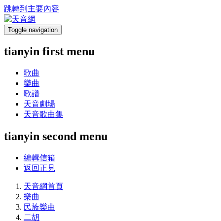
跳轉到主要內容
Toggle navigation
tianyin first menu
歌曲
樂曲
歌譜
天音劇場
天音歌曲集
tianyin second menu
編輯信箱
返回正見
天音網首頁
樂曲
民族樂曲
二胡