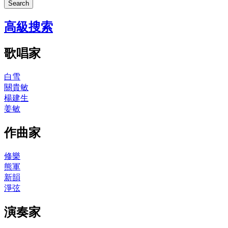
Search
高級搜索
歌唱家
白雪
關貴敏
楊建生
姜敏
作曲家
修樂
熊軍
新韻
淨弦
演奏家