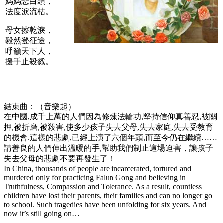
媽媽悲白頭，
法度淚流枯。
母女擦乾淚，
毅然登征途，
呼籲天下人，
援手止殺戮。
結束曲：（音樂起）
在中國,成千上萬的人們因為修煉法輪功,堅持信仰真善忍,被關
押,被折磨,被殺害,使多少孩子失去父母,失去家庭,失去受教育
的機會.這樣的悲劇,已經上演了六個年頭,而至今仍在繼續……
請善良的人們伸出溫暖的手,幫助我們制止這場迫害，讓孩子
失去父母的悲劇不要再發生了！
In China, thousands of people are incarcerated, tortured and
murdered only for practicing Falun Gong and believing in
Truthfulness, Compassion and Tolerance. As a result, countless
children have lost their parents, their families and can no longer go
to school. Such tragedies have been unfolding for six years. And
now it’s still going on…