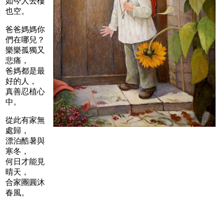
如今人去樓
也空。
爸爸媽媽你
們在哪兒？
樂樂孤獨又
悲痛，
爸媽都是最
好的人，
真善忍植心
中。
從此有家無
處歸，
漂泊酷暑與
寒冬，
何日才能見
晴天，
合家團圓沐
春風。