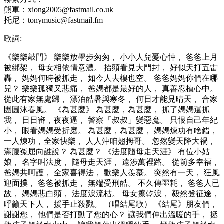
熊軍：
xiong2005@fastmail.co.uk
托尼：
tonymusic@fastmail.fm
歌詞:
《樂樂敲門》 樂樂放學步匆匆， 小小人兒憂心忡， 爸爸上月
被綁架， 母女相依情意濃。 抬頭看見大門封， 好似天打五雷
轟， 媽媽何時被抓走， 如今人去樓也空。 爸爸媽媽你們在哪
兒？ 樂樂孤獨又悲痛， 爸媽都是最好的人， 真善忍植心中。
從此有家無處歸， 漂泊酷暑與寒冬， 何日才能見晴天， 合家
團圓沐春風。 《為甚麼》 為甚麼，為甚麼， 抓了媽媽還抓
我， 日日審，夜夜逼， 警察「叔叔」變惡魔。 只恨自己年紀
小， 眼看媽媽受折磨。 為甚麼，為甚麼， 媽媽煉功有啥錯，
一人煉功，全家快樂， 人人沖咱翹拇哥。 忽然變天降大禍，
滿腹冤屈向誰說？ 為甚麼？ 《法度隨母走天涯》 有位小姑
娘， 名字叫法度， 隨母走天涯， 遠涉萬裡路。 從前多幸福，
爸媽共呵護， 全家喜得法， 歡樂人羨慕。 突然有一天， 狂風
迎面撲， 爸爸被抓走， 無端受刑酷。 不久傳噩耗， 爸爸人已
故， 媽媽悲白頭， 法度淚流枯。 母女擦乾淚， 毅然登征途，
呼籲天下人， 援手止殺戮。 （唱結尾歌） 《結尾》朋友們，
謝謝您， 他們是否打動了您的心？ 讓我們伸出溫暖的手， 拯