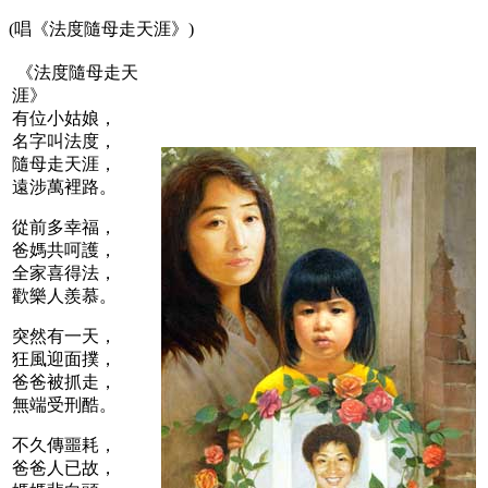
(唱《法度隨母走天涯》)
《法度隨母走天
涯》
有位小姑娘，
名字叫法度，
隨母走天涯，
遠涉萬裡路。
從前多幸福，
爸媽共呵護，
全家喜得法，
歡樂人羨慕。
突然有一天，
狂風迎面撲，
爸爸被抓走，
無端受刑酷。
不久傳噩耗，
爸爸人已故，