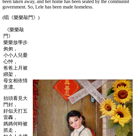
been taken away, and her home has been sealed by the communist
government. So, Lele has been made homeless.
(唱《樂樂敲門》)
《樂樂敲
門》
樂樂放學步
匆匆，
小小人兒憂
心忡，
爸爸上月被
綁架，
母女相依情
意濃。
抬頭看見大
門封，
好似天打五
雷轟，
媽媽何時被
抓走，