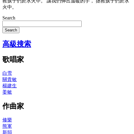
救孩子們於水火中。 讓我們伸出溫暖的手， 拯救孩子們於水
火中。
Search
Search
高級搜索
歌唱家
白雪
關貴敏
楊建生
姜敏
作曲家
修樂
熊軍
新韻