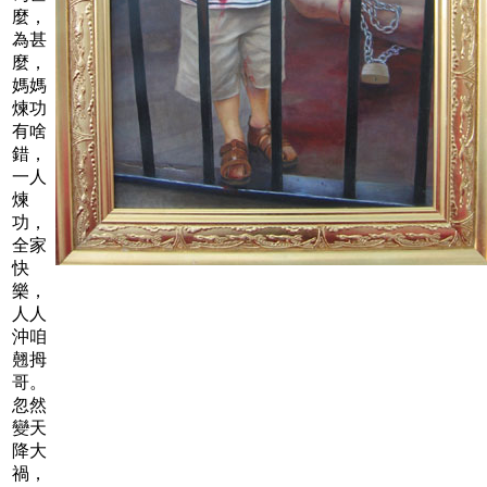
麼，
為甚
麼，
媽媽
煉功
有啥
錯，
一人
煉
功，
全家
快
樂，
人人
沖咱
翹拇
哥。
忽然
變天
降大
禍，