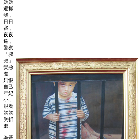
媽媽
還抓
我，
日日
審，
夜夜
逼，
警察
「叔
叔」
變惡
魔。
只恨
自己
年紀
小，
眼看
媽媽
受折
磨。
為甚