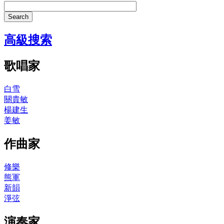
Search
高級搜索
歌唱家
白雪
關貴敏
楊建生
姜敏
作曲家
修樂
熊軍
新韻
淨弦
演奏家