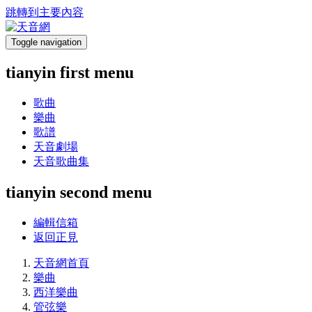
跳轉到主要內容
Toggle navigation
tianyin first menu
歌曲
樂曲
歌譜
天音劇場
天音歌曲集
tianyin second menu
編輯信箱
返回正見
天音網首頁
樂曲
西洋樂曲
管弦樂