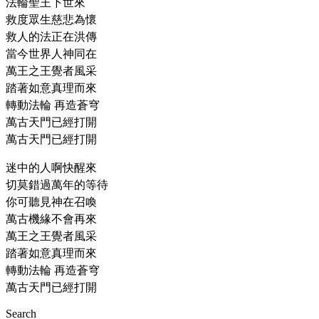
法輪聖王下世來
救度眾生慈悲為懷
救人的法正在洪傳
當今世界人神同在
萬王之王覺者風采
踏著如意真理而來
轉動法輪 再造蒼穹
萬古天門已經打開
萬古天門已經打開
迷中的人啊快醒來
切莫錯過萬年的等待
你可聽見神在召喚
萬古機緣不會再來
萬王之王覺者風采
踏著如意真理而來
轉動法輪 再造蒼穹
萬古天門已經打開
Search