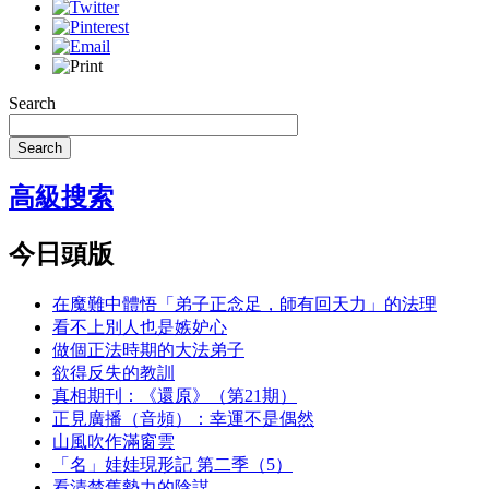
Search
Search
高級搜索
今日頭版
在魔難中體悟「弟子正念足，師有回天力」的法理
看不上別人也是嫉妒心
做個正法時期的大法弟子
欲得反失的教訓
真相期刊：《還原》（第21期）
正見廣播（音頻）：幸運不是偶然
山風吹作滿窗雲
「名」娃娃現形記 第二季（5）
看清楚舊勢力的陰謀