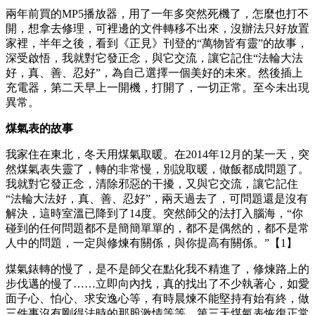
兩年前買的MP5播放器，用了一年多突然死機了，怎麼也打不
開，想拿去修理，可裡邊的文件轉移不出來，沒辦法只好放置
家裡，半年之後，看到《正見》刊登的“萬物皆有靈”的故事，
深受啟悟，我就對它發正念，與它交流，讓它記住“法輪大法
好，真、善、忍好”，為自己選擇一個美好的未來。然後插上
充電器，第二天早上一開機，打開了，一切正常。至今未出現
異常。
煤氣表的故事
我家住在東北，冬天用煤氣取暖。在2014年12月的某一天，突
然煤氣表失靈了，轉的非常慢，別說取暖，做飯都成問題了。
我就對它發正念，清除邪惡的干擾，又與它交流，讓它記住
“法輪大法好，真、善、忍好”，兩天過去了，可問題還是沒有
解決，這時室溫已降到了14度。突然師父的法打入腦海，“你
碰到的任何問題都不是簡簡單單的，都不是偶然的，都不是常
人中的問題，一定與修煉有關係，與你提高有關係。”【1】
煤氣錶轉的慢了，是不是師父在點化我不精進了，修煉路上的
步伐邁的慢了……立即向內找，真的找出了不少執著心，如愛
面子心、怕心、求安逸心等，有時晨煉不能堅持有始有終，做
三件事沒有剛得法時的那股激情等等。第三天煤氣表恢復正常