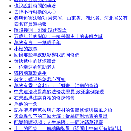
也說說對時間的執著
去掉不行就換的人心
參與迫害法輪功 廣東省、山東省、湖北省、河北省又有
四名官員遭惡報
隨想幾則：刺激 現代觀念
五億年前的腳印：一樁科學史上的未解之謎
萬物有言：一紙載千年
小松的故事
回憶那些年默默影響我的同修們
發快遞中的修煉體會
一位幸運的無助老人
獨憐幽草澗邊生
散文：蟬唱悠悠君心可知
萬物有靈（音頻）：「獅畫」治病的奇蹟
中共違法收監高齡法輪功學員 致死案例頻現
在景點洪法講真相的修煉體會
為他的一念
記在聖塔芭芭拉與丹麥村的集體修煉與採風之旅
天象異常下的三峽大壩：從暴雨到地震的反思
配樂朗讀視頻：人生感悟：一雨吹銷萬裡塵
上士的回答——解讀陶弘景《詔問山中何所有賦詩以