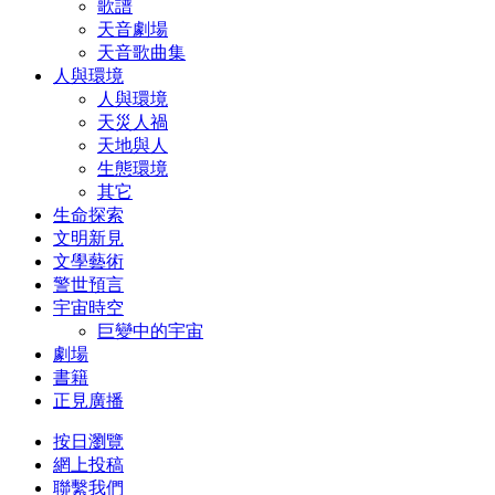
歌譜
天音劇場
天音歌曲集
人與環境
人與環境
天災人禍
天地與人
生態環境
其它
生命探索
文明新見
文學藝術
警世預言
宇宙時空
巨變中的宇宙
劇場
書籍
正見廣播
按日瀏覽
網上投稿
聯繫我們