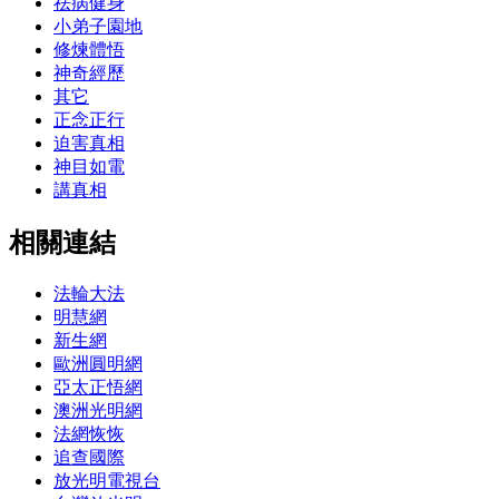
祛病健身
小弟子園地
修煉體悟
神奇經歷
其它
正念正行
迫害真相
神目如電
講真相
相關連結
法輪大法
明慧網
新生網
歐洲圓明網
亞太正悟網
澳洲光明網
法網恢恢
追查國際
放光明電視台