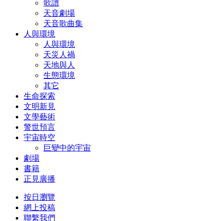
歌譜
天音劇場
天音歌曲集
人與環境
人與環境
天災人禍
天地與人
生態環境
其它
生命探索
文明新見
文學藝術
警世預言
宇宙時空
巨變中的宇宙
劇場
書籍
正見廣播
按日瀏覽
網上投稿
聯繫我們