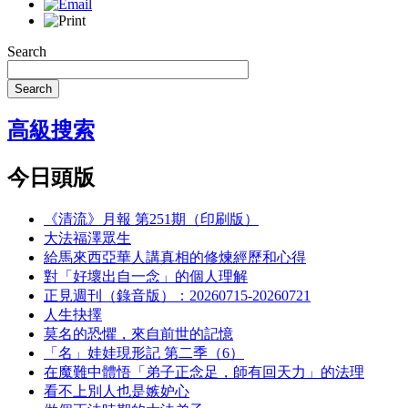
Search
Search
高級搜索
今日頭版
《清流》月報 第251期（印刷版）
大法福澤眾生
給馬來西亞華人講真相的修煉經歷和心得
對「好壞出自一念」的個人理解
正見週刊（錄音版）：20260715-20260721
人生抉擇
莫名的恐懼，來自前世的記憶
「名」娃娃現形記 第二季（6）
在魔難中體悟「弟子正念足，師有回天力」的法理
看不上別人也是嫉妒心