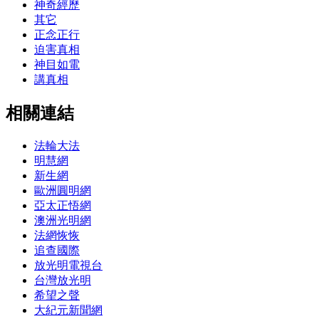
神奇經歷
其它
正念正行
迫害真相
神目如電
講真相
相關連結
法輪大法
明慧網
新生網
歐洲圓明網
亞太正悟網
澳洲光明網
法網恢恢
追查國際
放光明電視台
台灣放光明
希望之聲
大紀元新聞網