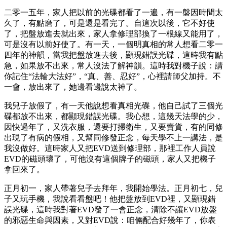
二零一五年，家人把以前的光碟都看了一遍，有一盤因時間太
久了，有點磨了，可是還是看完了。自這次以後，它不好使
了，把盤放進去就出來，家人拿修理部換了一根線又能用了，
可是沒有以前好使了。有一天，一個明真相的常人想看二零一
四年的神韻，當我把盤放進去後，顯現錯誤光碟，這時我有點
急，如果放不出來，常人沒法了解神韻。這時我對機子說：請
你記住“法輪大法好”，“真、善、忍好”，心裡請師父加持。不
一會，放出來了，她邊看邊說太神了。
我兒子放假了，有一天他說想看真相光碟，他自己試了三個光
碟都放不出來，都顯現錯誤光碟。我心想，這幾天法學的少，
因快過年了，又洗衣服，還要打掃衛生，又要賣貨，有的同修
出現了有病的假相，又幫同修發正念，每天學不上一講法，是
我沒做好。這時家人又把EVD送到修理部，那裡工作人員說
EVD的磁頭壞了，可他沒有這個牌子的磁頭，家人又把機子
拿回來了。
正月初一，家人帶著兒子去拜年，我開始學法。正月初七，兒
子又玩手機，我說看看盤吧！他把盤放到EVD裡，又顯現錯
誤光碟，這時我對著EVD發了一會正念，清除不讓EVD放盤
的邪惡生命與因素，又對EVD說：咱倆配合好幾年了，你表