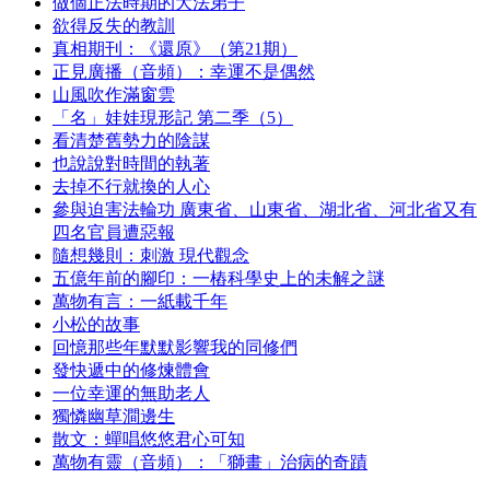
做個正法時期的大法弟子
欲得反失的教訓
真相期刊：《還原》（第21期）
正見廣播（音頻）：幸運不是偶然
山風吹作滿窗雲
「名」娃娃現形記 第二季（5）
看清楚舊勢力的陰謀
也說說對時間的執著
去掉不行就換的人心
參與迫害法輪功 廣東省、山東省、湖北省、河北省又有
四名官員遭惡報
隨想幾則：刺激 現代觀念
五億年前的腳印：一樁科學史上的未解之謎
萬物有言：一紙載千年
小松的故事
回憶那些年默默影響我的同修們
發快遞中的修煉體會
一位幸運的無助老人
獨憐幽草澗邊生
散文：蟬唱悠悠君心可知
萬物有靈（音頻）：「獅畫」治病的奇蹟