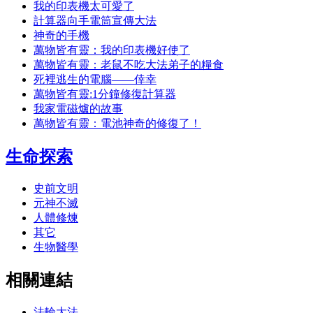
我的印表機太可愛了
計算器向手電筒宣傳大法
神奇的手機
萬物皆有靈：我的印表機好使了
萬物皆有靈：老鼠不吃大法弟子的糧食
死裡逃生的電腦——倖幸
萬物皆有靈:1分鐘修復計算器
我家電磁爐的故事
萬物皆有靈：電池神奇的修復了！
生命探索
史前文明
元神不滅
人體修煉
其它
生物醫學
相關連結
法輪大法