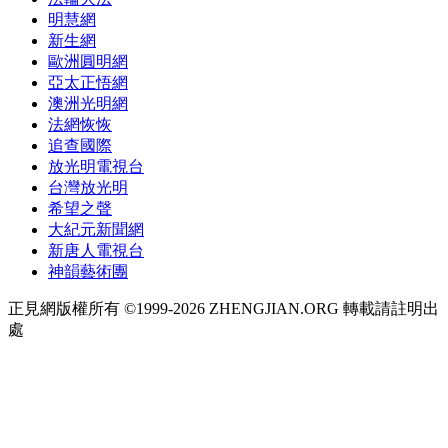
明慧網
新生網
歐洲圓明網
亞太正悟網
澳洲光明網
法網恢恢
追查國際
放光明電視台
台灣放光明
希望之聲
大紀元新聞網
新唐人電視台
神韻藝術團
正見網版權所有 ©1999-2026 ZHENGJIAN.ORG 轉載請註明出
處