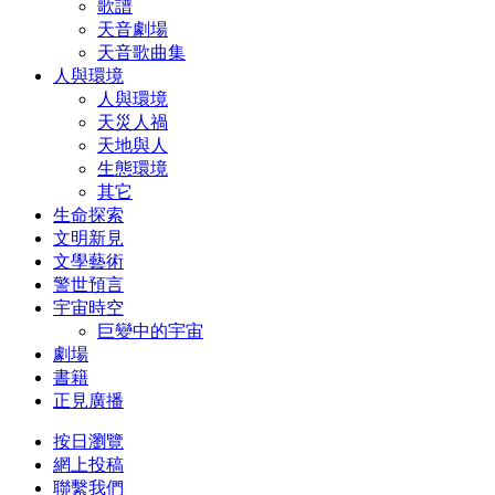
歌譜
天音劇場
天音歌曲集
人與環境
人與環境
天災人禍
天地與人
生態環境
其它
生命探索
文明新見
文學藝術
警世預言
宇宙時空
巨變中的宇宙
劇場
書籍
正見廣播
按日瀏覽
網上投稿
聯繫我們