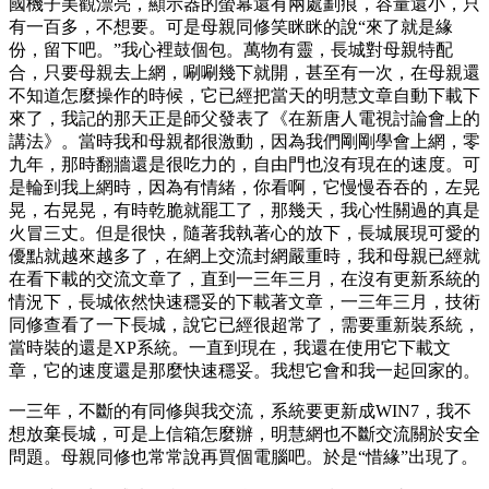
國機子美觀漂亮，顯示器的螢幕還有兩處劃痕，容量還小，只
有一百多，不想要。可是母親同修笑眯眯的說“來了就是緣
份，留下吧。”我心裡鼓個包。萬物有靈，長城對母親特配
合，只要母親去上網，唰唰幾下就開，甚至有一次，在母親還
不知道怎麼操作的時候，它已經把當天的明慧文章自動下載下
來了，我記的那天正是師父發表了《在新唐人電視討論會上的
講法》。當時我和母親都很激動，因為我們剛剛學會上網，零
九年，那時翻牆還是很吃力的，自由門也沒有現在的速度。可
是輪到我上網時，因為有情緒，你看啊，它慢慢吞吞的，左晃
晃，右晃晃，有時乾脆就罷工了，那幾天，我心性關過的真是
火冒三丈。但是很快，隨著我執著心的放下，長城展現可愛的
優點就越來越多了，在網上交流封網嚴重時，我和母親已經就
在看下載的交流文章了，直到一三年三月，在沒有更新系統的
情況下，長城依然快速穩妥的下載著文章，一三年三月，技術
同修查看了一下長城，說它已經很超常了，需要重新裝系統，
當時裝的還是XP系統。一直到現在，我還在使用它下載文
章，它的速度還是那麼快速穩妥。我想它會和我一起回家的。
一三年，不斷的有同修與我交流，系統要更新成WIN7，我不
想放棄長城，可是上信箱怎麼辦，明慧網也不斷交流關於安全
問題。母親同修也常常說再買個電腦吧。於是“惜緣”出現了。