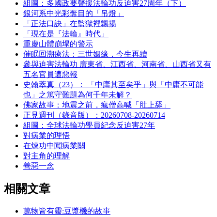
組圖：多國政要聲援法輪功反迫害27周年（下）
銀河系中光彩奪目的「吊燈」
「正法口訣」在監獄裡飄揚
「現在是『法輪』時代」
重慶山體崩塌的警示
催眠回溯療法：三世姻緣，今生再續
參與迫害法輪功 廣東省、江西省、河南省、山西省又有
五名官員遭惡報
史翰萃真（23）： 「中庸其至矣乎」與「中庸不可能
也」之篤守難題為何千年未解？
佛家故事：地震之前，瘋僧高喊「肚上舔」
正見週刊（錄音版）：20260708-20260714
組圖：全球法輪功學員紀念反迫害27年
對病業的理悟
在煉功中闖病業關
對主角的理解
善惡一念
相關文章
萬物皆有靈:豆漿機的故事