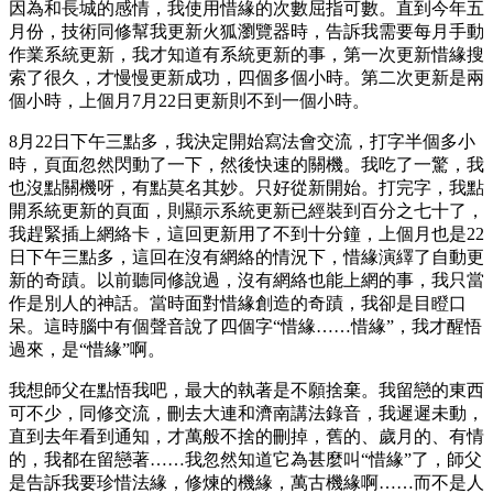
因為和長城的感情，我使用惜緣的次數屈指可數。直到今年五
月份，技術同修幫我更新火狐瀏覽器時，告訴我需要每月手動
作業系統更新，我才知道有系統更新的事，第一次更新惜緣搜
索了很久，才慢慢更新成功，四個多個小時。第二次更新是兩
個小時，上個月7月22日更新則不到一個小時。
8月22日下午三點多，我決定開始寫法會交流，打字半個多小
時，頁面忽然閃動了一下，然後快速的關機。我吃了一驚，我
也沒點關機呀，有點莫名其妙。只好從新開始。打完字，我點
開系統更新的頁面，則顯示系統更新已經裝到百分之七十了，
我趕緊插上網絡卡，這回更新用了不到十分鐘，上個月也是22
日下午三點多，這回在沒有網絡的情況下，惜緣演繹了自動更
新的奇蹟。以前聽同修說過，沒有網絡也能上網的事，我只當
作是別人的神話。當時面對惜緣創造的奇蹟，我卻是目瞪口
呆。這時腦中有個聲音說了四個字“惜緣……惜緣”，我才醒悟
過來，是“惜緣”啊。
我想師父在點悟我吧，最大的執著是不願捨棄。我留戀的東西
可不少，同修交流，刪去大連和濟南講法錄音，我遲遲未動，
直到去年看到通知，才萬般不捨的刪掉，舊的、歲月的、有情
的，我都在留戀著……我忽然知道它為甚麼叫“惜緣”了，師父
是告訴我要珍惜法緣，修煉的機緣，萬古機緣啊……而不是人