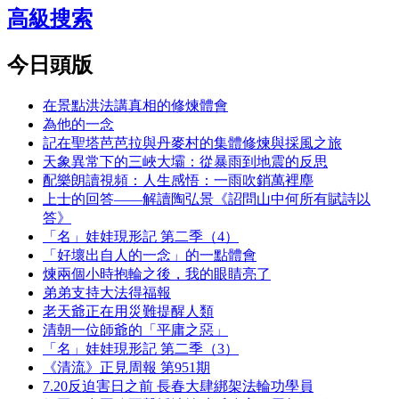
高級搜索
今日頭版
在景點洪法講真相的修煉體會
為他的一念
記在聖塔芭芭拉與丹麥村的集體修煉與採風之旅
天象異常下的三峽大壩：從暴雨到地震的反思
配樂朗讀視頻：人生感悟：一雨吹銷萬裡塵
上士的回答——解讀陶弘景《詔問山中何所有賦詩以
答》
「名」娃娃現形記 第二季（4）
「好壞出自人的一念」的一點體會
煉兩個小時抱輪之後，我的眼睛亮了
弟弟支持大法得福報
老天爺正在用災難提醒人類
清朝一位師爺的「平庸之惡」
「名」娃娃現形記 第二季（3）
《清流》正見周報 第951期
7.20反迫害日之前 長春大肆綁架法輪功學員