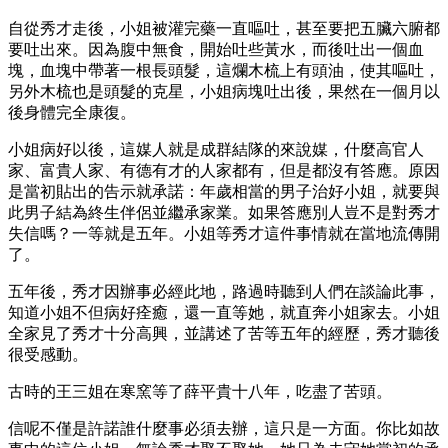
自從秀才走後，小姐被灌完藥一直嘔吐，甚至要把五臟六腑都
要吐出來。因為腹中無食，開始吐些黃水，而後吐出一個血
塊，血塊中帶著一根長頭髮，這爛木梳上有頭油，使其嘔吐，
另外木梳也是頭髮的克星，小姐病塊吐出後，果然在一個月以
後身體完全康復。
小姐病好以後，這媒人就是成群結隊的來說媒，什麼高官人
家、富貴人家、有德有才的人家都有，但是都沒有答應。原因
是當初貼出的告示就承諾：年歲相當的男子治好小姐，就要與
此男子結為終生伴侶並繼承家業。如果答應別人豈不是對秀才
失信嗎？一等就是五年。小姐等秀才這件事情就在當地流傳開
了。
五年後，秀才因辦事必經此地，路過時聽到人們在談論此事，
知道小姐不但病好痊癒，還一直等她，就直奔小姐家去。小姐
全家見了秀才十分高興，並講述了苦等五年的經歷，秀才聽後
很受感動。
古時的王三姐在寒窯等了薛平貴十八年，吃盡了苦頭。
信呢不僅是許諾誰什麼事必須去辦，這只是一方面。你比如故