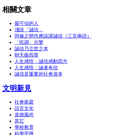
相關文章
最可信的人
淺說「誠信」
同修之間也應該講誠信（三言兩語）
「民調」示警
誠信乃立世之本
朝天曲四章
人生感悟：誠信感動四方
人生感悟：誠者有信
誠信是重要的社會資本
文明新見
社會家庭
語言文化
道德風尚
其它
學校教育
科學思辨