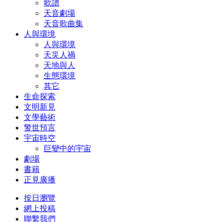
歌譜
天音劇場
天音歌曲集
人與環境
人與環境
天災人禍
天地與人
生態環境
其它
生命探索
文明新見
文學藝術
警世預言
宇宙時空
巨變中的宇宙
劇場
書籍
正見廣播
按日瀏覽
網上投稿
聯繫我們