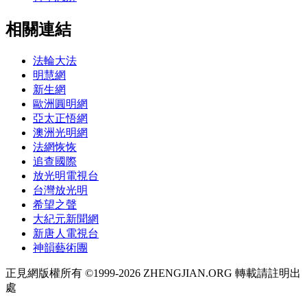
相關連結
法輪大法
明慧網
新生網
歐洲圓明網
亞太正悟網
澳洲光明網
法網恢恢
追查國際
放光明電視台
台灣放光明
希望之聲
大紀元新聞網
新唐人電視台
神韻藝術團
正見網版權所有 ©1999-2026 ZHENGJIAN.ORG 轉載請註明出
處