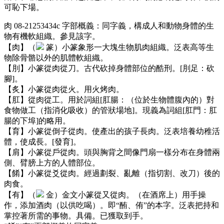
可恥下場。
肉 08-21253434c 字部概義：同字義，構成人和動物身體的生
物有機軟組織。參見該字。
【肉】（
篆）小篆象形一大塊生物肌肉組織。泛表高等生
物除骨骼以外的肌體軟組織。
【刖】小篆從肉從刀。古代砍掉身體部位的酷刑。[刖足：砍
腳]。
【炙】小篆從肉從火。用火烤肉。
【肛】從肉從工。用於詞組[肛腸：（位於生物體腹內的）對
食物做工（指消化吸收）的管狀場地]。現義為詞組[肛門：肛
腸的下埠]的略用。
【育】小篆從倒子從肉。使產出的孩子長肉。泛表培養幼稚活
體，使成長。[發育]。
【肩】小篆從戶從肉。頭與胸背之間像門扇一樣分布在身體兩
側、臂膀上方的人體部位。
【餚】小篆從爻從肉。經過劃裂、亂離（指切割、改刀）後的
肉食。
【有】（
金）金文小篆從又從肉。（在酒席上）用手操
作，添加酒肉（以供吃喝）。即“酭、侑”的本字。泛表把持和
掌控著所需的事物。具備。已獲取到手。