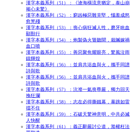
漢字本義系列（51）：《滄海橫流意猶定，泰山崩
摧心未驚》
漢字本義系列（52）：窮凶極惡難克堅，惱羞成怒
愈兇殘
漢字本義系列（53）：喪心病狂滅人性，磨牙吮血
顯獸行
漢字本義系列（54）：炮製偽火聳聽聞，栽贓嫁禍
血口噴
漢字本義系列（55）：善惡聚焦耀眼亮，驚風泣雨
鑄輝煌
漢字本義系列（56）：並肩共浴血與火，攜手同譜
詩與歌
漢字本義系列（56）：並肩共浴血與火，攜手同譜
詩與歌
漢字本義系列（57）：沆瀣一氣喪尊嚴，獨力回天
挽狂瀾
漢字本義系列（58）：志在必得撕鐵幕，暴跳如雷
擋不住
漢字本義系列（59）：石破天驚神意明，中共必滅
人快醒
漢字本義系列（61）：義正辭嚴討公道，濫權枉法