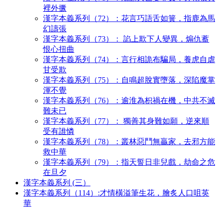
裡外撅
漢字本義系列（72）：花言巧語舌如簧，指鹿為馬
幻譸張
漢字本義系列（73）： 諂上欺下人變異，煽仇蓄
恨心扭曲
漢字本義系列（74）：言行相詭布騙局，養虎自虐
甘受欺
漢字本義系列（75）：自鳴超脫實墮落，深陷魔掌
渾不覺
漢字本義系列（76）：逾淮為枳禍在機，中共不滅
難未已
漢字本義系列（77）： 獨善其身難如願，逆來順
受有誰憐
漢字本義系列（78）：叢林惡鬥無贏家，去邪方能
救中華
漢字本義系列（79）：指天誓日非兒戲，劫命之危
在旦夕
漢字本義系列 (三）
漢字本義系列（114）:才情橫溢筆生花，膾炙人口咀英
華