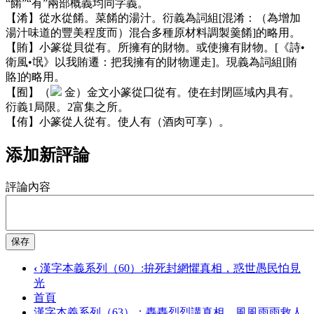
“餚”“有”兩部概義均同字義。
【淆】從水從餚。菜餚的湯汁。衍義為詞組[混淆：（為增加
湯汁味道的豐美程度而）混合多種原材料調製羹餚]的略用。
【賄】小篆從貝從有。所擁有的財物。或使擁有財物。[《詩•
衛風•氓》以我賄遷：把我擁有的財物運走]。現義為詞組[賄
賂]的略用。
【囿】（
金）金文小篆從囗從有。使在封閉區域內具有。
衍義1局限。2富集之所。
【侑】小篆從人從有。使人有（酒肉可享）。
添加新評論
評論內容
保存
‹
漢字本義系列（60）:拚死封網懼真相，惑世愚民怕見
光
首頁
漢字本義系列（63）：轟轟烈烈講真相，風風雨雨救人