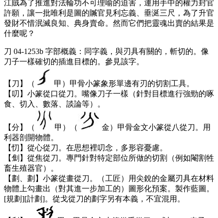
江賊為了推進對法輪功不可理喻的迫害，運用手中的權力封官
許願，讓一批唯利是圖的贓官見利忘義、垂涎三尺，為了升官
發財不惜泯滅良知、典身賣命。然而它們把靈魂出賣的結果是
什麼呢？
刀 04-1253b 字部概義：同字義，與刃具有關的，斬切的。像
刀子一樣確切的插進目標的。參見該字。
【刀】（
甲）甲骨小篆象形單邊有刃的切割工具。
【叨】小篆從口從刀。嘴像刀子一樣（針對目標進行強勁的啄
食、切入、數落、談論等）。
【分】（
甲）（
金）甲骨金文小篆從八從刀。用
利器剖開物體。
【忉】從心從刀。在思想裡叨念，多形容憂慮。
【劁】從焦從刀。專門針對特定部位所做的切割（例如閹割牲
畜生殖器官）。
【劃、劃】小篆從畫從刀。（工匠）用尖銳的金屬刃具在材料
物體上勾畫出（對其進一步加工的）圖形化預案。製作藍圖。
[規劃][計劃]。從戈從刀的劃字另有本義，不宜混用。