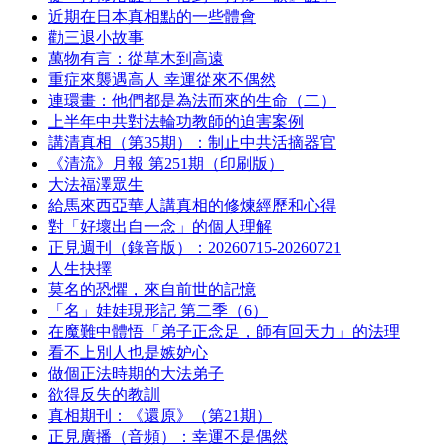
近期在日本真相點的一些體會
勸三退小故事
萬物有言：從草木到高遠
重症來襲遇高人 幸運從來不偶然
連環畫：他們都是為法而來的生命（二）
上半年中共對法輪功教師的迫害案例
講清真相（第35期）：制止中共活摘器官
《清流》月報 第251期（印刷版）
大法福澤眾生
給馬來西亞華人講真相的修煉經歷和心得
對「好壞出自一念」的個人理解
正見週刊（錄音版）：20260715-20260721
人生抉擇
莫名的恐懼，來自前世的記憶
「名」娃娃現形記 第二季（6）
在魔難中體悟「弟子正念足，師有回天力」的法理
看不上別人也是嫉妒心
做個正法時期的大法弟子
欲得反失的教訓
真相期刊：《還原》（第21期）
正見廣播（音頻）：幸運不是偶然