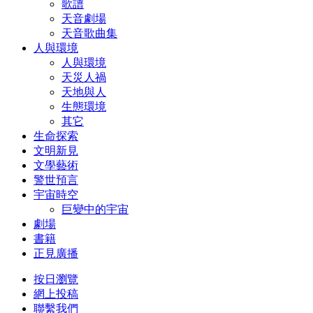
歌譜
天音劇場
天音歌曲集
人與環境
人與環境
天災人禍
天地與人
生態環境
其它
生命探索
文明新見
文學藝術
警世預言
宇宙時空
巨變中的宇宙
劇場
書籍
正見廣播
按日瀏覽
網上投稿
聯繫我們