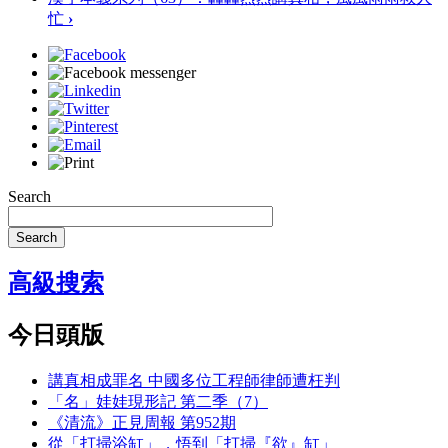
忙
›
Search
Search
高級搜索
今日頭版
講真相成罪名 中國多位工程師律師遭枉判
「名」娃娃現形記 第二季（7）
《清流》正見周報 第952期
從「打掃浴缸」，悟到「打掃『欲』缸」