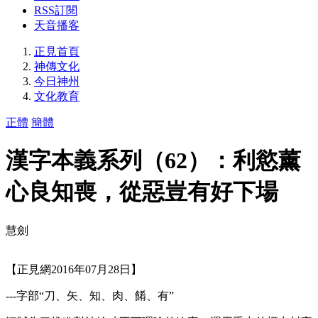
RSS訂閱
天音播客
正見首頁
神傳文化
今日神州
文化教育
正體
簡體
漢字本義系列（62）：利慾薰
心良知喪，從惡豈有好下場
慧劍
【正見網2016年07月28日】
---字部“刀、矢、知、肉、餚、有”