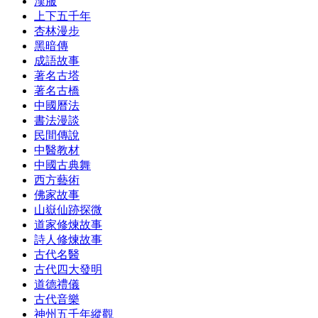
漢服
上下五千年
杏林漫步
黑暗傳
成語故事
著名古塔
著名古橋
中國曆法
書法漫談
民間傳說
中醫教材
中國古典舞
西方藝術
佛家故事
山嶽仙跡探微
道家修煉故事
詩人修煉故事
古代名醫
古代四大發明
道德禮儀
古代音樂
神州五千年縱觀