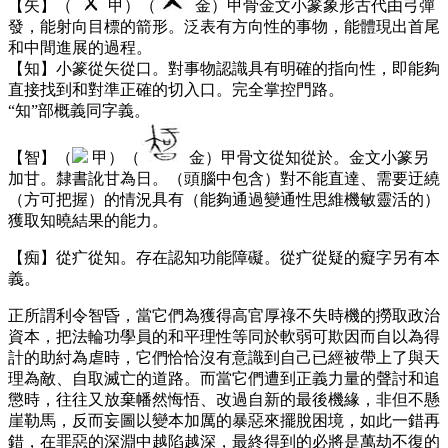
【矢】（
甲）（
金）甲骨金文小篆象形古代由弓彈
發，能射向目標的箭形。泛表有方向性的事物，能體現出首尾
和中間進展的過程。
【知】小篆從矢從口。對事物認識具有明確的指向性，即能夠
直接找到和對準正確的切入口。完全掌控門路。
“知”部概義同字義。
【智】（
甲）（
金）甲骨文從知從於。金文小篆另
加甘。隸書訛甘為日。（頭腦中包含）對不能直達、需要迂繞
（方可把握）的情況具有（能夠通過變通性思維機敏靈活的）
獲取知曉結果的能力。
【痴】從疒從知。存在認知功能障礙。從疒從疑的癡字另有本
義。
正所謂利令智昏，當它們為獲得高官厚祿不失時機的撈取政治
資本，把法輪功學員的和平理性等同於軟弱可欺因而自以為得
計的助紂為虐時，它們恰恰沒有意識到自己已經被帶上了與天
理為敵、自取滅亡的道路。而當它們遭到正義力量的聲討和追
懲時，往往又放棄幡然悔悟、改過自新的最後機緣，非但不懸
崖勒馬，反而妄圖以變本加厲的暴惡來擺脫困境，如此一錯再
錯，在罪惡的深淵中越陷越深，最終得到的必將是萬劫不復的