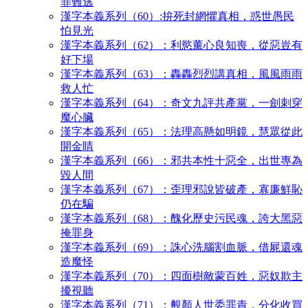
罪難逃
漢字本義系列（60）:拚死封網懼真相，惑世愚民
怕見光
漢字本義系列（62）：利慾薰心良知喪，從惡豈有
好下場
漢字本義系列（63）：轟轟烈烈講真相，風風雨雨
救人忙
漢字本義系列（64）：奇文九評共產黨，一劍刺穿
魔心臟
漢字本義系列（65）：法理高懸如明鏡，慧眾從此
開金睛
漢字本義系列（66）：邪共本性十惡全，出世專為
毀人間
漢字本義系列（67）：歪理邪說皆破產，寡廉鮮恥
仍在騙
漢字本義系列（68）：醜化歷史污民魂，誇大黑惡
掩罪身
漢字本義系列（69）：誅心洗腦割血脈，借屍還魂
造魔怪
漢字本義系列（70）：四面樹敵蒙百姓，惡奴欺主
擾視聽
漢字本義系列（71）：覥顏人世委罪責，分化收買