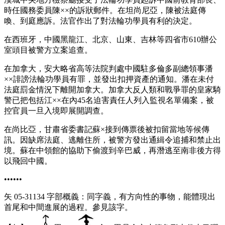
時任國務委員陳××的訴狀郵件。在坦尚尼亞，陳被法庭傳
喚、到庭應訴。法官作出了對法輪功學員有利的決定。
在西班牙，中國黑龍江、北京、山東、吉林等四省市610辦公
室頭目被警方立案追查。
在加拿大，安大略省高等法院判處中國駐多倫多副總領事潘
××誹謗法輪功學員有罪，並發出扣押資產的通知。潘在未付
法庭罰金情況下離開加拿大。加拿大反人類和戰爭罪的皇家騎
警已把包括江××在內45名迫害責任人列入監視名單備案，被
控官員一旦入境即展開調查。
在尚比亞，甘肅省委書記蘇×接到傳票後被扣留當地等候傳
訊。因缺席法庭、逃離住所，被警方發出通緝令追捕和禁止出
境。蘇在中領館的協助下偷渡到辛巴威，再潛逃至南非後方得
以飛回中國。
••••••
矢 05-31134 字部概義：同字義，有方向性的事物，能體現出
首尾和中間進展的過程。參見該字。