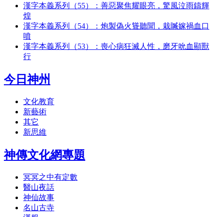
漢字本義系列（55）：善惡聚焦耀眼亮，驚風泣雨鑄輝
煌
漢字本義系列（54）：炮製偽火聳聽聞，栽贓嫁禍血口
噴
漢字本義系列（53）：喪心病狂滅人性，磨牙吮血顯獸
行
今日神州
文化教育
新藝術
其它
新思維
神傳文化網專題
冥冥之中有定數
醫山夜話
神仙故事
名山古寺