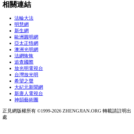
相關連結
法輪大法
明慧網
新生網
歐洲圓明網
亞太正悟網
澳洲光明網
法網恢恢
追查國際
放光明電視台
台灣放光明
希望之聲
大紀元新聞網
新唐人電視台
神韻藝術團
正見網版權所有 ©1999-2026 ZHENGJIAN.ORG 轉載請註明出
處