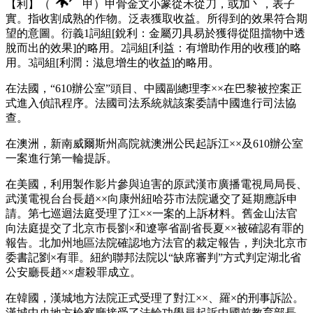
【利】（
甲）甲骨金文小篆從禾從刀，或加丶，表子
實。指收割成熟的作物。泛表獲取收益。所得到的效果符合期
望的意圖。衍義1詞組[銳利：金屬刃具易於獲得從阻擋物中透
脫而出的效果]的略用。2詞組[利益：有增助作用的收穫]的略
用。3詞組[利潤：滋息增生的收益]的略用。
在法國，“610辦公室”頭目、中國副總理李××在巴黎被控案正
式進入偵訊程序。法國司法系統就該案委請中國進行司法協
查。
在澳洲，新南威爾斯州高院就澳洲公民起訴江××及610辦公室
一案進行第一輪提訴。
在美國，利用製作影片參與迫害的原武漢市廣播電視局局長、
武漢電視台台長趙××向康州紐哈芬市法院遞交了延期應訴申
請。第七巡迴法庭受理了江××一案的上訴材料。舊金山法官
向法庭提交了北京市長劉×和遼寧省副省長夏××被確認有罪的
報告。北加州地區法院確認地方法官的裁定報告，判決北京市
委書記劉×有罪。紐約聯邦法院以“缺席審判”方式判定湖北省
公安廳長趙××虐殺罪成立。
在韓國，漢城地方法院正式受理了對江××、羅×的刑事訴訟。
漢城中央地方檢察廳接受了法輪功學員起訴中國前教育部長、