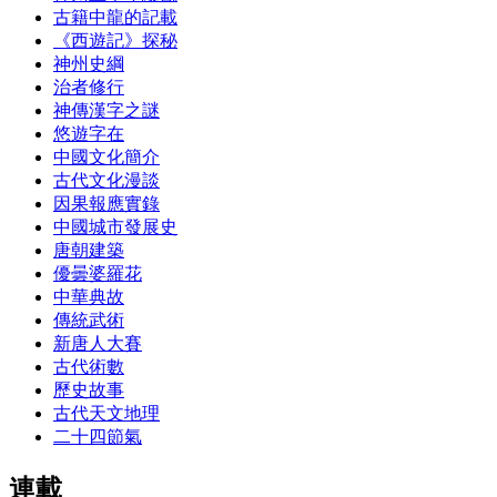
古籍中龍的記載
《西遊記》探秘
神州史綱
治者修行
神傳漢字之謎
悠遊字在
中國文化簡介
古代文化漫談
因果報應實錄
中國城市發展史
唐朝建築
優曇婆羅花
中華典故
傳統武術
新唐人大賽
古代術數
歷史故事
古代天文地理
二十四節氣
連載