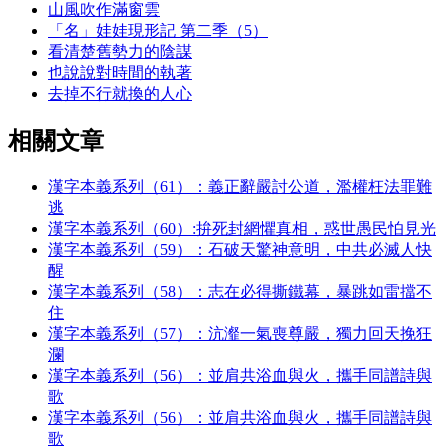
山風吹作滿窗雲
「名」娃娃現形記 第二季（5）
看清楚舊勢力的陰謀
也說說對時間的執著
去掉不行就換的人心
相關文章
漢字本義系列（61）：義正辭嚴討公道，濫權枉法罪難
逃
漢字本義系列（60）:拚死封網懼真相，惑世愚民怕見光
漢字本義系列（59）：石破天驚神意明，中共必滅人快
醒
漢字本義系列（58）：志在必得撕鐵幕，暴跳如雷擋不
住
漢字本義系列（57）：沆瀣一氣喪尊嚴，獨力回天挽狂
瀾
漢字本義系列（56）：並肩共浴血與火，攜手同譜詩與
歌
漢字本義系列（56）：並肩共浴血與火，攜手同譜詩與
歌