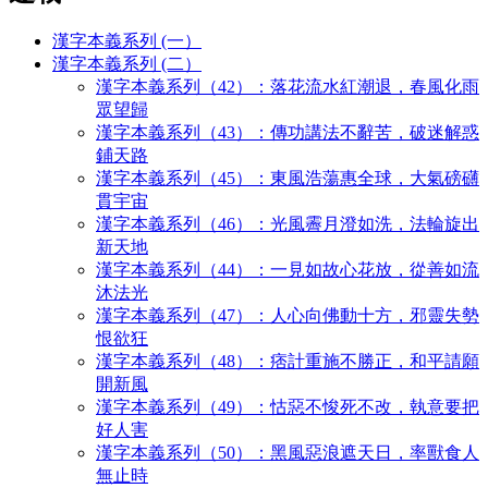
漢字本義系列 (一）
漢字本義系列 (二）
漢字本義系列（42）：落花流水紅潮退，春風化雨
眾望歸
漢字本義系列（43）：傳功講法不辭苦，破迷解惑
鋪天路
漢字本義系列（45）：東風浩蕩惠全球，大氣磅礴
貫宇宙
漢字本義系列（46）：光風霽月澄如洗，法輪旋出
新天地
漢字本義系列（44）：一見如故心花放，從善如流
沐法光
漢字本義系列（47）：人心向佛動十方，邪靈失勢
恨欲狂
漢字本義系列（48）：痞計重施不勝正，和平請願
開新風
漢字本義系列（49）：怙惡不悛死不改，執意要把
好人害
漢字本義系列（50）：黑風惡浪遮天日，率獸食人
無止時