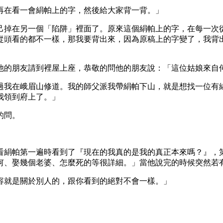
再在看一會絹帕上的字，然後給大家背一背。」
己掉在另一個「陷阱」裡面了。原來這個絹帕上的字，在每一次
從頭看的都不一樣，那我要背出來，因為原稿上的字變了，我背
他的朋友請到裡屋上座，恭敬的問他的朋友說：「這位姑娘來自
過我在峨眉山修道。我的師父派我帶絹帕下山，就是想找一位有
我領到府上了。」
的問。
看絹帕第一遍時看到了『現在的我真的是我的真正本來嗎？』，
何、娶幾個老婆、怎麼死的等很詳細。」當他說完的時候突然若
容就是關於別人的，跟你看到的絕對不會一樣。」