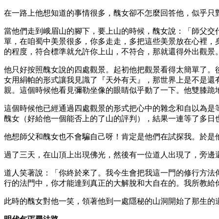
在一路上他想知道的事情很多，醜女卻不怎麼回答他，似乎只
當他們走到峨眉山的腳下，要上山的時候，醜女說：「師父交
單，在咱蜀中美景很多，你多走走，多把這些美景放在心裡，
的程度，符合標準就允許你上山，不符合，那就還得外出觀景
他只好按照醜女說的四處觀景。起初他把觀景看得太簡單了。
女用絹帕的形式讓我見識了『天外有天』，那世界上是不是還
親。這個時候他看見彌勒坐像的眼睛似乎動了一下。他雙膝跪
這個時候他已經通過四處觀景的形式把心中的雜念和自以為是
醜女（好給他一個能否上的了山的評判），結果一連等了多日
他想師父和醜女也不會騙自己呀！肯定是他們在試探我。於是
過了三天，在山頂上出現佛光，然後有一位道人出現了，旁邊
道人笑著說：「你終於來了。我今生會把我這一門的修行方法
行的法門中，你才能達到真正的大解脫和大自在的。我所教給
此時的醜女對他一笑，領著他到一處隱秘的山洞開始了那生的