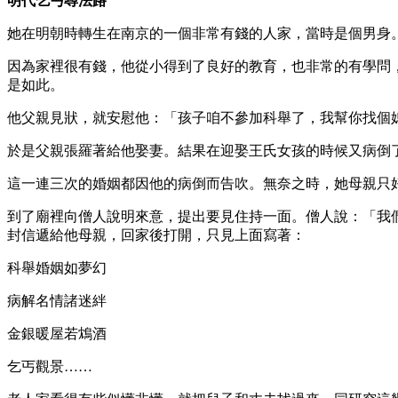
明代乞丐尋法路
她在明朝時轉生在南京的一個非常有錢的人家，當時是個男身
因為家裡很有錢，他從小得到了良好的教育，也非常的有學問
是如此。
他父親見狀，就安慰他：「孩子咱不參加科舉了，我幫你找個
於是父親張羅著給他娶妻。結果在迎娶王氏女孩的時候又病倒
這一連三次的婚姻都因他的病倒而告吹。無奈之時，她母親只
到了廟裡向僧人說明來意，提出要見住持一面。僧人說：「我
封信遞給他母親，回家後打開，只見上面寫著：
科舉婚姻如夢幻
病解名情諸迷絆
金銀暖屋若鴆酒
乞丐觀景……