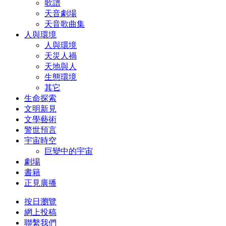
歌譜
天音劇場
天音歌曲集
人與環境
人與環境
天災人禍
天地與人
生態環境
其它
生命探索
文明新見
文學藝術
警世預言
宇宙時空
巨變中的宇宙
劇場
書籍
正見廣播
按日瀏覽
網上投稿
聯繫我們