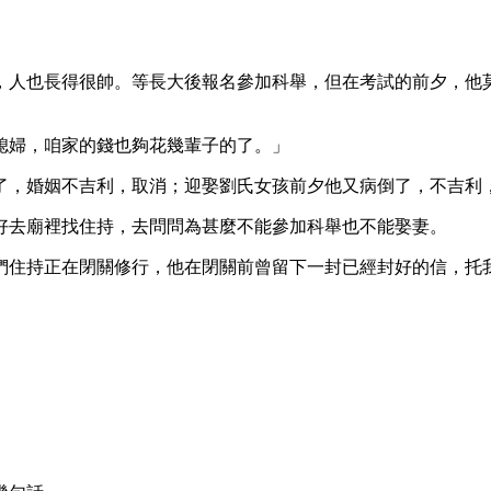
。
，人也長得很帥。等長大後報名參加科舉，但在考試的前夕，他
媳婦，咱家的錢也夠花幾輩子的了。」
了，婚姻不吉利，取消；迎娶劉氏女孩前夕他又病倒了，不吉利
好去廟裡找住持，去問問為甚麼不能參加科舉也不能娶妻。
們住持正在閉關修行，他在閉關前曾留下一封已經封好的信，托