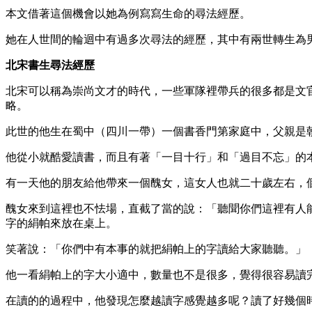
本文借著這個機會以她為例寫寫生命的尋法經歷。
她在人世間的輪迴中有過多次尋法的經歷，其中有兩世轉生為
北宋書生尋法經歷
北宋可以稱為崇尚文才的時代，一些軍隊裡帶兵的很多都是文
略。
此世的他生在蜀中（四川一帶）一個書香門第家庭中，父親是
他從小就酷愛讀書，而且有著「一目十行」和「過目不忘」的
有一天他的朋友給他帶來一個醜女，這女人也就二十歲左右，
醜女來到這裡也不怯場，直截了當的說：「聽聞你們這裡有人
字的絹帕來放在桌上。
笑著說：「你們中有本事的就把絹帕上的字讀給大家聽聽。」
他一看絹帕上的字大小適中，數量也不是很多，覺得很容易讀
在讀的的過程中，他發現怎麼越讀字感覺越多呢？讀了好幾個