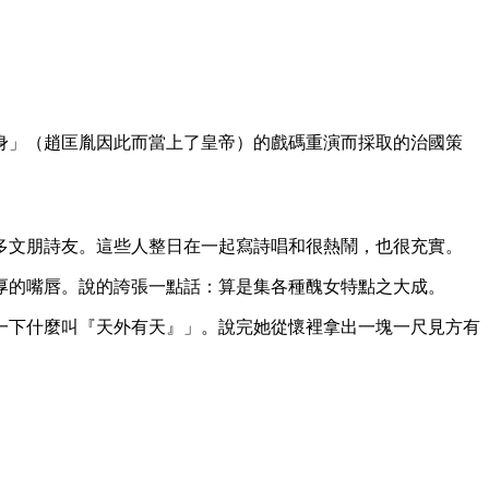
身」（趙匡胤因此而當上了皇帝）的戲碼重演而採取的治國策
多文朋詩友。這些人整日在一起寫詩唱和很熱鬧，也很充實。
厚的嘴唇。說的誇張一點話：算是集各種醜女特點之大成。
一下什麼叫『天外有天』」。說完她從懷裡拿出一塊一尺見方有