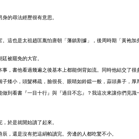
男身的尋法經歷很有意思。
官。這也是太祖趙匡胤怕唐朝「藩鎮割據」，後周時期「黃袍加
朝廷被罷免的大官。
本事，書他看過幾遍之後基本上都能倒背如流。同時他結交了很
個子矮小，頭髮稀疏，臉很長、眼睛如鈴鐺一般，蒜頭鼻子，厚
能做到看書『一目十行』與『過目不忘』？我這次來讓你們見識
完，於是就開始讀了起來。
時辰，還是沒有把這絹帕讀完。旁邊的人都吃驚不小。