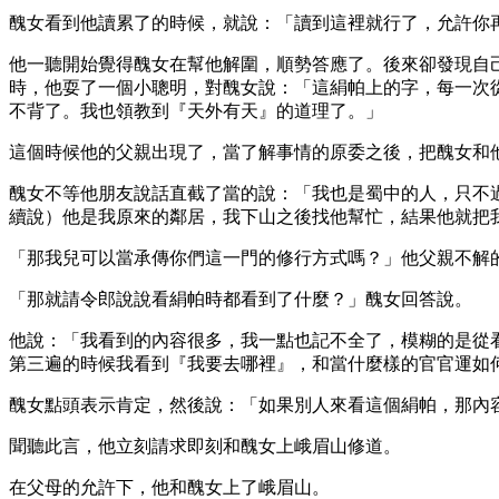
醜女看到他讀累了的時候，就說：「讀到這裡就行了，允許你
他一聽開始覺得醜女在幫他解圍，順勢答應了。後來卻發現自
時，他耍了一個小聰明，對醜女說：「這絹帕上的字，每一次
不背了。我也領教到『天外有天』的道理了。」
這個時候他的父親出現了，當了解事情的原委之後，把醜女和
醜女不等他朋友說話直截了當的說：「我也是蜀中的人，只不
續說）他是我原來的鄰居，我下山之後找他幫忙，結果他就把
「那我兒可以當承傳你們這一門的修行方式嗎？」他父親不解
「那就請令郎說說看絹帕時都看到了什麼？」醜女回答說。
他說：「我看到的內容很多，我一點也記不全了，模糊的是從
第三遍的時候我看到『我要去哪裡』，和當什麼樣的官官運如
醜女點頭表示肯定，然後說：「如果別人來看這個絹帕，那內
聞聽此言，他立刻請求即刻和醜女上峨眉山修道。
在父母的允許下，他和醜女上了峨眉山。