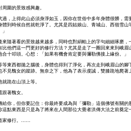
對周圍的景致感興趣。
代過，上得此山必須身淨如玉，因你在世俗中多年身體很髒，需
身體到時候自然就乾淨了。尤其是四姑娘山、青城山、西嶺雪山
。」
後來隨著看的景致越來越多，同時也對絹帕上的字句細細琢磨，
有比他們這一門更好的修行方法？尤其是走了一圈回來來到峨眉
地合十叩頭。心想：「如果有機會肯定要與彌勒佛接上緣份。」
等等東西都拋之腦後，身體也得到了淨化，再次走到峨眉山的腳
也不見醜女的蹤跡。無奈之下，他為了表示虔誠，雙膝跪地爬著
他就跪在山頂上等。
還跟著醜女。
傳給你，但你要記住：你最終要成為與「彌勒」這個佛號有關的
你這點東西是只是為了將來在人間那位大覺者洪傳大法之前奠定
道家修行。……