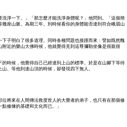
要洗淨一下。」「那怎麼才能洗淨身體呢？」他問到。「這個簡
等幾座山脈。為期三年。到時候看你的身體能否達到符合峨眉山
一下子明白了很多道理。同時各種問題也接踵而來：譬如既然醜
山附近的樂山大佛時候，他就覺得見到這尊彌勒坐像是很親很
下的時候，他覺得自己已經達到上山的標準。於是在山腳下等待
上山。等他到達山頂的時候，卻發現四下無人。
那位將來在人間傳法救度世人的大覺者的弟子，也只有在那個修
一點修煉的基礎和文化而已。」