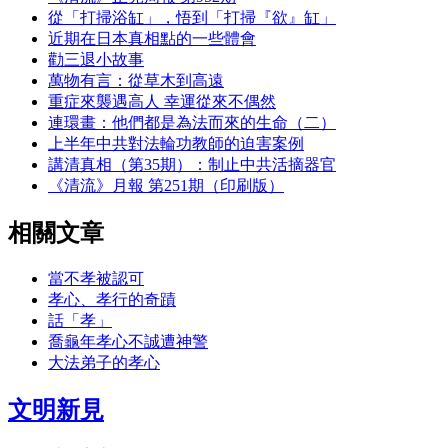
從「打掃浴缸」，悟到「打掃『欲』缸」
近期在日本真相點的一些體會
勸三退小故事
萬物有言：從草木到高遠
重症來襲遇高人 幸運從來不偶然
連環畫：他們都是為法而來的生命（二）
上半年中共對法輪功教師的迫害案例
講清真相（第35期）：制止中共活摘器官
《清流》月報 第251期（印刷版）
相關文章
當不孝被認可
孝心、孝行的奇蹟
話「孝」
喬龜年孝心不誠遭神警
大法弟子的孝心
文明新見