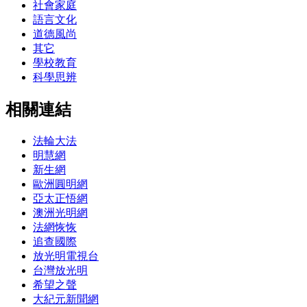
社會家庭
語言文化
道德風尚
其它
學校教育
科學思辨
相關連結
法輪大法
明慧網
新生網
歐洲圓明網
亞太正悟網
澳洲光明網
法網恢恢
追查國際
放光明電視台
台灣放光明
希望之聲
大紀元新聞網