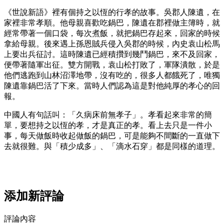
《世說新語》裡有個持之以恆的行孝的故事。吳郡人陳遺，在
家裡非常孝順。他母親喜歡吃鍋巴，陳遺在郡裡做主簿時，就
經常帶著一個口袋，每次煮飯，就把鍋巴存起來，回家的時候
拿給母親。後來遇上孫恩賊兵侵入吳郡的時候，內史袁山松馬
上要出兵征討。這時陳遺已經積攢到幾鬥鍋巴，來不及回家，
便帶著隨軍出征。雙方開戰，袁山松打敗了，軍隊潰散，於是
他們逃跑到山林沼澤地帶，沒有吃的，很多人都餓死了，唯獨
陳遺靠鍋巴活了下來。當時人們認為這是對他純厚的孝心的回
報。
中國人有句話叫：「久病床前無孝子」。孝看起來非常的簡
單，要想持之以恆的孝，才是真正的孝。看上去只是一件小
事，每天做飯時收起做飯的鍋巴，可是能夠不間斷的一直做下
去就很難。與「積少成多」、「滴水石穿」都是同樣的道理。
添加新評論
評論內容