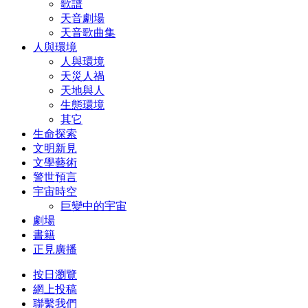
歌譜
天音劇場
天音歌曲集
人與環境
人與環境
天災人禍
天地與人
生態環境
其它
生命探索
文明新見
文學藝術
警世預言
宇宙時空
巨變中的宇宙
劇場
書籍
正見廣播
按日瀏覽
網上投稿
聯繫我們