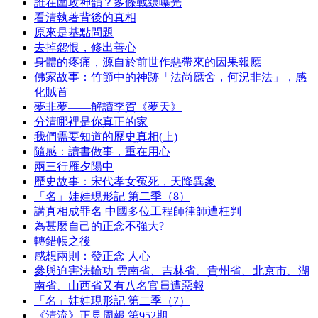
誰在圍攻神韻？多條戰線曝光
看清執著背後的真相
原來是基點問題
去掉怨恨，修出善心
身體的疼痛，源自於前世作惡帶來的因果報應
佛家故事：竹節中的神跡「法尚應舍，何況非法」，感
化賊首
夢非夢——解讀李賀《夢天》
分清哪裡是你真正的家
我們需要知道的歷史真相(上)
隨感：讀書做事，重在用心
兩三行雁夕陽中
歷史故事：宋代孝女冤死，天降異象
「名」娃娃現形記 第二季（8）
講真相成罪名 中國多位工程師律師遭枉判
為甚麼自己的正念不強大?
轉錯帳之後
感想兩則：發正念 人心
參與迫害法輪功 雲南省、吉林省、貴州省、北京市、湖
南省、山西省又有八名官員遭惡報
「名」娃娃現形記 第二季（7）
《清流》正見周報 第952期