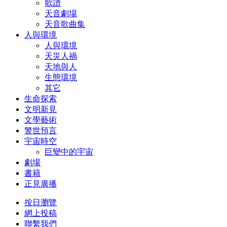
歌譜
天音劇場
天音歌曲集
人與環境
人與環境
天災人禍
天地與人
生態環境
其它
生命探索
文明新見
文學藝術
警世預言
宇宙時空
巨變中的宇宙
劇場
書籍
正見廣播
按日瀏覽
網上投稿
聯繫我們