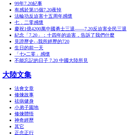
99年7.20紀事
有感於第15個7.20夜悼
法輪功反迫害十五周年感懷
七．二零感懷
慶祝1億4200萬中國勇士三退——7.20反迫害全民三退
紀念「7.20」：十四年的迫害，告訴了我們什麼
見證歷史- -我所經歷的720
生日的前一天
「七•二零」感懷
不能忘記的日子 7.20 中國大陸所見
大陸文集
法會文章
修煉故事
祛病健身
小弟子園地
修煉體悟
神奇經歷
其它
正念正行