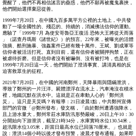
覺醒了，他們不再相信謠言的蠱惑，他們不願再被魔鬼裹挾，
他們開始選擇棄惡從善。
1999年7月20日，在中國九百多萬平方公裡的土地上，中共發
動了一場全國性的、殘忍的、持續的，消滅佛法信仰的運動。
應驗了「1999年7月 為使安哥魯亞王復活 恐怖大王將從天而落
」（諾查丹瑪斯《諸世紀》）的預言。22年來，被曝光的活體
強摘、酷刑施暴、強姦案件已經有幾十萬件。王斌、劉成軍等
信仰者被活活打死。直到目前，還有信仰者被關押拘禁，正在
被虐待折磨。但是信仰者沒有被嚇倒、沒有被打垮，也是在
1999年7月20日這一天，他們開始了澄清事實、講清真相的反
迫害救眾生的征程。
2021年7月20日，在中國的河南鄭州，天降暴雨與隱瞞泄洪，
導致了鄭州的一片汪洋。屍體漂浮在流水上，汽車淹沒在積水
裡，地鐵沉默在洪水中。這就是正在牽動人心的「鄭州洪
災」。這只是天災嗎？有報導：21日凌晨1點，中共鄭州宣傳
部門的官微「@鄭州發布」發文稱，「由於鄭州遭遇強降水，
且上游水量大，鄭州常莊水庫防汛形勢嚴峻，20日上午10：30
分開始向下游泄洪，截至21時34分，水庫實時水位130.54米，
超汛限水位3.05米，距當日最高水位已回落70厘米。」也就是
說：泄洪14個小時以後才發布預警，凌晨才發布通報。如果即