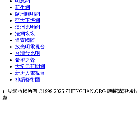
明慧網
新生網
歐洲圓明網
亞太正悟網
澳洲光明網
法網恢恢
追查國際
放光明電視台
台灣放光明
希望之聲
大紀元新聞網
新唐人電視台
神韻藝術團
正見網版權所有 ©1999-2026 ZHENGJIAN.ORG 轉載請註明出
處