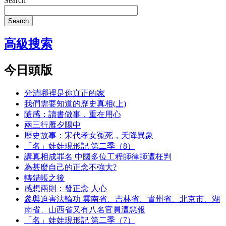
Search
Search
高級搜索
今日頭版
分清哪裡是你真正的家
我們需要知道的歷史真相(上)
隨感：讀書做事，重在用心
兩三行雁夕陽中
歷史故事：宋代孝女冤死，天降異象
「名」娃娃現形記 第二季（8）
講真相成罪名 中國多位工程師律師遭枉判
為甚麼自己的正念不強大?
轉錯帳之後
感想兩則：發正念 人心
參與迫害法輪功 雲南省、吉林省、貴州省、北京市、湖
南省、山西省又有八名官員遭惡報
「名」娃娃現形記 第二季（7）