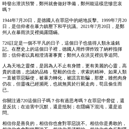
時發出泄洪預警，鄭州就會做好準備，鄭州能這樣悲慘悲哀
嗎？
1944年7月20日，是德國人在罪惡中的絕地反擊。1999年7月20
日，是信仰者在暴力鎮壓下和平抗議。2021年7月20日，是鄭
州人在暴雨洪災裡揭露隱瞞。
720註定是一個不平凡的日子，這個日子也值得人類永遠銘
記。在歷史上的這個日子裡，德國人用炸彈炸毀了納粹指揮
部；信仰者以真相澄清著事實；鄭州人在洪災裡抗爭追問。
人為天地之靈傑，是因為人不止有身體，更有美麗的心靈，高
貴的道德，忠誠的品格，堅毅的信念，求索的精神。如果人類
一直被罪惡驅使，被暴力轉化，被謊言欺騙，那麼，雖然肉身
仍在，但靈魂已經瀕死，也就無異於行屍走肉，苟且偷生而
已。
你關注過720這個日子嗎？你有過思考嗎？在罪惡中脅從，還
是反抗；在迫害中沉默，還是抵制；在隱瞞下混沌，還是追
問。
相信你是善良的，相信你也會對罪惡說不。相信你是勇敢的，