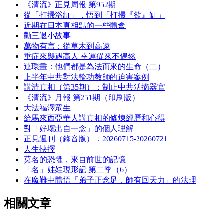
《清流》正見周報 第952期
從「打掃浴缸」，悟到「打掃『欲』缸」
近期在日本真相點的一些體會
勸三退小故事
萬物有言：從草木到高遠
重症來襲遇高人 幸運從來不偶然
連環畫：他們都是為法而來的生命（二）
上半年中共對法輪功教師的迫害案例
講清真相（第35期）：制止中共活摘器官
《清流》月報 第251期（印刷版）
大法福澤眾生
給馬來西亞華人講真相的修煉經歷和心得
對「好壞出自一念」的個人理解
正見週刊（錄音版）：20260715-20260721
人生抉擇
莫名的恐懼，來自前世的記憶
「名」娃娃現形記 第二季（6）
在魔難中體悟「弟子正念足，師有回天力」的法理
相關文章