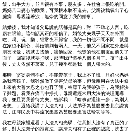
飯，出手大方，並且很有本事，朋友多，在社會上很吃的開。
媽媽苦口婆心的勸我，可我根本聽不進去。父親被我氣出了心
臟病，母親流著淚，無奈的同意了我的婚事。
結婚後，我才知道父母說的話都是真的，對「不聽老人言，吃
虧在眼前」這句話真正的相信了。婚後丈夫幾乎天天在外面
吃、喝、玩、樂，經常夜不歸宿，我的一切他不聞不問，就是
在家也不開心，與婚前判若兩人。一天，他又不回家在外邊與
朋友吃飯，我就去找他，讓他回家。他覺的他在朋友面前失了
面子，回家後就要打我，那時我已懷孕八個多月了。孩子出生
後，丈夫依然不著家，兒子幾乎都是我一個人帶大的。
那時，婆婆身體不好，不能帶孩子，我上不了班，只好求媽媽
為我帶孩子。我雖然做了傷害父母的事，但母親用在大法中修
出來的大善大忍之心包容了我，答應了為我帶孩子，為我解決
了難題。看我在痛苦中掙扎，母親還經常用大法的法理開導
我，並且要我善待丈夫。告訴我：「啥事都退讓一步，為別人
著想。」還給我講了大法真相，大法弟子為甚麼要去北京證實
法，江澤民及中共流氓集團為甚麼要迫害法輪功等等。
我在母親家裡還看了大法真相光碟，使我對大法有了真正的了
解，對大法弟子的證實法、講清真相有了正確的認識，洗去了