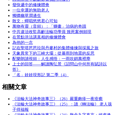
發快遞中的修煉體會
一位幸運的無助老人
獨憐幽草澗邊生
散文：蟬唱悠悠君心可知
萬物有靈（音頻）：「獅畫」治病的奇蹟
中共違法收監高齡法輪功學員 致死案例頻現
在景點洪法講真相的修煉體會
為他的一念
記在聖塔芭芭拉與丹麥村的集體修煉與採風之旅
天象異常下的三峽大壩：從暴雨到地震的反思
配樂朗讀視頻：人生感悟：一雨吹銷萬裡塵
上士的回答——解讀陶弘景《詔問山中何所有賦詩以
答》
「名」娃娃現形記 第二季（4）
相關文章
《法輪大法神奇故事三》（26）嚴重皰疹一夜痊癒
《法輪大法神奇故事三》（25）：讀《轉法輪》 老人孩
子得福報
《法輪大法神奇故事三》（24）敬念九字真言：絕處逢