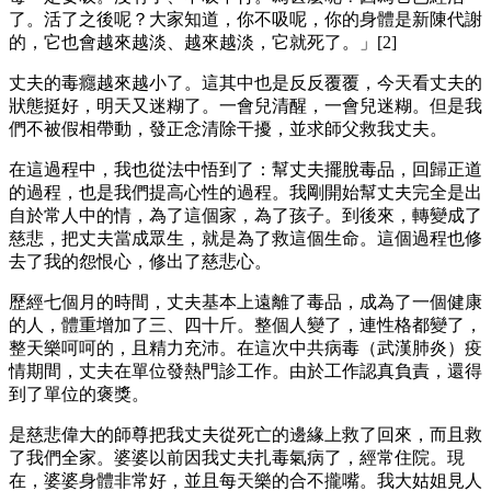
了。活了之後呢？大家知道，你不吸呢，你的身體是新陳代謝
的，它也會越來越淡、越來越淡，它就死了。」[2]
丈夫的毒癮越來越小了。這其中也是反反覆覆，今天看丈夫的
狀態挺好，明天又迷糊了。一會兒清醒，一會兒迷糊。但是我
們不被假相帶動，發正念清除干擾，並求師父救我丈夫。
在這過程中，我也從法中悟到了：幫丈夫擺脫毒品，回歸正道
的過程，也是我們提高心性的過程。我剛開始幫丈夫完全是出
自於常人中的情，為了這個家，為了孩子。到後來，轉變成了
慈悲，把丈夫當成眾生，就是為了救這個生命。這個過程也修
去了我的怨恨心，修出了慈悲心。
歷經七個月的時間，丈夫基本上遠離了毒品，成為了一個健康
的人，體重增加了三、四十斤。整個人變了，連性格都變了，
整天樂呵呵的，且精力充沛。在這次中共病毒（武漢肺炎）疫
情期間，丈夫在單位發熱門診工作。由於工作認真負責，還得
到了單位的褒獎。
是慈悲偉大的師尊把我丈夫從死亡的邊緣上救了回來，而且救
了我們全家。婆婆以前因我丈夫扎毒氣病了，經常住院。現
在，婆婆身體非常好，並且每天樂的合不攏嘴。我大姑姐見人