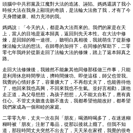
頭腦中中共邪黨及江魔對大法的造謠、誣陷。媽媽還講了我小
時候大法在我身上顯現的奇蹟，是法輪大法救了我，才有了今
天身體健康、精力充沛的我。
媽媽說：「今天的人，都是為大法而來的。我們的家是在天
上，當人的目地是返本歸真，返回到先天本性。在大法中修
煉，是回歸的唯一途徑。」聽明白真相後，我就萌生了從新修
煉法輪大法的想法。在師尊的加持下，在同修的幫助下，二零
零七年我終於從新走回了法輪大法的修煉，踏上了返本歸真之
路。
走回大法修煉後，我雖然不能象其他同修那樣做三件事，只能
是利用休息時間學法，擠時間煉功。即使這樣，師父也管我。
我覺的心情好多了，容量擴大了，不再怨丈夫了，也能善待他
了，他回來我也高興，不回來我也不生氣。並好言相勸，讓他
走正道，為父母想想，為孩子想想，人不能太自私了，應有責
任心。不管丈夫聽進去聽不進去，我都希望他能改好，都希望
我們家成為一個和睦的家庭。
二零零九年，丈夫一次在與「朋友」喝酒時喝多了，在迷迷糊
糊時被「朋友」注射了毒品，從那以後就上癮了。但我不知
道，那段時間丈夫突然不出去了，天天呆在家裡，我覺的很奇