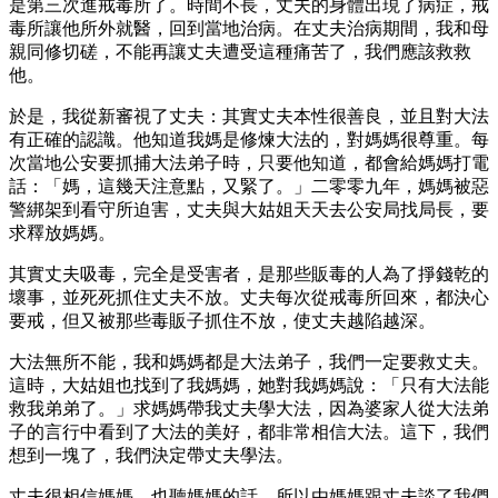
是第三次進戒毒所了。時間不長，丈夫的身體出現了病症，戒
毒所讓他所外就醫，回到當地治病。在丈夫治病期間，我和母
親同修切磋，不能再讓丈夫遭受這種痛苦了，我們應該救救
他。
於是，我從新審視了丈夫：其實丈夫本性很善良，並且對大法
有正確的認識。他知道我媽是修煉大法的，對媽媽很尊重。每
次當地公安要抓捕大法弟子時，只要他知道，都會給媽媽打電
話：「媽，這幾天注意點，又緊了。」二零零九年，媽媽被惡
警綁架到看守所迫害，丈夫與大姑姐天天去公安局找局長，要
求釋放媽媽。
其實丈夫吸毒，完全是受害者，是那些販毒的人為了掙錢乾的
壞事，並死死抓住丈夫不放。丈夫每次從戒毒所回來，都決心
要戒，但又被那些毒販子抓住不放，使丈夫越陷越深。
大法無所不能，我和媽媽都是大法弟子，我們一定要救丈夫。
這時，大姑姐也找到了我媽媽，她對我媽媽說：「只有大法能
救我弟弟了。」求媽媽帶我丈夫學大法，因為婆家人從大法弟
子的言行中看到了大法的美好，都非常相信大法。這下，我們
想到一塊了，我們決定帶丈夫學法。
丈夫很相信媽媽，也聽媽媽的話，所以由媽媽跟丈夫談了我們