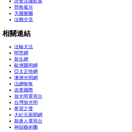
證實法攝影展
營救孤兒
天國樂團
法難交流
相關連結
法輪大法
明慧網
新生網
歐洲圓明網
亞太正悟網
澳洲光明網
法網恢恢
追查國際
放光明電視台
台灣放光明
希望之聲
大紀元新聞網
新唐人電視台
神韻藝術團