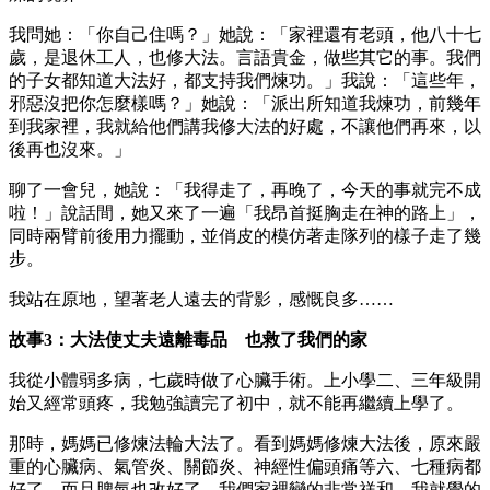
我問她：「你自己住嗎？」她說：「家裡還有老頭，他八十七
歲，是退休工人，也修大法。言語貴金，做些其它的事。我們
的子女都知道大法好，都支持我們煉功。」我說：「這些年，
邪惡沒把你怎麼樣嗎？」她說：「派出所知道我煉功，前幾年
到我家裡，我就給他們講我修大法的好處，不讓他們再來，以
後再也沒來。」
聊了一會兒，她說：「我得走了，再晚了，今天的事就完不成
啦！」說話間，她又來了一遍「我昂首挺胸走在神的路上」，
同時兩臂前後用力擺動，並俏皮的模仿著走隊列的樣子走了幾
步。
我站在原地，望著老人遠去的背影，感慨良多……
故事3：大法使丈夫遠離毒品 也救了我們的家
我從小體弱多病，七歲時做了心臟手術。上小學二、三年級開
始又經常頭疼，我勉強讀完了初中，就不能再繼續上學了。
那時，媽媽已修煉法輪大法了。看到媽媽修煉大法後，原來嚴
重的心臟病、氣管炎、關節炎、神經性偏頭痛等六、七種病都
好了，而且脾氣也改好了，我們家裡變的非常祥和，我就覺的