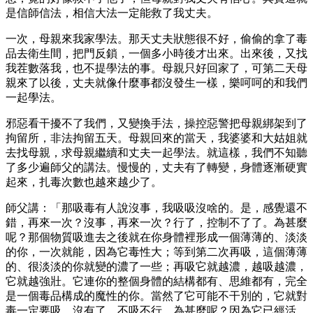
是信師信法，相信大法一定能救了我丈夫。
一次，母親來我家學法。那天丈夫狀態很不好，偷偷的拿了毒
品去衛生間，把門反鎖，一個多小時後才出來。出來後，又找
我茬數落我，也不提學法的事。母親只好回家了，可第二天母
親來了以後，丈夫就像什麼事都沒發生一樣，樂呵呵的和我們
一起學法。
邪惡看干擾不了我們，又變換手法，操控惡警把母親綁架到了
拘留所，非法拘留五天。母親回來的當天，我婆婆和大姑姐就
去找母親，求母親繼續和丈夫一起學法。就這樣，我們不知聽
了多少遍師父的講法。慢慢的，丈夫有了轉變，身體逐漸硬實
起來，扎毒次數也越來越少了。
師父講：「那吸毒有人說沒事，我吸吸沒啥的。是，感覺還不
錯，再來一次？沒事，再來一次？行了，控制不了了。為甚麼
呢？那個物質吸進去之後就在你身體裡形成一個薄薄的、淡淡
的你，一次就能，因為它毒性大；等到第二次再吸，這個薄薄
的、很淡淡的你就變的濃了一些；再吸它就越濃，越吸越濃，
它就越強壯。它連你的整個身體的結構都有、思維都有，完全
是一個毒品構成的魔性的你。當然了它可能不干別的，它就對
毒一定要吸。沒有了、不吸不行。為甚麼呢？因為它已經活