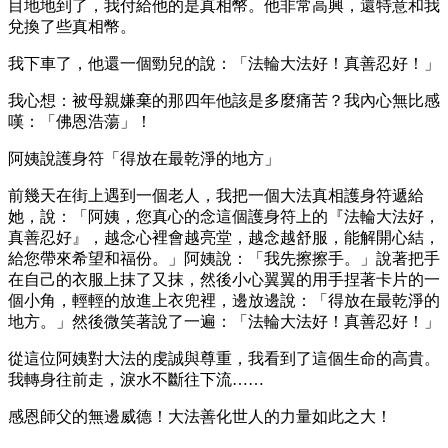
目地地到了，我付給他的是真相幣。他非常高興，還特意和我
兌換了些真相幣。
我下車了，他還一個勁兒的說：「法輪大法好！真善忍好！」
我心想：被母親嫌棄的那四年他該是多麼痛苦？我內心無比感
嘆：「佛恩浩蕩」！
阿姨說護身符「得放在最乾淨的地方」
前幾天在街上遇到一個老人，我把一個大法真相護身符遞給
她，說：「阿姨，您真心的念這個護身符上的『法輪大法好，
真善忍好』，越念心裡會越亮堂，越念越舒服，能解開心結，
給您帶來希望和福份。」阿姨說：「我先擦擦手。」說著把手
在自己的衣服上抹了又抹，然後小心翼翼的用手捏著卡片的一
個小角，輕輕的放進上衣兜裡，邊放邊說：「得放在最乾淨的
地方。」然後微笑著說了一遍：「法輪大法好！真善忍好！」
從這位阿姨對大法的虔誠與尊重，我看到了這個生命的高貴。
我轉身往前走，淚水不斷往下流……
感恩師父的無邊威德！大法善化世人的力量如此之大！