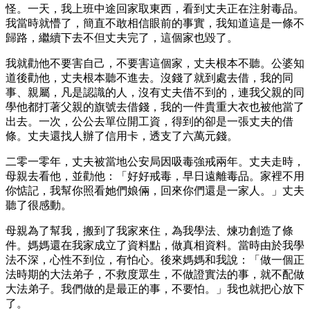
怪。一天，我上班中途回家取東西，看到丈夫正在注射毒品。
我當時就懵了，簡直不敢相信眼前的事實，我知道這是一條不
歸路，繼續下去不但丈夫完了，這個家也毀了。
我就勸他不要害自己，不要害這個家，丈夫根本不聽。公婆知
道後勸他，丈夫根本聽不進去。沒錢了就到處去借，我的同
事、親屬，凡是認識的人，沒有丈夫借不到的，連我父親的同
學他都打著父親的旗號去借錢，我的一件貴重大衣也被他當了
出去。一次，公公去單位開工資，得到的卻是一張丈夫的借
條。丈夫還找人辦了信用卡，透支了六萬元錢。
二零一零年，丈夫被當地公安局因吸毒強戒兩年。丈夫走時，
母親去看他，並勸他：「好好戒毒，早日遠離毒品。家裡不用
你惦記，我幫你照看她們娘倆，回來你們還是一家人。」丈夫
聽了很感動。
母親為了幫我，搬到了我家來住，為我學法、煉功創造了條
件。媽媽還在我家成立了資料點，做真相資料。當時由於我學
法不深，心性不到位，有怕心。後來媽媽和我說：「做一個正
法時期的大法弟子，不救度眾生，不做證實法的事，就不配做
大法弟子。我們做的是最正的事，不要怕。」我也就把心放下
了。