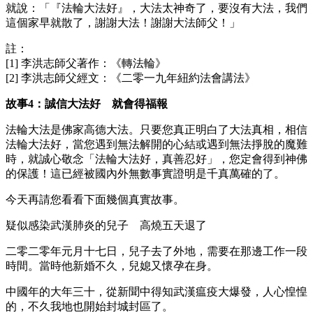
就說：「『法輪大法好』，大法太神奇了，要沒有大法，我們
這個家早就散了，謝謝大法！謝謝大法師父！」
註：
[1] 李洪志師父著作：《轉法輪》
[2] 李洪志師父經文：《二零一九年紐約法會講法》
故事4：誠信大法好 就會得福報
法輪大法是佛家高德大法。只要您真正明白了大法真相，相信
法輪大法好，當您遇到無法解開的心結或遇到無法掙脫的魔難
時，就誠心敬念「法輪大法好，真善忍好」，您定會得到神佛
的保護！這已經被國內外無數事實證明是千真萬確的了。
今天再請您看看下面幾個真實故事。
疑似感染武漢肺炎的兒子 高燒五天退了
二零二零年元月十七日，兒子去了外地，需要在那邊工作一段
時間。當時他新婚不久，兒媳又懷孕在身。
中國年的大年三十，從新聞中得知武漢瘟疫大爆發，人心惶惶
的，不久我地也開始封城封區了。