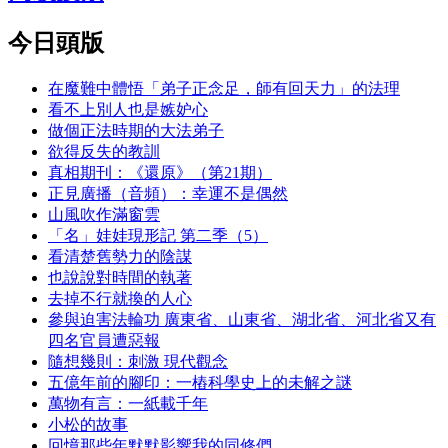
今日頭版
在魔難中體悟「弟子正念足，師有回天力」的法理
看不上別人也是嫉妒心
做個正法時期的大法弟子
欲得反失的教訓
真相期刊：《還原》（第21期）
正見廣播（音頻）：幸運不是偶然
山風吹作滿窗雲
「名」娃娃現形記 第二季（5）
看清楚舊勢力的陰謀
也說說對時間的執著
去掉不行就換的人心
參與迫害法輪功 廣東省、山東省、湖北省、河北省又有
四名官員遭惡報
隨想幾則：刺激 現代觀念
五億年前的腳印：一樁科學史上的未解之謎
萬物有言：一紙載千年
小松的故事
回憶那些年默默影響我的同修們