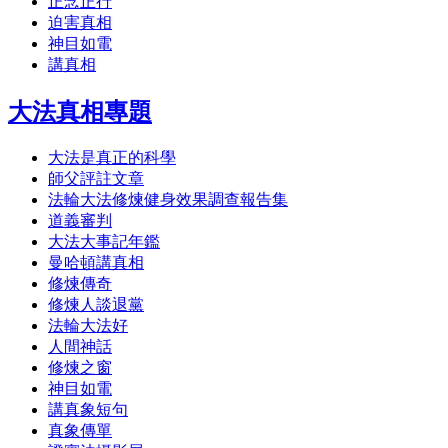
正念正行
迫害真相
神目如電
講真相
大法真相專題
大法是真正的科學
師父評註文章
法輪大法修煉健身效果調查報告集
道義審判
大法大事記年鑑
曼哈頓講真相
修煉傳奇
修煉人談退黨
法輪大法好
人間神話
修煉之窗
神目如電
講真象短句
真象傳單