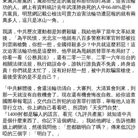
來滅共產黨的，滅那些堅定的黨徒和那些助紂為虐，迫害法輪
功的人。網上有資料統計去年武漢肺炎死的人中66-88%是中
共黨員。明慧網記載公檢法司賣力迫害法輪功遭惡報的就有兩
萬多人，這只是冰山一角。」
我講，中共歷次運動都是卸磨殺驢，我給他舉了當年文革結束
後，「為平民憤，光北京一地就有八百多警察和軍官幹部被拉
到雲南槍斃，你想一想，全國得殺多少？中共就這麼邪惡！這
次迫害法輪功他是這麼幹。他早就為甩鍋抓替罪羊布局好了，
你看一看《公務員法》，還有二零一三年、二零一六年出台的
相關法律法規，執行錯誤命令，誰執行誰負責不免責，終身追
責！你們就是太忙了，沒有好好想一想，被中共欺騙當槍使，
最後受害的是不是自己？」
「中共解體後，會還法輪功清白，大審判、大清算會到來，到
那一天就沒有自救機會了。現在還有機會悔改自救。給你追查
國際舉報電話，交代自己所犯的迫害罪行贖罪，舉報他人迫害
罪行立功。你上網自己看看吧 。所謂的『天安門自焚'、
『1400例'都是騙人的謊言。看完《九評共產黨》就知道中共
是個什麼東西了。你記下這個網址。」我給他網址，告訴他翻
牆上網辦法，然後我問他：「您都聽明白了嗎？」傳來低沉沙
啞的三個字：「明白了。」