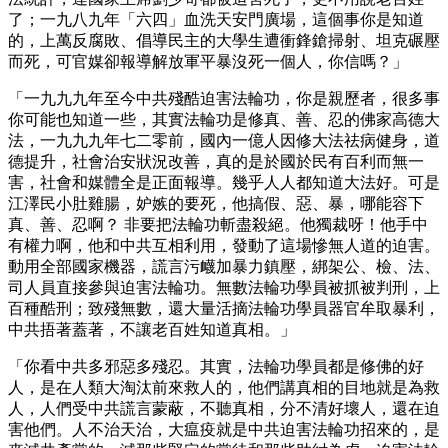
了；一九八九年「六四」血洗天安門廣場，這個事你是知道
的，上萬反腐敗、倡導民主的大學生遭衝鋒鎗掃射、坦克碾壓
而死，可官媒卻報導解放軍平暴沒死一個人，你信嗎？」
「一九九九年至今中共殘酷迫害法輪功，你是親歷者，很多事
你可能也知道一些，其實法輪功是修真、善、忍的佛家高德大
法，一九九九年七二零前，國內一億人因修大法祛病健身，道
德提升，社會治安狀況改善，真的是於國於民有百利而無一
害，社會和媒體全是正面報導。幾乎人人都知道大法好。可是
江澤民小肚雞腸，妒嫉的要死，他搞假、惡、暴，哪能容下
真、善、忍啊？ 非要把法輪功斬盡殺絕。他獨裁呀！他手中
有權力啊，他和中共互相利用，發動了這場慘無人道的迫害。
動用全部國家機器，謊言污衊加暴力鎮壓，綁架公、檢、法、
司人員直接參與迫害法輪功。無數法輪功學員被抓被判刑，上
百種酷刑；致殘無數，還大量活摘法輪功學員器官牟取暴利，
中共捂著蓋著，不讓老百姓知道真相。」
「你看中共多邪惡多殘忍。其實，法輪功學員都是修佛的好
人，是在人類大淘汰前來救人的，他們講真相的目地就是為救
人，人們受中共謊言蒙蔽，不聽真相，分不清好壞人，還在迫
害他們。人不治天治，大瘟疫就是中共迫害法輪功招來的，是