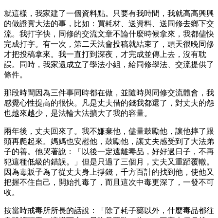
就這樣，我家建了一個資料點。只要有我時間，我就高高興興
的做證實大法的事，比如：買耗材、送資料、送同修去鄉下交
流。我打字快，同修的交流文章不論什麼時候拿來，我都儘快
完成打字。有一次，第二天法會投稿就結束了，頭天很晚同修
才把投稿拿來。我一直打到深夜，才完成並傳上去，沒有耽
誤。同時，我家還成立了學法小組，給同修學法、交流提供了
條件。
那段時間因為三件事同時都在做，並隨時與同修交流體會，我
感覺心性提高的很快。凡是丈夫借的錢我都還了，對丈夫的怨
也越來越少，是法輪大法擴大了我的容量。
兩年後，丈夫回來了。我不嫌棄他，儘量鼓勵他，讓他摔了跟
頭再爬起來。媽媽也安慰他，鼓勵他，讓丈夫感受到了大法弟
子的善。他哭著說：「以後一定遠離毒品，好好過日子，不再
犯這種低級的錯誤。」但是只過了三個月，丈夫又重蹈覆轍。
因為毒販子為了從丈夫身上掙錢，千方百計的找到他，使他又
把握不住自己，開始扎毒了，而且這次中毒更深了，一發不可
收。
按當時戒毒所所長的話說：「除了耗子藥以外，什麼毒品都往