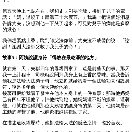
了。
第五天晚上七點左右，我和丈夫剛要吃飯，接到了兒子的電
話：「媽，退燒了！體溫三十六度五。」我馬上把這個好消息
告訴丈夫，沒想到他一下哭了起來，可見對兒子的病他是多麼
的揪心！
我倆趕緊點上香，跪到師父法像前，丈夫泣不成聲的說：「謝
謝！謝謝大法師父救了我兒子的命！」
故事5：阿姨說護身符「得放在最乾淨的地方」
就在第二天，失聯四年的母親回家了，這是前些天的事。那天
我一上計程車，司機就說聞到我身上有上香的香味。當我告訴
他我是法輪大法弟子時，他立刻就給我看一個法輪功真相護身
符，說是多年前一個大姨給他的。
接著司機給我講了發生在他本人身上的一件奇事：那時他媽媽
已有四年不理他了，怕他找到她，她媽媽還不斷的搬家，避著
他。可就在他得到那位大姨給的護身符的第二天，他媽媽居然
主動的聯繫了他。他趕緊把媽媽接回了家。
在描述這段經歷時，他對法輪大法的感激之情，溢於言表。