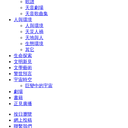
歌譜
天音劇場
天音歌曲集
人與環境
人與環境
天災人禍
天地與人
生態環境
其它
生命探索
文明新見
文學藝術
警世預言
宇宙時空
巨變中的宇宙
劇場
書籍
正見廣播
按日瀏覽
網上投稿
聯繫我們