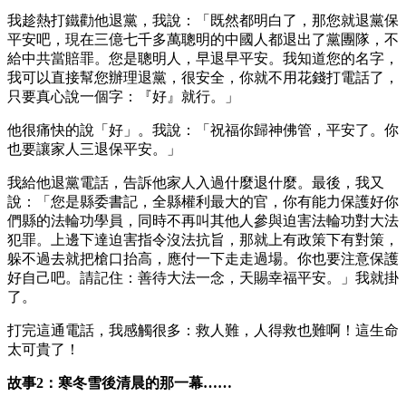
我趁熱打鐵勸他退黨，我說：「既然都明白了，那您就退黨保
平安吧，現在三億七千多萬聰明的中國人都退出了黨團隊，不
給中共當賠罪。您是聰明人，早退早平安。我知道您的名字，
我可以直接幫您辦理退黨，很安全，你就不用花錢打電話了，
只要真心說一個字：『好』就行。」
他很痛快的說「好」。我說：「祝福你歸神佛管，平安了。你
也要讓家人三退保平安。」
我給他退黨電話，告訴他家人入過什麼退什麼。最後，我又
說：「您是縣委書記，全縣權利最大的官，你有能力保護好你
們縣的法輪功學員，同時不再叫其他人參與迫害法輪功對大法
犯罪。上邊下達迫害指令沒法抗旨，那就上有政策下有對策，
躲不過去就把槍口抬高，應付一下走走過場。你也要注意保護
好自己吧。請記住：善待大法一念，天賜幸福平安。」我就掛
了。
打完這通電話，我感觸很多：救人難，人得救也難啊！這生命
太可貴了！
故事2：寒冬雪後清晨的那一幕……