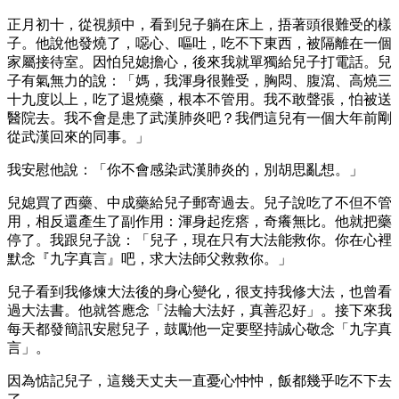
正月初十，從視頻中，看到兒子躺在床上，捂著頭很難受的樣
子。他說他發燒了，噁心、嘔吐，吃不下東西，被隔離在一個
家屬接待室。因怕兒媳擔心，後來我就單獨給兒子打電話。兒
子有氣無力的說：「媽，我渾身很難受，胸悶、腹瀉、高燒三
十九度以上，吃了退燒藥，根本不管用。我不敢聲張，怕被送
醫院去。我不會是患了武漢肺炎吧？我們這兒有一個大年前剛
從武漢回來的同事。」
我安慰他說：「你不會感染武漢肺炎的，別胡思亂想。」
兒媳買了西藥、中成藥給兒子郵寄過去。兒子說吃了不但不管
用，相反還產生了副作用：渾身起疙瘩，奇癢無比。他就把藥
停了。我跟兒子說：「兒子，現在只有大法能救你。你在心裡
默念『九字真言』吧，求大法師父救救你。」
兒子看到我修煉大法後的身心變化，很支持我修大法，也曾看
過大法書。他就答應念「法輪大法好，真善忍好」。接下來我
每天都發簡訊安慰兒子，鼓勵他一定要堅持誠心敬念「九字真
言」。
因為惦記兒子，這幾天丈夫一直憂心忡忡，飯都幾乎吃不下去