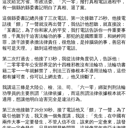
這次給北方省、市政法委、「六一零」撥打真相電話過程中，
有一個縣的縣委書記明白了真相、退了黨。
這個縣委書記總共接了三次電話。第一次接聽了25秒。他接電
話後「餵」了一聲就沒再出聲了，我估計他想聽，就直接說：
「某書記，為了你和家人的平安，我打電話告訴你一件重要事
情，千萬別干迫害法輪功的事，那犯的是國際重罪，和納粹同
罪，誰干誰要承擔法律責任，很危險，是掉腦袋的事，善惡有
報可是天理。」聽到這裡他掛了電話。
第二次打過去，他接了13秒，我從法律角度切入，告訴他：
「二零零零年公安部界定的十四種邪教沒有法輪功，法輪功書
籍二零一一年就解禁了，刑法三百條根本不適用法輪功，這些
都有據可查，你可以上網去查。」他又掛斷了。
我講這三條是大陸公、檢、法、司、「六一零」綁架判刑法輪
功學員的主要所謂「法律依據」，而這所謂法律依據根本就不
適用，想讓他明白迫害完全是違法行為。
第三次他接聽了26分30秒。接了電話他又「餵」了一聲，為了
吸引他聽下去，我又換一個角度講，我說：「先生，在中國有
兩件大事一定要發生，不管人信不信，該來的一定會來，該發
生的一定會發生，只是時間早晚問題。這就像當年南亞大海嘯