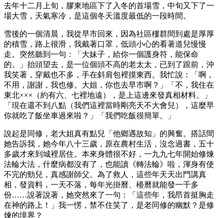
去年十二月上旬，膠東地區下了入冬的首場雪，中旬又下了一
場大雪，天氣寒冷，是這個冬天溫度最低的一段時間。
雪後的一個清晨，我從早市回來，因為社區樓群間到處是厚厚
的積雪，路上很滑，我戴著口罩，低頭小心的看著道兒慢慢
走。突然聽到一句：「大妹子，給你一個護身符，能保命
的。」抬頭望去，是一位個頭不高的老太太，已到了跟前，沖
我笑著，穿戴也不多，手在斜肩包裡摸東西。我忙說：「啊，
不用，謝謝，我也修。大姐，你也去早市啊？」「不，我住在
東北×××（約有六、七裡地遠），是上這邊來發真相材料。」
「現在還不到八點（我們這裡當時剛亮天不大會兒），這麼早
你就吃了飯坐車過來啦？」「我們吃飯很簡單。」
說起是同修，老大姐真有點兒「他鄉遇故知」的興奮。搭話間
她告訴我，她今年八十三歲，原在農村生活，沒念過書，五十
多歲才來到城裡居住。本來身體很不好，一九九七年開始修煉
法輪大法，什麼病都沒有了，也能讀《轉法輪》啦，渾身有使
不完的勁兒，真感謝師父。為了救人，這些年天天出門講真
相，發資料，一天不落，每年光掛曆、檯曆就能發一千多
份……說著說著，她突然來了一句：「這些年，我昂首挺胸走
在神的路上！」我一愣，禁不住笑了，是老同修的幽默？是修
煉的境界？