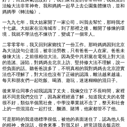
法輪大法非常神奇。我和媽媽一起早上去公園集體煉功，並和
媽媽學《轉法輪》。
一九九七年，我大姑家開了一家公司，叫我去幫忙，那時我才
十七歲。大姑家在沿海城市，到了那裡之後，離開了修煉的環
境，我就不學法也不煉功了，變成了一個常人。
二零零零年，我又回到家鄉找了一份工作。那時媽媽因到北京
為大法說句公道活，被非法勞教，只有爸爸一人在家。爸爸未
修煉大法，之前很相信大法。因為受中共邪黨在電視上對大法
的造謠、誣陷，對媽媽去北京上訪、堅持修大法不理解，說一
些負面的話。聽爸爸說多了，不明真相的我對媽媽去北京證實
法也不理解了，對大法也沒有了正確的認識，離法越來越遠。
每天和朋友們一起吃飯、喝酒、遊玩，迷迷糊糊的混日子。
後來單位同事介紹我認識了丈夫，我倆交往了不長時間，家裡
就不同意我們交往了，因為家裡經過了解，知道我丈夫的名聲
很不好，類似半個黑社會，中學沒畢業就不念了，整天和社會
上的一些混混在一起打仗、酗酒、賭博，他家都管不了他。
可是那時的我道德標準很低，被他的表面迷住了，認為他人長
的精神，會說話，很會來事，對我又好，經常請我去飯店吃