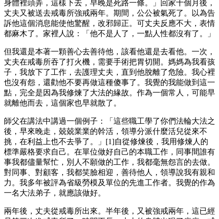
身體裡頭弄，這樣下去，早晚是死路一條。」回家十個月後，
丈夫又被送去戒毒所強戒兩年。期間，公公被氣死了。以為告
訴他這個消息能使他驚醒，改邪歸正。可丈夫反應不大，表情
都麻木了。家裡人說：「他不是人了，一點人性都沒有了。」
但我還是本著一顆善心去善待他，該看他還是去看他。一次，
丈夫在戒毒所吞了打火機，需要手術把胃切開。媽媽為我看孩
子，我放下了工作，去護理丈夫，直到他脫離了危險。我心裡
也沒有怨，還勸他不要再做這種傻事了。我覺的我能做到這一
點，完全是因為我修煉了大法的緣故。作為一個常人，可能早
就離他而去，這個家也早就散了。
師父在講法中講過一個例子：「這些職工學了你們法輪大法之
後，早來晚走，兢兢業業的幹活，領導分派什麼活兒從來不
挑，在利益上也不去爭了。」[1]自從修煉後，我用修煉人的
標準嚴格要求自己。在單位做好自己的本職工作，同事間誰有
事我都儘量幫忙，別人不願做的工作，我都毫無怨言的去做。
對同事、對顧客，我都笑臉相迎，善待他人，領導說我有親和
力。我多年被評為省級勞模及單位的先進工作者。我覺的作為
一名大法弟子，就應該做好。
兩年後，丈夫從戒毒所出來。半年後，又被強戒兩年，這已經