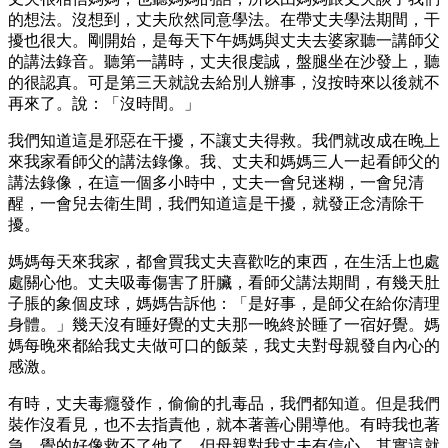
的想法。沒想到，丈夫欣然同意學法。在帶丈夫學法期間，干
擾也很大。剛開始，是每天下午媽媽與丈夫去婆家聽一講師父
的講法錄音。聽第一講時，丈夫很虔誠，盤腿坐在沙發上，聽
的很認真。可是第三天就說去給別人辦事，沒按時來以後就不
再來了。說：「沒時間。」
我們知道這是邪惡在干擾，不讓丈夫得救。我們就改成在晚上
來我家看師父的講法錄像。我、丈夫和媽媽三人一起看師父的
講法錄像，在這一個多小時中，丈夫一會兒迷糊，一會兒清
醒，一會兒去衛生間，我們知道這是干擾，就發正念清除干
擾。
媽媽每天來我家，都會買我丈夫喜歡吃的東西，在生活上也處
處關心他。丈夫吸毒傷害了肝臟，看師父講法期間，有幾天肚
子脹的象個皮球，媽媽告訴他：「是好事，是師父在給你清理
身體。」幾天沒有睡好覺的丈夫那一晚終於睡了一宿好覺。媽
媽每晚來都給我丈夫做可口的飯菜，我丈夫對母親發自內心的
感激。
有時，丈夫毒癮發作，偷偷的扎毒品，我們都知道。但是我們
裝作沒看見，也不去指責他，就本著善心開導他。有時我也著
急，覺的好像救不了他了，但母親對我丈夫有信心。其實這就