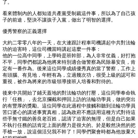
了。
看來體制內的人都知道共產黨受制裁這件事，所以為了自己孩
子的前途，堅決不讓孩子入黨，做出了明智的選擇。
優秀警察的正義選擇
大約二零零八年的一天，在大連跟計程車司機講起中共對法輪
功的迫害時，這位司機當時講起這麼一件事：
他的一位高中同學，上學時是班幹部，為人非常仗義，好打抱
不平，同學們都認為他將來特別適合做警察為民除暴安良，肯
定有一番作為。後來這位同學成績優秀真的當了警察，工作上
有頭腦、有見地，年輕有為，立過幾次功，很受上級的認可和
重視，被作為將來的市級領導接班人培養和對待的。
後來中共開始了鋪天蓋地的對法輪功的打壓，這位同學奉命執
行「任務」，去北京攔截和押回上訪的法輪功學員，做的突出
的有豐厚的獎勵。這位同學在此過程中接觸和聽到法輪功學員
苦口婆心的講述事實真相，認為政府不應該用這種方式對待這
些手無寸鐵的善良老百姓，認清了迫害的無理，但是自己如果
不執行任務的話肯定上面的壓力是很大的。於是毅然決然的把
手槍一放，說這個活兒我不幹了！同學們聚會時都為他放棄大