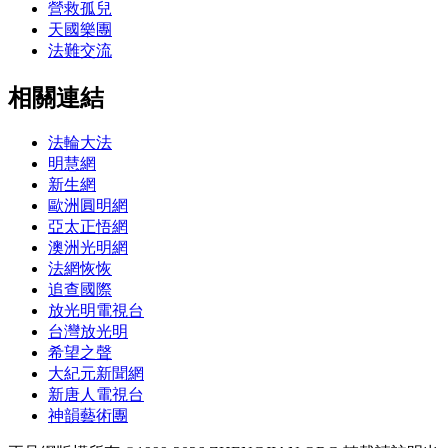
營救孤兒
天國樂團
法難交流
相關連結
法輪大法
明慧網
新生網
歐洲圓明網
亞太正悟網
澳洲光明網
法網恢恢
追查國際
放光明電視台
台灣放光明
希望之聲
大紀元新聞網
新唐人電視台
神韻藝術團