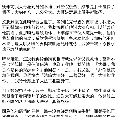
幾年前我大哥感到身體不適，到醫院檢查。結果是肚子裡長了
個瘤，大約有八、九公分大。大哥決定馬上做手術取瘤。
沒想到就在此時母親去世了。等到忙完母親的喪事後，我陪大
哥到醫院去做術前複查。我趁機再給他講大法真相。以前曾給
他講過，但那時他還沒退休，正準備在單位入黨提干呢。他怕
我影響他的前途，反對我學法修煉，每次給他講真相時他不但
不聽，還大吵大嚷的要與我斷絕兄妹關係，並警告我：今後永
遠不許登他家的門。
時間飛逝。這次我再給他講真相時就先求師父救救他，當然不
是出於親情，是信師信法，也為了救他。我問他：「大哥，我
是不是你的親妹妹？」他回答：「是。」我又說：「那你應該
相信我啊。你趕快念『法輪大法好，真善忍好』吧，大法能救
你。」我給他戴上了大法真相護身符。
到了醫院拍片子，片子上顯示瘤子比上次小多了，醫生還讓我
親眼看了看兩張片子的對比。這對大哥觸動蠻大的，他開始主
動不斷的念「法輪大法好，真善忍好」。
因為他的病情的好轉，醫生沒有確定何時做手術，而是要他再
次去檢查。這次檢查結果更讓醫生驚訝了——他肚子裡的瘤子