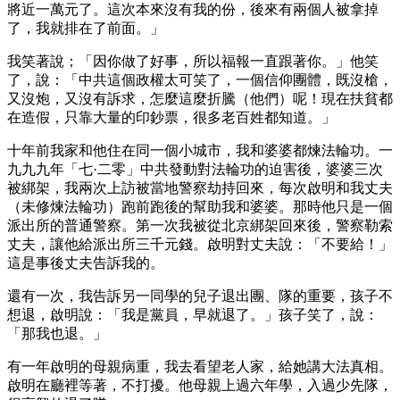
將近一萬元了。這次本來沒有我的份，後來有兩個人被拿掉
了，我就排在了前面。」
我笑著說；「因你做了好事，所以福報一直跟著你。」他笑
了，說：「中共這個政權太可笑了，一個信仰團體，既沒槍，
又沒炮，又沒有訴求，怎麼這麼折騰（他們）呢！現在扶貧都
在造假，只靠大量的印鈔票，很多老百姓都知道。」
十年前我家和他住在同一個小城市，我和婆婆都煉法輪功。一
九九九年「七·二零」中共發動對法輪功的迫害後，婆婆三次
被綁架，我兩次上訪被當地警察劫持回來，每次啟明和我丈夫
（未修煉法輪功）跑前跑後的幫助我和婆婆。那時他只是一個
派出所的普通警察。第一次我被從北京綁架回來後，警察勒索
丈夫，讓他給派出所三千元錢。啟明對丈夫說：「不要給！」
這是事後丈夫告訴我的。
還有一次，我告訴另一同學的兒子退出團、隊的重要，孩子不
想退，啟明說：「我是黨員，早就退了。」孩子笑了，說：
「那我也退。」
有一年啟明的母親病重，我去看望老人家，給她講大法真相。
啟明在廳裡等著，不打擾。他母親上過六年學，入過少先隊，