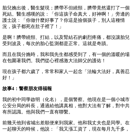
胎兒娩出後，醫生髮現；臍帶不但繞頸，臍帶竟然還打了一個
死結。醫生感嘆的說：「你這孩子命真大，好神啊！」旁邊的
護士說：「你做什麼好事了？你這是撿個孩子，別人這種情
況，孩子都死在肚子裡了！」
是啊！臍帶繞頸、打結，以及腎結石的劇烈疼痛，都沒讓胎兒
受到波及，每次的胎心監測都是正常。這就是奇蹟。
而且在我分娩時，我和我先生都感受到了，有一個的溫暖的場
在包圍著我們。我們從心裡感激大法師父的護佑！
現在孩子都六歲了，常常和家人一起念「法輪大法好，真善忍
好！」
故事4：警察朋友得福報
我的初中同學啟明（化名），是個警察。他現在是一個小城市
公安分局的科長，通過給他講真相，他對大法有了解，對中共
有所認識。他與我們一直有聯繫。
前幾天他到省城出差順便來到我家。他和我丈夫也是同學。在
一起聊天的時候，他說：「我又漲工資了，現在每月九千多，