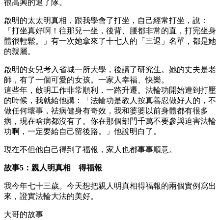
很高興的退了隊。
啟明的太太明真相，跟我學會了打坐，自己經常打坐，說：
「打坐真好啊！往那兒一坐，後背、腰都非常的直，打完坐身
體很輕鬆。」有一次她拿來了十七人的「三退」名單，都是她
的親屬。
啟明的女兒考入省城一所大學，後讀了研究生。她的丈夫是老
師，有了一個可愛的女孩。一家人幸福、快樂。
這些年，啟明工作非常順利，一路升遷。法輪功開始遭到打壓
的時候，我就給他講：「法輪功是教人按真善忍做好人的，不
做任何壞事，祛病健身有奇效，我和婆婆以前身體都有很多
病，現在啥病都沒有了。你在那個部門千萬不要參與迫害法輪
功啊，一定要給自己留後路。」他說明白了。
現在不但他自己得到了福報，家人也都事事順意。
故事5：親人明真相 得福報
我今年七十三歲。今天想把親人明真相得福報的兩個實例寫出
來，證實法輪大法的美好。
大哥的故事