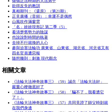
做個正法時期的大法弟子
欲得反失的教訓
真相期刊：《還原》（第21期）
正見廣播（音頻）：幸運不是偶然
山風吹作滿窗雲
「名」娃娃現形記 第二季（5）
看清楚舊勢力的陰謀
也說說對時間的執著
去掉不行就換的人心
參與迫害法輪功 廣東省、山東省、湖北省、河北省又有
四名官員遭惡報
隨想幾則：刺激 現代觀念
相關文章
《法輪大法神奇故事三》（59）誠念「法輪大法好」
嚴重心梗徹底好了
《法輪大法神奇故事三》（58）「騙不了，我看透它
了！」
《法輪大法神奇故事三》（57）共同見證了師父時刻就
在我們身邊