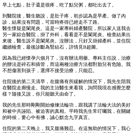
早上七點，肚子還是很疼，吃了點兒粥，都吐出去了。
到醫院後，醫生聽說，是肚子疼，初步認為是早產。做了內
診，結果沒有問題，可當時疼得已經走不了路。
醫生懷疑是闌尾炎。這是一家專科婦產醫院，所以家人送我去
另一家綜合醫院，掛了外科，看看是不是闌尾炎。檢查結果出
來後，醫生說不是闌尾炎。沒辦法，只好又掛婦產科，並住院
繼續檢查，最後診斷為腎結石，詳情見B超圖。
因為我已經懷孕六個月了，沒有辦法用藥。專科主任說，治療
的辦法是碎石和插管，而這兩種治療方法都對胎兒有危險。我
不想傷害到孩子，選擇不接受治療，只能忍。
住院後的第二天清早，在腹痛有所緩解的情況下，我先生陪我
在醫院走廊慢走。我的主治醫生來看我，詢問我現在感覺怎麼
樣？隨後又說，你只能聽天由命了。
我的先生那時剛剛開始修煉法輪功，跟我講了法輪大法的美好
和被中共誣陷、被迫害的真相。平時我先生常叮囑我，在關鍵
的時候，要心中有佛，誠心默念九字真言。
住院的第二天晚上，我又腹痛難忍。在這無助的情況下，我心