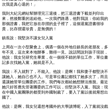
次我是真心退的！」
我到大紀元網站幫辦理完三退後，把三退證書下載並列印出
來，然後鄭重的送給他。一次我們路遇，他對我說：你給我的
那個證書，我把它放在存摺的盒子裡了，這個退黨證書很珍
貴，比存摺還珍貴，是無價的！
鎮長說：我堅決不讓女兒入黨
上周在一次小型聚會上，偶遇一個在外地任鎮長的老朋友，多
年不見，這次來本地辦事，難得一見。說話間說到孩子現狀，
他說：我女兒研究生畢業，在一個很不錯的單位工作，單位書
記多次找她入黨，她就是不入。
我說：不入就對了，不能入。他說：是啊！我和妻子都堅決不
讓她入，她自己也不入。可是單位書記都找了她多次了，而且
還讓她管單位團委的工作。我們每次都給她想辦法推脫。最近
她只好答應先管著團委的工作可以，但堅決不入黨。我說：現
在中國入黨團隊的都受到外國制裁了，要入了黨以後就甭想出
國了。
他說：是啊，我女兒還想考國外的大學讀博呢，入了黨就沒戲