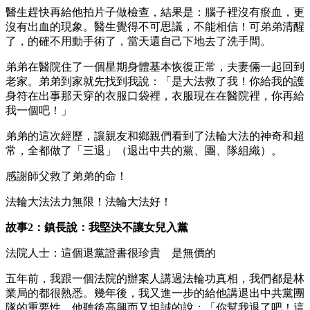
醫生趕快再給他拍片子做檢查，結果是：腦子裡沒有瘀血，更
沒有出血的現象。醫生覺得不可思議，不能相信！可弟弟清醒
了，的確不用動手術了，當天還自己下地去了洗手間。
弟弟在醫院住了一個星期身體基本恢復正常，夫妻倆一起回到
老家。弟弟到家就先找到我說：「是大法救了我！你給我的護
身符在出事那天穿的衣服口袋裡，衣服現在在醫院裡，你再給
我一個吧！」
弟弟的這次經歷，讓親友和鄉親們看到了法輪大法的神奇和超
常，全都做了「三退」（退出中共的黨、團、隊組織）。
感謝師父救了弟弟的命！
法輪大法法力無限！法輪大法好！
故事2：鎮長說：我堅決不讓女兒入黨
法院人士：這個退黨證書很珍貴 是無價的
五年前，我跟一個法院的辦案人講過法輪功真相，我們都是林
業局的都很熟悉。幾年後，我又進一步的給他講退出中共黨團
隊的重要性。他聽後高興而又坦誠的說：「你幫我退了吧！這