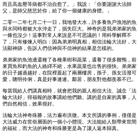
而且高血壓等病都不治自愈了。」我說：「你要謝謝大法師
父，是師父慈悲於你，給了你一個健康的身體。」
二零一二年七月二十一日，我地發大水，許多養魚戶漁池的魚
與水同時都被大水沖走了，損失巨大。神奇的是我弟弟家的魚
一條也沒少！這事對常人來說是不可思議的！用科學解釋不
了，只有修煉人明白：因為弟弟明真相，相信法輪大法好，大
法顯神跡，告訴人們信神與不信神的結果是怎樣的。
弟弟家的魚池邊還種了各種果樹和蔬菜，還養了很多雞鴨，前
來買魚和釣魚的人絡繹不絕，水果蔬菜也出售的很快。弟弟家
的日子越過越好，在院裡蓋起了兩層樓房，孫子、孫女活潑可
愛，聰明伶俐，真是好事連連。鄰居，朋友對他都羨慕不已。
每當我給人們講真相時，就會把我的親人相信大法、誠念「法
輪大法好」得福報的故事講給他們聽。講的是自家的真事，人
們自然相信，效果很好。
法輪大法神奇殊勝，法力遍布洪微。本文所講的事例，僅僅是
大法威力在世俗層面的一個小小體現。大法能給人類帶來世間
的福祉，而大法的神奇和殊勝更是為了讓人返本歸真。