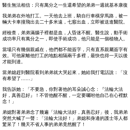
醫生無法相信：只有萬分之一生還希望的弟弟一週就基本康復
我弟弟在外地打工。一天他去上班，騎自行車橫穿馬路，被一
輛大卡車撞飛出去二十多米遠，七竅出血，立即被送進醫院。
經檢查，弟弟滿腦子裡都是血，人昏迷不醒。醫生說，動手術
成功率只有萬分之一，即使手術成功，他只能是一個植物人。
當場只有幾個親戚在，他們都不能簽字，只有直系親屬簽字有
效。可他家離他打工的地點相隔兩千多裡，最快也得一天以後
才能到達。
當弟媳趕到醫院看到弟弟就大哭起來，她給我打電話說：「沒
有希望了……」
我告訴她：「不要急，你對著他的耳朵誠心念：『法輪大法
好，真善忍好』！不管他醒不醒，一定要囑咐他自己在心裡默
念！」
弟媳對著弟弟念了幾遍「法輪大法好，真善忍好」後，我弟弟
突然大喊了一聲：「法輪大法好！」弟媳和身邊的護士等人都
驚呆了！幾天不省人事的弟弟竟然醒了！