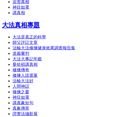
迫害真相
神目如電
講真相
大法真相專題
大法是真正的科學
師父評註文章
法輪大法修煉健身效果調查報告集
道義審判
大法大事記年鑑
曼哈頓講真相
修煉傳奇
修煉人談退黨
法輪大法好
人間神話
修煉之窗
神目如電
講真象短句
真象傳單
證實法攝影展