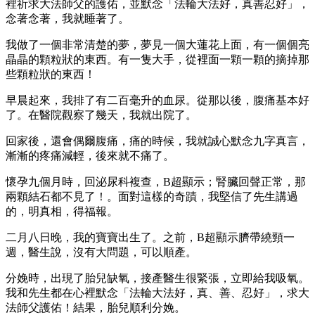
裡祈求大法師父的護佑，並默念「法輪大法好，真善忍好」，
念著念著，我就睡著了。
我做了一個非常清楚的夢，夢見一個大蓮花上面，有一個個亮
晶晶的顆粒狀的東西。有一隻大手，從裡面一顆一顆的摘掉那
些顆粒狀的東西！
早晨起來，我排了有二百毫升的血尿。從那以後，腹痛基本好
了。在醫院觀察了幾天，我就出院了。
回家後，還會偶爾腹痛，痛的時候，我就誠心默念九字真言，
漸漸的疼痛減輕，後來就不痛了。
懷孕九個月時，回泌尿科複查，B超顯示；腎臟回聲正常，那
兩顆結石都不見了！。面對這樣的奇蹟，我堅信了先生講過
的，明真相，得福報。
二月八日晚，我的寶寶出生了。之前，B超顯示臍帶繞頸一
週，醫生說，沒有大問題，可以順產。
分娩時，出現了胎兒缺氧，接產醫生很緊張，立即給我吸氧。
我和先生都在心裡默念「法輪大法好，真、善、忍好」，求大
法師父護佑！結果，胎兒順利分娩。