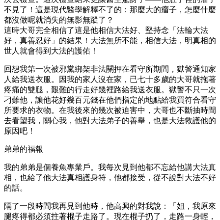
不見了！這是現代醫學解釋不了的：那麼大的瘤子，怎麼什麼
都沒做呢就消失的無影無蹤了？
這時大哥完全相信了這是他相信大法好、堅持念「法輪大法
好，真善忍好」的結果！大法無所不能，相信大法，明真相的
世人就會得到大法的護佑！
回想我第一次被邪黨綁架非法關押在看守所期間，獄警通知家
人給我送衣服。因我的家人沒在家，已七十多歲的大哥就拖著
疼痛的雙腿，艱難的行走好幾裡路給我送衣服。獄警不只一次
刁難他，讓他花好幾百元錢在他們指定的地點給我買符合看守
所要求的衣物。在我後來的幾次被迫害中，大哥也不斷抽時間
去看望我，關心我，他對大法弟子的善舉，也是大法救護他的
原因吧！
弟弟的福報
我的弟弟是個養魚專業戶。我每次見到他都不忘給他講大法真
相，也給了他大法真相護身符，他都接受，從不說對大法不好
的話。
隔了一段時間我再見到他時，他高興的對我說：「姐，我原來
腿疼得都必須拄著棍子走路了。現在棍子扔了，走路一身輕，