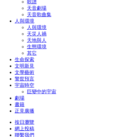
歌譜
天音劇場
天音歌曲集
人與環境
人與環境
天災人禍
天地與人
生態環境
其它
生命探索
文明新見
文學藝術
警世預言
宇宙時空
巨變中的宇宙
劇場
書籍
正見廣播
按日瀏覽
網上投稿
聯繫我們