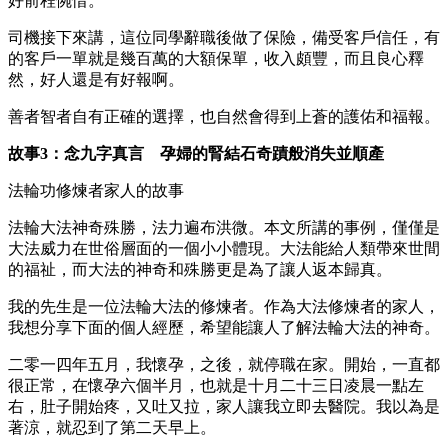
好前程惋惜。
司機接下來講，這位同學辭職後做了保險，備受客戶信任，有
的客戶一單就是幾百萬的大額保單，收入頗豐，而且良心釋
然，好人還是有好報啊。
善者智者自有正確的選擇，也自然會得到上蒼的護佑和福報。
故事3：念九字真言 孕婦的腎結石奇蹟般消失並順產
法輪功修煉者家人的故事
法輪大法神奇殊勝，法力遍布洪微。本文所講的事例，僅僅是
大法威力在世俗層面的一個小小體現。大法能給人類帶來世間
的福祉，而大法的神奇和殊勝更是為了讓人返本歸真。
我的先生是一位法輪大法的修煉者。作為大法修煉者的家人，
我想分享下面的個人經歷，希望能讓人了解法輪大法的神奇。
二零一四年五月，我懷孕，之後，就停職在家。開始，一直都
很正常，在懷孕六個半月，也就是十月二十三日凌晨一點左
右，肚子開始疼，又吐又拉，家人讓我立即去醫院。我以為是
著涼，就忍到了第二天早上。