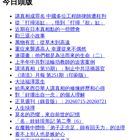
今日頭版
講真相成罪名 中國多位工程師律師遭枉判
從「打掃浴缸」，悟到「打掃『欲』缸」
近期在日本真相點的一些體會
勸三退小故事
萬物有言：從草木到高遠
重症來襲遇高人 幸運從來不偶然
連環畫：他們都是為法而來的生命（二）
上半年中共對法輪功教師的迫害案例
講清真相（第35期）：制止中共活摘器官
《清流》月報 第251期（印刷版）
大法福澤眾生
給馬來西亞華人講真相的修煉經歷和心得
對「好壞出自一念」的個人理解
正見週刊（錄音版）：20260715-20260721
人生抉擇
莫名的恐懼，來自前世的記憶
「名」娃娃現形記 第二季（6）
在魔難中體悟「弟子正念足，師有回天力」的法理
看不上別人也是嫉妒心