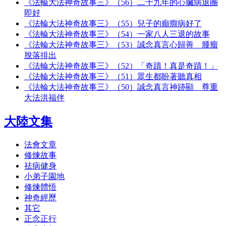
《法輪大法神奇故事三》（56）二十九年的心臟病退團
即好
《法輪大法神奇故事三》（55）兒子的癲癇病好了
《法輪大法神奇故事三》（54）一家八人三退的故事
《法輪大法神奇故事三》（53）誠念真言心歸善 腫瘤
脫落排出
《法輪大法神奇故事三》（52）「奇蹟！真是奇蹟！」
《法輪大法神奇故事三》（51）眾生都盼著聽真相
《法輪大法神奇故事三》（50）誠念真言神跡顯 尊重
大法洪福伴
大陸文集
法會文章
修煉故事
祛病健身
小弟子園地
修煉體悟
神奇經歷
其它
正念正行