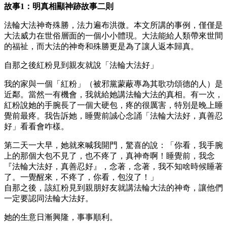
故事1：明真相顯神跡故事二則
法輪大法神奇殊勝，法力遍布洪微。本文所講的事例，僅僅是
大法威力在世俗層面的一個小小體現。大法能給人類帶來世間
的福祉，而大法的神奇和殊勝更是為了讓人返本歸真。
自那之後紅粉見到親友就說「法輪大法好」
我的家與一個「紅粉」（被邪黨蒙蔽專為其歌功頌德的人）是
近鄰。當然一有機會，我就給她講法輪大法的真相。有一次，
紅粉說她的手腕長了一個大硬包，疼的很厲害，特別是晚上睡
覺前最疼。我告訴她，睡覺前誠心念誦「法輪大法好，真善忍
好」看看會咋樣。
第二天一大早，她就來喊我開門，驚喜的說：「你看，我手腕
上的那個大包不見了，也不疼了，真神奇啊！睡覺前，我念
『法輪大法好，真善忍好』，念著，念著，我不知啥時候睡著
了。一覺醒來，不疼了，你看，包沒了！」
自那之後，該紅粉見到親朋好友就講法輪大法的神奇，讓他們
一定要認同法輪大法好。
她的生意日漸興隆，事事順利。