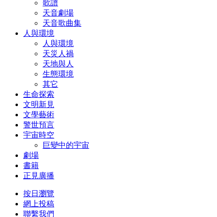
歌譜
天音劇場
天音歌曲集
人與環境
人與環境
天災人禍
天地與人
生態環境
其它
生命探索
文明新見
文學藝術
警世預言
宇宙時空
巨變中的宇宙
劇場
書籍
正見廣播
按日瀏覽
網上投稿
聯繫我們