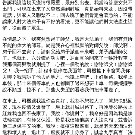
告訴我說這幾天疫情很嚴重，最好別出去。我當時答應女兒不
出門，可現在出來了又突然遇到封城，真是始料未及，因沒帶
電話，與家人又聯繫不上，回去晚了他們肯定會著急的，不能
讓家人對大法弟子有不好的看法，更不能讓他們對大法產生誤
解，從而毀了眾生。
在情急之下，我突然想起了師父，我是大法弟子，我們有無所
不能的偉大的師尊。於是我在心裡默默的對師父說：師父啊，
弟子回不去家了，請師父給弟子派個車來吧，弟子謝謝師父
了。也就五、六分鐘的功夫吧，迎面真的開來了一輛計程車，
我那個高興勁就別提了，心裡一個勁的說：謝謝師父！謝謝師
父！ 我一招手，計程車就停在我面前，司機搖下車窗問我你
去哪？我告訴了他去的地方。他說上車吧，正好順路。我坐上
車後，那十來個等車的人也都圍了過來想要上車，司機擺擺手
說不順道，拉不了。那些人失望的看著我們把車開走了。
在車上，司機跟我說你命真好，我都不想拉人了，就想快點回
家，現在疫情又爆發了，馬上就封城封路了，再晚等公路拉上
紅線我也回不去家了。我說：你說對了，我命好是因為我是煉
法輪功的，有師父保護。於是我便給他講了大法真相，並告訴
他三退保平安的事。我說：瘟疫這麼嚴重，就是老天來淘汰邪
黨和壞人的，退出了，瘟疫就不上你身了，誠念九字真言「法