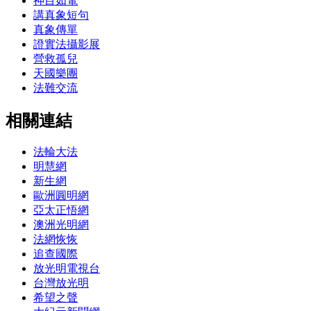
神目如電
講真象短句
真象傳單
證實法攝影展
營救孤兒
天國樂團
法難交流
相關連結
法輪大法
明慧網
新生網
歐洲圓明網
亞太正悟網
澳洲光明網
法網恢恢
追查國際
放光明電視台
台灣放光明
希望之聲