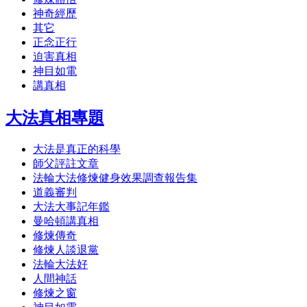
神奇經歷
其它
正念正行
迫害真相
神目如電
講真相
大法真相專題
大法是真正的科學
師父評註文章
法輪大法修煉健身效果調查報告集
道義審判
大法大事記年鑑
曼哈頓講真相
修煉傳奇
修煉人談退黨
法輪大法好
人間神話
修煉之窗