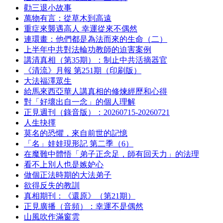
勸三退小故事
萬物有言：從草木到高遠
重症來襲遇高人 幸運從來不偶然
連環畫：他們都是為法而來的生命（二）
上半年中共對法輪功教師的迫害案例
講清真相（第35期）：制止中共活摘器官
《清流》月報 第251期（印刷版）
大法福澤眾生
給馬來西亞華人講真相的修煉經歷和心得
對「好壞出自一念」的個人理解
正見週刊（錄音版）：20260715-20260721
人生抉擇
莫名的恐懼，來自前世的記憶
「名」娃娃現形記 第二季（6）
在魔難中體悟「弟子正念足，師有回天力」的法理
看不上別人也是嫉妒心
做個正法時期的大法弟子
欲得反失的教訓
真相期刊：《還原》（第21期）
正見廣播（音頻）：幸運不是偶然
山風吹作滿窗雲