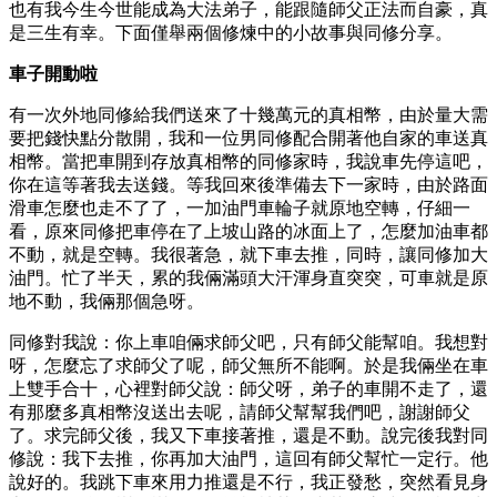
也有我今生今世能成為大法弟子，能跟隨師父正法而自豪，真
是三生有幸。下面僅舉兩個修煉中的小故事與同修分享。
車子開動啦
有一次外地同修給我們送來了十幾萬元的真相幣，由於量大需
要把錢快點分散開，我和一位男同修配合開著他自家的車送真
相幣。當把車開到存放真相幣的同修家時，我說車先停這吧，
你在這等著我去送錢。等我回來後準備去下一家時，由於路面
滑車怎麼也走不了了，一加油門車輪子就原地空轉，仔細一
看，原來同修把車停在了上坡山路的冰面上了，怎麼加油車都
不動，就是空轉。我很著急，就下車去推，同時，讓同修加大
油門。忙了半天，累的我倆滿頭大汗渾身直突突，可車就是原
地不動，我倆那個急呀。
同修對我說：你上車咱倆求師父吧，只有師父能幫咱。我想對
呀，怎麼忘了求師父了呢，師父無所不能啊。於是我倆坐在車
上雙手合十，心裡對師父說：師父呀，弟子的車開不走了，還
有那麼多真相幣沒送出去呢，請師父幫幫我們吧，謝謝師父
了。求完師父後，我又下車接著推，還是不動。說完後我對同
修說：我下去推，你再加大油門，這回有師父幫忙一定行。他
說好的。我跳下車來用力推還是不行，我正發愁，突然看見身