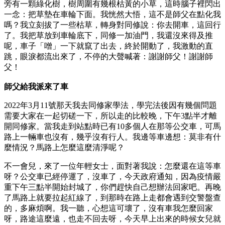
旁有一顆綠化樹，樹周圍有幾根枯黃的小草，這時腦子裡閃出
一念：把草墊在車輪下面。我恍然大悟，這不是師父在點化我
嗎？我立刻拔了一些枯草，轉身對同修說：你去開車，這回行
了。我把草放到車輪底下，同修一加油門，我還沒來得及推
呢，車子「噌」一下就竄了出去，終於開動了，我激動的直
跳，眼淚都流出來了，不停的大聲喊著：謝謝師父！謝謝師
父！
師父給我派來了車
2022年3月11號那天我去同修家學法，學完法後因有幾個問題
需要大家在一起切磋一下，所以走的比較晚，下午3點半才離
開同修家。當我走到站點時已有10多個人在那等公交車，可馬
路上一輛車也沒有，幾乎沒有行人。我邊等車邊想：莫非有什
麼情況？馬路上怎麼這麼清淨呢？
不一會兒，來了一位年輕女士，面對著我說：怎麼還在這等車
呀？公交車已經停運了，沒車了，今天政府通知，因為疫情嚴
重下午三點半開始封城了，你們趕快自己想辦法回家吧。再晚
了馬路上就要拉起紅線了，到那時在路上走都會遇到交警盤查
的，多麻煩啊。我一聽，心想這可壞了，沒有車我怎麼回家
呀，路途這麼遠，也走不回去呀，今天早上出來的時候女兒就