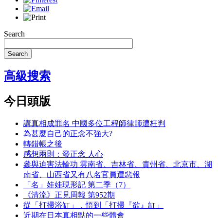
Search
Search
高級搜索
今日頭版
講真相成罪名 中國多位工程師律師遭枉判
為甚麼自己的正念不強大?
轉錯帳之後
感想兩則：發正念 人心
參與迫害法輪功 雲南省、吉林省、貴州省、北京市、湖
南省、山西省又有八名官員遭惡報
「名」娃娃現形記 第二季（7）
《清流》正見周報 第952期
從「打掃浴缸」，悟到「打掃『欲』缸」
近期在日本真相點的一些體會