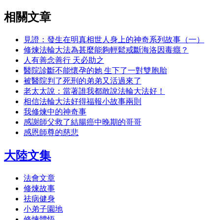
相關文章
見證：發生在明真相世人身上的神奇系列故事（一）
修煉法輪大法為甚麼能夠輕鬆戒斷海洛因毒癮？
人有善念善行 天必助之
醫院診斷不能懷孕的她 生下了一對雙胞胎
被醫院判了死刑的弟弟又活過來了
老太太說：當著誰我都敢說法輪大法好！
相信法輪大法好得福報小故事兩則
我修煉中的神奇事
感謝師父救了結腸癌中晚期的哥哥
感恩師尊的慈悲
大陸文集
法會文章
修煉故事
祛病健身
小弟子園地
修煉體悟