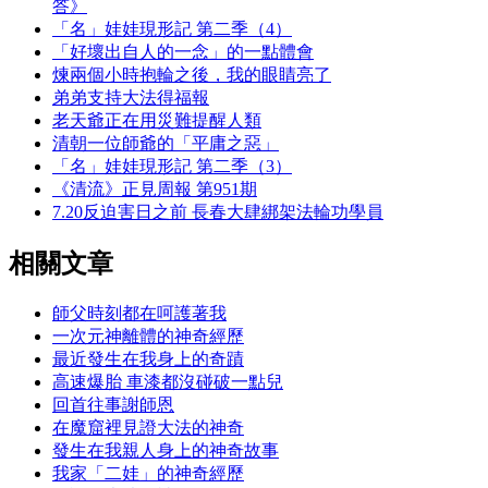
答》
「名」娃娃現形記 第二季（4）
「好壞出自人的一念」的一點體會
煉兩個小時抱輪之後，我的眼睛亮了
弟弟支持大法得福報
老天爺正在用災難提醒人類
清朝一位師爺的「平庸之惡」
「名」娃娃現形記 第二季（3）
《清流》正見周報 第951期
7.20反迫害日之前 長春大肆綁架法輪功學員
相關文章
師父時刻都在呵護著我
一次元神離體的神奇經歷
最近發生在我身上的奇蹟
高速爆胎 車漆都沒碰破一點兒
回首往事謝師恩
在魔窟裡見證大法的神奇
發生在我親人身上的神奇故事
我家「二娃」的神奇經歷