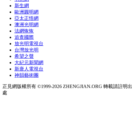
新生網
歐洲圓明網
亞太正悟網
澳洲光明網
法網恢恢
追查國際
放光明電視台
台灣放光明
希望之聲
大紀元新聞網
新唐人電視台
神韻藝術團
正見網版權所有 ©1999-2026 ZHENGJIAN.ORG 轉載請註明出
處