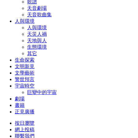
歌譜
天音劇場
天音歌曲集
人與環境
人與環境
天災人禍
天地與人
生態環境
其它
生命探索
文明新見
文學藝術
警世預言
宇宙時空
巨變中的宇宙
劇場
書籍
正見廣播
按日瀏覽
網上投稿
聯繫我們