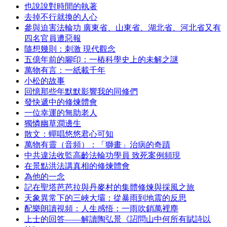
也說說對時間的執著
去掉不行就換的人心
參與迫害法輪功 廣東省、山東省、湖北省、河北省又有
四名官員遭惡報
隨想幾則：刺激 現代觀念
五億年前的腳印：一樁科學史上的未解之謎
萬物有言：一紙載千年
小松的故事
回憶那些年默默影響我的同修們
發快遞中的修煉體會
一位幸運的無助老人
獨憐幽草澗邊生
散文：蟬唱悠悠君心可知
萬物有靈（音頻）：「獅畫」治病的奇蹟
中共違法收監高齡法輪功學員 致死案例頻現
在景點洪法講真相的修煉體會
為他的一念
記在聖塔芭芭拉與丹麥村的集體修煉與採風之旅
天象異常下的三峽大壩：從暴雨到地震的反思
配樂朗讀視頻：人生感悟：一雨吹銷萬裡塵
上士的回答——解讀陶弘景《詔問山中何所有賦詩以