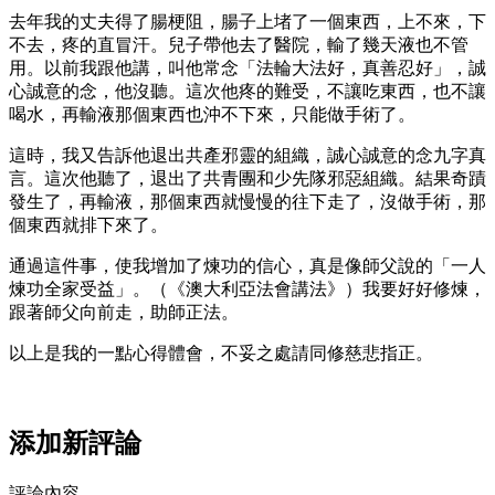
去年我的丈夫得了腸梗阻，腸子上堵了一個東西，上不來，下
不去，疼的直冒汗。兒子帶他去了醫院，輸了幾天液也不管
用。以前我跟他講，叫他常念「法輪大法好，真善忍好」，誠
心誠意的念，他沒聽。這次他疼的難受，不讓吃東西，也不讓
喝水，再輸液那個東西也沖不下來，只能做手術了。
這時，我又告訴他退出共產邪靈的組織，誠心誠意的念九字真
言。這次他聽了，退出了共青團和少先隊邪惡組織。結果奇蹟
發生了，再輸液，那個東西就慢慢的往下走了，沒做手術，那
個東西就排下來了。
通過這件事，使我增加了煉功的信心，真是像師父說的「一人
煉功全家受益」。（《澳大利亞法會講法》）我要好好修煉，
跟著師父向前走，助師正法。
以上是我的一點心得體會，不妥之處請同修慈悲指正。
添加新評論
評論內容