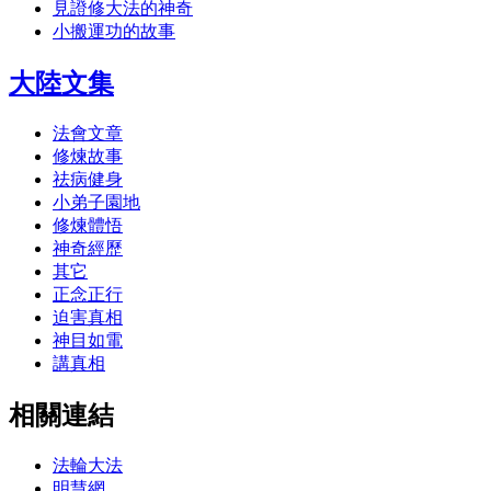
見證修大法的神奇
小搬運功的故事
大陸文集
法會文章
修煉故事
祛病健身
小弟子園地
修煉體悟
神奇經歷
其它
正念正行
迫害真相
神目如電
講真相
相關連結
法輪大法
明慧網