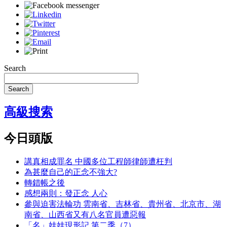
Search
Search
高級搜索
今日頭版
講真相成罪名 中國多位工程師律師遭枉判
為甚麼自己的正念不強大?
轉錯帳之後
感想兩則：發正念 人心
參與迫害法輪功 雲南省、吉林省、貴州省、北京市、湖
南省、山西省又有八名官員遭惡報
「名」娃娃現形記 第二季（7）