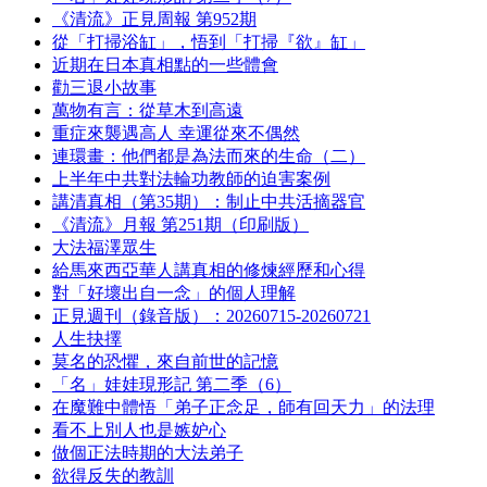
《清流》正見周報 第952期
從「打掃浴缸」，悟到「打掃『欲』缸」
近期在日本真相點的一些體會
勸三退小故事
萬物有言：從草木到高遠
重症來襲遇高人 幸運從來不偶然
連環畫：他們都是為法而來的生命（二）
上半年中共對法輪功教師的迫害案例
講清真相（第35期）：制止中共活摘器官
《清流》月報 第251期（印刷版）
大法福澤眾生
給馬來西亞華人講真相的修煉經歷和心得
對「好壞出自一念」的個人理解
正見週刊（錄音版）：20260715-20260721
人生抉擇
莫名的恐懼，來自前世的記憶
「名」娃娃現形記 第二季（6）
在魔難中體悟「弟子正念足，師有回天力」的法理
看不上別人也是嫉妒心
做個正法時期的大法弟子
欲得反失的教訓