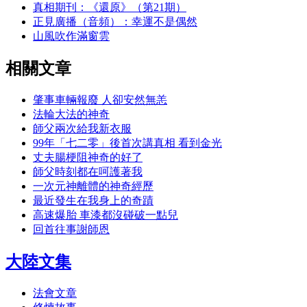
真相期刊：《還原》（第21期）
正見廣播（音頻）：幸運不是偶然
山風吹作滿窗雲
相關文章
肇事車輛報廢 人卻安然無恙
法輪大法的神奇
師父兩次給我新衣服
99年「七二零」後首次講真相 看到金光
丈夫腸梗阻神奇的好了
師父時刻都在呵護著我
一次元神離體的神奇經歷
最近發生在我身上的奇蹟
高速爆胎 車漆都沒碰破一點兒
回首往事謝師恩
大陸文集
法會文章