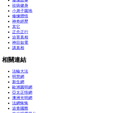
修煉故事
祛病健身
小弟子園地
修煉體悟
神奇經歷
其它
正念正行
迫害真相
神目如電
講真相
相關連結
法輪大法
明慧網
新生網
歐洲圓明網
亞太正悟網
澳洲光明網
法網恢恢
追查國際