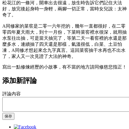
松花江的一條河，開車出去很遠，放生時告訴它們記住大法
好，放完後起身時一身輕，兩腳一切正常，當時女兒說：太神
奇了。
A同修家的菜窖是二零一六年挖的，幾年一直都很好，在二零
零四年夏天雨大，到十一月份，下菜時菜窖裡水很深，就用抽
水泵往出抽，可是當天抽完了，等第二天一看窖裡的水還是那
麼多水，連續抽了四天還是那樣，氣溫很低，白菜、土豆怕
凍，A同修才想起來念九字真言。這回菜窖抽干水再也不出水
了，家人又一次見證了大法的神奇。
寫出一點修煉經歷的小故事，有不當的地方請同修慈悲指正！
添加新評論
評論內容
保存