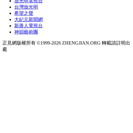
放光明電視台
台灣放光明
希望之聲
大紀元新聞網
新唐人電視台
神韻藝術團
正見網版權所有 ©1999-2026 ZHENGJIAN.ORG 轉載請註明出
處