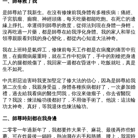
一、師尊救了我
是師尊給了我新生。在沒有修煉前我身體有多種疾病：痛經、
子宮肌瘤、癲癇、神經頭痛，每天吃藥都能吃飽。在死亡的邊
緣上掙扎。幸運得到師尊的救度，從得法到現在身體一身輕，
沒再吃過一片藥，都是師尊在給我淨化身體。我的家人和單位
領導親眼看到我的身心變化，都從內心知道大法神奇。
我在上班時是氣焊工，修煉前每天工作都是在病魔的痛苦中煎
熬，在癲癇病嚴重時，就在工作中犯病了，手中的割槍把身邊
工人的腿都燒傷了，我回家一週都在昏迷中，吃飯就吐，真是
生不如死。
中共邪惡迫害時我更加堅定了修大法的信心，因為是師尊給我
第二次生命，我親身受益，身體各種疾病都好了，一次參加婚
禮，過去給我看病的醫生問我，你沒來做瘤子，你去省醫院
了？我說：煉法輪功後都好了，不用做手術了。他說：這法輪
功太神奇、真好，等我退休也煉法輪功。
二、師尊時刻都在我身邊
二零零一年過新年了，我都要炸大果子、麻花、最後再炸些鮮
蘑。可在炸最後一鍋時，熱油濺在右手和胳膊、腰上，我當時