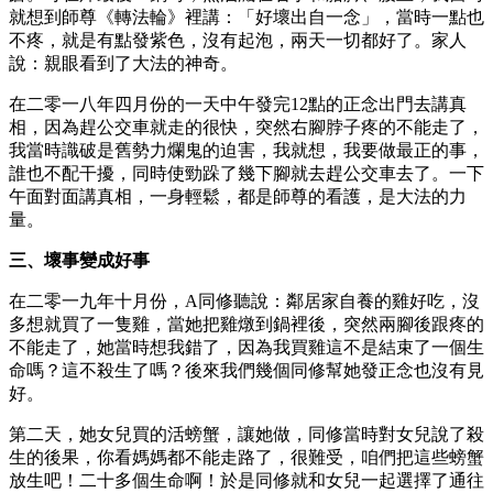
就想到師尊《轉法輪》裡講：「好壞出自一念」，當時一點也
不疼，就是有點發紫色，沒有起泡，兩天一切都好了。家人
說：親眼看到了大法的神奇。
在二零一八年四月份的一天中午發完12點的正念出門去講真
相，因為趕公交車就走的很快，突然右腳脖子疼的不能走了，
我當時識破是舊勢力爛鬼的迫害，我就想，我要做最正的事，
誰也不配干擾，同時使勁跺了幾下腳就去趕公交車去了。一下
午面對面講真相，一身輕鬆，都是師尊的看護，是大法的力
量。
三、壞事變成好事
在二零一九年十月份，A同修聽說：鄰居家自養的雞好吃，沒
多想就買了一隻雞，當她把雞燉到鍋裡後，突然兩腳後跟疼的
不能走了，她當時想我錯了，因為我買雞這不是結束了一個生
命嗎？這不殺生了嗎？後來我們幾個同修幫她發正念也沒有見
好。
第二天，她女兒買的活螃蟹，讓她做，同修當時對女兒說了殺
生的後果，你看媽媽都不能走路了，很難受，咱們把這些螃蟹
放生吧！二十多個生命啊！於是同修就和女兒一起選擇了通往