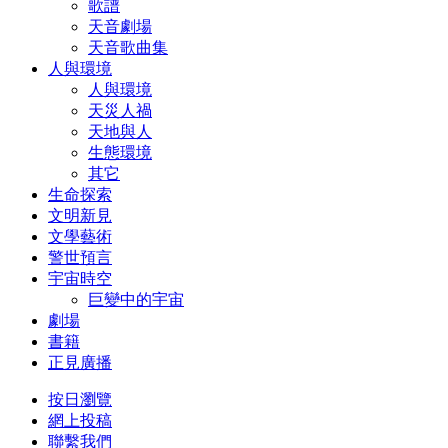
歌譜
天音劇場
天音歌曲集
人與環境
人與環境
天災人禍
天地與人
生態環境
其它
生命探索
文明新見
文學藝術
警世預言
宇宙時空
巨變中的宇宙
劇場
書籍
正見廣播
按日瀏覽
網上投稿
聯繫我們