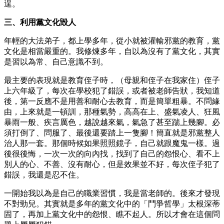
逞。
三、利用黨文化毀人
年輕的大法弟子，都上學多年，從小就被灌輸邪黨的教育，黨
文化是相當嚴重的。我修煉多年，自以為沒有了黨文化，其實
是習以為常、自己意識不到。
最主要的表現就是教育侄子時，（母親和侄子在我家住）侄子
上六年級了，每次在學校犯了錯誤，或者被老師告狀，我知道
後，第一反應不是用善和耐心去教育，而是簡單粗暴。不問緣
由，上來就是一頓訓，那種氣勢，高高在上、盛氣凌人、狂風
暴雨一般、疾言厲色，越說越來氣，氣急了甚至踹上幾腳。必
須打倒了、問服了、最後還要踏上一隻腳！簡直就是邪黨整人
治人那一套。那個時候如果照照鏡子，自己就跟魔鬼一樣。過
後很後悔，一次一次的向內找，找到了自己的怨恨心、看不上
別人的心、不善、沒有耐心，但是效果並不好，每次侄子犯了
錯誤，我還是忍不住。
一開始我以為是自己的職業習慣，我是當老師的。後來才發現
不對勁兒。其實就是多年的黨文化中的「鬥爭哲學」太根深蒂
固了，再加上黨文化中的怨恨、瞧不起人。所以才會在這個問