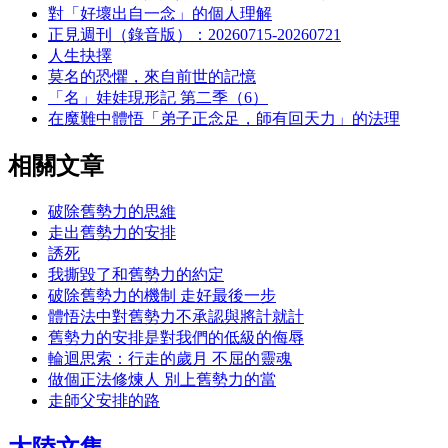
對「好壞出自一念」的個人理解
正見週刊（錄音版）：20260715-20260721
人生抉擇
莫名的恐懼，來自前世的記憶
「名」娃娃現形記 第二季（6）
在魔難中體悟「弟子正念足，師有回天力」的法理
相關文章
破除舊勢力的思維
走出舊勢力的安排
誘死
我撕毀了和舊勢力的約定
破除舊勢力的機制 走好最後一步
體悟法中對舊勢力不承認與將計就計
舊勢力的安排是對我們的低級的侮辱
輪迴思索：行走的歲月 不屈的靈魂
做個正法修煉人 別上舊勢力的當
走師父安排的路
大陸文集