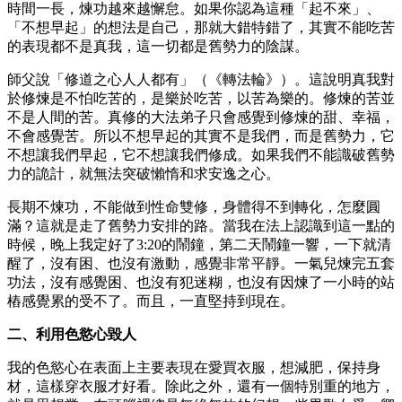
時間一長，煉功越來越懈怠。如果你認為這種「起不來」、
「不想早起」的想法是自己，那就大錯特錯了，其實不能吃苦
的表現都不是真我，這一切都是舊勢力的陰謀。
師父說「修道之心人人都有」（《轉法輪》）。這說明真我對
於修煉是不怕吃苦的，是樂於吃苦，以苦為樂的。修煉的苦並
不是人間的苦。真修的大法弟子只會感覺到修煉的甜、幸福，
不會感覺苦。所以不想早起的其實不是我們，而是舊勢力，它
不想讓我們早起，它不想讓我們修成。如果我們不能識破舊勢
力的詭計，就無法突破懶惰和求安逸之心。
長期不煉功，不能做到性命雙修，身體得不到轉化，怎麼圓
滿？這就是走了舊勢力安排的路。當我在法上認識到這一點的
時候，晚上我定好了3:20的鬧鐘，第二天鬧鐘一響，一下就清
醒了，沒有困、也沒有激動，感覺非常平靜。一氣兒煉完五套
功法，沒有感覺困、也沒有犯迷糊，也沒有因煉了一小時的站
樁感覺累的受不了。而且，一直堅持到現在。
二、利用色慾心毀人
我的色慾心在表面上主要表現在愛買衣服，想減肥，保持身
材，這樣穿衣服才好看。除此之外，還有一個特別重的地方，