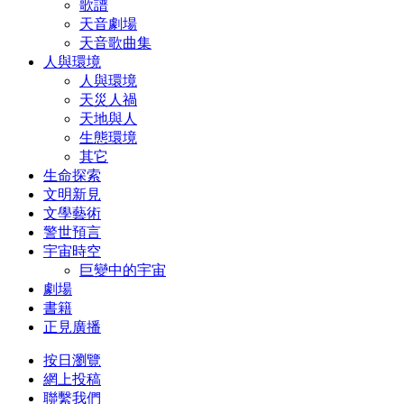
歌譜
天音劇場
天音歌曲集
人與環境
人與環境
天災人禍
天地與人
生態環境
其它
生命探索
文明新見
文學藝術
警世預言
宇宙時空
巨變中的宇宙
劇場
書籍
正見廣播
按日瀏覽
網上投稿
聯繫我們