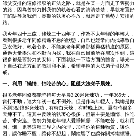
師父安排的這條很窄的正法之路，就是在某一方面走了舊勢力
的路，因為舊勢力對我們的執著心看的清清楚楚，早就布置好
了陷阱等著我們，長期的執著心不放，就是走了舊勢力安排的
路。
我今年四十三歲，修煉二十四年了，作為不太年輕的年輕人，
看到很多老年同修精進不怠的狀態，自己也經常向內找導致自
己沒做好、執著心多、不能象老年同修那樣勇猛精進的原因。
通過大量學法和不斷向內找，我在自己目前所在層次悟到，這
很多都是舊勢力的安排，下面就談一下這方面的體會，曝光一
下自己在這方面的教訓和不足，希望年輕的大法弟子引以為
戒。
一、利用「懶惰、怕吃苦的心」阻礙大法弟子晨煉。
很多老年同修都能堅持每天早晨3:20起床煉功，一年365天，
雷打不動，連大年初一也不例外。但是作為年輕人，我總是做
不到3點鐘起床煉功，有時白天煉，有時晚上煉。還有時很多
天煉不了。這其中反映的執著心很多，但最主要是懶惰、怕吃
苦、求安逸。舊勢力知道年輕人愛睡懶覺，不能吃苦，就利用
困、懶、累等這種三界之內的理，加強你的這種物質，讓你
困，讓你睡不醒，讓你不想起，鬧鐘響了也讓你關掉繼續睡。