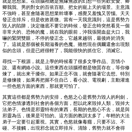
就是思想業。在頭腦裡總是無緣無故的幻想一些男歡女愛、卿
卿我我、男的對女的百依百順、把女的寵上天的場景。主意識
不強時，甚至會隨著思想業幹壞事，感覺又羞愧又苦惱。天天
發正念排斥，但是收效甚微。當有一天我意識到，這是舊勢力
毀人的陷阱，決定徹底不要它的時候，發正念時突然看見一個
非常大的、恐怖的魔，就在我的眼前，沖我張開血盆大口，我
嚇的緊閉雙眼，不停的發正念，它越來越弱，最後終於消失
了。這就是那個被長期滋養的色魔。雖然現在偶爾還會出現類
似的念頭，但是已經很輕了，我能很快的抓住它、消滅它。
尋找一下根源，就是上學的時候看了很多文學作品、言情小
說、還有網絡小說。這些東西在頭腦裡都是物質存在，等你修
煉了，就出來干擾你。如果正念不強，就會隨著它去想。特別
是修煉後，如果再把握不住自己，看小說、電視劇，主動灌進
一些色慾方面的東西，那就更可怕了。
其實這些都是舊勢力的安排，色慾之心是舊勢力毀人的利劍，
它把色情滲透到社會的各個方面，想以此來毀掉人類，毀掉大
法弟子。色情是邪靈特有的東西，長期的色慾心不去，就是與
邪靈為伍，後果是可怕的。這方面的教訓太多了，年輕的大法
弟子一定要引起重視。其實，色慾就像毒癮，只要不沾、不
碰、不接觸，出現邪念就立即排斥、清除，舊勢力就不會得