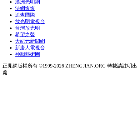
澳洲光明網
法網恢恢
追查國際
放光明電視台
台灣放光明
希望之聲
大紀元新聞網
新唐人電視台
神韻藝術團
正見網版權所有 ©1999-2026 ZHENGJIAN.ORG 轉載請註明出
處