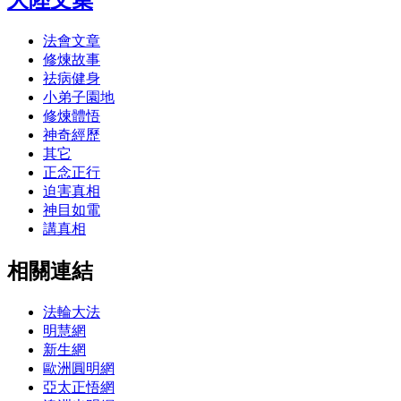
法會文章
修煉故事
祛病健身
小弟子園地
修煉體悟
神奇經歷
其它
正念正行
迫害真相
神目如電
講真相
相關連結
法輪大法
明慧網
新生網
歐洲圓明網
亞太正悟網