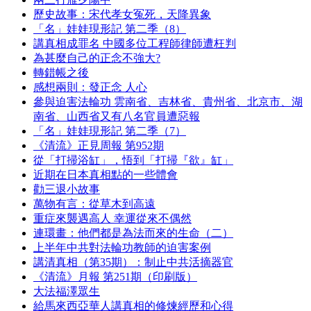
歷史故事：宋代孝女冤死，天降異象
「名」娃娃現形記 第二季（8）
講真相成罪名 中國多位工程師律師遭枉判
為甚麼自己的正念不強大?
轉錯帳之後
感想兩則：發正念 人心
參與迫害法輪功 雲南省、吉林省、貴州省、北京市、湖
南省、山西省又有八名官員遭惡報
「名」娃娃現形記 第二季（7）
《清流》正見周報 第952期
從「打掃浴缸」，悟到「打掃『欲』缸」
近期在日本真相點的一些體會
勸三退小故事
萬物有言：從草木到高遠
重症來襲遇高人 幸運從來不偶然
連環畫：他們都是為法而來的生命（二）
上半年中共對法輪功教師的迫害案例
講清真相（第35期）：制止中共活摘器官
《清流》月報 第251期（印刷版）
大法福澤眾生
給馬來西亞華人講真相的修煉經歷和心得