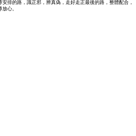
尊安排的路，識正邪，辨真偽，走好走正最後的路，整體配合，
尊放心。