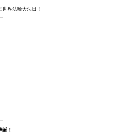
三世界法輪大法日！
華誕！