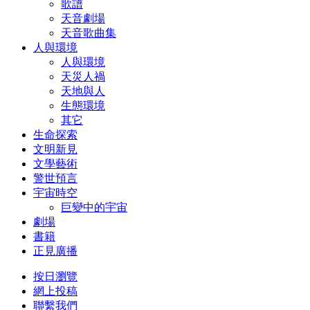
歌譜
天音劇場
天音歌曲集
人與環境
人與環境
天災人禍
天地與人
生態環境
其它
生命探索
文明新見
文學藝術
警世預言
宇宙時空
巨變中的宇宙
劇場
書籍
正見廣播
按日瀏覽
網上投稿
聯繫我們