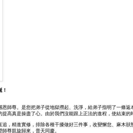
誕！
感恩師尊。是您把弟子從地獄撈起、洗淨，給弟子指明了一條返
的提高真是操盡了心。由於我們沒能跟上正法的進程，使結束
直追，精進實修，排除各種干擾做好三件事，改變懈怠、麻木狀
望師尊凱旋歸來，普天同慶。