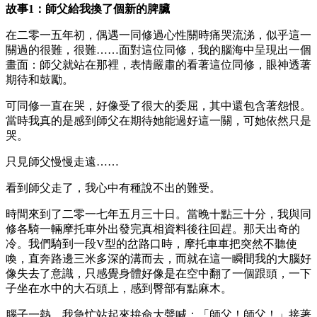
故事1：師父給我換了個新的脾臟
在二零一五年初，偶遇一同修過心性關時痛哭流涕，似乎這一
關過的很難，很難……面對這位同修，我的腦海中呈現出一個
畫面：師父就站在那裡，表情嚴肅的看著這位同修，眼神透著
期待和鼓勵。
可同修一直在哭，好像受了很大的委屈，其中還包含著怨恨。
當時我真的是感到師父在期待她能過好這一關，可她依然只是
哭。
只見師父慢慢走遠……
看到師父走了，我心中有種說不出的難受。
時間來到了二零一七年五月三十日。當晚十點三十分，我與同
修各騎一輛摩托車外出發完真相資料後往回趕。那天出奇的
冷。我們騎到一段V型的岔路口時，摩托車車把突然不聽使
喚，直奔路邊三米多深的溝而去，而就在這一瞬間我的大腦好
像失去了意識，只感覺身體好像是在空中翻了一個跟頭，一下
子坐在水中的大石頭上，感到臀部有點麻木。
腦子一熱，我急忙站起來拚命大聲喊：「師父！師父！」接著