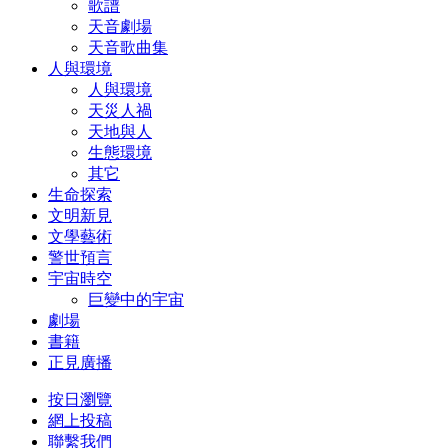
歌譜
天音劇場
天音歌曲集
人與環境
人與環境
天災人禍
天地與人
生態環境
其它
生命探索
文明新見
文學藝術
警世預言
宇宙時空
巨變中的宇宙
劇場
書籍
正見廣播
按日瀏覽
網上投稿
聯繫我們