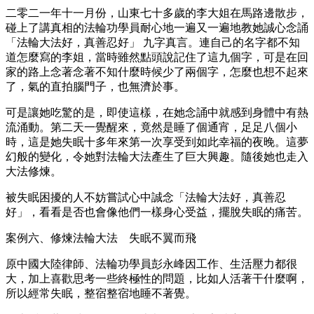
二零二一年十一月份，山東七十多歲的李大姐在馬路邊散步，
碰上了講真相的法輪功學員耐心地一遍又一遍地教她誠心念誦
「法輪大法好，真善忍好」 九字真言。連自己的名字都不知
道怎麼寫的李姐，當時雖然點頭說記住了這九個字，可是在回
家的路上念著念著不知什麼時候少了兩個字，怎麼也想不起來
了，氣的直拍腦門子，也無濟於事。
可是讓她吃驚的是，即使這樣，在她念誦中就感到身體中有熱
流涌動。第二天一覺醒來，竟然是睡了個通宵，足足八個小
時，這是她失眠十多年來第一次享受到如此幸福的夜晚。這夢
幻般的變化，令她對法輪大法產生了巨大興趣。隨後她也走入
大法修煉。
被失眠困擾的人不妨嘗試心中誠念「法輪大法好，真善忍
好」，看看是否也會像他們一樣身心受益，擺脫失眠的痛苦。
案例六、修煉法輪大法 失眠不翼而飛
原中國大陸律師、法輪功學員彭永峰因工作、生活壓力都很
大，加上喜歡思考一些終極性的問題，比如人活著干什麼啊，
所以經常失眠，整宿整宿地睡不著覺。