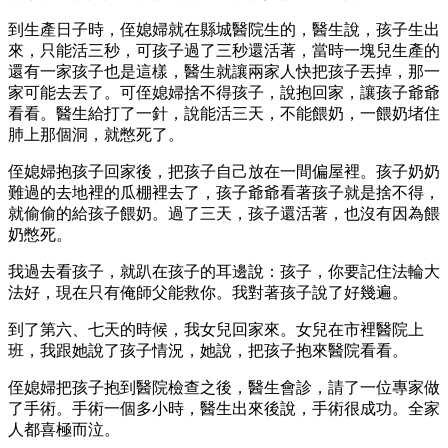
到生產日子時，侄媳婦就在縣城醫院生的，醫生說，孩子生出
來，只能活三秒，可孩子過了三秒還活著，當時一塊兒生產的
還有一家孩子也是這樣，醫生就讓兩家人快把孩子丟掉，那一
家可能去丟了。可侄媳婦捨不得孩子，說抱回家，讓孩子爺爺
看看。醫生給打了一針，說能活三天，不能餵奶，一餵奶堵住
肺上那個洞，就憋死了。
侄媳婦抱孩子回家後，把孩子自己放在一間偏屋裡。孩子奶奶
難過的去地裡的瓜棚裡去了，孩子爺爺看著孩子就是捨不得，
就偷偷的給孩子餵奶。過了三天，孩子還活著，也沒有因為餵
奶憋死。
我過去看孩子，就趴在孩子的耳邊說：孩子，你要記住法輪大
法好，現在只有俺師父能救你。我對著孩子說了好幾遍。
到了第六、七天的時候，我女兒回家來。女兒在市裡醫院上
班，我跟她說了孩子情況，她說，把孩子抱來醫院看看。
侄媳婦把孩子抱到醫院檢查之後，醫生會診，請了一位專家做
了手術。手術一個多小時，醫生出來後說，手術很成功。全家
人都喜極而泣。