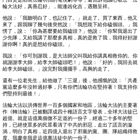
輪大法好，真善忍好」，能逢凶化吉，遇難呈祥。
他說：「我聽明白了，也記住了。」就走了。買了東西，他又
來了，跟我聊了幾句後突然說：「我想跪下給你磕個頭。」我
愣了，說：「你為甚麼要給我磕頭？」他說：「你幫我退出了
少先隊，又給我講了那麼多真相，真的是救了我，我得好好謝
謝你啊！真的是想給你磕頭。」
我說：「你可別謝我，是大法師父叫我給你講真相救你的。你
就謝謝李大師，給李大師磕頭吧！」他說：「好的，我回去就
給李大師磕頭。」說完對我擺擺手，高興的走了。
還有一位老先生，給他做了「三退」後，他感慨的說：「共產
黨這麼多年沒幹過好事，只有你們法輪功在堅持著！我支持你
們堅持到最後！」
法輪大法以洪傳世界一百多個國家和地區，法輪大法的主要著
作《轉法輪》已被翻譯成四十種語言文字發表，全球大法徒已
超億。就是這億萬個微不足道的一份子，經過二十多年的堅
持，已經使眾多的民眾看清了中共的邪惡，走出了謊言的漩
渦，明白了真相，近四億人退出了邪黨的黨、團、隊組織得救
度。我慶幸我是這億萬法徒中的一份子。