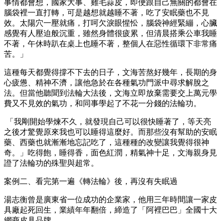
事情都會想，國家大事、雞毛蒜皮，即便跟自己無關的都會在
腦袋裡一直打轉，可是越想就越睡不著，吃了安眠藥也不見
效。太陽穴一壓就痛，打呵欠淚眼惺忪，腦袋神經緊繃，心臟
感覺有人壓迫般沉重，雖然身體很疲累，但清晨搭乘公車我睡
不著，午休時趴在桌上也睡不著，整個人在惡性循環下非常痛
苦。」
這種每天都覺得撐不下去的日子，文海苦熬好幾年，長期的身
心疲憊、精神不濟，讓他急於在各種氣功門派中尋求解脫之
法。但當他聽聞到法輪大法後，文海立即放棄需要交上萬元學
費又不見效的氣功，和同事學起了不花一分錢的法輪功。
「我剛開始學煉不久，就發現自己可以很快睡著了，等天亮
之後才驚覺原來我也可以睡得這麼好。而那些沒有幫助的安眠
藥、西藥也就漸漸地忘記吃了，這種種的改變讓我覺得很神
奇。」吃得飽，睡得香，面色紅潤，精氣神十足，文海親身見
證了法輪功的殊聖與超常。
案例二、看完第一遍《轉法輪》後，再沒有失眠過
湯志衡曾是廣東省一位成功的企業家，他用三年時間讓一家皮
具廠起死回生，業績年年翻倍，締造了「阿裡巴巴」全國十大
網商皮具品牌。