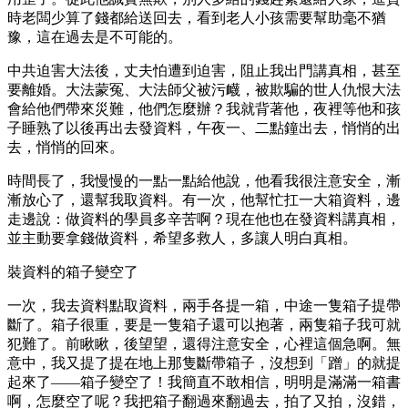
時老闆少算了錢都給送回去，看到老人小孩需要幫助毫不猶
豫，這在過去是不可能的。
中共迫害大法後，丈夫怕遭到迫害，阻止我出門講真相，甚至
要離婚。大法蒙冤、大法師父被污衊，被欺騙的世人仇恨大法
會給他們帶來災難，他們怎麼辦？我就背著他，夜裡等他和孩
子睡熟了以後再出去發資料，午夜一、二點鐘出去，悄悄的出
去，悄悄的回來。
時間長了，我慢慢的一點一點給他說，他看我很注意安全，漸
漸放心了，還幫我取資料。有一次，他幫忙扛一大箱資料，邊
走邊說：做資料的學員多辛苦啊？現在他也在發資料講真相，
並主動要拿錢做資料，希望多救人，多讓人明白真相。
裝資料的箱子變空了
一次，我去資料點取資料，兩手各提一箱，中途一隻箱子提帶
斷了。箱子很重，要是一隻箱子還可以抱著，兩隻箱子我可就
犯難了。前瞅瞅，後望望，還得注意安全，心裡這個急啊。無
意中，我又提了提在地上那隻斷帶箱子，沒想到「蹭」的就提
起來了——箱子變空了！我簡直不敢相信，明明是滿滿一箱書
啊，怎麼空了呢？我把箱子翻過來翻過去，拍了又拍，沒錯，