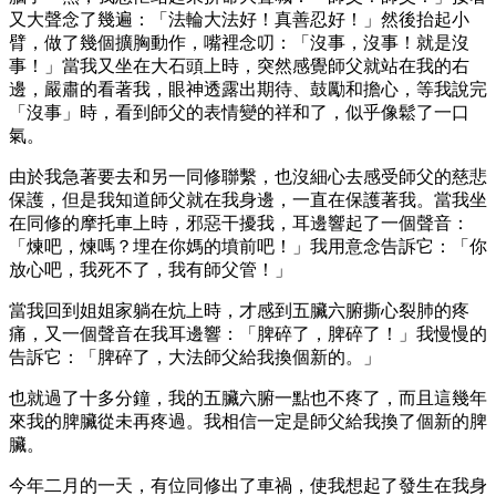
又大聲念了幾遍：「法輪大法好！真善忍好！」然後抬起小
臂，做了幾個擴胸動作，嘴裡念叨：「沒事，沒事！就是沒
事！」當我又坐在大石頭上時，突然感覺師父就站在我的右
邊，嚴肅的看著我，眼神透露出期待、鼓勵和擔心，等我說完
「沒事」時，看到師父的表情變的祥和了，似乎像鬆了一口
氣。
由於我急著要去和另一同修聯繫，也沒細心去感受師父的慈悲
保護，但是我知道師父就在我身邊，一直在保護著我。當我坐
在同修的摩托車上時，邪惡干擾我，耳邊響起了一個聲音：
「煉吧，煉嗎？埋在你媽的墳前吧！」我用意念告訴它：「你
放心吧，我死不了，我有師父管！」
當我回到姐姐家躺在炕上時，才感到五臟六腑撕心裂肺的疼
痛，又一個聲音在我耳邊響：「脾碎了，脾碎了！」我慢慢的
告訴它：「脾碎了，大法師父給我換個新的。」
也就過了十多分鐘，我的五臟六腑一點也不疼了，而且這幾年
來我的脾臟從未再疼過。我相信一定是師父給我換了個新的脾
臟。
今年二月的一天，有位同修出了車禍，使我想起了發生在我身