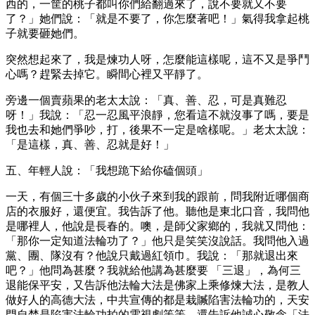
西的，一筐的桃子都叫你們給翻過來了，說不要就又不要
了？」她們說：「就是不要了，你怎麼著吧！」氣得我拿起桃
子就要砸她們。
突然想起來了，我是煉功人呀，怎麼能這樣呢，這不又是爭鬥
心嗎？趕緊去掉它。瞬間心裡又平靜了。
旁邊一個賣蘋果的老太太說：「真、善、忍，可是真難忍
呀！」我說：「忍一忍風平浪靜，您看這不就沒事了嗎，要是
我也去和她們爭吵，打，後果不一定是啥樣呢。」老太太說：
「是這樣，真、善、忍就是好！」
五、年輕人說：「我想跪下給你磕個頭」
一天，有個三十多歲的小伙子來到我的跟前，問我附近哪個商
店的衣服好，還便宜。我告訴了他。聽他是東北口音，我問他
是哪裡人，他說是長春的。噢，是師父家鄉的，我就又問他：
「那你一定知道法輪功了？」他只是笑笑沒說話。我問他入過
黨、團、隊沒有？他說只戴過紅領巾。我說：「那就退出來
吧？」他問為甚麼？我就給他講為甚麼要 「三退」，為何三
退能保平安，又告訴他法輪大法是佛家上乘修煉大法，是教人
做好人的高德大法，中共宣傳的都是栽贓陷害法輪功的，天安
門自焚是陷害法輪功拍的電視劇等等，還告訴他誠心敬念「法