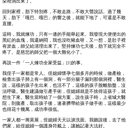
朵裡淌出來了。
回到家裡，肋下特別疼，不敢走路，不敢大聲說話。過了幾
天，肋下「嘎巴、嘎巴」的響之後，就能下地了，可還是不敢
直腰。
這時，我就煉功，只有一邊的手能舉起來。我發現大便便出的
黑紅的血塊，我還納悶，我也沒吃豬血呀，又一想，是肚子裡
有淤血，師父給清理出來了。堅持煉功七天後，肋下就完全不
疼了。是慈悲的師父把一個大難化小了。
再說一件「一人煉功全家受益」[1]的事。
我侄子一家都是常人。侄媳婦懷孕七個多月的時候，做產檢，
檢查出孩子肺上有一個洞，有一部分腸子漏到那個洞裡，醫生
說，這樣的孩子生出來，也活不了，這樣的孩子脫離胎盤，沒
法呼吸。醫生建議做引產手術，侄媳婦就是不捨得這孩子，就
想生下來。醫生當時給了一個方案，說生孩子時，上省城大醫
院，剖腹產，取出孩子後，連著臍帶給孩子做手術，這樣最少
也得花十幾萬，成功率很低。
一家人都一籌莫展，侄媳婦天天以淚洗面。我聽說後，去了他
們家，給侄媳婦一個護身符戴上，讓她記著大法好。