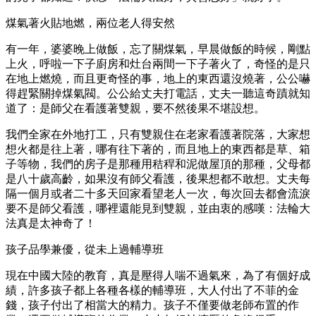
煤氣著火貼地燃，兩位老人得安然
有一年，婆婆晚上做飯，忘了關煤氣，早晨做飯的時候，剛點
上火，呼啦一下子廚房和灶台兩間一下子著火了，奇怪的是只
在地上燃燒，而且更奇怪的事，地上的東西還沒燒著，公公嚇
得趕緊關掉煤氣閥。公公給丈夫打電話，丈夫一聽這奇蹟就知
道了：是師父在看護著雙親，要不然後果不堪設想。
我們全家在外地打工，只有雙親住在老家看護著院落，大家想
想火都是往上著，哪有往下著的，而且地上的東西都是草、箱
子等物，我們的房子是那種用秸稈和泥做屋頂的那種，父母都
是八十歲高齡，如果沒有師父看護，後果想都不敢想。丈夫每
隔一個月或者二十多天回家看望老人一次，每次回去都會流淚
要不是師父看護，哪裡還能見到雙親，並由衷的感嘆：法輪大
法真是太神奇了！
孩子品學兼優，從未上過輔導班
現在中國大陸的教育，真是壓得人喘不過氣來，為了有個好成
績，許多孩子都上各種各樣的輔導班，大人付出了不菲的金
錢，孩子付出了相當大的精力。孩子不僅要做老師布置的作