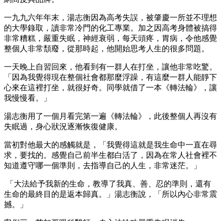
一九九六年年末，湯志衡因為高考失誤，被肇慶一所並不理想
的大學錄取，讀非常冷門的化工專業。加之因高考身體被搞得
非常糟糕，嚴重失眠，神經衰弱，每天頭疼，胃病，令他感覺
整個人非常頹廢，從那時起，他開始思考人生的很多問題。
一天晚上自習回來，他看到有一群人在打坐，讓他非常吃驚。
「因為我覺得現在整個社會都那麼浮躁，有這麼一群人能靜下
心來在這裡打坐，就很好奇。同學就借了一本《轉法輪》，讓
我慢慢看。」
湯志衡用了一個月看完第一遍《轉法輪》，此後整個人再沒有
失眠過，身心狀況逐漸恢復健康。
當初對他最大的感觸就是，「我覺得這就是我生命中一直在尋
求，要找的。感覺自己前半生都白活了，因為在常人社會裡不
知道遵守哪一個準則，去指導自己的人生，非常迷茫。」
「大法給予我新的生命，教導了我真、善、忍的準則，還有
生命的最終目的是返本歸真。」湯志衡說，「所以內心非常震
撼。」