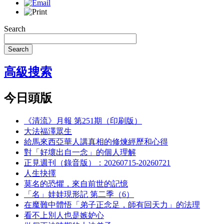
Search
Search
高級搜索
今日頭版
《清流》月報 第251期（印刷版）
大法福澤眾生
給馬來西亞華人講真相的修煉經歷和心得
對「好壞出自一念」的個人理解
正見週刊（錄音版）：20260715-20260721
人生抉擇
莫名的恐懼，來自前世的記憶
「名」娃娃現形記 第二季（6）
在魔難中體悟「弟子正念足，師有回天力」的法理
看不上別人也是嫉妒心