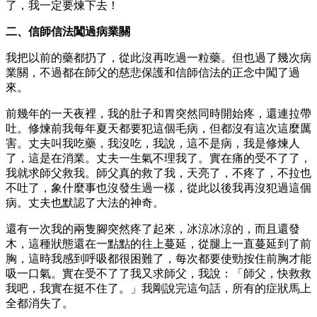
了，我一定要煉下去！
二、信師信法闖過病業關
我把以前的藥都扔了，從此沒再吃過一粒藥。但也過了幾次病
業關，不過都在師父的慈悲保護和信師信法的正念中闖了過
來。
前幾年的一天夜裡，我的肚子和胃突然同時開始疼，還連拉帶
吐。修煉前我每年夏天都要犯這個毛病，但都沒有這次這麼厲
害。丈夫叫我吃藥，我沒吃，我說，這不是病，我是修煉人
了，這是在消業。丈夫一生氣不理我了。實在痛的受不了了，
我就求師父救我。師父真的救了我，天亮了，不疼了，不拉也
不吐了，象什麼事也沒發生過一樣，從此以後我再沒犯過這個
病。丈夫也默認了大法的神奇。
還有一次我的兩隻腳突然疼了起來，冰涼冰涼的，而且還發
木，這種狀態還在一點點的往上蔓延，從腿上一直蔓延到了前
胸，這時我感到呼吸都很困難了，每次都要使勁按住前胸才能
吸一口氣。實在受不了了我又求師父，我說：「師父，快救救
我吧，我實在挺不住了。」我剛說完這句話，所有的症狀馬上
全都消失了。