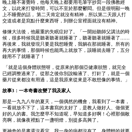
晚上睡不著覺時，他每天晚上都要用毛筆字抄寫一段佛教經
文，以此來打發時間，可以不至於那麼鬱悶。但是很明顯一晚
上不睡覺的話， 第二天肯定就沒有精神，所以第二天跟人打
交道或者是寫點什麼東西呀，到辦公室裡面就沒有精神。
修煉大法後，他嚴重的失眠症好了。「一開始聽師父講法的時
候，很多時候我是聽著聽著就睡著了，聽著聽著就睡著了……
再後來，我就發現只要是我想睡覺，我躺在那就睡著。所有的
再大的事情，那個時候也能馬上就放下，該睡就去睡了，五分
鐘用不了就睡著了！
「就是這個身體狀態呀，從原來的那個亞健康狀態，就完全
已經調整過來了。從那之後你別說輸液了、打針了，就是一個
藥片從來都沒有用過，這是我原來從來是不敢想像的事情。」
故事3：一本奇書改變了我及家人
那是一九九八年的夏天，一個偶然的機會，我看到了一本書，
一看就放不下了，這本書寫的太好了，是教人做好人、做個更
好的人的書。我怎麼早不知道呢，早知道多好啊！心裡那個敞
亮啊，就像夜裡點了一盞明燈，別提多高興了。
更神奇的是書還沒看完，我一身的病都沒有了，身體輕的就要