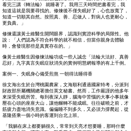
看完三講《轉法輪》 就睡著了。我用三天時間把書看完，我
知道這就是我要尋找的。修煉後不僅失眠好了，心也放寬了，
知道一切順其自然。按照真、善、忍做人，對病人也更耐心，
更負責。」
修煉還讓黃士維醫生開闊眼界，認識到實證科學的局限性。他
說：「人們認為不符合科學的就不相信，但當你親身去體驗
時，會發現那些是真實存在的。」
像黃士維醫生因修煉法輪功或一些人誠念「法輪大法好、真善
忍好」九字真言失眠症狀消失的實例明慧網報導的有上千例。
案例一、失眠身心備受煎熬 一朝得法睡得香
徐文海出生於台灣桃園農家，文海順利通過國家特考，分派到
財政部所屬機關總署擔任英文秘書。然而，工作嚴謹的他多年
來深受失眠所苦。每到夜深人靜，腦海中苦惱的大事小事就像
壓在心頭的座座大山，讓他輾轉不能成眠。往往破曉之前，才
筋疲力盡地消失意識。偏偏睡不到多久，又必須力撐爬起，從
基隆搭乘一個小時的客運到台北上班。
「我躺在床上都要躺很久，常常到天亮才想要睡，那時什麼