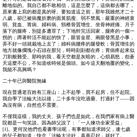
離地似的。我自己都不敢相信，這是怎麼了，這病都去哪了，
原來書上寫的都是真的呀。要知道這之前，那年我雖然才二十
八歲，卻已被病魔折磨的面黃肌瘦、弱不禁風：嚴重的神經衰
弱、貧血、胃病、婦科病、頸椎骨質增生、坐骨神經痛、月子
落下的腿疼，別提多遭罪了；下地幹完活回家，腿疼的一瘸一
拐的；蹲著幹活不能起的快了，眼冒金星、兩眼發黑是小事，
弄不好一頭就栽地上去了；婦科病腰疼的腿發軟；骨質增生的
地方就像擱塊小石頭在那兒，時時刻刻都在疼；胃病疼起來似
刀割般難受。那時的我，看天空都是灰暗的，心煩易怒，怨蒼
天這麼不公，不知道啥時候是個頭。如今這天翻地覆的變化，
我能不高興嗎？
二十年已與醫院無緣
現在普通老百姓有三座山：上不起學，買不起房，住不起院。
我自學了法輪大法以後，二十多年沒吃過藥、打過針了——因
為沒有病，自然也不需要。
不僅我這樣，我的丈夫、孩子們也是如此，在我們家有病上醫
院都是一句笑談。因為師父說了：「一人煉功全家受益」
[1]。更何況他們也看書學法呢，有事都知道求師父，連七歲
的兒子都知道：快念「法輪大法好，真善忍好」就好了。