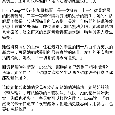
案例三、芝加哥眼科醫師：走入法輪功嚴重失眠消失
Lonn Yang生活在芝加哥郊區，是一位擁有二十一年從業經歷
的眼科醫師。二零一零年伴隨著雙胞胎兒子的誕生，她的生活
經歷了很長一段時間痛苦的低谷期。長達一年時間的缺眠導致
她患上嚴重的失眠症，即使很累，她也無法入眠。她總是感到
異常疲倦，隨之而來的是脾氣變得更加暴躁，時常與家人發生
衝突。
雖然擁有高薪的工作、住在最好的學區的四千八百平方英尺的
新房中，可是她能感受到的只有身體的痛苦、精神的不安和生
活的混亂。她說：「一切都變得沒有意義。」
回憶起當時的情形，Lonn說，那時的她已經到了精神崩潰的
邊緣。她問自己：「你想要這樣的生活嗎？你想改變什麼？你
能改變什麼？」
這時她想起來她的父母多次介紹給她的法輪功。她開始閱讀
《轉法輪》，煉法輪功的五套功法。很快，她的精神開始振
奮，失眠也消失了，每天她可以輕鬆入睡了。Lonn說：「雖
然我的孩子們還在半夜裡醒來，但是我更能忍耐，用愛心、包
容心照顧他們。」