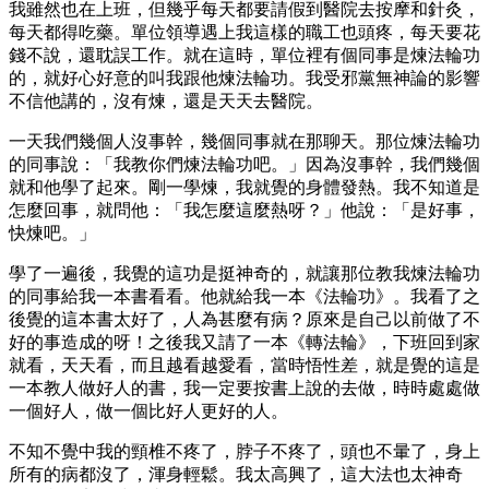
我雖然也在上班，但幾乎每天都要請假到醫院去按摩和針灸，
每天都得吃藥。單位領導遇上我這樣的職工也頭疼，每天要花
錢不說，還耽誤工作。就在這時，單位裡有個同事是煉法輪功
的，就好心好意的叫我跟他煉法輪功。我受邪黨無神論的影響
不信他講的，沒有煉，還是天天去醫院。
一天我們幾個人沒事幹，幾個同事就在那聊天。那位煉法輪功
的同事說：「我教你們煉法輪功吧。」因為沒事幹，我們幾個
就和他學了起來。剛一學煉，我就覺的身體發熱。我不知道是
怎麼回事，就問他：「我怎麼這麼熱呀？」他說：「是好事，
快煉吧。」
學了一遍後，我覺的這功是挺神奇的，就讓那位教我煉法輪功
的同事給我一本書看看。他就給我一本《法輪功》。我看了之
後覺的這本書太好了，人為甚麼有病？原來是自己以前做了不
好的事造成的呀！之後我又請了一本《轉法輪》，下班回到家
就看，天天看，而且越看越愛看，當時悟性差，就是覺的這是
一本教人做好人的書，我一定要按書上說的去做，時時處處做
一個好人，做一個比好人更好的人。
不知不覺中我的頸椎不疼了，脖子不疼了，頭也不暈了，身上
所有的病都沒了，渾身輕鬆。我太高興了，這大法也太神奇