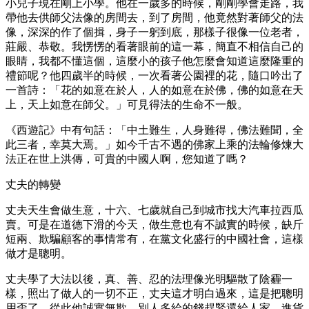
小兒子現在剛上小學。他在一歲多的時候，剛剛學會走路，我
帶他去供師父法像的房間去，到了房間，他竟然對著師父的法
像，深深的作了個揖，身子一躬到底，那樣子很像一位老者，
莊嚴、恭敬。我愣愣的看著眼前的這一幕，簡直不相信自己的
眼睛，我都不懂這個，這麼小的孩子他怎麼會知道這麼隆重的
禮節呢？他四歲半的時候，一次看著公園裡的花，隨口吟出了
一首詩：「花的如意在於人，人的如意在於佛，佛的如意在天
上，天上如意在師父。」可見得法的生命不一般。
《西遊記》中有句話：「中土難生，人身難得，佛法難聞，全
此三者，幸莫大焉。」如今千古不遇的佛家上乘的法輪修煉大
法正在世上洪傳，可貴的中國人啊，您知道了嗎？
丈夫的轉變
丈夫天生會做生意，十六、七歲就自己到城市找大汽車拉西瓜
賣。可是在道德下滑的今天，做生意也有不誠實的時候，缺斤
短兩、欺騙顧客的事情常有，在黨文化盛行的中國社會，這樣
做才是聰明。
丈夫學了大法以後，真、善、忍的法理像光明驅散了陰霾一
樣，照出了做人的一切不正，丈夫這才明白過來，這是把聰明
用歪了。從此他誠實無欺，別人多給的錢趕緊還給人家，進貨