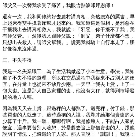
師父又一次替我承受了痛苦，我眼含熱淚叩拜恩師！
還有一次，我和同修約好去農村講真相，突然腰疼的厲害，早
上起床得雙手拽著床幫才起來的。我知道這是假相，是邪惡在
干擾我出去講真相救人，我就說：「邪惡，你干擾不了我，我
有師父管。」然後我又跟師父說：「師父，弟子什麼都不想，
只想出去救人，請師父幫我。」說完我就騎上自行車走了，腰
好像從來沒疼過。
三、不失不得
我是一名失業職工，為了生活我做起了小本生意。學法，我知
道了不失不得的道理，所以在交易過程中我從來不占別人的便
宜，在分量上也從來不缺斤少兩。一天早上我去上貨，上了一
包大棗。這是那人自己家裡的棗，他沒有大秤，就得到市場發
貨的地方去稱。
因為我天天去上貨，跟過秤的人都熟了。過完秤，付了錢，那
些買棗的人就走了。這時過稱的人說，我剛才給那個賣棗的人
少算了十斤。我一聽，那哪行啊，我是修煉人，不能占人家的
便宜，遇事要替別人著想，於是趕去追上那個賣棗的人，跟他
說明了情況，把錢還給了人家。那人直說：「謝謝！」我說：