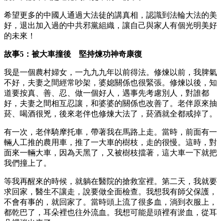
希望更多的中國人通過大法徒的講真相，認識到法輪大法的美
好，退出加入過的中共邪黨組織，讓自己與家人有個光明美好
的未來！
故事5：被大車撞後 堅持煉功神奇康復
我是一個農村婦女，一九九九年以前得法。修煉以前，我脾氣
不好，夫妻之間經常吵架，婆媳關係也很緊張。修煉以後，知
道要按真、善、忍、做一個好人，遇事先考慮別人，對誰都
好，夫妻之間相互忍讓，和婆婆的關係也改善了。老伴原來抽
菸、喝酒很兇，後來老伴也修煉大法了，菸酒就全都戒掉了。
有一次，老伴騎摩托車，帶著我在馬路上走。當時，前面有一
輛人工推的農用車，推了一大車的樹枝，走的很慢。這時，對
面來一輛大車，因為天黑了，又被樹枝擋著，這大車一下就把
我們撞上了。
等我再醒來的時候，就躺在醫院的搶救室裡。第二天，我就要
求回家，醫生不讓走，說要做全面檢查。我想我有師父保護，
不會有事的，就回家了。當時頭上流了很多血，淌到衣服上，
都乾巴了，耳朵裡也往外流血。我想可能是頭裡有淤血，從耳