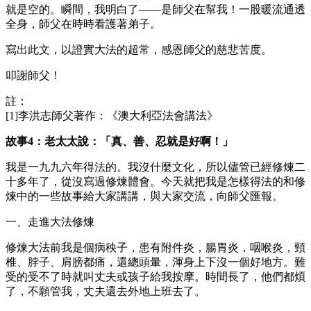
就是空的。瞬間，我明白了——是師父在幫我！一股暖流通透
全身，師父在時時看護著弟子。
寫出此文，以證實大法的超常，感恩師父的慈悲苦度。
叩謝師父！
註：
[1]李洪志師父著作：《澳大利亞法會講法》
故事4：老太太說：「真、善、忍就是好啊！」
我是一九九六年得法的。我沒什麼文化，所以儘管已經修煉二
十多年了，從沒寫過修煉體會。今天就把我是怎樣得法的和修
煉中的一些故事給大家講講，與大家交流，向師父匯報。
一、走進大法修煉
修煉大法前我是個病秧子，患有附件炎，腸胃炎，咽喉炎，頸
椎、脖子、肩膀都痛，還總頭暈，渾身上下沒一個好地方。難
受的受不了時就叫丈夫或孩子給我按摩。時間長了，他們都煩
了，不願管我，丈夫還去外地上班去了。