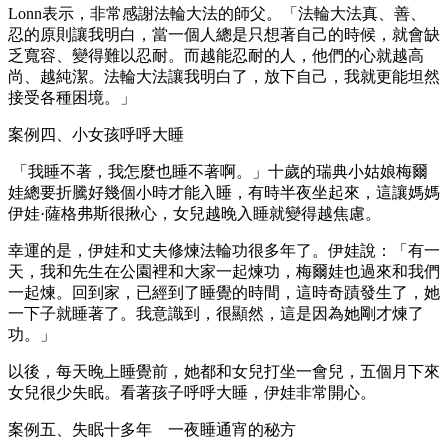
Lonn表示，非常感謝法輪大法的師父。「法輪大法真、善、
忍的原則讓我明白，當一個人總是只想著自己的時候，就會缺
乏寬容、變得難以忍耐。而越能忍耐的人，他們的心就越高
尚、越純潔。法輪大法讓我明白了，放下自己，我就更能坦然
接受各種困境。」
案例四、小女孩呼呼大睡
「我睡不著，我怎麼也睡不著啊。」十歲的瑞典小姑娘梅爾
娃總要折騰好幾個小時才能入睡，有時半夜坐起來，這讓媽媽
伊娃·薩格弗斯很揪心，女兒越晚入睡就變得越焦慮。
幸運的是，伊娃和丈夫修煉法輪功很多年了。伊娃說：「有一
天，我和先生在公園裡和大家一起煉功，梅爾娃也過來和我們
一起煉。回到家，已經到了睡覺的時間，這時奇蹟發生了，她
一下子就睡著了。我意識到，很顯然，這是因為她剛才煉了
功。」
以後，每天晚上睡覺前，她都和女兒打坐一會兒，五個月下來
女兒很少失眠。看著孩子呼呼大睡，伊娃非常開心。
案例五、失眠十多年 一夜睡通宵的秘方