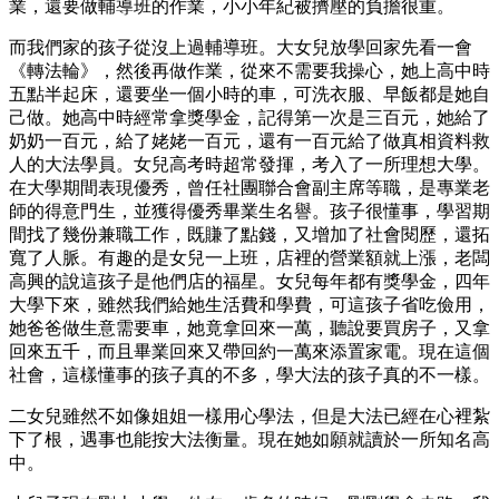
業，還要做輔導班的作業，小小年紀被擠壓的負擔很重。
而我們家的孩子從沒上過輔導班。大女兒放學回家先看一會
《轉法輪》，然後再做作業，從來不需要我操心，她上高中時
五點半起床，還要坐一個小時的車，可洗衣服、早飯都是她自
己做。她高中時經常拿獎學金，記得第一次是三百元，她給了
奶奶一百元，給了姥姥一百元，還有一百元給了做真相資料救
人的大法學員。女兒高考時超常發揮，考入了一所理想大學。
在大學期間表現優秀，曾任社團聯合會副主席等職，是專業老
師的得意門生，並獲得優秀畢業生名譽。孩子很懂事，學習期
間找了幾份兼職工作，既賺了點錢，又增加了社會閱歷，還拓
寬了人脈。有趣的是女兒一上班，店裡的營業額就上漲，老闆
高興的說這孩子是他們店的福星。女兒每年都有獎學金，四年
大學下來，雖然我們給她生活費和學費，可這孩子省吃儉用，
她爸爸做生意需要車，她竟拿回來一萬，聽說要買房子，又拿
回來五千，而且畢業回來又帶回約一萬來添置家電。現在這個
社會，這樣懂事的孩子真的不多，學大法的孩子真的不一樣。
二女兒雖然不如像姐姐一樣用心學法，但是大法已經在心裡紮
下了根，遇事也能按大法衡量。現在她如願就讀於一所知名高
中。