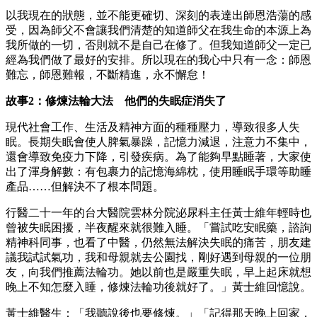
以我現在的狀態，並不能更確切、深刻的表達出師恩浩蕩的感
受，因為師父不會讓我們清楚的知道師父在我生命的本源上為
我所做的一切，否則就不是自己在修了。但我知道師父一定已
經為我們做了最好的安排。所以現在的我心中只有一念：師恩
難忘，師恩難報，不斷精進，永不懈怠！
故事2：修煉法輪大法 他們的失眠症消失了
現代社會工作、生活及精神方面的種種壓力，導致很多人失
眠。長期失眠會使人脾氣暴躁，記憶力減退，注意力不集中，
還會導致免疫力下降，引發疾病。為了能夠早點睡著，大家使
出了渾身解數：有包裹力的記憶海綿枕，使用睡眠手環等助睡
產品……但解決不了根本問題。
行醫二十一年的台大醫院雲林分院泌尿科主任黃士維年輕時也
曾被失眠困擾，半夜醒來就很難入睡。「嘗試吃安眠藥，諮詢
精神科同事，也看了中醫，仍然無法解決失眠的痛苦，朋友建
議我試試氣功，我和母親就去公園找，剛好遇到母親的一位朋
友，向我們推薦法輪功。她以前也是嚴重失眠，早上起床就想
晚上不知怎麼入睡，修煉法輪功後就好了。」黃士維回憶說。
黃士維醫生：「我聽說後也要修煉。」「記得那天晚上回家，