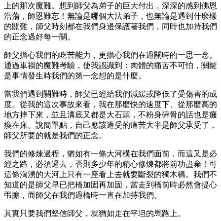
上的那次魔難。想到師父為弟子的巨大付出，深深的感到佛恩
浩蕩，師恩難忘！無論是哪個大法弟子，也無論是遇到什麼樣
的關難，師父時刻都在我們身邊保護著我們，同時也加持我們
的正念過好每一關。
師父擔心我們的吃苦能力，更擔心我們在過關時的一思一念。
通過車禍的魔難考驗，使我認識到：肉體的痛苦不可怕，關鍵
是事情發生時我們的第一念想的是什麼。
當我們遇到關難時，師父已經給我們減緩或降低了受傷害的成
度。從我的這次事故來看，我在那麼快的速度下、從那麼高的
地方摔下來，並且溝底又都是大石頭，不粉身碎骨的話也是癱
瘓在床。說簡單點，自己應該遭受的痛苦大半是師父承受了，
師父所要的就是我們的正念。
我們的修煉過程，猶如有一條大河橫在我們面前，而這又是必
經之路，必須過去，否則多少年的精心修煉都將前功盡棄！可
這條洶湧的大河上只有一座看上去就要斷裂的獨木橋。我們不
知道的是師父早已把橋加固再加固，當走到橋前時必然會提心
弔膽，而師父在我們過橋時一直在加持我們。
其實只要我們堅信師父，就猶如走在平坦的馬路上。