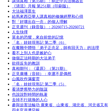
講清真相（第35期）：制止中共活摘器官
《清流》月報 第251期（印刷版）
大法福澤眾生
給馬來西亞華人講真相的修煉經歷和心得
對「好壞出自一念」的個人理解
正見週刊（錄音版）：20260715-20260721
人生抉擇
莫名的恐懼，來自前世的記憶
「名」娃娃現形記 第二季（6）
在魔難中體悟「弟子正念足，師有回天力」的法理
看不上別人也是嫉妒心
做個正法時期的大法弟子
欲得反失的教訓
真相期刊：《還原》（第21期）
正見廣播（音頻）：幸運不是偶然
山風吹作滿窗雲
「名」娃娃現形記 第二季（5）
看清楚舊勢力的陰謀
也說說對時間的執著
去掉不行就換的人心
參與迫害法輪功 廣東省、山東省、湖北省、河北省又有
四名官員遭惡報