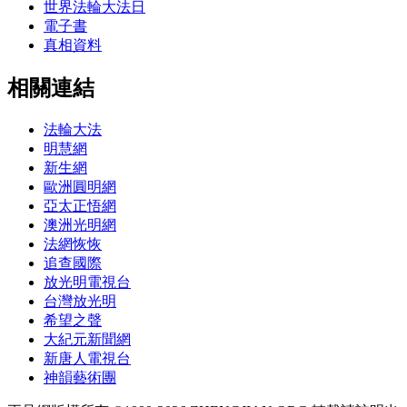
世界法輪大法日
電子書
真相資料
相關連結
法輪大法
明慧網
新生網
歐洲圓明網
亞太正悟網
澳洲光明網
法網恢恢
追查國際
放光明電視台
台灣放光明
希望之聲
大紀元新聞網
新唐人電視台
神韻藝術團