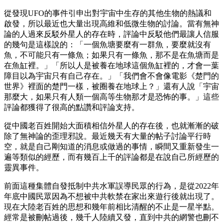
從發現UFO的事件引申出對宇宙中生存的其他生物的熱議和
啟發，所以最近也大量出現高維和低微生物的討論。當有無神
論的人過來反駁外星人的存在時，評論中反駁他們最讓人信服
的幾句是這樣說的：「一個魚塘要麼有一群魚，要麼就沒有
魚，不可能只有一條魚；如果只有一條魚，那不是在魚塘而是
在魚缸裡。」「所以人是被養在地球這個魚缸裡的，才會一葉
障目以為宇宙只有自己存在。」「我們會不會像電影《楚門的
世界》裡面的楚門一樣，被圈養在地球上？」還有人說「宇宙
那麼大，如果只有人類一個高等生物那才是恐怖的事。」這些
評論都獲得了很高的點讚和評論支持。
從中國老百姓開始大面積相信外星人的存在後，也就漸漸的破
除了無神論的歪理邪說。最近幾天有大量的帖子討論平行時
空，就是自己剛知道的消息或做過的事情，瞬間又重新發生一
遍等類似的經歷，而有幾百上千的評論都是在說自己所經歷的
靈異事件。
前面這種集體自發抵制中共水軍誤導民眾的行為，是從2022年
年底中國民眾因為不想被中共軟禁在家出來遊行後就出現了。
現在大陸老百姓的思想和幾年前相比清醒的不止是一星半點。
經常是被刪帖過後，幾千人陸續又發，直到中共的網警也刪不