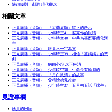
隨想幾則：刺激 現代觀念
相關文章
正見廣播（音頻）：「盂蘭盆節」留下的啟示
正見廣播（音頻）：少年時空41：擦亮你的眼睛
正見廣播（音頻）：少年時空40：中共為甚麼要簡化漢
字
正見廣播（音頻）：眼見不一定為實
正見廣播（音頻）：少年時空39：相信「黨媽媽」的悲
劇
正見廣播（音頻）：病由心起 念正疾消
正見廣播（音頻）：少年時空38：生命是有輪迴的
正見廣播（音頻）：「月白風清」的故事
正見廣播（音頻）：父積陰德兒改命
正見廣播（音頻）：少年時空37：五月初五話「端午」
見證專欄
珍貴的回憶