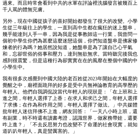
過來。而且時常會看到中共的水軍在評論裡洗腦發言被幾百上
千人罵的體無完膚。
另外，現在中國從孩子的喜好開始都發生了很大的改變。小學
生從三年級往上的學生，一直到高中生都在瘋狂的迷上盤串，
幾乎能達到人手一串，因為我是從事教師這一行業，我曾問一
個初中學生你們為甚麼這麼迷戀這個，你們知道盤串是佛家修
煉者的行為嗎？她居然說知道，她盤串是為了讓自己心平氣
和，忘卻世俗的俗事和壓力，達到無欲無求。當時聽完後我也
感到很震驚，但是這種行為卻實實在在的風靡在整個中國的中
小學生中。
我有很多次感覺到中國大陸的老百姓從2023年開始在大幅度的
覺醒之中，廟裡面跪拜的好多是受中共無神論教育的高學歷的
年輕人。他們自我調侃說當代年輕人的現狀是：「在上班和上
進之間，年輕人選擇了上香；在求人和求己之間，年輕人選擇
了求佛；在作為和作用之間，年輕人選擇了做法。」中共媒體
批年輕人迷信拜佛不上進，網友回答：「一天八小時上班，還
有副業，時不時還有讀書考證，認識世界，做家務帶娃，還要
咋上進？」「不去反思努力也改變不了命運的社會現實，就知
道叭叭年輕人，真是蠻厲害的。」