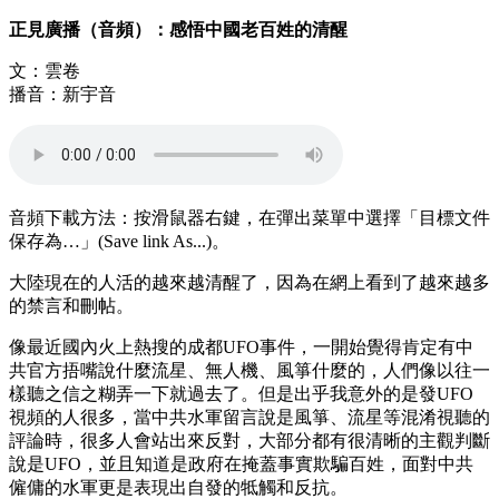
正見廣播（音頻）：感悟中國老百姓的清醒
文：雲卷
播音：新宇音
音頻下載方法：按滑鼠器右鍵，在彈出菜單中選擇「目標文件
保存為…」(Save link As...)。
大陸現在的人活的越來越清醒了，因為在網上看到了越來越多
的禁言和刪帖。
像最近國內火上熱搜的成都UFO事件，一開始覺得肯定有中
共官方捂嘴說什麼流星、無人機、風箏什麼的，人們像以往一
樣聽之信之糊弄一下就過去了。但是出乎我意外的是發UFO
視頻的人很多，當中共水軍留言說是風箏、流星等混淆視聽的
評論時，很多人會站出來反對，大部分都有很清晰的主觀判斷
說是UFO，並且知道是政府在掩蓋事實欺騙百姓，面對中共
僱傭的水軍更是表現出自發的牴觸和反抗。