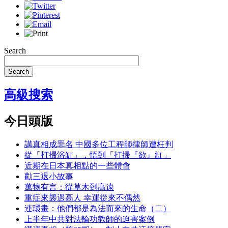
Search
Search
高級搜索
今日頭版
講真相成罪名 中國多位工程師律師遭枉判
從「打掃浴缸」，悟到「打掃『欲』缸」
近期在日本真相點的一些體會
勸三退小故事
萬物有言：從草木到高遠
重症來襲遇高人 幸運從來不偶然
連環畫：他們都是為法而來的生命（二）
上半年中共對法輪功教師的迫害案例