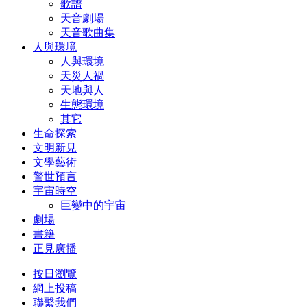
歌譜
天音劇場
天音歌曲集
人與環境
人與環境
天災人禍
天地與人
生態環境
其它
生命探索
文明新見
文學藝術
警世預言
宇宙時空
巨變中的宇宙
劇場
書籍
正見廣播
按日瀏覽
網上投稿
聯繫我們