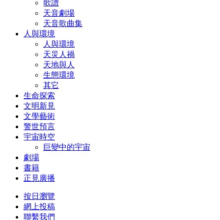
歌譜
天音劇場
天音歌曲集
人與環境
人與環境
天災人禍
天地與人
生態環境
其它
生命探索
文明新見
文學藝術
警世預言
宇宙時空
巨變中的宇宙
劇場
書籍
正見廣播
按日瀏覽
網上投稿
聯繫我們