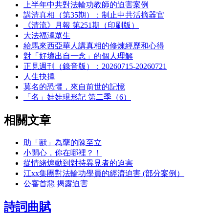
上半年中共對法輪功教師的迫害案例
講清真相（第35期）：制止中共活摘器官
《清流》月報 第251期（印刷版）
大法福澤眾生
給馬來西亞華人講真相的修煉經歷和心得
對「好壞出自一念」的個人理解
正見週刊（錄音版）：20260715-20260721
人生抉擇
莫名的恐懼，來自前世的記憶
「名」娃娃現形記 第二季（6）
相關文章
助「獸」為孽的陳至立
小開心，你在哪裡？！
從情緒煽動到對持異見者的迫害
江xx集團對法輪功學員的經濟迫害 (部分案例）
公審首惡 揭露迫害
詩詞曲賦