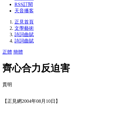
RSS訂閱
天音播客
正見首頁
文學藝術
詩詞曲賦
詩詞曲賦
正體
簡體
齊心合力反迫害
貫明
【正見網2004年08月10日】