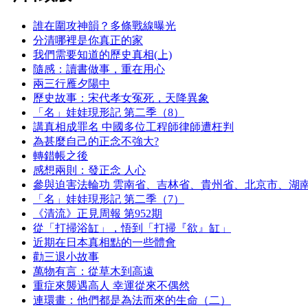
誰在圍攻神韻？多條戰線曝光
分清哪裡是你真正的家
我們需要知道的歷史真相(上)
隨感：讀書做事，重在用心
兩三行雁夕陽中
歷史故事：宋代孝女冤死，天降異象
「名」娃娃現形記 第二季（8）
講真相成罪名 中國多位工程師律師遭枉判
為甚麼自己的正念不強大?
轉錯帳之後
感想兩則：發正念 人心
參與迫害法輪功 雲南省、吉林省、貴州省、北京市、湖
「名」娃娃現形記 第二季（7）
《清流》正見周報 第952期
從「打掃浴缸」，悟到「打掃『欲』缸」
近期在日本真相點的一些體會
勸三退小故事
萬物有言：從草木到高遠
重症來襲遇高人 幸運從來不偶然
連環畫：他們都是為法而來的生命（二）