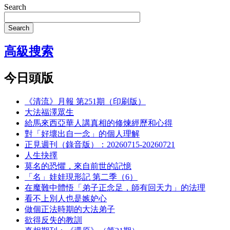
Search
Search
高級搜索
今日頭版
《清流》月報 第251期（印刷版）
大法福澤眾生
給馬來西亞華人講真相的修煉經歷和心得
對「好壞出自一念」的個人理解
正見週刊（錄音版）：20260715-20260721
人生抉擇
莫名的恐懼，來自前世的記憶
「名」娃娃現形記 第二季（6）
在魔難中體悟「弟子正念足，師有回天力」的法理
看不上別人也是嫉妒心
做個正法時期的大法弟子
欲得反失的教訓