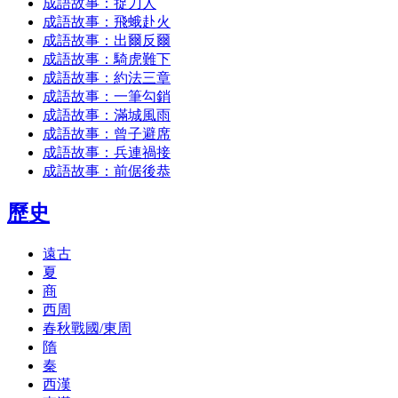
成語故事：捉刀人
成語故事：飛蛾赴火
成語故事：出爾反爾
成語故事：騎虎難下
成語故事：約法三章
成語故事：一筆勾銷
成語故事：滿城風雨
成語故事：曾子避席
成語故事：兵連禍接
成語故事：前倨後恭
歷史
遠古
夏
商
西周
春秋戰國/東周
隋
秦
西漢