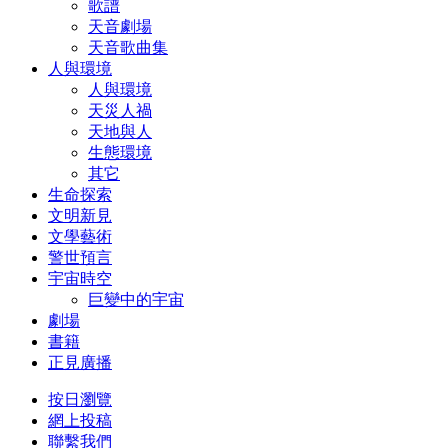
歌譜
天音劇場
天音歌曲集
人與環境
人與環境
天災人禍
天地與人
生態環境
其它
生命探索
文明新見
文學藝術
警世預言
宇宙時空
巨變中的宇宙
劇場
書籍
正見廣播
按日瀏覽
網上投稿
聯繫我們