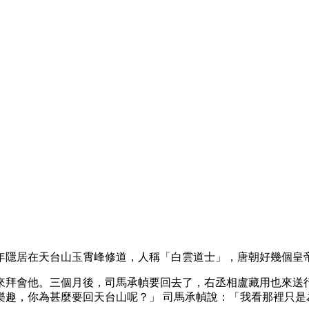
年隱居在天台山玉霄峰修道，人稱「白雲道士」，唐朝好幾個皇
來拜會他。三個月後，司馬承幀要回去了，右丞相盧藏用也來送
樂趣，你為甚麼要回天台山呢？」 司馬承幀說：「我看那裡只是