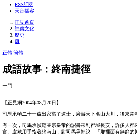
RSS訂閱
天音播客
正見首頁
神傳文化
歷史
唐
正體
簡體
成語故事：終南捷徑
一鬥
【正見網2004年08月20日】
司馬承幀二十一歲出家當了道士，廣游天下名山大川，後來常
有一次，司馬承幀應睿宗皇帝的詔書來到都城長安，許多人都
官。盧藏用手指著終南山，對司馬承幀說：「那裡面有無窮的