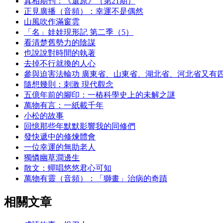
真相期刊：《還原》（第21期）
正見廣播（音頻）：幸運不是偶然
山風吹作滿窗雲
「名」娃娃現形記 第二季（5）
看清楚舊勢力的陰謀
也說說對時間的執著
去掉不行就換的人心
參與迫害法輪功 廣東省、山東省、湖北省、河北省又有
隨想幾則：刺激 現代觀念
五億年前的腳印：一樁科學史上的未解之謎
萬物有言：一紙載千年
小松的故事
回憶那些年默默影響我的同修們
發快遞中的修煉體會
一位幸運的無助老人
獨憐幽草澗邊生
散文：蟬唱悠悠君心可知
萬物有靈（音頻）：「獅畫」治病的奇蹟
相關文章