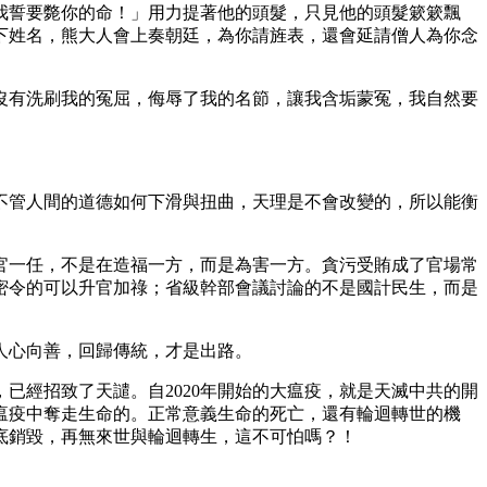
我誓要斃你的命！」用力提著他的頭髮，只見他的頭髮簌簌飄
下姓名，熊大人會上奏朝廷，為你請旌表，還會延請僧人為你念
沒有洗刷我的冤屈，侮辱了我的名節，讓我含垢蒙冤，我自然要
不管人間的道德如何下滑與扭曲，天理是不會改變的，所以能衡
官一任，不是在造福一方，而是為害一方。貪污受賄成了官場常
密令的可以升官加祿；省級幹部會議討論的不是國計民生，而是
人心向善，回歸傳統，才是出路。
已經招致了天譴。自2020年開始的大瘟疫，就是天滅中共的開
瘟疫中奪走生命的。正常意義生命的死亡，還有輪迴轉世的機
底銷毀，再無來世與輪迴轉生，這不可怕嗎？！