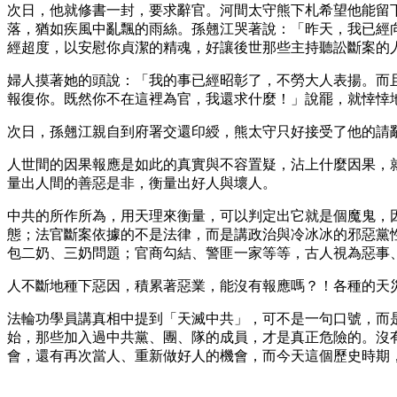
次日，他就修書一封，要求辭官。河間太守熊下札希望他能留
落，猶如疾風中亂飄的雨絲。孫翹江哭著說：「昨天，我已經
經超度，以安慰你貞潔的精魂，好讓後世那些主持聽訟斷案的
婦人摸著她的頭說：「我的事已經昭彰了，不勞大人表揚。而
報復你。既然你不在這裡為官，我還求什麼！」說罷，就悻悻
次日，孫翹江親自到府署交還印綬，熊太守只好接受了他的請
人世間的因果報應是如此的真實與不容置疑，沾上什麼因果，
量出人間的善惡是非，衡量出好人與壞人。
中共的所作所為，用天理來衡量，可以判定出它就是個魔鬼，
態；法官斷案依據的不是法律，而是講政治與冷冰冰的邪惡黨
包二奶、三奶問題；官商勾結、警匪一家等等，古人視為惡事
人不斷地種下惡因，積累著惡業，能沒有報應嗎？！各種的天
法輪功學員講真相中提到「天滅中共」，可不是一句口號，而是
始，那些加入過中共黨、團、隊的成員，才是真正危險的。沒
會，還有再次當人、重新做好人的機會，而今天這個歷史時期