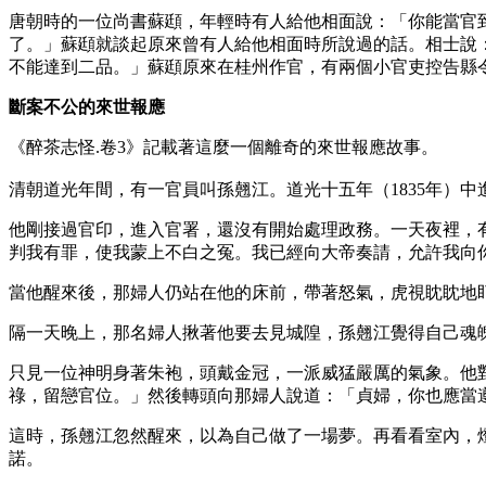
唐朝時的一位尚書蘇頲，年輕時有人給他相面說：「你能當官
了。」蘇頲就談起原來曾有人給他相面時所說過的話。相士說
不能達到二品。」蘇頲原來在桂州作官，有兩個小官吏控告縣
斷案不公的來世報應
《醉茶志怪.卷3》記載著這麼一個離奇的來世報應故事。
清朝道光年間，有一官員叫孫翹江。道光十五年（1835年）
他剛接過官印，進入官署，還沒有開始處理政務。一天夜裡，
判我有罪，使我蒙上不白之冤。我已經向大帝奏請，允許我向
當他醒來後，那婦人仍站在他的床前，帶著怒氣，虎視眈眈地
隔一天晚上，那名婦人揪著他要去見城隍，孫翹江覺得自己魂
只見一位神明身著朱袍，頭戴金冠，一派威猛嚴厲的氣象。他
祿，留戀官位。」然後轉頭向那婦人說道：「貞婦，你也應當
這時，孫翹江忽然醒來，以為自己做了一場夢。再看看室內，
諾。