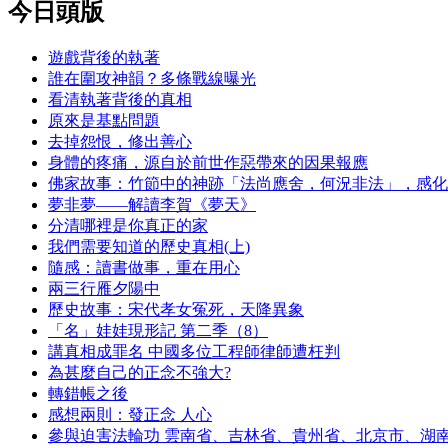
今日頭版
遊戲背後的執著
誰在圍攻神韻？多條戰線曝光
看清執著背後的真相
原來是基點問題
去掉怨恨，修出善心
身體的疼痛，源自於前世作惡帶來的因果報應
佛家故事：竹節中的神跡「法尚應舍，何況非法」，感化
夢非夢——解讀李賀《夢天》
分清哪裡是你真正的家
我們需要知道的歷史真相(上)
隨感：讀書做事，重在用心
兩三行雁夕陽中
歷史故事：宋代孝女冤死，天降異象
「名」娃娃現形記 第二季（8）
講真相成罪名 中國多位工程師律師遭枉判
為甚麼自己的正念不強大?
轉錯帳之後
感想兩則：發正念 人心
參與迫害法輪功 雲南省、吉林省、貴州省、北京市、湖