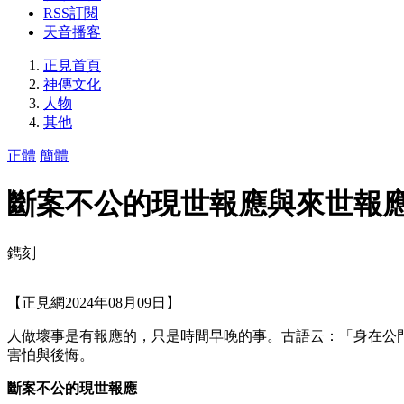
RSS訂閱
天音播客
正見首頁
神傳文化
人物
其他
正體
簡體
斷案不公的現世報應與來世報
鐫刻
【正見網2024年08月09日】
人做壞事是有報應的，只是時間早晚的事。古語云：「身在公
害怕與後悔。
斷案不公的現世報應