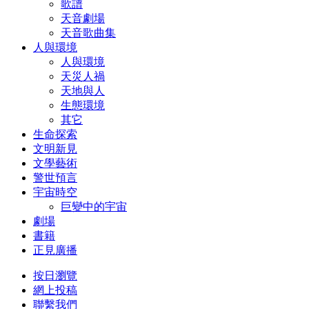
歌譜
天音劇場
天音歌曲集
人與環境
人與環境
天災人禍
天地與人
生態環境
其它
生命探索
文明新見
文學藝術
警世預言
宇宙時空
巨變中的宇宙
劇場
書籍
正見廣播
按日瀏覽
網上投稿
聯繫我們