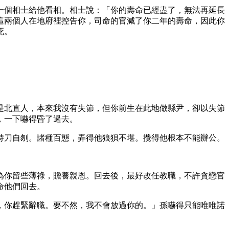
一個相士給他看相。相士說：「你的壽命已經盡了，無法再延長
這兩個人在地府裡控告你，司命的官減了你二年的壽命，因此你
死。
是北直人，本來我沒有失節，但你前生在此地做縣尹，卻以失節
，一下嚇得昏了過去。
持刀自刎。諸種百態，弄得他狼狽不堪。攪得他根本不能辦公。
為你留些薄祿，贍養親恩。回去後，最好改任教職，不許貪戀官
命他們回去。
，你趕緊辭職。要不然，我不會放過你的。」孫嚇得只能唯唯諾