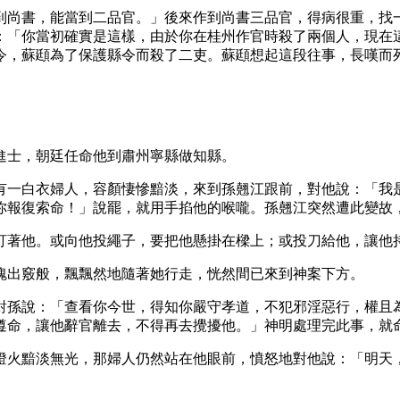
到尚書，能當到二品官。」後來作到尚書三品官，得病很重，找
：「你當初確實是這樣，由於你在桂州作官時殺了兩個人，現在
令，蘇頲為了保護縣令而殺了二吏。蘇頲想起這段往事，長嘆而
中進士，朝廷任命他到肅州寧縣做知縣。
有一白衣婦人，容顏悽慘黯淡，來到孫翹江跟前，對他說：「我
你報復索命！」說罷，就用手掐他的喉嚨。孫翹江突然遭此變故
盯著他。或向他投繩子，要把他懸掛在樑上；或投刀給他，讓他
魄出竅般，飄飄然地隨著她行走，恍然間已來到神案下方。
對孫說：「查看你今世，得知你嚴守孝道，不犯邪淫惡行，權且
遵命，讓他辭官離去，不得再去攪擾他。」神明處理完此事，就
燈火黯淡無光，那婦人仍然站在他眼前，憤怒地對他說：「明天