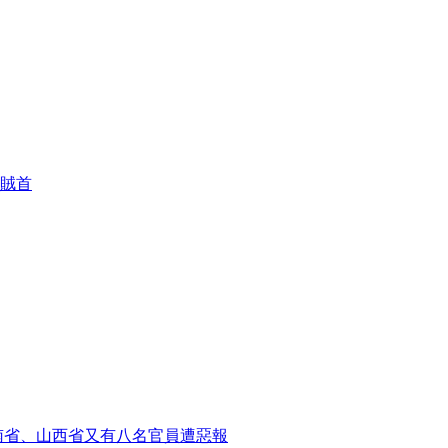
賊首
南省、山西省又有八名官員遭惡報