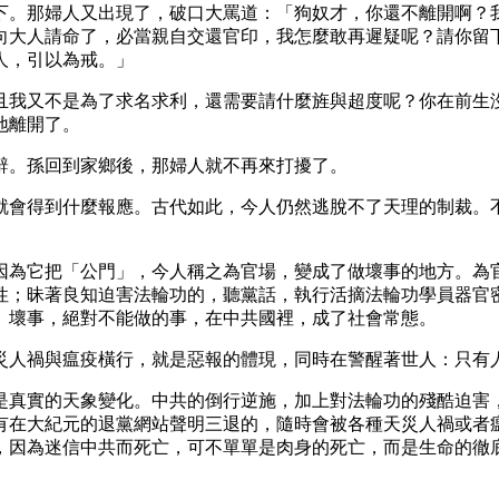
下。那婦人又出現了，破口大罵道：「狗奴才，你還不離開啊？
向大人請命了，必當親自交還官印，我怎麼敢再遲疑呢？請你留
人，引以為戒。」
且我又不是為了求名求利，還需要請什麼旌與超度呢？你在前生
地離開了。
辭。孫回到家鄉後，那婦人就不再來打擾了。
就會得到什麼報應。古代如此，今人仍然逃脫不了天理的制裁。
因為它把「公門」，今人稱之為官場，變成了做壞事的地方。為
性；昧著良知迫害法輪功的，聽黨話，執行活摘法輪功學員器官
、壞事，絕對不能做的事，在中共國裡，成了社會常態。
災人禍與瘟疫橫行，就是惡報的體現，同時在警醒著世人：只有
真實的天象變化。中共的倒行逆施，加上對法輪功的殘酷迫害，
有在大紀元的退黨網站聲明三退的，隨時會被各種天災人禍或者
，因為迷信中共而死亡，可不單單是肉身的死亡，而是生命的徹