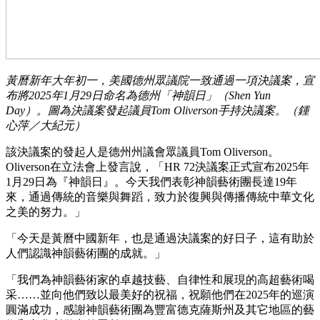
黃曆新年大年初一，美國德州眾議院一致通過一項決議案，宣
布將2025年1月29日命名為德州「神韻日」（Shen Yun
Day）。圖為決議案發起議員Tom Oliverson手持決議案。（鍾
心萍／大紀元）
該決議案的發起人是德州州議會眾議員Tom Oliverson。
Oliverson在立法會上發言說，「HR 72決議案正式宣布2025年
1月29日為『神韻日』。今天我們表彰神韻藝術團長達19年
來，通過傳統的音樂與舞蹈，致力於復興與傳播傳統中華文化
之美的努力。」
「今天是黃曆中國新年，也是通過決議案的好日子，這有助於
人們認識神韻藝術團的成就。」
「我們為神韻藝術家的卓越技藝、自律性和展現的高超藝術喝
采……並向他們致以最美好的祝福，祝願他們在2025年的巡演
圓滿成功，感謝神韻藝術團為豐富德克薩斯州及其它地區的藝