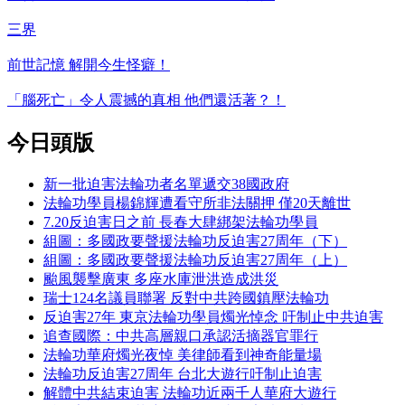
三界
前世記憶 解開今生怪癖！
「腦死亡」令人震撼的真相 他們還活著？！
今日頭版
新一批迫害法輪功者名單遞交38國政府
法輪功學員楊錦輝遭看守所非法關押 僅20天離世
7.20反迫害日之前 長春大肆綁架法輪功學員
組圖：多國政要聲援法輪功反迫害27周年（下）
組圖：多國政要聲援法輪功反迫害27周年（上）
颱風襲擊廣東 多座水庫泄洪造成洪災
瑞士124名議員聯署 反對中共跨國鎮壓法輪功
反迫害27年 東京法輪功學員燭光悼念 吁制止中共迫害
追查國際：中共高層親口承認活摘器官罪行
法輪功華府燭光夜悼 美律師看到神奇能量場
法輪功反迫害27周年 台北大遊行吁制止迫害
解體中共結束迫害 法輪功近兩千人華府大遊行