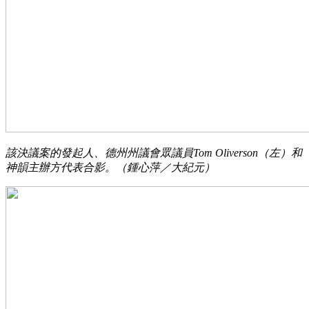
該決議案的發起人、德州州議會眾議員Tom Oliverson（左）和
神韻主辦方代表合影。（鍾心萍／大紀元）