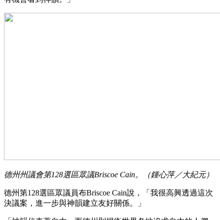
德州州議會第128選區眾議Briscoe Cain。（鍾心萍／大紀元）
德州第128選區眾議員布Briscoe Cain說，「我很高興透過這次
決議案，進一步與神韻建立友好關係。」