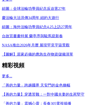
組圖：全球法輪功學員紀念反迫害27年
慶法輪大法洪傳34周年 紐約大遊行
組圖：海外法輪功學員紀念4.25上訪27周年
台故宮書畫特展 蘭亭序與駿馬迎新春
NASA推出2026年月曆 展現罕見宇宙景觀
【圖解】居家必備的應急生存物資儲備清單
精彩視頻
更多...
「善的力量」跨越國界 天安門的金色條幅
【善的力量】穿透苦難：一對中國夫妻的生死堅守
「善的力量」震撼心靈：長春305電視插播