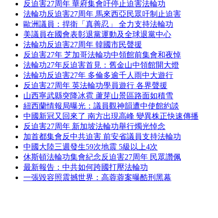
反迫害27周年 華府集會吁停止迫害法輪功
法輪功反迫害27周年 馬來西亞民眾吁制止迫害
歐洲議員：捍衛「真善忍」 全力支持法輪功
美議員在國會表彰退黨運動及全球退黨中心
法輪功反迫害27周年 韓國市民聲援
反迫害27年 芝加哥法輪功中領館前集會和夜悼
法輪功27年反迫害首見：舊金山中領館開大燈
法輪功反迫害27年 多倫多逾千人雨中大遊行
反迫害27周年 英法輪功學員遊行 各界聲援
山西寧武縣突降冰雹 蘆芽山景區路面如積雪
紐西蘭情報局曝光：議員觀神韻遭中使館約談
中國新冠又回來了 南方出現高峰 變異株正快速傳播
反迫害27周年 新加坡法輪功舉行燭光悼念
加首都集會反中共迫害 前安省議員支持法輪功
中國大陸三週發生59次地震 5級以上4次
休斯頓法輪功集會紀念反迫害27周年 民眾讚佩
最新報告：中共如何跨國打壓法輪功
一張毀容照震撼世界：高蓉蓉案曝酷刑黑幕