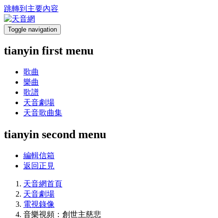
跳轉到主要內容
Toggle navigation
tianyin first menu
歌曲
樂曲
歌譜
天音劇場
天音歌曲集
tianyin second menu
編輯信箱
返回正見
天音網首頁
天音劇場
電視錄像
音樂視頻：創世主慈悲