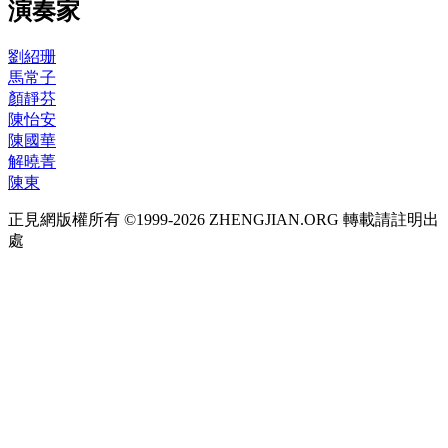
演奏家
劉紹珊
馬常子
顏靜芬
陳怡安
陳國華
解曉菁
陳東
正見網版權所有 ©1999-2026 ZHENGJIAN.ORG 轉載請註明出
處