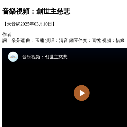
音樂視頻：創世主慈悲
【天音網2025年03月10日】
作者
詞：朵朵蓮 曲：玉蓮 演唱：清音 鋼琴伴奏：喜悅 視頻：惜緣