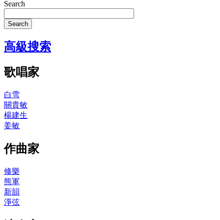
Search
Search
高級搜索
歌唱家
白雪
關貴敏
楊建生
姜敏
作曲家
修樂
熊軍
新韻
淨弦