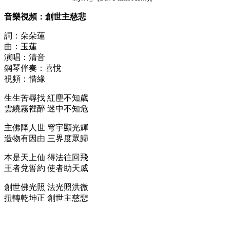
音樂視頻：創世主慈悲
詞：朵朵蓮
曲：玉蓮
演唱：清音
鋼琴伴奏：喜悅
視頻：惜緣
生生苦尋找 紅塵不知歲
雲繞霧裡醉 迷中不知危
主佛降人世 穹宇顯光輝
造物有因由 三界度眾歸
本是天上仙 得法往回飛
王者兌誓約 使者助天威
創世佛光照 法光照洪微
扭轉乾坤正 創世主慈悲