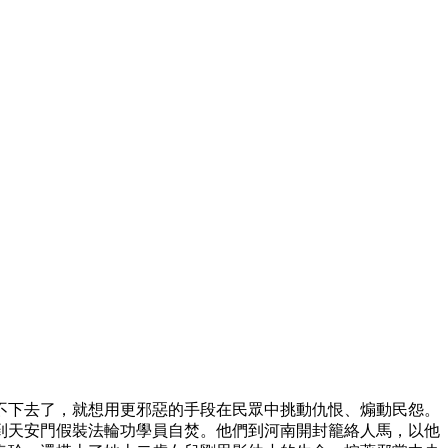
不下去了，就想用更邪惡的手段在民眾中挑動仇恨、煽動民怨。
到天安門假裝法輪功學員自焚。他們到河南開封籠絡人馬，以他