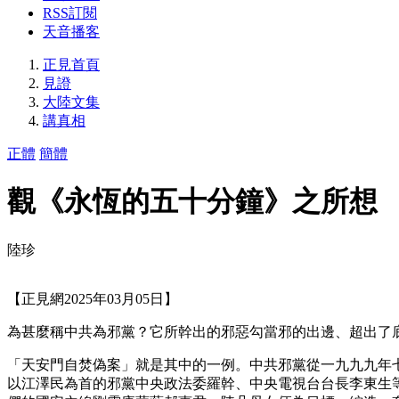
RSS訂閱
天音播客
正見首頁
見證
大陸文集
講真相
正體
簡體
觀《永恆的五十分鐘》之所想
陸珍
【正見網2025年03月05日】
為甚麼稱中共為邪黨？它所幹出的邪惡勾當邪的出邊、超出了
「天安門自焚偽案」就是其中的一例。中共邪黨從一九九九年
以江澤民為首的邪黨中央政法委羅幹、中央電視台台長李東生