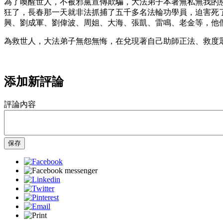
為了喚醒世人，不被邪黨宣傳欺騙，大法弟子本著無私無我的
狂了，長春那一天就非法抓捕了五千多名法輪功學員，迫害死
興、劉成軍、劉偉波、周姐、大海、張凱、雷鳴、老金等，他
為救世人，大法弟子無怨無悔，在兌現著自己助師正法、救度
添加新評論
評論內容
保存