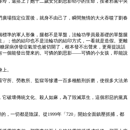
春玲，還搭上了她十二歲女兒劉思影幼小的生命，按著邪黨中央
門廣場指定位置後，就身不由己了，瞬間無情的大火吞噬了劉春
個標準的軍人形像，腿都不是單盤，法輪功學員最基礎的單盤腿
生」；他的結印也不是法輪功的結印方式，一看就是造假。更離
於糖尿病併發症氣管也被切開了，根本發不出聲來，更甭提說話
有一個能發出聲來的。可憐的劉思影——可憐的小女孩，即能說
身上。
看守所、勞教所、監獄等慘遭一百多種酷刑折磨，使很多大法弟
，它破壞傳統文化、殺人如麻，為了毀滅眾生，這個邪惡的黨真
，一切都是陰謀。從1999年「720」開始全面鎮壓抓捕，都