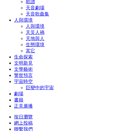
歌譜
天音劇場
天音歌曲集
人與環境
人與環境
天災人禍
天地與人
生態環境
其它
生命探索
文明新見
文學藝術
警世預言
宇宙時空
巨變中的宇宙
劇場
書籍
正見廣播
按日瀏覽
網上投稿
聯繫我們