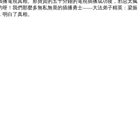
插播電視真相。那寶貴的五十分鐘的電視插播成功後，邪惡太瘋
的呀！我們那麼多無私無畏的插播勇士——大法弟子精英：梁振
，明白了真相。