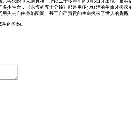
慈悲善念給世人講真相。所以二十多年前的3月5日才出現了長春
了多少生命，《永恆的五十分鐘》那是用多少鮮活的生命才換來
們用失去自由身陷囹圄、甚至自己寶貴的生命換來了世人的覺醒
眾生的誓約。