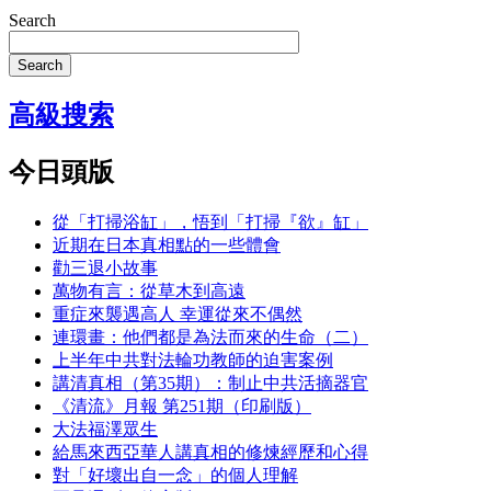
Search
Search
高級搜索
今日頭版
從「打掃浴缸」，悟到「打掃『欲』缸」
近期在日本真相點的一些體會
勸三退小故事
萬物有言：從草木到高遠
重症來襲遇高人 幸運從來不偶然
連環畫：他們都是為法而來的生命（二）
上半年中共對法輪功教師的迫害案例
講清真相（第35期）：制止中共活摘器官
《清流》月報 第251期（印刷版）
大法福澤眾生
給馬來西亞華人講真相的修煉經歷和心得
對「好壞出自一念」的個人理解