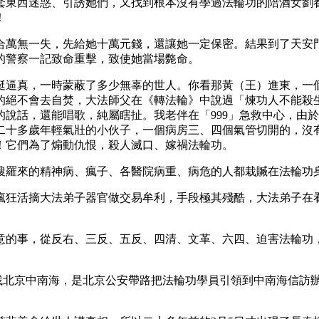
套東西迷惑、引誘她們，又找到根本沒有學過法輪功的陪酒女劉
！
合萬無一失，先給她十萬元錢，還讓她一定保密。結果到了天安
的警察一記致命重擊，致使她當場斃命。
挺逼真，一時蒙蔽了多少無辜的世人。你看那黃（王）進東，一
的絕不會去自焚，大法師父在《轉法輪》中說過「煉功人不能殺
說話，還能唱歌，純屬瞎扯。我老伴在「999」急救中心，由
二十多歲年輕氣壯的小伙子，一個病房三、四個氣管切開的，沒
！它們為了煽動仇恨，殺人滅口、嫁禍法輪功。
假搜羅來的精神病、瘋子、各醫院病重、病危的人都栽贓在法輪功
瘋狂活摘大法弟子器官做交易牟利，手段極其殘酷，大法弟子在
意的事，從反右、三反、五反、四清、文革、六四、迫害法輪功
。
找北京中南海，是北京公安帶路把法輪功學員引領到中南海信訪辦的