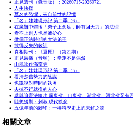
正見週刊（錄音版）：20260715-20260721
人生抉擇
莫名的恐懼，來自前世的記憶
「名」娃娃現形記 第二季（6）
在魔難中體悟「弟子正念足，師有回天力」的法理
看不上別人也是嫉妒心
做個正法時期的大法弟子
欲得反失的教訓
真相期刊：《還原》（第21期）
正見廣播（音頻）：幸運不是偶然
山風吹作滿窗雲
「名」娃娃現形記 第二季（5）
看清楚舊勢力的陰謀
也說說對時間的執著
去掉不行就換的人心
參與迫害法輪功 廣東省、山東省、湖北省、河北省又有
隨想幾則：刺激 現代觀念
五億年前的腳印：一樁科學史上的未解之謎
相關文章