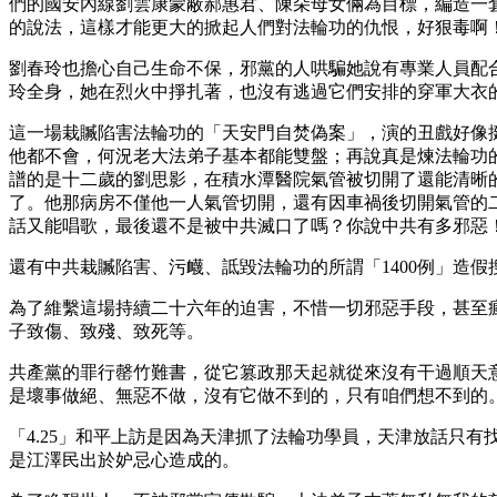
們的國安內線劉雲康蒙蔽郝惠君、陳朵母女倆為目標，編造一
的說法，這樣才能更大的掀起人們對法輪功的仇恨，好狠毒啊
劉春玲也擔心自己生命不保，邪黨的人哄騙她說有專業人員配
玲全身，她在烈火中掙扎著，也沒有逃過它們安排的穿軍大衣
這一場栽贓陷害法輪功的「天安門自焚偽案」，演的丑戲好像
他都不會，何況老大法弟子基本都能雙盤；再說真是煉法輪功
譜的是十二歲的劉思影，在積水潭醫院氣管被切開了還能清晰的
了。他那病房不僅他一人氣管切開，還有因車禍後切開氣管的
話又能唱歌，最後還不是被中共滅口了嗎？你說中共有多邪惡
還有中共栽贓陷害、污衊、詆毀法輪功的所謂「1400例」造
為了維繫這場持續二十六年的迫害，不惜一切邪惡手段，甚至
子致傷、致殘、致死等。
共產黨的罪行罄竹難書，從它篡政那天起就從來沒有干過順天
是壞事做絕、無惡不做，沒有它做不到的，只有咱們想不到的
「4.25」和平上訪是因為天津抓了法輪功學員，天津放話只有
是江澤民出於妒忌心造成的。