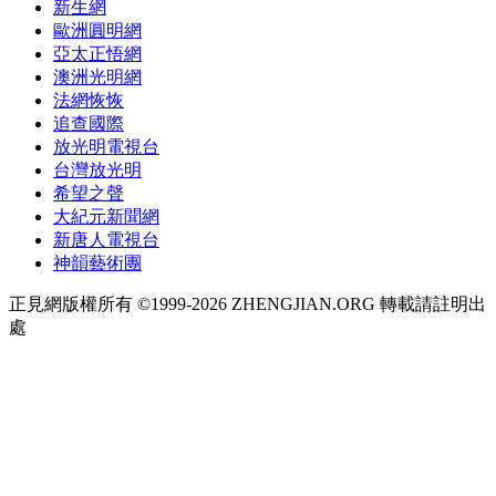
新生網
歐洲圓明網
亞太正悟網
澳洲光明網
法網恢恢
追查國際
放光明電視台
台灣放光明
希望之聲
大紀元新聞網
新唐人電視台
神韻藝術團
正見網版權所有 ©1999-2026 ZHENGJIAN.ORG 轉載請註明出
處