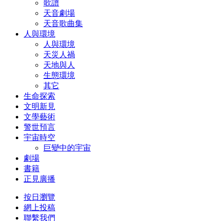
歌譜
天音劇場
天音歌曲集
人與環境
人與環境
天災人禍
天地與人
生態環境
其它
生命探索
文明新見
文學藝術
警世預言
宇宙時空
巨變中的宇宙
劇場
書籍
正見廣播
按日瀏覽
網上投稿
聯繫我們