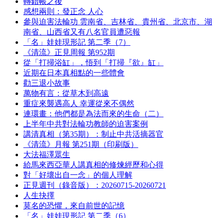
轉錯帳之後
感想兩則：發正念 人心
參與迫害法輪功 雲南省、吉林省、貴州省、北京市、湖
南省、山西省又有八名官員遭惡報
「名」娃娃現形記 第二季（7）
《清流》正見周報 第952期
從「打掃浴缸」，悟到「打掃『欲』缸」
近期在日本真相點的一些體會
勸三退小故事
萬物有言：從草木到高遠
重症來襲遇高人 幸運從來不偶然
連環畫：他們都是為法而來的生命（二）
上半年中共對法輪功教師的迫害案例
講清真相（第35期）：制止中共活摘器官
《清流》月報 第251期（印刷版）
大法福澤眾生
給馬來西亞華人講真相的修煉經歷和心得
對「好壞出自一念」的個人理解
正見週刊（錄音版）：20260715-20260721
人生抉擇
莫名的恐懼，來自前世的記憶
「名」娃娃現形記 第二季（6）