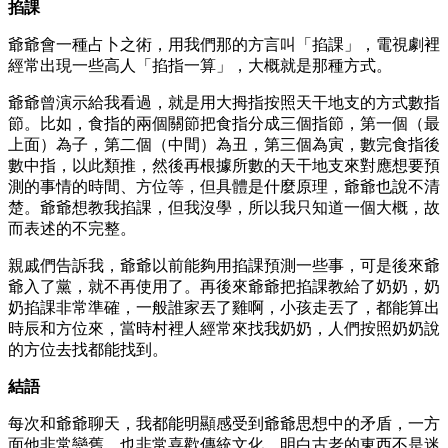
掐課
爺爺會一種占卜之術，用我們那的方言叫「掐課」，電視劇裡
經常出現一些高人「掐指一算」，大概就是那種方式。
爺爺曾演示給我看過，就是用大拇指按照天干地支的方式數指
節。比如，食指的兩個關節把食指分成三個指節，第一個（最
上面）為子，第二個（中間）為丑，第三個為寅，數完食指後
數中指，以此類推，然後再根據所數的天干地支來對應想要預
測的事情的時間、方位等，但具體是什麼原理，爺爺也說不清
楚。爺爺想教我掐課，但我沒學，所以我只知道一個大概，故
而表述的不完整。
親戚們告訴我，爺爺以前能夠用掐課預測一些事，可是後來爺
爺入了黨，就不再使用了。再後來爺爺把掐課教給了奶奶，奶
奶掐課非常準確，一般誰家丟了雞啊，小孩走丟了，都能算出
時辰和方位來，當時村裡人經常來找我奶奶，人們按照奶奶說
的方位去找都能找到。
結語
每次和爺爺聊天，我都能明顯感受到爺爺思想中的矛盾，一方
面他非常戀舊，也非常喜歡傳統文化，明白古老的東西不是迷