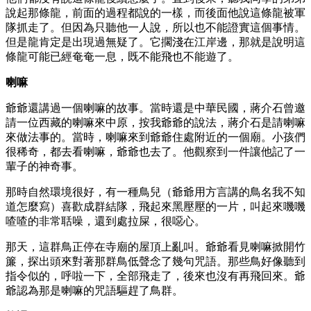
說起那條龍，前面的過程都說的一樣，而後面他說這條龍被軍
隊抓走了。但因為只聽他一人說，所以也不能證實這個事情。
但是龍肯定是出現過無疑了。它擱淺在江岸邊，那就是說明這
條龍可能已經奄奄一息，既不能飛也不能遊了。
喇嘛
爺爺還講過一個喇嘛的故事。當時還是中華民國，蔣介石曾邀
請一位西藏的喇嘛來中原，按我爺爺的說法，蔣介石是請喇嘛
來做法事的。當時，喇嘛來到爺爺住處附近的一個廟。小孩們
很稀奇，都去看喇嘛，爺爺也去了。他觀察到一件讓他記了一
輩子的神奇事。
那時自然環境很好，有一種鳥兒（爺爺用方言講的鳥名我不知
道怎麼寫）喜歡成群結隊，飛起來黑壓壓的一片，叫起來嘰嘰
喳喳的非常聒噪，還到處拉屎，很噁心。
那天，這群鳥正停在寺廟的屋頂上亂叫。爺爺看見喇嘛掀開竹
簾，探出頭來對著那群鳥低聲念了幾句咒語。那些鳥好像聽到
指令似的，呼啦一下，全部飛走了，後來也沒有再飛回來。爺
爺認為那是喇嘛的咒語驅趕了鳥群。