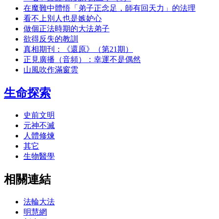
在魔難中體悟「弟子正念足，師有回天力」的法理
看不上別人也是嫉妒心
做個正法時期的大法弟子
欲得反失的教訓
真相期刊：《還原》（第21期）
正見廣播（音頻）：幸運不是偶然
山風吹作滿窗雲
生命探索
史前文明
元神不滅
人體修煉
其它
生物醫學
相關連結
法輪大法
明慧網