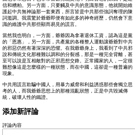
信和糟粕。另一方面，只要觸及中共的意識形態，他就開始維
護起中共無神論那一套東西，所言皆是中共那些強詞奪理的陳
詞濫調。我震驚於爺爺即便有如此多的神奇經歷，仍然會下意
識的維護中共那些顯而易見的謊言。
當然我也明白，一方面，爺爺因為拿著退休工資，認為這是黨
的「恩惠」，另一方面，共產黨的各種整人運動讓爺爺對中共
的邪惡仍然有著深深的恐懼。在我爺爺身上，我看到了中共邪
說和傳統文化那種難以調和的分裂感，那是一種完全背離，甚
至可以說是互相敵對的正邪思想交鋒。正常國家的人，一定很
難想像這是怎麼樣的一種狀態，而在中國，這卻是一種普遍的
現象。
中共用謊言欺騙中國人，用暴力威脅和利益誘惑那些會獨立思
考的人，而我爺爺思想上的那種混亂狀態，正是中共毀滅傳
統，破壞人性的鐵證。
添加新評論
評論內容