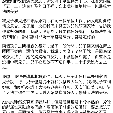
感受到師父的洪大慈悲，師父為了眾生操盡了心。在普天同慶
「五一三」這個神聖的日子裡，寫出我的修煉故事，以展現大
法的美好！
我兒子和兒媳在未結婚前，在同一個單位工作，兩人處對像時
情投意合。兒子第一次把我們未見面的兒媳領回家時，告訴我
他處對像的事。我說：沒意見，只要你倆好就行！從學法中我
們都明白，誰和誰能成為一家都是緣分，都是定好的！
兩個孩子之間相處的很好，過了一段時間，兒子回來躺在床上
悶悶不樂的，還流著眼淚。我說：怎麼了？兒子說：是因為你
修煉大法了，她的媽媽極力反對，不讓他倆相處了，而並不是
沒相中我兒子。兒子心裡放不下這件事，二十多天沒有去上
班。
我想：我得去講真相救她們。我說：兒子咱倆打車去她家吧！
兒子說：行，兒子也是從小就和我修煉大法的。我和兒子來到
她家，和她爸媽講了大法被迫害的真相、天安門自焚真相、講
了大法洪傳全世界……叫人怎麼樣做好人，修煉大法的美好。
她媽媽雖然沒有直接駁斥我，但是態度也是不冷不熱的，旁邊
的鄰居也來勸說她們說：兩個孩子相處的這麼好，要是把孩子
弄出個三長兩短來，你不是幹壞事了嗎？到時後悔都來不及