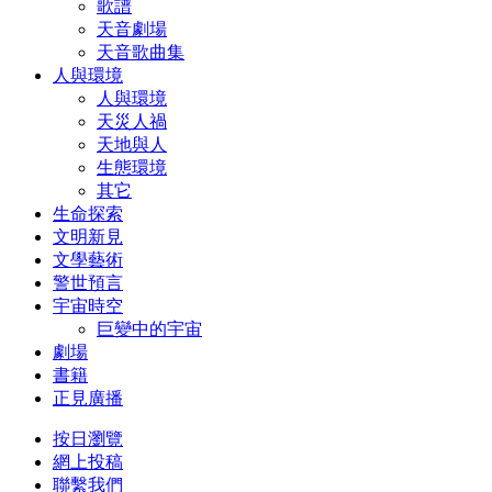
歌譜
天音劇場
天音歌曲集
人與環境
人與環境
天災人禍
天地與人
生態環境
其它
生命探索
文明新見
文學藝術
警世預言
宇宙時空
巨變中的宇宙
劇場
書籍
正見廣播
按日瀏覽
網上投稿
聯繫我們