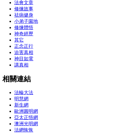
法會文章
修煉故事
祛病健身
小弟子園地
修煉體悟
神奇經歷
其它
正念正行
迫害真相
神目如電
講真相
相關連結
法輪大法
明慧網
新生網
歐洲圓明網
亞太正悟網
澳洲光明網
法網恢恢