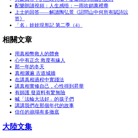
配樂朗讀視頻：人生感悟：一雨吹銷萬裡塵
上士的回答——解讀陶弘景《詔問山中何所有賦詩以
答》
「名」娃娃現形記 第二季（4）
相關文章
用真相幣救人的體會
心中有正念 救度有緣人
那一年的冬天
真相灑遍 古道城牆
在講真相過程中實踐法
講真相實修自己，心性得到昇華
有師護 發資料有驚無險
喊「法輪大法好」的孩子們
講講我們在那個年代的故事
信任的崩塌有多徹底
大陸文集