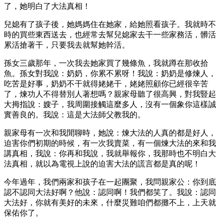
了，她明白了大法真相！
兒媳有了孩子後，她媽媽住在她家，給她照看孩子。我就時不
時的買些東西送去，也經常去幫兒媳家去干一些家務活，髒活
累活搶著干，只要我去就幫她幹活。
孫女三歲那年，一次我去她家買了幾條魚，我就蹲在那收拾
魚。孫女對我說：奶奶，你累不累呀！我說：奶奶是修煉人，
吃苦是好事，奶奶不干就得姥姥干，姥姥照顧你已經很辛苦
了，煉功人不得替別人著想嗎？親家母聽了很高興，對我豎起
大拇指說：嫂子，我周圍接觸這麼多人，沒有一個象你這樣誠
實善良的。我說：這是大法師父教我的。
親家母有一次和我閒聊時，她說：煉大法的人真的都是好人，
迫害你們初期的時候，有一次我賣菜，有一個煉大法的來和我
講真相，我說：你再和我說，我就舉報你，我那時也不明白大
法真相，就以為電視上說的迫害大法的謊言都是真的呢！
今年過年，我們兩家和孩子在一起團聚，我問親家公：你到底
認不認同大法好啊？他說：認同啊！我們都笑了。我說：認同
大法好，你就有美好的未來，什麼災難咱們都攤不上，上天就
保佑你了。