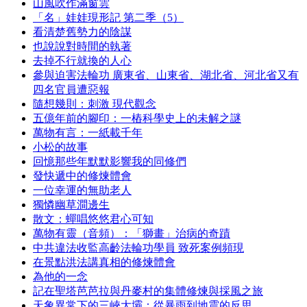
山風吹作滿窗雲
「名」娃娃現形記 第二季（5）
看清楚舊勢力的陰謀
也說說對時間的執著
去掉不行就換的人心
參與迫害法輪功 廣東省、山東省、湖北省、河北省又有
四名官員遭惡報
隨想幾則：刺激 現代觀念
五億年前的腳印：一樁科學史上的未解之謎
萬物有言：一紙載千年
小松的故事
回憶那些年默默影響我的同修們
發快遞中的修煉體會
一位幸運的無助老人
獨憐幽草澗邊生
散文：蟬唱悠悠君心可知
萬物有靈（音頻）：「獅畫」治病的奇蹟
中共違法收監高齡法輪功學員 致死案例頻現
在景點洪法講真相的修煉體會
為他的一念
記在聖塔芭芭拉與丹麥村的集體修煉與採風之旅
天象異常下的三峽大壩：從暴雨到地震的反思