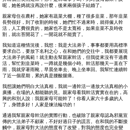
呢，她爸媽就沒再說什麼，後來兩個孩子結婚了。
親家母住在農村，她家有蔬菜大棚，種了很多韭菜，那年韭菜
長勢很好，到了收割的時候，她們忙不過來時，就得僱人幹
活，人工費很貴的，她家也不是太寬裕，如果韭菜不及時收
割，就出苔開花了，一開花就不能賣了。
我知道這種情況後，我想：我是大法弟子，事事都要用高標準
要求自己，要放下名利之心，在和她們的交往中，我都要展現
大法弟子的風範！就主動去幫親家幹活，但我從來沒有干過農
活，幫忙割韭菜時，一蹲就是幾個小時。幹活那幾天一直在下
雨，我就穿著雨靴，早晨坐車去、晚上坐車回。我幫忙連續幹
了近一個星期，累的真是腰酸腿痛。
我想讓她們明白大法真相，我就一邊幹活一邊放大法真相的小
廣播，在場的人都能聽的見。親家母看我幹活實實在在的，高
興的和別人說：我親家母可能幹了！你看人家六十多歲的人
了，身體多好！人家是煉法輪功的！
通過我幫親家母幹活的實際行動，也破除了親家母認為邪黨宣
傳的大法弟子不顧家，不好好過日子的謊言。在和我的不斷接
觸中，親家母對大法的態度有了改變，對我的態度也完全變