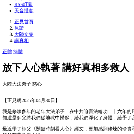
RSS訂閱
天音播客
正見首頁
見證
大陸文集
講真相
正體
簡體
放下人心執著 講好真相多救人
大陸大法弟子 慈心
【正見網2025年04月30日】
我是修煉多年的老年大法弟子，在中共迫害法輪功二十六年的
知道是師父將我們從地獄中撈起，給我們淨化了身體，給予了
最近學了師父《關鍵時刻看人心》經文，更加感到修煉的珍貴