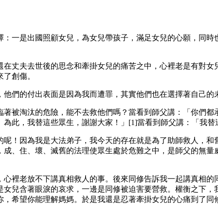
擇：一是出國照顧女兒，為女兒帶孩子，滿足女兒的心願，同時
還在丈夫去世後的思念和牽掛女兒的痛苦之中，心裡老是有對女
來了創傷。
，他們的付出表面是因為我而遭罪，其實他們也在選擇著自己的
臨著被淘汰的危險，能不去救他們嗎？當看到師父講：「你們都
為此，我替這些眾生，謝謝大家！」[1]當看到師父講：「我
的呢！因為我是大法弟子，我今天的存在就是為了助師救人，和舊
，成、住、壞、滅舊的法理使眾生處於危難之中，是師父的無量
，心裡老放不下講真相救人的事。後來同修告訴我一起講真相的
是女兒含著眼淚的哀求，一邊是同修被迫害要營救。權衡之下，
你，希望你能理解媽媽。於是我還是忍著牽掛女兒的心痛到了同