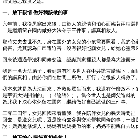
師父慈悲救度之恩。
一、放下親情 做好我該做的事
六年前，我從黑窩出來後，由於人的親情和怕心面臨著兩種選
二是繼續留在國內做好大法弟子三件事，講真相救人。
那時丈夫去世不久，身在國外的女兒的小孩需要照看，我的心
傷害。尤其認為自己遭迫害，沒有很好照顧女兒，給她心靈帶
回來後通過學法和同修交流，認識到家裡親人都是為大法而來
我是一名大法弟子，看到還有許多世人在中共謊言矇騙下，面
們的講真相，由於你們在世間上所做、所行，使很多人得救了。
我本來就是為大法而來，為救度眾生而來，我還有什麼放不下
是宇宙大法開創的」（《論語》）。當今世人也是師父造就的
為此我下決心依然留在國內，繼續做好自己該做的三件事。
二零二四年，女兒回國來看望我，我在陪伴女兒的幾天時間裡
回去，是送女兒呢，還是按時去參與交流營救同修的事，一邊
說：媽媽是修煉人，媽媽有媽媽要做的事，媽媽不能親自去送
二、放下怕心 講好真相多救人