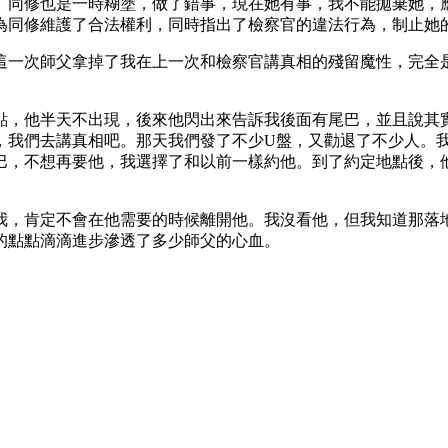
。同修也是一時糊塗，做了錯事，現在她有事，我不能拋棄她，
為同修維護了合法權利，同時指出了檢察官的違法行為，制止她
這一次師父拿掉了我在上一次和檢察官講真相的殘留魔性，完全
點，他半天不出現，後來他閃出來告訴我後面有尾巴，並且說其
，我們去講真相吧。那天我們發了不少U盤，又勸退了不少人。
巴，不想再要他，我選擇了和以前一樣約他。到了約定地點後，
我，肯定不會在他需要的時候離開他。我沒看他，但我知道那落
的點點滴滴進步滲透了多少師父的心血。