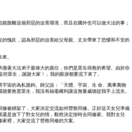
也能脫離這個邪惡的迫害環境，而且在國外也可以做大法的事；
兒的愧疚，認為邪惡的迫害給父母親、丈夫帶來了恐懼和不安的
未來。
承擔著大法弟子最偉大的責任，你們是眾生得救的希望。由於你
替這些眾生，謝謝大家！」我的眼淚都要流下來了。
宇宙的為私脫鉤。師父說：「天體、宇宙、生 命、萬事萬物
威德要救度眾生，我沒有絲毫權利讓這無量威德從我手上流失。
同修被綁架了，大家決定交流如何營救同修。正好這天女兒準備
我還是放下了對女兒的情，毅然決定按時去同修家。我對女兒
修家裡，大家交流了營救同修的方案。