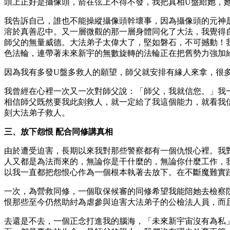
頭上正好是攝像頭，箭在弦上不得不發，我把真相U盤給她，
我告訴自己，誰也不能操縱攝像頭幹壞事，因為攝像頭的元神
溶於真善忍中。又一層微觀的那一層身體同化了大法，我覺得
師父的無量威德。大法弟子太偉大了，堅如磐石，不可撼動！
色法輪，連帶著未來新宇的無數旋轉的法輪正在把舊勢力強加
因為我有多發U盤多救人的願望，師父就安排有緣人來拿，很
我曾經在心裡一次又一次對師父說：「師父，我就信您。」我
相信師父既然要我此刻救人，就一定給了我這個能力，就看我
刻大法弟子救人。
三、放下怨恨 配合同修講真相
由於遭受迫害，長期以來我對那些警察都有一個仇恨心裡。我
人又都是為法而來的，無論你是干什麼的，無論你什麼工作，我
以我一直都把怨恨心作為一個根本執著去放下。在不斷魔難實
一次，為營救同修，一個取保候審的同修希望我能陪她去檢察
恨那些至今仍然助紂為虐參與迫害大法弟子的公檢法人員，而
去還是不去，一個正念打進我的腦海，「未來新宇宙沒有為私