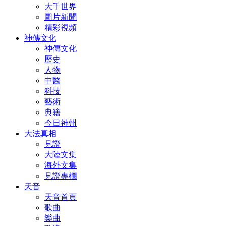
大千世界
圖片新聞
精彩視頻
神傳文化
神傳文化
歷史
人物
中醫
科技
藝術
典籍
今日神州
大法真相
見證
大陸文集
海外文集
見證專欄
天音
天音首頁
歌曲
樂曲