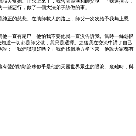
應該去幫她。正念上來了，我含著眼淚和師父說：「我選擇去，
的一些惡行，做了一個大法弟子該做的事。
是純正的慈悲。在助師救人的路上，師父一次次給予我無上恩
實他一直有尾巴，他怕我不要他就一直沒告訴我。當時一絲怨恨
我知道一切都是師父做，我只是選擇。之後我在交流中講了自己
他說：「我們談談好嗎？」我們找個地方坐下來，他說大家都有
地有聲的顆顆淚珠似乎是他的天國世界眾生的眼淚。危難時，與