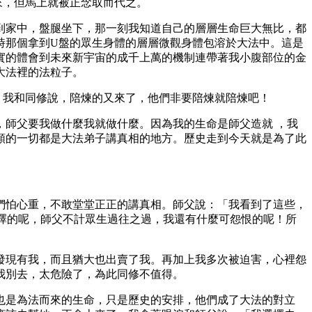
來，但馬上就被正念取而代之。
到家中，盤腿坐下，那一刻我知道自己的層層生命巨大無比，都
時那個拿到U盤的眾生身體的層層微觀身體包溶於大法中。這是
實的體會到未來新宇宙的成千上萬的機制連帶著我小腹部位的金
大法裡的法粒子。
，我和同修說，陪煉的又來了，他們非要陪煉就陪煉吧！
師父要我做什麼我就做什麼。因為我的生命是師父造就 ，我
類的一切都是大法弟子講真相的地方。歷史走到今天就是為了此
們怕心重，不敢堂堂正正的講真相。師父說：「我看到了這些，
選擇的呢，師父不計眾生過往之過，我還有什麼可怨恨的呢！所
發現有我，而且猶大也出賣了我。再加上我多次被迫害，心裡怨
我別去，太危險了，為此同修不值得。
也是為法而來的生命，只是歷史的安排，他們成了大法的對立