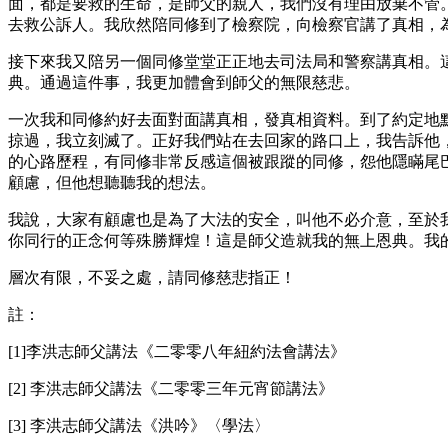
面，都是要救的生命，是師父的親人，我們沒有理由放棄不管
去救公訴人。我欣然陪同修到了檢察院，向檢察官講了真相，
接下來我又陪另一個同修堂堂正正地去司法局和警察講真相。
典。通過這件事，我更加體會到師父的無限慈悲。
一次我和同修約好去面對面講真相，發真相資料。到了約定地
掠過，我立刻滅了。正好我們站在去回家的路口上，我告訴他
的心路歷程，有同修非常反感這個被跟蹤的同修，怨他隱瞞尾
顧慮，但他想聽聽我的想法。
我說，大家有顧慮也是為了大法的安全，叫他不必介意，至於
你同行的正念何等殊勝輝煌！這是師父造就我的無上恩典。我
層次有限，不妥之處，請同修慈悲指正！
註：
[1]李洪志師父講法《二零零八年紐約法會講法》
[2] 李洪志師父講法《二零零三年元宵節講法》
[3] 李洪志師父講法《洪吟》〈學法〉