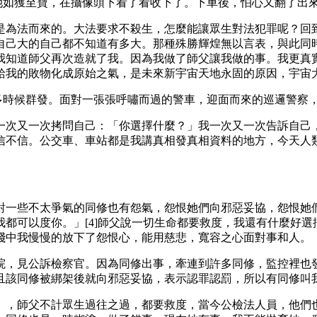
她如獲至寶，在攝像頭下看了看收下了。下車後，怕心又翻了出
是為法而來的。大法要求不殺生，怎麼能讓眾生對法犯罪呢？回
自己大的自己都不知道有多大。那種殊勝輝煌無以言表，與此同
我知道師父再次造就了我。因為我做了師父讓我做的事。我更真
給我的敗物化成原始之氣，是未來新宇宙天地永固的原因，宇宙
多時候群發。面對一張張呼嘯而過的警車，迎面而來的巡邏警察
一次又一次拷問自己：「你選擇什麼？」我一次又一次告訴自己，
信不信。公交車、車站都是我講真相發真相資料的地方，今天人
對一些不太爭氣的同修也有怨氣，怨恨她們向邪惡妥協，怨恨她
都可以度你。」[4]師父說一切生命都要救度，我還有什麼好
踐中我慢慢的放下了怨恨心，能用慈悲，寬容之心面對事和人。
院，見公訴檢察官。因為同修出事，牽連到許多同修，監控裡也
且該同修被綁架後就向邪惡妥協，表示認罪認罰，所以有同修叫
」，師父不計眾生過往之過，都要救度，當今公檢法人員，他們