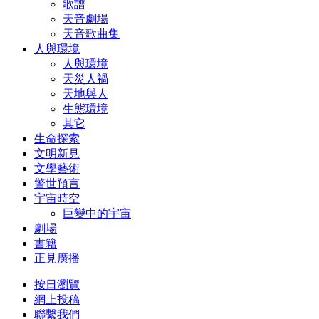
歌譜
天音劇場
天音歌曲集
人與環境
人與環境
天災人禍
天地與人
生態環境
其它
生命探索
文明新見
文學藝術
警世預言
宇宙時空
巨變中的宇宙
劇場
書籍
正見廣播
按日瀏覽
網上投稿
聯繫我們