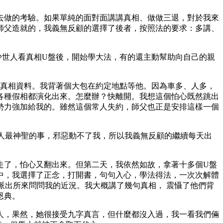
去做的考驗。如果單純的面對面講講真相、做做三退，對於我來
師父造就的，我義無反顧的選擇了後者，按照法的要求：多講、
少世人看真相U盤後，開始學大法，有的還主動幫助向自己的親
等真相資料。我背著個大包在約定地點等他。因為車多、人多，
各種假相都演化出來。怎麼辦？快離開。我想這個怕心既然跳出
勢力強加給我的。雖然這個常人失約，師父也正是安排這樣一個
救人最神聖的事，邪惡動不了我，所以我義無反顧的繼續每天出
走了，怕心又翻出來。但第二天，我依然如故，拿著十多個U盤
中，我選擇了正念，打開書，句句入心，學法得法，一次次解體
派出所來問問我的近況。我大概講了幾句真相， 震懾了他們背
恩典。
人，果然，她很接受九字真言，但什麼都沒入過，我一看我們倆