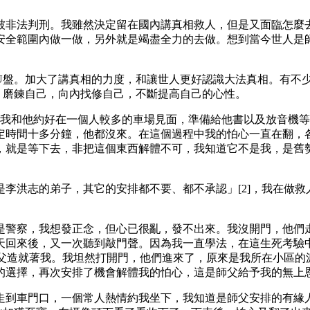
被非法判刑。我雖然決定留在國內講真相救人，但是又面臨怎麼
安全範圍內做一做，另外就是竭盡全力的去做。想到當今世人是
U盤。加大了講真相的力度，和讓世人更好認識大法真相。有不
，磨鍊自己，向內找修自己，不斷提高自己的心性。
。我和他約好在一個人較多的車場見面，準備給他書以及放音機
定時間十多分鐘，他都沒來。在這個過程中我的怕心一直在翻，
，就是等下去，非把這個東西解體不可，我知道它不是我，是舊
李洪志的弟子，其它的安排都不要、都不承認」[2]，我在做
是警察，我想發正念，但心已很亂，發不出來。我沒開門，他們
天回來後，又一次聽到敲門聲。因為我一直學法，在這生死考驗
師父造就著我。我坦然打開門，他們進來了，原來是我所在小區的
的選擇，再次安排了機會解體我的怕心，這是師父給予我的無上
走到車門口，一個常人熱情約我坐下，我知道是師父安排的有緣