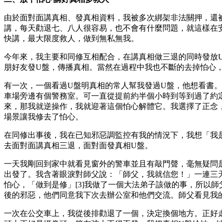
由於面對面講真相、發真相資料，我被多次綁架非法關押，還
講，每天勸退七、八人很容易，也不會有什麼問題，就這樣在
快講，最大限度救人，做到無私無我。
今年來，我主要和同修互相配合，在講真相做三退的同時發放
朋好友發U盤，傳播真相。當然在過程中我也不斷的去掉怕心
有一次，一個看過U盤明真相的常人幫我發過U盤，他想看書
車場旁邊有個警務室。可一直從提前約半個小時到等到過了約
來，那我就逆操作，我就迎著這個怕心解體它。我選擇了正念
場景讓我修去了怕心。
在同修出事後，我在已知邪惡調監控有我的情況下，我想「我是
去面對面講真相三退，面對面發真相U盤。
一天我剛回到家中就看見窗外的警車並且有敲門聲，毫無疑問
出發了。我含著眼淚對師父說：「師父，我就信您！」一連三
怕心，「做到是修」[3]我做了一個大法弟子該做的事，所以
後的邪惡，他們同意我下次去辦公室和他們交流。師父看見我
一次在公交車上，我從後排勸退了一個，決定換個地方。正好