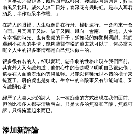
「世事如舟掛短篷，或移西岸或移東。幾回缺月還圓月，數陣
南風又北風。歲久人無千日好，春深花有幾時紅。是非入耳君
須忍，半作痴呆半作聾。」
在詩人的眼裡，人生就像是在行舟、楊帆遠行。一會向東一會
向西。月亮圓了又缺、缺了又圓、風向一會南、一會北。人生
有幸福的時光、也有悲傷的日子，猶如花的鮮艷與凋謝。我們
遇到不如意的事情，能夠裝聾作啞的過去就可以了，何必當真
呢？人生的很多事情都是自己無法做主的。
很多很有名的人，卻以愛玩、惡作劇的性格出現在我們面前。
其實外人又有誰知道，他們心中的苦楚呢？明明自己很悲傷，
還要在人面前表現的雲淡風輕。只能以這種玩世不恭的樣子來
掩蓋了。唐伯虎也是如此。生命中的辛酸事又有誰能知道、又
有誰關心呢？
經歷了大喜大悲的詩人，以一種痴傻的方式出現在我們面前。
但他比很多人都要清醒明白。只是太多的無奈和辛酸，無處可
訴，只得掩蓋起來而已。
添加新評論