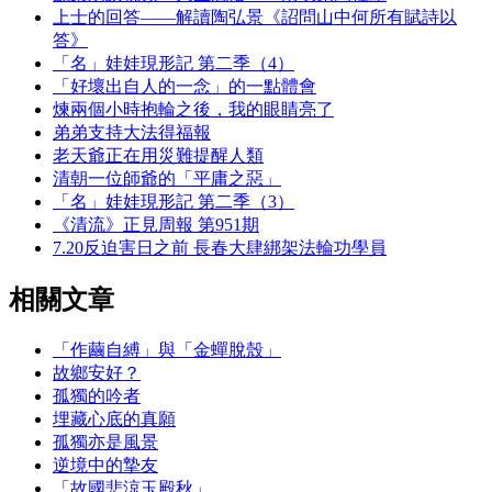
上士的回答——解讀陶弘景《詔問山中何所有賦詩以
答》
「名」娃娃現形記 第二季（4）
「好壞出自人的一念」的一點體會
煉兩個小時抱輪之後，我的眼睛亮了
弟弟支持大法得福報
老天爺正在用災難提醒人類
清朝一位師爺的「平庸之惡」
「名」娃娃現形記 第二季（3）
《清流》正見周報 第951期
7.20反迫害日之前 長春大肆綁架法輪功學員
相關文章
「作繭自縛」與「金蟬脫殼」
故鄉安好？
孤獨的吟者
埋藏心底的真願
孤獨亦是風景
逆境中的摯友
「故國悲涼玉殿秋」