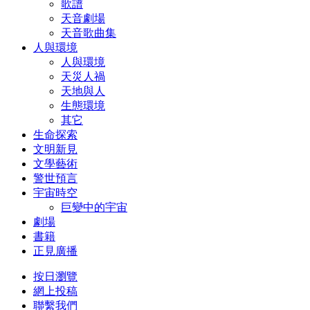
歌譜
天音劇場
天音歌曲集
人與環境
人與環境
天災人禍
天地與人
生態環境
其它
生命探索
文明新見
文學藝術
警世預言
宇宙時空
巨變中的宇宙
劇場
書籍
正見廣播
按日瀏覽
網上投稿
聯繫我們