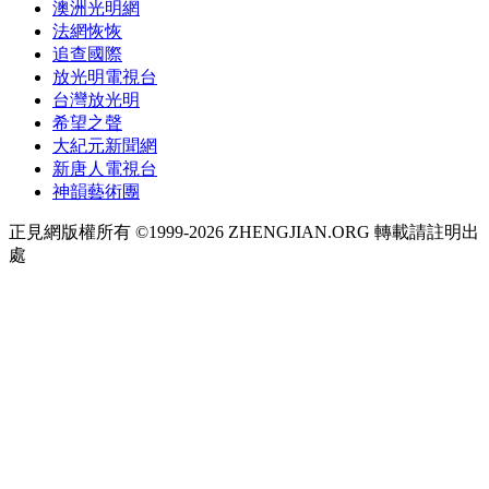
澳洲光明網
法網恢恢
追查國際
放光明電視台
台灣放光明
希望之聲
大紀元新聞網
新唐人電視台
神韻藝術團
正見網版權所有 ©1999-2026 ZHENGJIAN.ORG 轉載請註明出
處