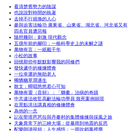
看清楚舊勢力的陰謀
也說說對時間的執著
去掉不行就換的人心
參與迫害法輪功 廣東省、山東省、湖北省、河北省又有
四名官員遭惡報
隨想幾則：刺激 現代觀念
五億年前的腳印：一樁科學史上的未解之謎
萬物有言：一紙載千年
小松的故事
回憶那些年默默影響我的同修們
發快遞中的修煉體會
一位幸運的無助老人
獨憐幽草澗邊生
散文：蟬唱悠悠君心可知
萬物有靈（音頻）：「獅畫」治病的奇蹟
中共違法收監高齡法輪功學員 致死案例頻現
在景點洪法講真相的修煉體會
為他的一念
記在聖塔芭芭拉與丹麥村的集體修煉與採風之旅
天象異常下的三峽大壩：從暴雨到地震的反思
配樂朗讀視頻：人生感悟：一雨吹銷萬裡塵