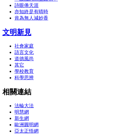
詩眼倦天涯
亦知終是有晴時
肯為無人減妙香
文明新見
社會家庭
語言文化
道德風尚
其它
學校教育
科學思辨
相關連結
法輪大法
明慧網
新生網
歐洲圓明網
亞太正悟網