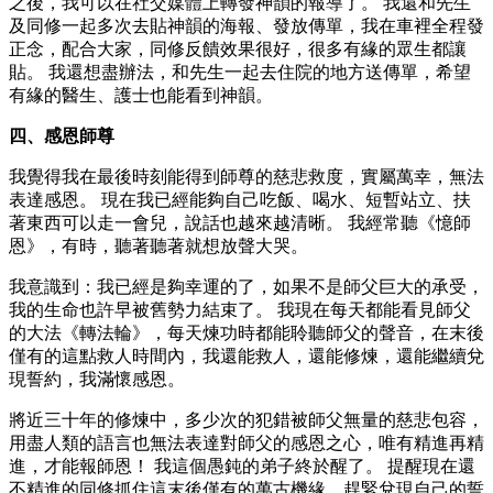
之後，我可以在社交媒體上轉發神韻的報導了。 我還和先生
及同修一起多次去貼神韻的海報、發放傳單，我在車裡全程發
正念，配合大家，同修反饋效果很好，很多有緣的眾生都讓
貼。 我還想盡辦法，和先生一起去住院的地方送傳單，希望
有緣的醫生、護士也能看到神韻。
四、感恩師尊
我覺得我在最後時刻能得到師尊的慈悲救度，實屬萬幸，無法
表達感恩。 現在我已經能夠自己吃飯、喝水、短暫站立、扶
著東西可以走一會兒，說話也越來越清晰。 我經常聽《憶師
恩》，有時，聽著聽著就想放聲大哭。
我意識到：我已經是夠幸運的了，如果不是師父巨大的承受，
我的生命也許早被舊勢力結束了。 我現在每天都能看見師父
的大法《轉法輪》，每天煉功時都能聆聽師父的聲音，在末後
僅有的這點救人時間內，我還能救人，還能修煉，還能繼續兌
現誓約，我滿懷感恩。
將近三十年的修煉中，多少次的犯錯被師父無量的慈悲包容，
用盡人類的語言也無法表達對師父的感恩之心，唯有精進再精
進，才能報師恩！ 我這個愚鈍的弟子終於醒了。 提醒現在還
不精進的同修抓住這末後僅有的萬古機緣，趕緊兌現自己的誓