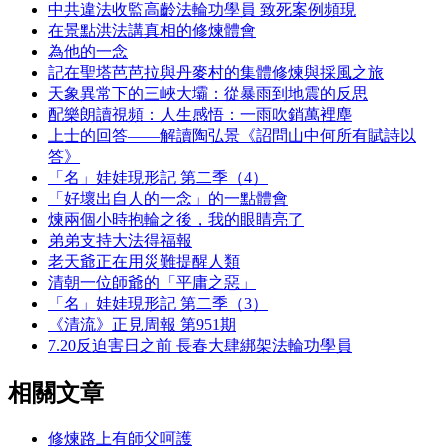
中共違法收監高齡法輪功學員 致死案例頻現
在景點洪法講真相的修煉體會
為他的一念
記在聖塔芭芭拉與丹麥村的集體修煉與採風之旅
天象異常下的三峽大壩：從暴雨到地震的反思
配樂朗讀視頻：人生感悟：一雨吹銷萬裡塵
上士的回答——解讀陶弘景《詔問山中何所有賦詩以
答》
「名」娃娃現形記 第二季（4）
「好壞出自人的一念」的一點體會
煉兩個小時抱輪之後，我的眼睛亮了
弟弟支持大法得福報
老天爺正在用災難提醒人類
清朝一位師爺的「平庸之惡」
「名」娃娃現形記 第二季（3）
《清流》正見周報 第951期
7.20反迫害日之前 長春大肆綁架法輪功學員
相關文章
修煉路上有師父呵護