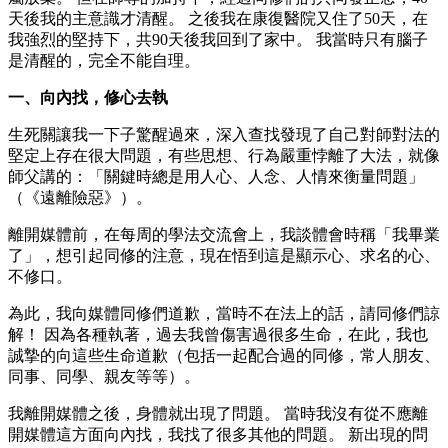
天後我的主意識才清醒。 之後我在康復醫院又住了50天，在
我強烈的堅持下，共90天後我回到了家中。 我當時只有腦子
是清醒的，完全不能自理。
一、向內找，修心去執
生死關讓我一下子驚醒過來，深入查找發現了自己對師對法的
堅定上存在很大問題，有些思想、行為嚴重悖離了大法，就像
師父講的：「關鍵時總是用人心、人念、人情來衡量問題」
（《遠離險惡》）。
離開媒體前，在每周的學法交流會上，我談體會時稱「我畢業
了」，想引起同修的注意，現在悟到這是顯示心、求名的心、
不修口。
為此，我向媒體同修們道歉，當時不在法上的話，請同修們諒
解！ 因為各種執著，過去我曾傷害過很多生命，在此，我也
誠摯的向這些生命道歉（包括一起配合過的同修，常人朋友、
同事、同學、親友等等）。
我離開媒體之後，身體就出現了問題。 當時我沒有從不應離
開媒體這方面向內找，我找了很多其他的問題。 新出現的問