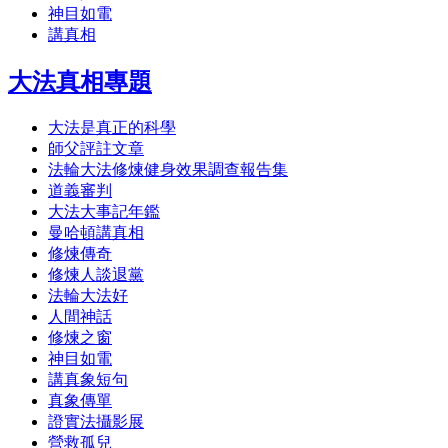
神目如電
講真相
大法真相專題
大法是真正的科學
師父評註文章
法輪大法修煉健身效果調查報告集
道義審判
大法大事記年鑑
曼哈頓講真相
修煉傳奇
修煉人談退黨
法輪大法好
人間神話
修煉之窗
神目如電
講真象短句
真象傳單
證實法攝影展
營救孤兒