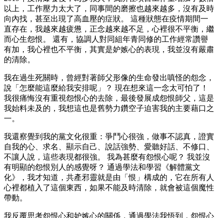
以上，工作壓力太大了，同事間的磨擦也越來越多，沒有及時
向內找，甚至出現了高血壓的症狀。 這種狀態在疫情期間一
直存在，我越來越疲憊，正念越來越不足，心裡很不平衡，繼
而心生怨恨。 還有，協調人對同組年青同修的工作經常讚譽
有加，我心裡也不平衡，其實是妒嫉心的表現，我並沒有嚴肅
的清除。
我在過生死關時，曾經對著師父形像的生命發出嗔怪的怨念，
說「怎麼能這麼給我安排呢」？ 現在想來這一念太可怕了！
我很痛悔沒有重視怨恨心的去除，最後發展成怨恨師父，這是
我始料未及的，我想這也是舊勢力鑽空子迫害我的主要藉口之
一。
我還察覺到我的黨文化很重：爭鬥心很強，做事不認真，證實
自我的心、求名、顯示自己、說話強勢、愛聽好話、不修口、
不讓人說，這些表現都很強。 我為甚麼有怨恨心呢？ 我並沒
有明顯的怨恨別人的感覺呀？ 通過學法和學習《解體黨文
化》，我才知道，共產邪靈就是由「恨」構成的，它在所有人
心裡都植入了這個東西，如果不能及時清除，就會被這個魔性
帶動。
我反覆思考怨恨心和妒嫉心的關係，通過學法我悟到，怨恨心