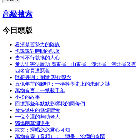
高級搜索
今日頭版
看清楚舊勢力的陰謀
也說說對時間的執著
去掉不行就換的人心
參與迫害法輪功 廣東省、山東省、湖北省、河北省又有
四名官員遭惡報
隨想幾則：刺激 現代觀念
五億年前的腳印：一樁科學史上的未解之謎
萬物有言：一紙載千年
小松的故事
回憶那些年默默影響我的同修們
發快遞中的修煉體會
一位幸運的無助老人
獨憐幽草澗邊生
散文：蟬唱悠悠君心可知
萬物有靈（音頻）：「獅畫」治病的奇蹟