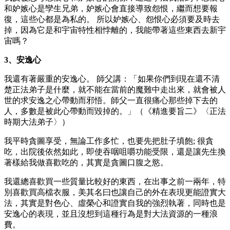
和妒嫉心是孿生兄弟，妒嫉心會直接導致怨恨，繼而想要報
復，這些心都是為私的。 所以妒嫉心、怨恨心必須要及時去
掉，因為它是和宇宙特性相悖離的，我能帶著這些東西去新宇
宙嗎？
3、安逸心
我還有著嚴重的安逸心。 師父講：「如果你們到現在還不清
楚正法弟子是什麼，就不能在當前的魔難中走出來，就會被人
世的求安逸之心帶動而邪悟。師父一直很痛心那些掉下去的
人，多數是被此心帶動而毀掉的。」（《精進要旨二》〈正法
時期大法弟子〉）
我平時貪圖享受，無論工作多忙，也要先把肚子填飽; 很貪
吃，出院後依然如此，即使吞咽咀嚼功能受限，還是讓先生換
著樣給我做喜歡吃的，其實是貪圖口腹之慾。
我還總喜歡買一些質量比較好的東西，在出事之前一兩年，特
別喜歡買高檔衣服，美其名曰也讓自己的外在表現更能證實大
法，其實是對色心、虛榮心和證實自我的強烈執著，同時也是
安逸心的表現，並且沒想到這種行為是對大法資源的一種浪
費。