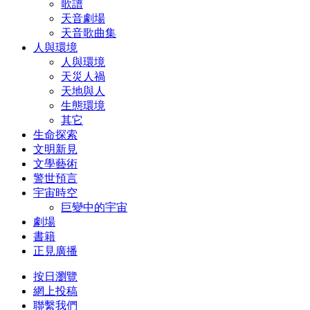
歌譜
天音劇場
天音歌曲集
人與環境
人與環境
天災人禍
天地與人
生態環境
其它
生命探索
文明新見
文學藝術
警世預言
宇宙時空
巨變中的宇宙
劇場
書籍
正見廣播
按日瀏覽
網上投稿
聯繫我們