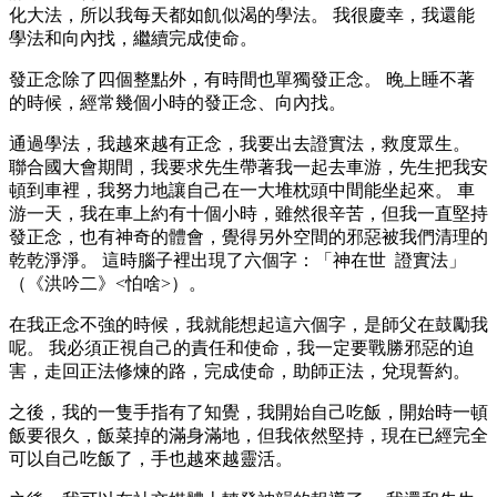
化大法，所以我每天都如飢似渴的學法。 我很慶幸，我還能
學法和向內找，繼續完成使命。
發正念除了四個整點外，有時間也單獨發正念。 晚上睡不著
的時候，經常幾個小時的發正念、向內找。
通過學法，我越來越有正念，我要出去證實法，救度眾生。
聯合國大會期間，我要求先生帶著我一起去車游，先生把我安
頓到車裡，我努力地讓自己在一大堆枕頭中間能坐起來。 車
游一天，我在車上約有十個小時，雖然很辛苦，但我一直堅持
發正念，也有神奇的體會，覺得另外空間的邪惡被我們清理的
乾乾淨淨。 這時腦子裡出現了六個字：「神在世 證實法」
（《洪吟二》<怕啥>）。
在我正念不強的時候，我就能想起這六個字，是師父在鼓勵我
呢。 我必須正視自己的責任和使命，我一定要戰勝邪惡的迫
害，走回正法修煉的路，完成使命，助師正法，兌現誓約。
之後，我的一隻手指有了知覺，我開始自己吃飯，開始時一頓
飯要很久，飯菜掉的滿身滿地，但我依然堅持，現在已經完全
可以自己吃飯了，手也越來越靈活。