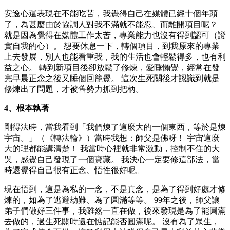
安逸心還表現在不能吃苦，我覺得自己在媒體已經十個年頭
了，為甚麼由於協調人對我不滿就不能忍、而離開項目呢？
就是因為覺得在媒體工作太苦，專業能力也沒有得到認可（證
實自我的心）。 想要休息一下，轉個項目，到我原來的專業
上去發展，別人也能看重我，我的生活也會輕鬆得多，也有利
益之心。 轉到新項目後卻放鬆了修煉，愛睡懶覺，經常在發
完早晨正念之後又睡個回籠覺。 這次生死關後才認識到就是
修煉出了問題，才被舊勢力抓到把柄。
4、根本執著
剛得法時，當我看到「我們煉了這麼大的一個東西，等於是煉
宇宙。」（《轉法輪》）當時我想：師父是佛呀！ 宇宙這麼
大的理都能講清楚！ 我當時心裡就非常激動，控制不住的大
哭，感覺自己發現了一個寶藏。 我決心一定要修這部法，當
時還覺得自己很有正念、悟性很好呢。
現在悟到，這是為私的一念，不是真念，是為了得到好處才修
煉的，如為了逃避劫難、為了圓滿等等。 99年之後，師父讓
弟子們做好三件事，我雖然一直在做，後來發現是為了能圓滿
去做的，過生死關時還在惦記能否圓滿呢。 沒有為了眾生，