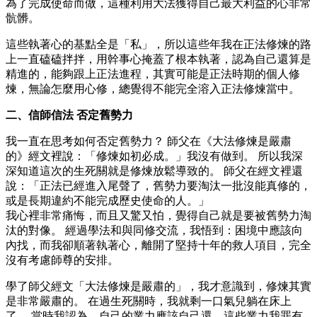
為了完成使命而做，這種利用大法獲得自己最大利益的心非常
骯髒。
這些執著心的基點全是「私」，所以這些年我在正法修煉的路
上一直磕磕拌拌，用幹事心掩蓋了根本執著，認為自己還算是
精進的，能夠跟上正法進程，其實可能是正法時期的個人修
煉，無論怎麼用心修，總覺得不能完全溶入正法修煉當中。
二、信師信法 否定舊勢力
我一直在思考如何否定舊勢力？ 師父在《大法修煉是嚴肅
的》經文裡說：「修煉如初必成。」我沒有做到。 所以我深
深知道這次的生死關就是修煉放鬆導致的。 師父在經文裡還
說：「正法已經進入尾聲了，舊勢力要淘汰一批沒能真修的，
或是長期違約不能完成歷史使命的人。」
我心裡非常痛悔，而且又驚又怕，覺得自己就是要被舊勢力淘
汰的對像。 經過學法和與同修交流，我悟到：困境中應該向
內找，而我卻順著執著心，離開了堅持十年的救人項目，完全
沒有考慮師尊的安排。
學了師父經文「大法修煉是嚴肅的」，我才意識到，修煉其實
是非常嚴肅的。 在過生死關時，我就剩一口氣兒躺在床上
了。 當時我認為，自己的業力應該自己還，這些業力我罪有