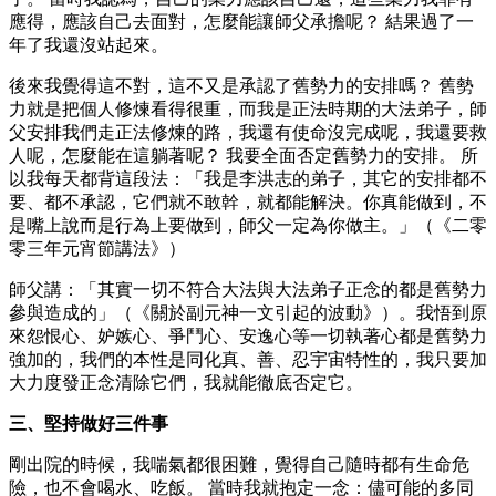
應得，應該自己去面對，怎麼能讓師父承擔呢？ 結果過了一
年了我還沒站起來。
後來我覺得這不對，這不又是承認了舊勢力的安排嗎？ 舊勢
力就是把個人修煉看得很重，而我是正法時期的大法弟子，師
父安排我們走正法修煉的路，我還有使命沒完成呢，我還要救
人呢，怎麼能在這躺著呢？ 我要全面否定舊勢力的安排。 所
以我每天都背這段法：「我是李洪志的弟子，其它的安排都不
要、都不承認，它們就不敢幹，就都能解決。你真能做到，不
是嘴上說而是行為上要做到，師父一定為你做主。」（《二零
零三年元宵節講法》）
師父講：「其實一切不符合大法與大法弟子正念的都是舊勢力
參與造成的」（《關於副元神一文引起的波動》）。我悟到原
來怨恨心、妒嫉心、爭鬥心、安逸心等一切執著心都是舊勢力
強加的，我們的本性是同化真、善、忍宇宙特性的，我只要加
大力度發正念清除它們，我就能徹底否定它。
三、堅持做好三件事
剛出院的時候，我喘氣都很困難，覺得自己隨時都有生命危
險，也不會喝水、吃飯。 當時我就抱定一念：儘可能的多同