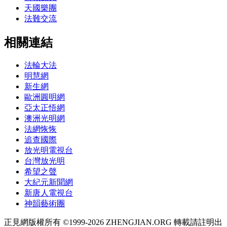
天國樂團
法難交流
相關連結
法輪大法
明慧網
新生網
歐洲圓明網
亞太正悟網
澳洲光明網
法網恢恢
追查國際
放光明電視台
台灣放光明
希望之聲
大紀元新聞網
新唐人電視台
神韻藝術團
正見網版權所有 ©1999-2026 ZHENGJIAN.ORG 轉載請註明出