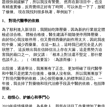
題很快就緩解了，所以我沒有警覺。 然而在新項目中，也沒
有精進實修，反而覺得正好有了時間，可以休息一下了，放鬆
了修煉。 現在我找到很多執著，舉例如下：
1、 對現代醫學的依賴
為了順利進入新項目，我開始吃降壓藥，因為新的行業規定體
檢必須合格。 體檢合格後，醫生建議不能隨便停用降壓藥，
由於怕心我沒敢停用，但又覺得西藥的副作用太大，因此我改
吃中藥，減少西藥量。 在這一點上，這時我已經完全是人的
狀態了。 這反映出我在信師信法上存在大漏，這是舊勢力迫
害我的藉口之一。 師父講：「根本上對法還不堅定，那什麼
也談不上。」（《精進要旨》〈為誰而修〉）
出院後，通過學法，我漸漸有了正念。 更加明確了現代醫學
和中醫只是把業力往後推，修煉人沒有病。 所以我漸漸放下
了對現代醫學的依賴，決心按照修煉人的標準歸正自己。 一
年後，我去掉了對藥物和現代治療手段及中醫的依賴，包括降
壓藥。
2、怨恨心、妒嫉心和爭鬥心
2019年疫情爆發後，為多救人，我所在項目工作量增加了數倍