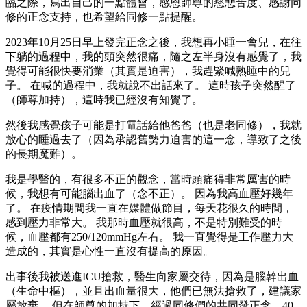
臨之際，寫出自己的一點體會，感恩師尊的慈悲苦度、感謝同
修的正念支持，也希望給同修一點提醒。
2023年10月25日早上發完正念之後，我想再小睡一會兒，在往
下躺的過程中，我的頭突然很痛，隨之左半身沒有感覺了，我
覺得可能很快要消業（其實是迫害），我趕緊喊熟睡中的兒
子。 在喊的過程中，我就說不出話來了。 這時孩子突然醒了
（師尊加持），這時我已經沒有知覺了。
然後我感覺孩子可能是打電話給他爸爸（也是老同修），我就
放心的睡過去了（因為承認舊勢力迫害的這一念，導致了之後
的長期魔難）。
我是學醫的，有很多不正的觀念，當時頭痛得非常厲害的時
候，我想有可能腦出血了（念不正）。 因為我高血壓好幾年
了。 在疫情期間我一直在媒體做節目，每天花很久的時間，
感到壓力非常大。 我那時血壓就很高，不是特別難受的時
候，血壓都有250/120mmHg左右。 我一直覺得是工作壓力大
造成的，其實是心性一直沒有提高的原因。
出事後我被送進ICU搶救，醫生向家屬交待，因為是腦幹出血
（生命中樞），並且出血量很大，他們已無法搶救了，建議家
屬放棄。 但在師尊的加持下，經過同修們的共同發正念，40