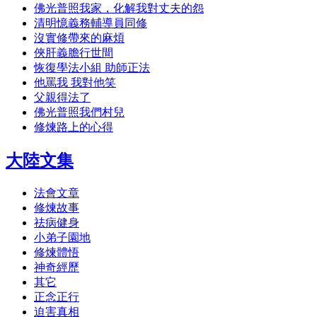
佛光普照我家，化解我對丈夫的怨
清明憶義務輔導員同修
沒實修帶來的麻煩
俠肝義膽行世間
恢復學法小組 助師正法
他罵我 我對他笑
父親得法了
佛光普照我們村兒
修煉路上的心得
大陸文集
法會文章
修煉故事
祛病健身
小弟子園地
修煉體悟
神奇經歷
其它
正念正行
迫害真相