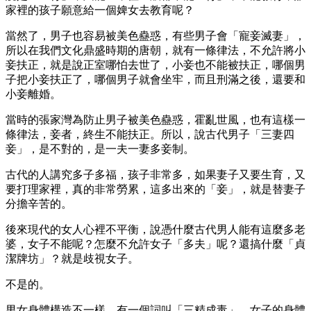
家裡的孩子願意給一個婢女去教育呢？
當然了，男子也容易被美色蠱惑，有些男子會「寵妾滅妻」，
所以在我們文化鼎盛時期的唐朝，就有一條律法，不允許將小
妾扶正，就是說正室哪怕去世了，小妾也不能被扶正，哪個男
子把小妾扶正了，哪個男子就會坐牢，而且刑滿之後，還要和
小妾離婚。
當時的張家灣為防止男子被美色蠱惑，霍亂世風，也有這樣一
條律法，妾者，終生不能扶正。所以，說古代男子「三妻四
妾」，是不對的，是一夫一妻多妾制。
古代的人講究多子多福，孩子非常多，如果妻子又要生育，又
要打理家裡，真的非常勞累，這多出來的「妾」，就是替妻子
分擔辛苦的。
後來現代的女人心裡不平衡，說憑什麼古代男人能有這麼多老
婆，女子不能呢？怎麼不允許女子「多夫」呢？還搞什麼「貞
潔牌坊」？就是歧視女子。
不是的。
男女身體構造不一樣。有一個詞叫「三精成毒」。女子的身體