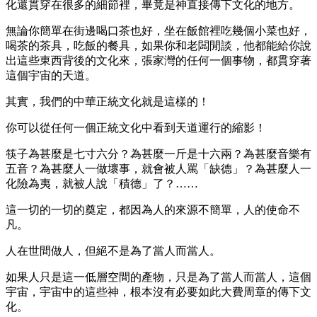
化還貫穿在很多的細節裡，畢竟是神直接傳下文化的地方。
無論你簡單在街邊喝口茶也好，坐在飯館裡吃幾個小菜也好，
喝茶的茶具，吃飯的餐具，如果你和老闆閒談，他都能給你說
出這些東西背後的文化來，張家灣的任何一個事物，都貫穿著
這個宇宙的天道。
其實，我們的中華正統文化就是這樣的！
你可以從任何一個正統文化中看到天道運行的縮影！
筷子為甚麼是七寸六分？為甚麼一斤是十六兩？為甚麼音樂有
五音？為甚麼人一做壞事，就會被人罵「缺德」？為甚麼人一
化險為夷，就被人說「積德」了？……
這一切的一切的奠定，都因為人的來源不簡單，人的使命不
凡。
人在世間做人，但絕不是為了當人而當人。
如果人只是這一低層空間的產物，只是為了當人而當人，這個
宇宙，宇宙中的這些神，根本沒有必要如此大費周章的傳下文
化。