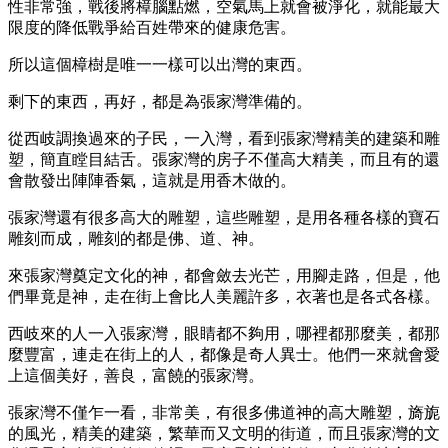
性非常強，戰後將樟腦點燃，空氣馬上就會被淨化，就能最大
限度的降低戰爭給百姓帶來的健康危害。
所以這個樟樹是唯一一樣可以出灣的東西。
剩下的東西，再好，都是為張家灣準備的。
從西岐調換過來的子民，一入灣，看到張家灣精美的建築和雕
塑，簡直瞠目結舌。張家灣的房子不僅高大精美，而且有的還
會散發出陣陣香氣，這就是用香木做的。
張家灣還有很多高大的雕塑，這些雕塑，是用各種各樣的寶石
雕刻而成，雕刻的都是佛、道、神。
來張家灣奠定文化的神，都會斂去光芒，用腳走路，但是，他
們畢竟是神，走在街上會比人美麗許多，衣著也是各式各樣。
西岐來的人一入張家灣，眼睛都不夠用，哪裡都那麼美，都那
麼豐富，連走在街上的人，都像是奇人異士。他們一來就會愛
上這個美好，善良，富饒的張家灣。
張家灣不僅乍一看，非常美，有很多佛道神的高大雕塑，旖旎
的風光，精美的建築，繁華而又文明的街道，而且張家灣的文