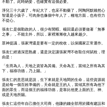
不動了。此時納妾，也確實有這個必要。
淨兒三十六歲了，年紀大了，也采不動藥了，阿陶阿默雖然心
智還是小孩子，可肉身也像個中年人了，種地方面，也有些力
不從心。
張友仁是個勤政的人，很少有閒暇。楊回還必須要做著「無事
之事」，不能主外，所以，家裡漸漸收入越來越少。
眾神提議，張家灣還是要有一定的稅收，以保國家正常運作。
張友仁經過深思熟慮，還是決定讓張家灣不收取任何賦稅，理
由是：
「生而為人，天地之資皆為其備。天命為王，當傾之所有為其
下，福祿功德，乃上賜。」
張友仁的意思就是說，生下來就是天地間的生命，這些資源就
是給每一個百姓準備的，天命就是王的人，當傾其所有為他下
面的眾生，而這個王的福祿功德，是靠比他更上面的王、神、
或是天地所賜。
張友仁這些年自己擔任大司商，他賺的錢全部用於國有建設和