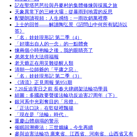
記在聖塔芭芭拉與丹麥村的集體修煉與採風之旅
天象異常下的三峽大壩：從暴雨到地震的反思
配樂朗讀視頻：人生感悟：一雨吹銷萬裡塵
上士的回答——解讀陶弘景《詔問山中何所有賦詩以
答》
「名」娃娃現形記 第二季（4）
「好壞出自人的一念」的一點體會
煉兩個小時抱輪之後，我的眼睛亮了
弟弟支持大法得福報
老天爺正在用災難提醒人類
清朝一位師爺的「平庸之惡」
「名」娃娃現形記 第二季（3）
《清流》正見周報 第951期
7.20反迫害日之前 長春大肆綁架法輪功學員
組圖：多國政要聲援法輪功反迫害27周年（下）
銀河系中光彩奪目的「吊燈」
「正法口訣」在監獄裡飄揚
「現在是『法輪』時代」
重慶山體崩塌的警示
催眠回溯療法：三世姻緣，今生再續
參與迫害法輪功 廣東省、江西省、河南省、山西省又有