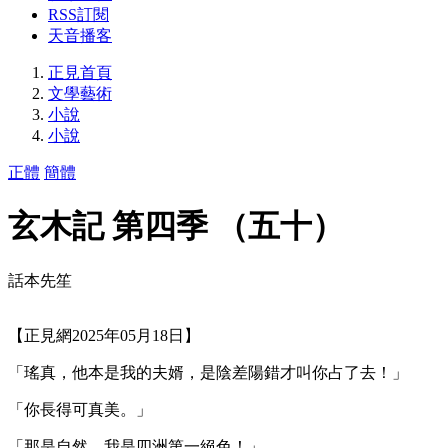
RSS訂閱
天音播客
正見首頁
文學藝術
小說
小說
正體
簡體
玄木記 第四季 （五十）
話本先笙
【正見網2025年05月18日】
「瑤真，他本是我的夫婿，是陰差陽錯才叫你占了去！」
「你長得可真美。」
「那是自然，我是四洲第一絕色！」