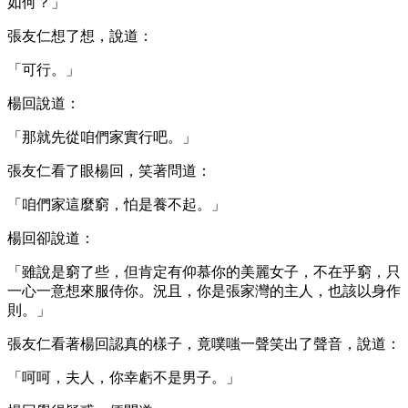
如何？」
張友仁想了想，說道：
「可行。」
楊回說道：
「那就先從咱們家實行吧。」
張友仁看了眼楊回，笑著問道：
「咱們家這麼窮，怕是養不起。」
楊回卻說道：
「雖說是窮了些，但肯定有仰慕你的美麗女子，不在乎窮，只
一心一意想來服侍你。況且，你是張家灣的主人，也該以身作
則。」
張友仁看著楊回認真的樣子，竟噗嗤一聲笑出了聲音，說道：
「呵呵，夫人，你幸虧不是男子。」