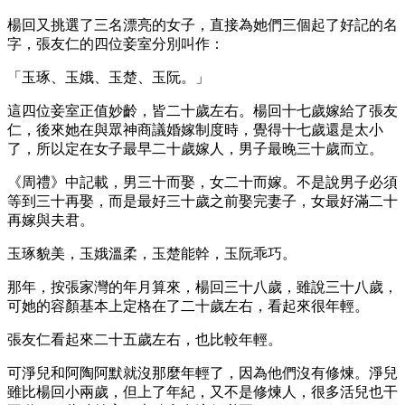
楊回又挑選了三名漂亮的女子，直接為她們三個起了好記的名
字，張友仁的四位妾室分別叫作：
「玉琢、玉娥、玉楚、玉阮。」
這四位妾室正值妙齡，皆二十歲左右。楊回十七歲嫁給了張友
仁，後來她在與眾神商議婚嫁制度時，覺得十七歲還是太小
了，所以定在女子最早二十歲嫁人，男子最晚三十歲而立。
《周禮》中記載，男三十而娶，女二十而嫁。不是說男子必須
等到三十再娶，而是最好三十歲之前娶完妻子，女最好滿二十
再嫁與夫君。
玉琢貌美，玉娥溫柔，玉楚能幹，玉阮乖巧。
那年，按張家灣的年月算來，楊回三十八歲，雖說三十八歲，
可她的容顏基本上定格在了二十歲左右，看起來很年輕。
張友仁看起來二十五歲左右，也比較年輕。
可淨兒和阿陶阿默就沒那麼年輕了，因為他們沒有修煉。淨兒
雖比楊回小兩歲，但上了年紀，又不是修煉人，很多活兒也干