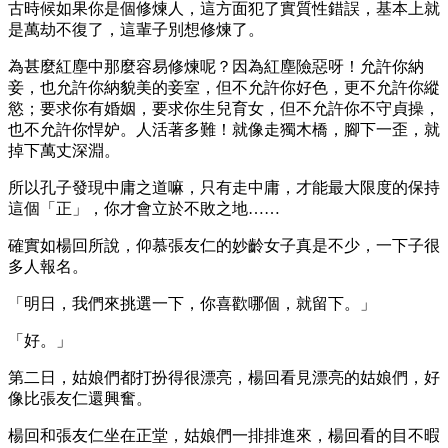
古時候如果你是個修煉人，這方面犯了實質性錯誤，基本上就
是萬劫不復了，這輩子別想修煉了。
為甚麼紅塵中那麼容易修煉呢？因為紅塵險惡呀！允許你納
妾，也允許你納貌美的妾室，但不允許你好色，更不允許你縱
慾；要求你有婚姻，要求你生兒育女，但不允許你不守貞操，
也不允許你悍妒。人活著多難！就像走獨木橋，腳下一歪，就
掉下萬丈深淵。
所以孔子發現中庸之道嘛，只有走中庸，才能最大限度的保持
這個「正」，你才會立於不敗之地……
確實如楊回所說，仰慕張友仁的妙齡女子真是不少，一下子很
多人報名。
「明日，我們來挑選一下，你喜歡哪個，就留下。」
「好。」
第二日，姑娘們都打扮得很漂亮，楊回看見漂亮的姑娘們，好
像比張友仁還興奮。
楊回和張友仁坐在正堂，姑娘們一排排進來，楊回看的目不暇