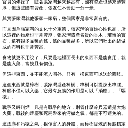
官員的俸祿了，隨著張家灣越來越富有，國有資產也越來越豐
厚，但這些國有資產，張友仁不會動一分一毫。
其實張家灣就他張家一家窮，整個國家是非常富有的。
而且因為張家灣的文化十分重德，張家灣的百姓心性也高，所
以這裡的物產也非常豐厚，張家灣盛產名貴的香木，璀璨的寶
石，還有很多品種的蠶，蠶的品種越多，所以它們吐出的絲做
成的布料也非常豐富。
食物就更不用說了，只要是地裡面長出的東西不是能食用，就
是能入藥，富饒且有價值。
但這些東西，並不能流入灣外。只有一樣東西可以送給西岐。
這個東西就是樟樹，張家灣盛產樟樹，樟樹可以提煉出樟腦。
樟腦不僅可以入藥，它最有意義的作用是可以「消塵」、「驅
穢」。
戰爭又叫硝煙，凡是有戰爭的地方，別管什麼冷兵器還是大炮
火藥，戰後的煙塵和死屍帶來的污穢之氣，都是不可避免的。
這煙塵和污穢之氣，很傷害人的身體，而樟樹提煉的樟腦穩定