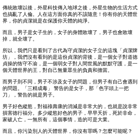
傳統敗壞以後，外星科技傳入地球之後，外星生物的生活方式
也搞亂了人倫。人在這方面你真的不該隨意！你有你的天體世
界，你的貞潔就是在保護你天體的純淨。
而且，男子是女子生的，女子的身體敗壞了，男子也會敗壞
掉，就全壞了。
所以，我們只是看到了古代為守貞潔的女子立的這塊「貞潔牌
坊」，我們沒有看到的是這份貞潔的背後，是一個女子對道德
貞操的恪守不渝，是一個弱女子對人間世風的默默守護，是一
個天體世界的王，對自己無量眾生的負責和擔當。
而男子則不同，男子不涉及女子的問題，但男子有自己會遇到
的問題。「三精成毒」 警告的是女子，那「色字頭上一把
刀」，警告的就是男子。
男子好色縱慾，對福祿壽康的消減是非常大的，也就是說非常
損害德行福分。多少縱慾好色的男子，早早夭折，死於非命，
家破人亡，一無所有，這個事情，造的可是大業。
而且，你污染別人的天體世界，你沒有罪嗎？怎麼可能呢？