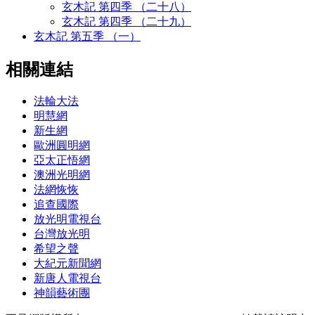
玄木記 第四季 （二十八）
玄木記 第四季 （二十九）
玄木記 第五季 （一）
相關連結
法輪大法
明慧網
新生網
歐洲圓明網
亞太正悟網
澳洲光明網
法網恢恢
追查國際
放光明電視台
台灣放光明
希望之聲
大紀元新聞網
新唐人電視台
神韻藝術團