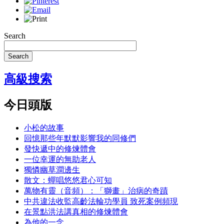
Search
Search
高級搜索
今日頭版
小松的故事
回憶那些年默默影響我的同修們
發快遞中的修煉體會
一位幸運的無助老人
獨憐幽草澗邊生
散文：蟬唱悠悠君心可知
萬物有靈（音頻）：「獅畫」治病的奇蹟
中共違法收監高齡法輪功學員 致死案例頻現
在景點洪法講真相的修煉體會
為他的一念