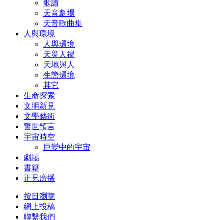
歌譜
天音劇場
天音歌曲集
人與環境
人與環境
天災人禍
天地與人
生態環境
其它
生命探索
文明新見
文學藝術
警世預言
宇宙時空
巨變中的宇宙
劇場
書籍
正見廣播
按日瀏覽
網上投稿
聯繫我們