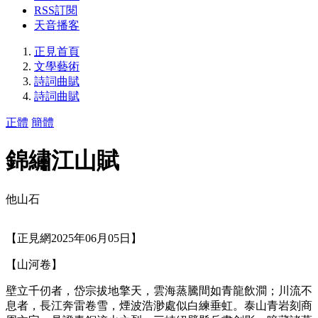
RSS訂閱
天音播客
正見首頁
文學藝術
詩詞曲賦
詩詞曲賦
正體
簡體
錦繡江山賦
他山石
【正見網2025年06月05日】
【山河卷】
壁立千仞者，岱宗拔地擎天，雲海蒸騰間如青龍飲澗；川流不
息者，長江奔雷卷雪，煙波浩渺處似白練垂虹。泰山青岩刻商