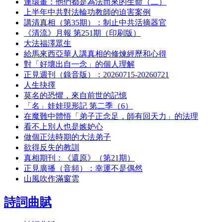
連環畫：他們都是為法而來的生命（二）
上半年中共對法輪功教師的迫害案例
講清真相（第35期）：制止中共活摘器官
《清流》月報 第251期（印刷版）
大法福澤眾生
給馬來西亞華人講真相的修煉經歷和心得
對「好壞出自一念」的個人理解
正見週刊（錄音版）：20260715-20260721
人生抉擇
莫名的恐懼，來自前世的記憶
「名」娃娃現形記 第二季（6）
在魔難中體悟「弟子正念足，師有回天力」的法理
看不上別人也是嫉妒心
做個正法時期的大法弟子
欲得反失的教訓
真相期刊：《還原》（第21期）
正見廣播（音頻）：幸運不是偶然
山風吹作滿窗雲
詩詞曲賦