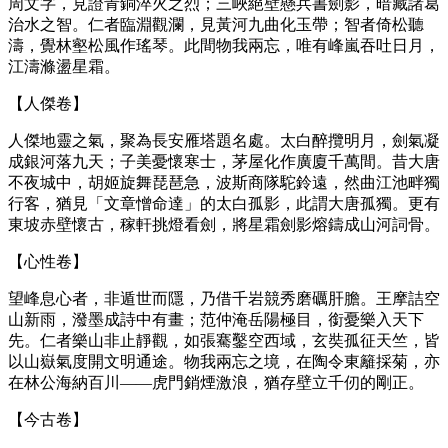
周文字，見證青銅淬火之烈；三峽絕壁懸兵書劍影，暗藏諸葛
治水之智。仁者臨淵觀瀾，見黃河九曲化玉帶；智者倚松聽
濤，覺林壑松風作瑤琴。此間物我兩忘，唯有峰嵐吞吐日月，
江濤滌盪星霜。
【人傑卷】
人傑地靈之氣，聚為長安雁塔題名處。太白醉攬明月，劍氣凝
成銀河落九天；子美憂懷寒士，茅屋化作廣廈千萬間。昔大唐
不夜城中，胡姬旋舞琵琶急，波斯商隊駝鈴遠，然曲江池畔獨
行客，猶見「文章憎命達」的太白孤影，此謂大唐孤獨。更有
東坡赤壁懷古，稼軒挑燈看劍，將星霜劍影熔鑄成山河詞骨。
【心性卷】
望峰息心者，非遁世而隱，乃借千岩競秀磨礪肝膽。王摩詰空
山新雨，潑墨成詩中有畫；范仲淹岳陽極目，銜憂樂入天下
先。仁者樂山非止靜觀，如張騫鑿空西域，玄奘孤征天竺，皆
以山嶽氣度開文明通途。物我兩忘之境，在陶令東籬採菊，亦
在林公海納百川——虎門銷煙激浪，猶存壁立千仞的剛正。
【今古卷】