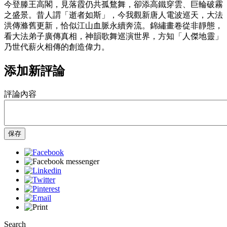
今登滕王高閣，見落霞仍共孤鶩舞，卻添高鐵穿雲、巨輪破霧
之盛景。昔人謂「逝者如斯」，今我觀新唐人電波巡天，大法
洪傳滌舊更新，恰似江山血脈永續奔流。錦繡畫卷從非靜態，
看大法弟子廣傳真相，神韻歌舞巡演世界，方知「人傑地靈」
乃世代薪火相傳的創造偉力。
添加新評論
評論內容
保存
Search