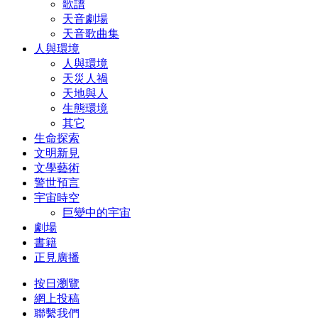
歌譜
天音劇場
天音歌曲集
人與環境
人與環境
天災人禍
天地與人
生態環境
其它
生命探索
文明新見
文學藝術
警世預言
宇宙時空
巨變中的宇宙
劇場
書籍
正見廣播
按日瀏覽
網上投稿
聯繫我們