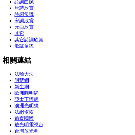
詩詞曲賦
唐詩欣賞
詩詞常識
宋詞欣賞
元曲欣賞
其它
其它詩詞欣賞
歌謠童謠
相關連結
法輪大法
明慧網
新生網
歐洲圓明網
亞太正悟網
澳洲光明網
法網恢恢
追查國際
放光明電視台
台灣放光明