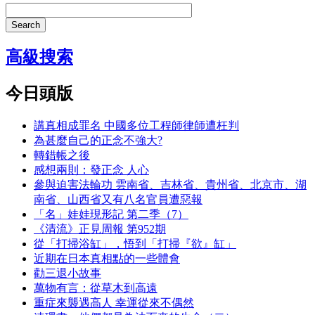
Search
高級搜索
今日頭版
講真相成罪名 中國多位工程師律師遭枉判
為甚麼自己的正念不強大?
轉錯帳之後
感想兩則：發正念 人心
參與迫害法輪功 雲南省、吉林省、貴州省、北京市、湖
南省、山西省又有八名官員遭惡報
「名」娃娃現形記 第二季（7）
《清流》正見周報 第952期
從「打掃浴缸」，悟到「打掃『欲』缸」
近期在日本真相點的一些體會
勸三退小故事
萬物有言：從草木到高遠
重症來襲遇高人 幸運從來不偶然