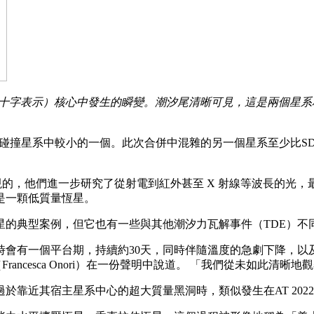
十字表示）核心中發生的瞬變。潮汐尾清晰可見，這是兩個星系相互作用和
，是兩個碰撞星系中較小的一個。此次合併中混雜的另一個星系至少比SDSSJ
學家發現的，他們進一步研究了從射電到紅外甚至 X 射線等波長的光
星是一顆低質量恆星。
裂恆星的典型案例，但它也有一些與其他潮汐力瓦解事件（TDE）
時會有一個平台期，持續約30天，同時伴隨溫度的急劇下降，以
ancesca Onori）在一份聲明中說道。 「我們從未如此清晰
靠近其宿主星系中心的超大質量黑洞時，類似發生在AT 2022