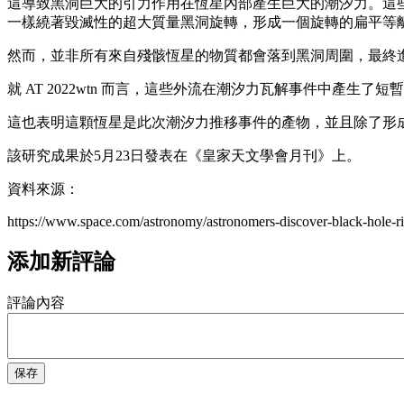
這導致黑洞巨大的引力作用在恆星內部產生巨大的潮汐力。這
一樣繞著毀滅性的超大質量黑洞旋轉，形成一個旋轉的扁平等
然而，並非所有來自殘骸恆星的物質都會落到黑洞周圍，最終
就 AT 2022wtn 而言，這些外流在潮汐力瓦解事件中產
這也表明這顆恆星是此次潮汐力推移事件的產物，並且除了形
該研究成果於5月23日發表在《皇家天文學會月刊》上。
資料來源：
https://www.space.com/astronomy/astronomers-discover-black-hole-rippi
添加新評論
評論內容
保存