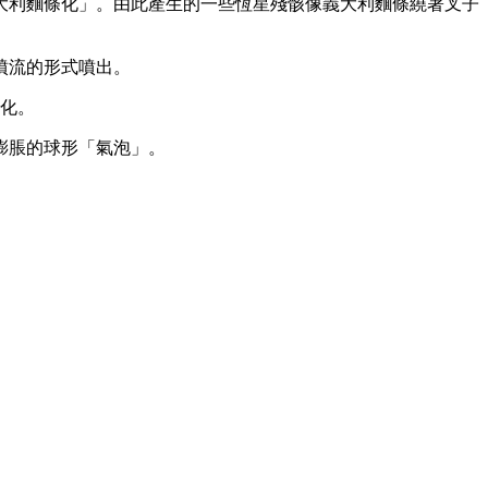
大利麵條化」。由此產生的一些恆星殘骸像義大利麵條繞著叉子
噴流的形式噴出。
變化。
膨脹的球形「氣泡」。