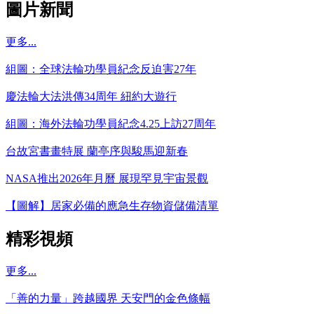
圖片新聞
更多...
組圖：全球法輪功學員紀念反迫害27年
慶法輪大法洪傳34周年 紐約大遊行
組圖：海外法輪功學員紀念4.25上訪27周年
台故宮書畫特展 蘭亭序與駿馬迎新春
NASA推出2026年月曆 展現罕見宇宙景觀
【圖解】居家必備的應急生存物資儲備清單
精彩視頻
更多...
「善的力量」跨越國界 天安門的金色條幅