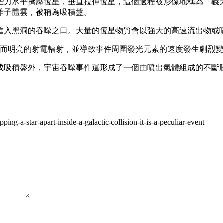
些力水平擠壓恆星，垂直拉伸恆星，這個過程被形像地稱為「義
離子體雲，被稱為吸積盤。
進入黑洞的吞噬之口。大量的恆星物質會以強大的高速流出物或
生了短暫而明亮的射電輻射，並導致事件周圍發光元素的速度發生劇烈
成吸積盤外，宇宙吞噬事件還形成了一個由噴出氣體組成的不斷
ng-a-star-apart-inside-a-galactic-collision-it-is-a-peculiar-event