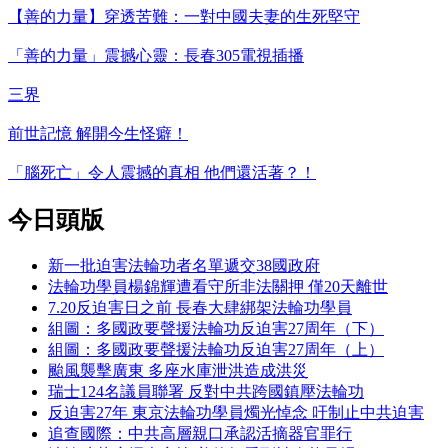
【善的力量】穿透苦難：一對中國夫妻的生死堅守
「善的力量」震撼心靈：長春305電視插播
三界
前世記憶 解開今生怪癖！
「腦死亡」令人震撼的真相 他們還活著？！
今日頭版
新一批迫害法輪功者名單遞交38國政府
法輪功學員楊錦輝遭看守所非法關押 僅20天離世
7.20反迫害日之前 長春大肆綁架法輪功學員
組圖：多國政要聲援法輪功反迫害27周年（下）
組圖：多國政要聲援法輪功反迫害27周年（上）
颱風襲擊廣東 多座水庫泄洪造成洪災
瑞士124名議員聯署 反對中共跨國鎮壓法輪功
反迫害27年 東京法輪功學員燭光悼念 吁制止中共迫害
追查國際：中共高層親口承認活摘器官罪行