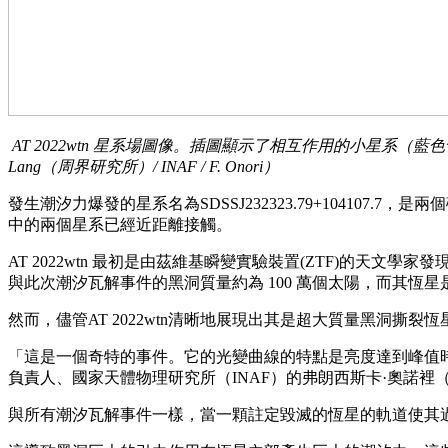
AT 2022wtn 星系場圖像。插圖顯示了相互作用的小星系（藍色
Lang（周界研究所）/ INAF / F. Onori）
發生潮汐力爆發的星系名為SDSSJ232323.79+104107.7
中的兩個星系已經近距離接觸。
AT 2022wtn 最初是由茲維基瞬變實驗裝置(ZTF)的天文
與此次潮汐瓦解事件的黑洞質量約為 100 萬個太陽，而其恆
然而，儘管AT 2022wtn清晰地展現出其是超大質量黑洞撕
「這是一個奇特的事件。它的光變曲線的特點是亮度達到峰值
負責人、國家天體物理研究所（INAF）的弗朗西斯卡·奧諾裡（Fr
與所有潮汐瓦解事件一樣，當一顆註定毀滅的恆星的軌道使其過於