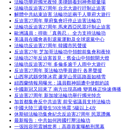
法輪功華府燭光夜悼 美律師看到神奇能量場
法輪功反迫害27周年 台北大遊行吁制止迫害
解體中共結束迫害 法輪功近兩千人華府大遊行
反迫害27周年 華府集會吁停止迫害法輪功
法輪功反迫害27周年 馬來西亞民眾吁制止迫害
歐洲議員：捍衛「真善忍」 全力支持法輪功
美議員在國會表彰退黨運動及全球退黨中心
法輪功反迫害27周年 韓國市民聲援
反迫害27年 芝加哥法輪功中領館前集會和夜悼
法輪功27年反迫害首見：舊金山中領館開大燈
法輪功反迫害27年 多倫多逾千人雨中大遊行
反迫害27周年 英法輪功學員遊行 各界聲援
山西寧武縣突降冰雹 蘆芽山景區路面如積雪
紐西蘭情報局曝光：議員觀神韻遭中使館約談
中國新冠又回來了 南方出現高峰 變異株正快速傳播
反迫害27周年 新加坡法輪功舉行燭光悼念
加首都集會反中共迫害 前安省議員支持法輪功
中國大陸三週發生59次地震 5級以上4次
休斯頓法輪功集會紀念反迫害27周年 民眾讚佩
最新報告：中共如何跨國打壓法輪功
一張毀容照震撼世界：高蓉蓉案曝酷刑黑幕