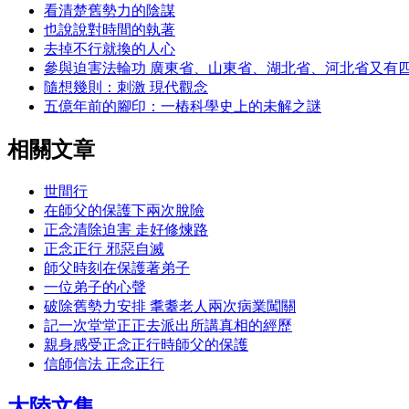
看清楚舊勢力的陰謀
也說說對時間的執著
去掉不行就換的人心
參與迫害法輪功 廣東省、山東省、湖北省、河北省又有
隨想幾則：刺激 現代觀念
五億年前的腳印：一樁科學史上的未解之謎
相關文章
世間行
在師父的保護下兩次脫險
正念清除迫害 走好修煉路
正念正行 邪惡自滅
師父時刻在保護著弟子
一位弟子的心聲
破除舊勢力安排 耄耋老人兩次病業闖關
記一次堂堂正正去派出所講真相的經歷
親身感受正念正行時師父的保護
信師信法 正念正行
大陸文集