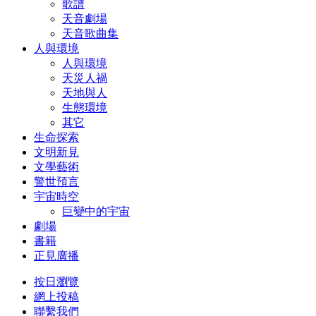
歌譜
天音劇場
天音歌曲集
人與環境
人與環境
天災人禍
天地與人
生態環境
其它
生命探索
文明新見
文學藝術
警世預言
宇宙時空
巨變中的宇宙
劇場
書籍
正見廣播
按日瀏覽
網上投稿
聯繫我們