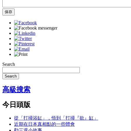
保存
Search
Search
高級搜索
今日頭版
從「打掃浴缸」，悟到「打掃『欲』缸」
近期在日本真相點的一些體會
勸三退小故事