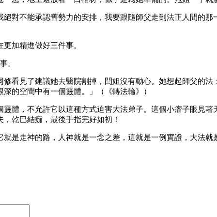
我絕對不能承認舊勢力的安排，我要跟隨師父走到法正人間的那
在更加精進做好三件事。
的事。
同修看見了建議她去醫院割掉，閆姐沒有動心。她想起師父的法
很深的空間中有一個靈體。」（《轉法輪》）
個靈體，不允許它以這種方式迫害大法弟子。這個小瘤子眼見著
失，乾巴結痂，最後手指完好如初！
它就是走神的路，人神就是一念之差，這就是一例實證，大法就