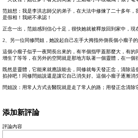
范姐想：我是李洪志師父的弟子，在大法中修煉了二十多年，
是假相！我絕不承認！
正念一出，范姐感到信心十足，很快她就被釋放回到家中，現
2、另一位同修閆姐，她說起自己左手大拇指外側長個小瘤子
這個小瘤子似乎一夜間長出來的，有半個指甲蓋那麼大，有的
增生了等等，在另外的空間就是那地方臥著一個靈體，在一個
既然是靈體，它能來就應該能去，同修就每天發正念，清除這
掐掉吧！同修閆姐說還是讓它自己消失好。這個小瘤子逐漸消
閆姐說：用常人方式去醫院就是走了常人的路；用發正念清除
添加新評論
評論內容