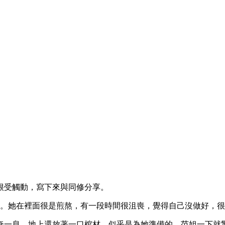
很受觸動，寫下來與同修分享。
月。她在裡面很是煎熬，有一段時間很沮喪，覺得自己沒做好，
奄一息，地上還放著一口棺材，似乎是為她準備的。范姐一下就