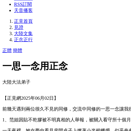
RSS訂閱
天音播客
正見首頁
見證
大陸文集
正念正行
正體
簡體
一思一念用正念
大陸大法弟子
【正見網2025年06月02日】
前幾天遇到兩位很久不見的同修，交流中同修的一思一念讓我
1、范姐因貼不乾膠被不明真相的人舉報，被關入看守所十個
一天夜裡，她在夢中看見房間桌子上燃著小半根蠟燭，似乎奄