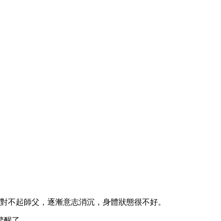
很對不起師父，逐漸意志消沉，身體狀態很不好。
驚醒了。