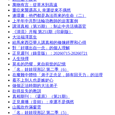
萬物有言：從草木到高遠
重症來襲遇高人 幸運從來不偶然
連環畫：他們都是為法而來的生命（二）
上半年中共對法輪功教師的迫害案例
講清真相（第35期）：制止中共活摘器官
《清流》月報 第251期（印刷版）
大法福澤眾生
給馬來西亞華人講真相的修煉經歷和心得
對「好壞出自一念」的個人理解
正見週刊（錄音版）：20260715-20260721
人生抉擇
莫名的恐懼，來自前世的記憶
「名」娃娃現形記 第二季（6）
在魔難中體悟「弟子正念足，師有回天力」的法理
看不上別人也是嫉妒心
做個正法時期的大法弟子
欲得反失的教訓
真相期刊：《還原》（第21期）
正見廣播（音頻）：幸運不是偶然
山風吹作滿窗雲
「名」娃娃現形記 第二季（5）