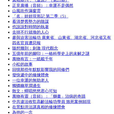
真相期刊：《還原》（第21期）
正見廣播（音頻）：幸運不是偶然
山風吹作滿窗雲
「名」娃娃現形記 第二季（5）
看清楚舊勢力的陰謀
也說說對時間的執著
去掉不行就換的人心
參與迫害法輪功 廣東省、山東省、湖北省、河北省又有
四名官員遭惡報
隨想幾則：刺激 現代觀念
五億年前的腳印：一樁科學史上的未解之謎
萬物有言：一紙載千年
小松的故事
回憶那些年默默影響我的同修們
發快遞中的修煉體會
一位幸運的無助老人
獨憐幽草澗邊生
散文：蟬唱悠悠君心可知
萬物有靈（音頻）：「獅畫」治病的奇蹟
中共違法收監高齡法輪功學員 致死案例頻現
在景點洪法講真相的修煉體會
為他的一念