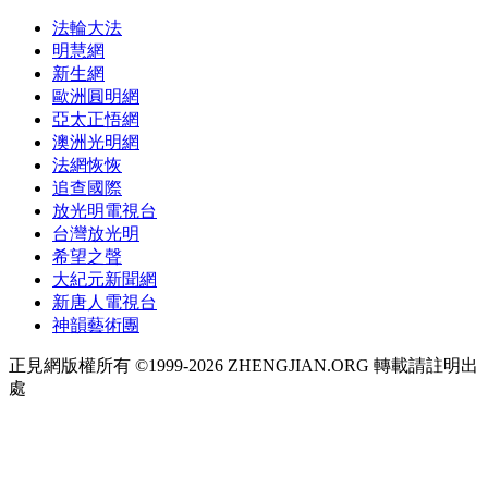
法輪大法
明慧網
新生網
歐洲圓明網
亞太正悟網
澳洲光明網
法網恢恢
追查國際
放光明電視台
台灣放光明
希望之聲
大紀元新聞網
新唐人電視台
神韻藝術團
正見網版權所有 ©1999-2026 ZHENGJIAN.ORG 轉載請註明出
處