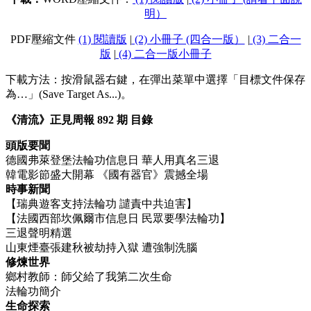
明）
PDF壓縮文件
(1) 閱讀版
|
(2) 小冊子 (四合一版）
|
(3) 二合一
版
|
(4) 二合一版小冊子
下載方法：按滑鼠器右鍵，在彈出菜單中選擇「目標文件保存
為…」(Save Target As...)。
《清流》正見周報 892 期 目錄
頭版要聞
德國弗萊登堡法輪功信息日 華人用真名三退
韓電影節盛大開幕 《國有器官》震撼全場
時事新聞
【瑞典遊客支持法輪功 譴責中共迫害】
【法國西部坎佩爾市信息日 民眾要學法輪功】
三退聲明精選
山東煙臺張建秋被劫持入獄 遭強制洗腦​​​​​​​
修煉世界
鄉村教師：師父給了我第二次生命
法輪功簡介
生命探索