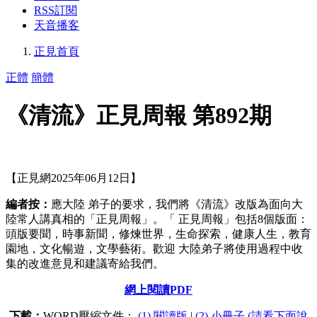
RSS訂閱
天音播客
正見首頁
正體
簡體
《清流》正見周報 第892期
【正見網2025年06月12日】
編者按：
應大陸 弟子的要求，我們將《清流》改版為面向大
陸常人講真相的「正見周報」。「 正見周報」包括8個版面：
頭版要聞，時事新聞，修煉世界，生命探索，健康人生，教育
園地，文化暢遊，文學藝術。歡迎 大陸弟子將使用過程中收
集的改進意見和建議寄給我們。
網上閱讀PDF
下載：
WORD壓縮文件：
(1) 閱讀版
|
(2) 小冊子 (請看下面說