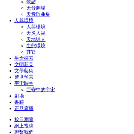
歌譜
天音劇場
天音歌曲集
人與環境
人與環境
天災人禍
天地與人
生態環境
其它
生命探索
文明新見
文學藝術
警世預言
宇宙時空
巨變中的宇宙
劇場
書籍
正見廣播
按日瀏覽
網上投稿
聯繫我們