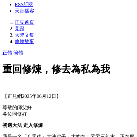
RSS訂閱
天音播客
正見首頁
見證
大陸文集
修煉故事
正體
簡體
重回修煉，修去為私為我
【正見網2025年06月12日】
尊敬的師父好
各位同修好
初遇大法 走入修煉
我是一名「八零後」大法弟子，大約在二零零三年末，正在服