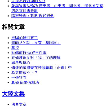
去掉不行就換的人心
參與迫害法輪功 廣東省、山東省、湖北省、河北省又有
四名官員遭惡報
隨想幾則：刺激 現代觀念
相關文章
被騙的錢回來了
聽師父的話，只有「樂呵呵」
掌控
砥礪前行 做好三件事
在修煉角度對「我」字的理解
思考與操心
修煉的嚴肅盡在神韻舞劇《正覺》中
為甚麼放不下？
一張答卷
真修 病業假相消
大陸文集
法會文章