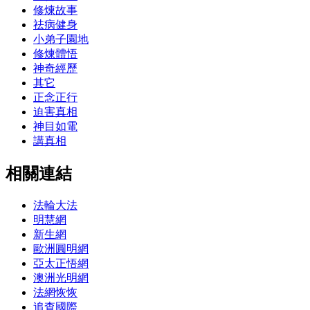
修煉故事
祛病健身
小弟子園地
修煉體悟
神奇經歷
其它
正念正行
迫害真相
神目如電
講真相
相關連結
法輪大法
明慧網
新生網
歐洲圓明網
亞太正悟網
澳洲光明網
法網恢恢
追查國際