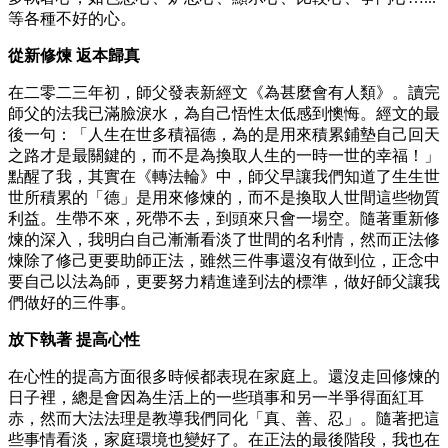
等各種不好的心。
從新修煉 返本歸真
在二零二三年初，師父發表新經文《為甚麼會有人類》。讀完
師父的法我已滿臉淚水，為自己悟性太低感到懊悔。經文的最
後一句：「人生在世多積福德，為的是用來積累鋪墊自己回天
之路才是最關鍵的，而不是為換取人生的一時一世的幸福！」
點醒了我，其實在《轉法輪》中，師父早讓我們知道了生生世
世所積累的「德」是用來修煉的，而不是換取人世間這些物質
利益。生帶不來，死帶不去，到頭來只會一場空。隨著重新修
煉的深入，我明白自己漸漸看淡了世間的名利情，然而正法修
煉除了修己更要助師正法，雖然三件事還沒有做到位，正念中
要自己以法為師，更要努力精進達到法的標準，做好師父讓我
們做好的三件事。
放下執著 提高心性
在心性的提高方面很多時候都表現在家庭上。還沒走回修煉的
日子裡，總是會因為生活上的一些瑣事和另一半爭得面紅耳
赤，然而大法法理是教導我們同化「真、善、忍」。隨著把這
些事情看淡，家庭環境也變好了。在正法的最後階段，我也在