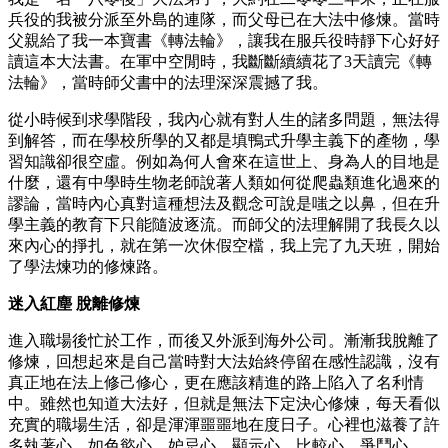
兵役的我被分派至外島的連隊，而父母已在大法中修煉。當時
父親給了我一本寶書《轉法輪》，讓我在服兵役時靜下心好好
讀這本大法書。在軍中空閒時，我斷斷續續花了3天讀完《轉
法輪》，當時師父書中的法理深深震撼了我。
從小時候到求學階段，我內心就有對人生的諸多問題，無法得
到解答，而在學校所學的又都是填鴨式升學主義下的產物，學
習知識卻很空虛。例如為何人會來在這世上、身為人的目地是
什麼，還有中學時生物老師說著人類如何從爬蟲類進化過來的
謬論，當時內心真對這種想法及觀念可說是嗤之以鼻，但在升
學主義的教育下只能隨波逐流。而師父的法理解開了我長久以
來內心的掙扎，就在第一次休假空檔，我上完了九天班，開始
了學法煉功的修煉路。
迷入紅塵 脫離修煉
進入職場後忙於工作，而後又外派到海外公司。漸漸我脫離了
修煉，回想起來是自己當時對大法始終停留在感性認識，沒有
真正地在法上修己修心，更在應該精進的路上陷入了名利情
中。雖然也知道大法好，但就是無法下定決心修煉，每天看似
充實的職場生活，卻是渾渾噩噩地在度日子。心裡也滋養了許
多執著心，如色慾心、妒忌心、顯示心、比較心、爭鬥心…...