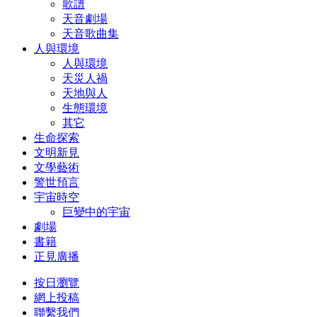
歌譜
天音劇場
天音歌曲集
人與環境
人與環境
天災人禍
天地與人
生態環境
其它
生命探索
文明新見
文學藝術
警世預言
宇宙時空
巨變中的宇宙
劇場
書籍
正見廣播
按日瀏覽
網上投稿
聯繫我們