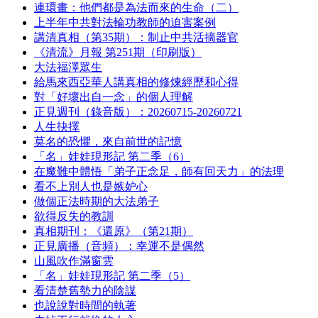
連環畫：他們都是為法而來的生命（二）
上半年中共對法輪功教師的迫害案例
講清真相（第35期）：制止中共活摘器官
《清流》月報 第251期（印刷版）
大法福澤眾生
給馬來西亞華人講真相的修煉經歷和心得
對「好壞出自一念」的個人理解
正見週刊（錄音版）：20260715-20260721
人生抉擇
莫名的恐懼，來自前世的記憶
「名」娃娃現形記 第二季（6）
在魔難中體悟「弟子正念足，師有回天力」的法理
看不上別人也是嫉妒心
做個正法時期的大法弟子
欲得反失的教訓
真相期刊：《還原》（第21期）
正見廣播（音頻）：幸運不是偶然
山風吹作滿窗雲
「名」娃娃現形記 第二季（5）
看清楚舊勢力的陰謀
也說說對時間的執著