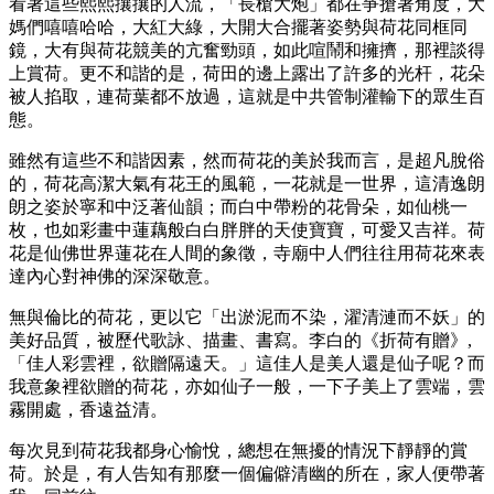
看著這些熙熙攘攘的人流，「長槍大炮」都在爭搶著角度，大
媽們嘻嘻哈哈，大紅大綠，大開大合擺著姿勢與荷花同框同
鏡，大有與荷花競美的亢奮勁頭，如此喧鬧和擁擠，那裡談得
上賞荷。更不和諧的是，荷田的邊上露出了許多的光杆，花朵
被人掐取，連荷葉都不放過，這就是中共管制灌輸下的眾生百
態。
雖然有這些不和諧因素，然而荷花的美於我而言，是超凡脫俗
的，荷花高潔大氣有花王的風範，一花就是一世界，這清逸朗
朗之姿於寧和中泛著仙韻；而白中帶粉的花骨朵，如仙桃一
枚，也如彩畫中蓮藕般白白胖胖的天使寶寶，可愛又吉祥。荷
花是仙佛世界蓮花在人間的象徵，寺廟中人們往往用荷花來表
達內心對神佛的深深敬意。
無與倫比的荷花，更以它「出淤泥而不染，濯清漣而不妖」的
美好品質，被歷代歌詠、描畫、書寫。李白的《折荷有贈》,
「佳人彩雲裡，欲贈隔遠天。」這佳人是美人還是仙子呢？而
我意象裡欲贈的荷花，亦如仙子一般，一下子美上了雲端，雲
霧開處，香遠益清。
每次見到荷花我都身心愉悅，總想在無擾的情況下靜靜的賞
荷。於是，有人告知有那麼一個偏僻清幽的所在，家人便帶著