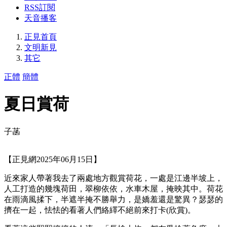
RSS訂閱
天音播客
正見首頁
文明新見
其它
正體
簡體
夏日賞荷
子菡
【正見網2025年06月15日】
近來家人帶著我去了兩處地方觀賞荷花，一處是江邊半坡上，
人工打造的幾塊荷田，翠柳依依，水車木屋，掩映其中。荷花
在雨滴風揉下，半遮半掩不勝舉力，是嬌羞還是驚異？瑟瑟的
擠在一起，怯怯的看著人們絡繹不絕前來打卡(欣賞)。