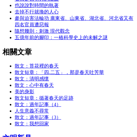
也說說對時間的執著
去掉不行就換的人心
參與迫害法輪功 廣東省、山東省、湖北省、河北省又有
四名官員遭惡報
隨想幾則：刺激 現代觀念
五億年前的腳印：一樁科學史上的未解之謎
相關文章
散文：苔花裡的春天
散文短章：「四.二五」，那是春天吐芳華
散文：清明感懷
散文：心中有春天
美的身影
散文短章：循著春天的足跡
散文：過年記事（4）
人生意義不尋常
散文：過年記事（3）
散文：我想回家