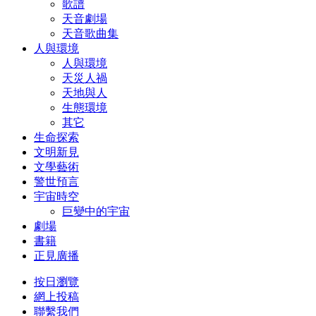
歌譜
天音劇場
天音歌曲集
人與環境
人與環境
天災人禍
天地與人
生態環境
其它
生命探索
文明新見
文學藝術
警世預言
宇宙時空
巨變中的宇宙
劇場
書籍
正見廣播
按日瀏覽
網上投稿
聯繫我們