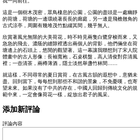
我一同前往。
這是一個樹木茂密，眾鳥棲息的公園，公園的盡頭是一處幽靜
的荷塘，荷塘的一邊環繞著長長的廊庭，另一邊是飛檐翹角的
古式涼亭，周圍有幾堆茂竹點綴其間，幾乎無人。
欣賞著風光無限的大美荷花，時不時見兩隻白鷺穿梭而來，又
急急的飛去。濃蔭的縫隙裡透出兩個人的背影，他們倆坐在荷
塘邊上的石頭上，悠閒的觀望著。這一幕讓我聯想到了宋人院
體畫中的古人形像：長袖寬袍，石桌棋盤，高人清俊對弈清風
裡；一壺清茶，兩樽薄酒，隱士淡然舉盞竹林間……
就這樣，不同尋常的夏日賞荷，在古風古韻的遐想中，意猶未
盡。回到當下，每每想到那些不和諧的景象，不免憂嘆，也寄
望未來。如果沒有了中共的存在，中國人回歸到傳統文化的規
範中來，一定會像荷花一樣，綻放出君子的風采。
添加新評論
評論內容