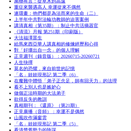
萬物有言：從草木到高遠
重症來襲遇高人 幸運從來不偶然
連環畫：他們都是為法而來的生命（二）
上半年中共對法輪功教師的迫害案例
講清真相（第35期）：制止中共活摘器官
《清流》月報 第251期（印刷版）
大法福澤眾生
給馬來西亞華人講真相的修煉經歷和心得
對「好壞出自一念」的個人理解
正見週刊（錄音版）：20260715-20260721
人生抉擇
莫名的恐懼，來自前世的記憶
「名」娃娃現形記 第二季（6）
在魔難中體悟「弟子正念足，師有回天力」的法理
看不上別人也是嫉妒心
做個正法時期的大法弟子
欲得反失的教訓
真相期刊：《還原》（第21期）
正見廣播（音頻）：幸運不是偶然
山風吹作滿窗雲
「名」娃娃現形記 第二季（5）
看清楚舊勢力的陰謀