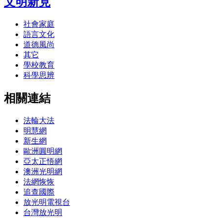
文明新見
社會家庭
語言文化
道德風尚
其它
學校教育
科學思辨
相關連結
法輪大法
明慧網
新生網
歐洲圓明網
亞太正悟網
澳洲光明網
法網恢恢
追查國際
放光明電視台
台灣放光明