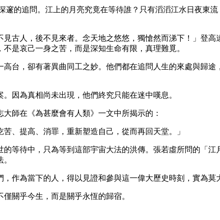
種深邃的追問。江上的月亮究竟在等待誰？只有滔滔江水日夜東流
。
不見古人，後不見來者。念天地之悠悠，獨愴然而涕下！」登高
，不是哀己一身之苦，而是深知生命有限，真理難覓。
一高台，卻有著異曲同工之妙。他們都在追問人生的來處與歸途
案。因為真相尚未出現，他們終究只能在迷中嘆息。
志大師在《為甚麼會有人類》一文中所揭示的：
吃苦、提高、消罪，重新塑造自己，從而再回天堂。」
世的等待中，只為等到這部宇宙大法的洪傳。張若虛所問的「江
法。
們，作為當下的人，得以見證和參與這一偉大歷史時刻，實為莫
不僅關乎今生，而是關乎永恆的歸宿。