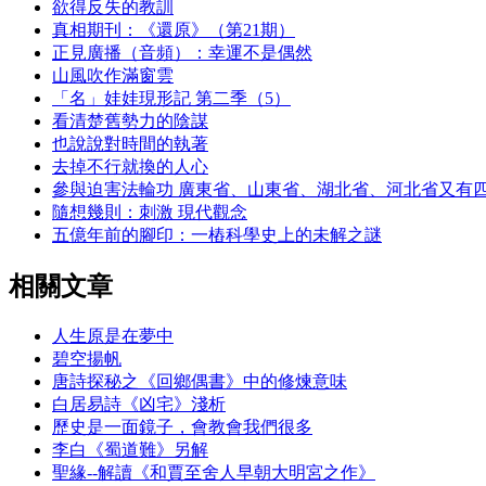
欲得反失的教訓
真相期刊：《還原》（第21期）
正見廣播（音頻）：幸運不是偶然
山風吹作滿窗雲
「名」娃娃現形記 第二季（5）
看清楚舊勢力的陰謀
也說說對時間的執著
去掉不行就換的人心
參與迫害法輪功 廣東省、山東省、湖北省、河北省又有
隨想幾則：刺激 現代觀念
五億年前的腳印：一樁科學史上的未解之謎
相關文章
人生原是在夢中
碧空揚帆
唐詩探秘之《回鄉偶書》中的修煉意味
白居易詩《凶宅》淺析
歷史是一面鏡子，會教會我們很多
李白《蜀道難》另解
聖緣--解讀《和賈至舍人早朝大明宮之作》