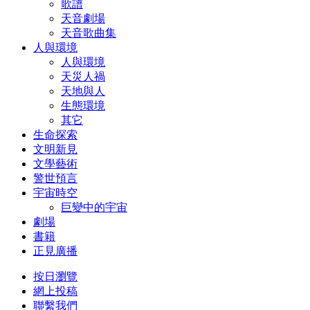
歌譜
天音劇場
天音歌曲集
人與環境
人與環境
天災人禍
天地與人
生態環境
其它
生命探索
文明新見
文學藝術
警世預言
宇宙時空
巨變中的宇宙
劇場
書籍
正見廣播
按日瀏覽
網上投稿
聯繫我們