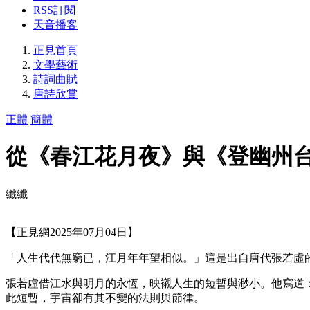
RSS訂閱
天音播客
正見首頁
文學藝術
詩詞曲賦
唐詩欣賞
正體
簡體
從《春江花月夜》與《登幽州
纖纖
【正見網2025年07月04日】
「人生代代無窮已，江月年年望相似。」這是出自唐代張若虛
張若虛借江水與明月的永恆，映襯人生的短暫與渺小。他寫道
此短暫，宇宙卻有其不變的法則與節律。