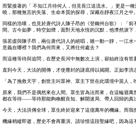
而緊接著的「 不知江月待何人，但見長江送流水。」更是一
曉，那種無言的失落、生命本質的探尋，深藏在靜夜江月之中
同樣的浩嘆，也見於唐代詩人陳子昂的《登幽州台歌》：「前
間。古今如夢，時空如煙，面對天地永恆的沉默，他潸然淚下
張若虛與陳子昂，兩位唐代詩人的絕唱，雖一動一靜，一江水
意義在哪裡？我們為何而來，又將往何處去？
而這種等待與追問，在歷史長河中無數次上演，卻始終沒有答
直到今天，大法的開傳，才使塵封的謎底得以揭開。正如李洪
「為了挽救天宇，創世主叫眾神、眾主下世在此環境中當人，
原來，我們不是偶然來在人間。眾生皆為法而來，在這輪迴萬
都在等待——等待那能夠喚醒良知、解開迷局、帶人回歸的真
今天，大法洪傳全球，眾生終於迎來了這億萬年的機緣。而我
機緣稍縱即逝，歷史不會再重演。請珍惜這段聖緣吧，因為這