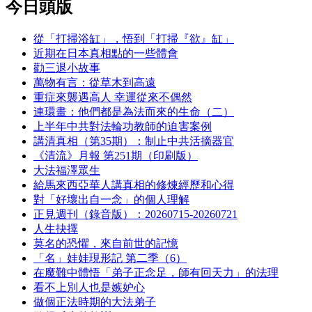
今日頭版
從「打掃浴缸」，悟到「打掃『欲』缸」
近期在日本真相點的一些體會
勸三退小故事
萬物有言：從草木到高遠
重症來襲遇高人 幸運從來不偶然
連環畫：他們都是為法而來的生命（二）
上半年中共對法輪功教師的迫害案例
講清真相（第35期）：制止中共活摘器官
《清流》月報 第251期（印刷版）
大法福澤眾生
給馬來西亞華人講真相的修煉經歷和心得
對「好壞出自一念」的個人理解
正見週刊（錄音版）：20260715-20260721
人生抉擇
莫名的恐懼，來自前世的記憶
「名」娃娃現形記 第二季（6）
在魔難中體悟「弟子正念足，師有回天力」的法理
看不上別人也是嫉妒心
做個正法時期的大法弟子