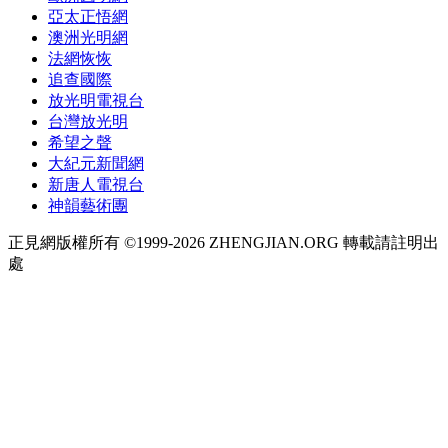
亞太正悟網
澳洲光明網
法網恢恢
追查國際
放光明電視台
台灣放光明
希望之聲
大紀元新聞網
新唐人電視台
神韻藝術團
正見網版權所有 ©1999-2026 ZHENGJIAN.ORG 轉載請註明出
處