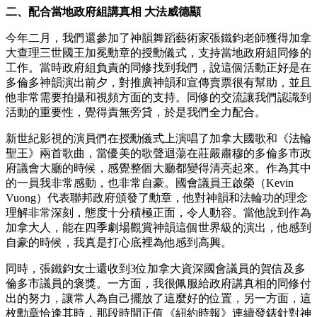
二、配合當地政府組講真相 大法威德顯
今年二月，我們還參加了神韻舞蹈藝術家張鐵鈞老師獲得加拿
大查理三世國王加冕勳章的授勳儀式，支持當地政府組同修的
工作。當時政府組負責的同修找到我們，說這個活動正好是在
多倫多神韻演出前夕，對推廣神韻和宣傳賣票很有幫助，並且
他非常需要拍攝和視頻方面的支持。同修的交流讓我們認識到
活動的重要性，覺得責無旁貸，於是我們全力配合。
新世紀影視的演員們在授勳儀式上演唱了加拿大國歌和《法輪
聖王》兩首歌曲，當優美的歌聲迴蕩在莊嚴肅穆的多倫多市政
府議會大廳的時候，感覺整個大廳都變得清亮起來。作為其中
的一員我非常感動，也非常自豪。國會議員王啟榮（Kevin
Vuong）代表聯邦政府頒發了勳章，他對神韻和法輪功的理念
理解非常深刻，態度十分積極正面，令人動容。當他說到作為
加拿大人，能在四季劇場觀賞神韻這個世界級的演出，他感到
自豪的時候，我真是打心底裡為他感到高興。
同時，張鐵鈞女士還收到3位加拿大資深國會議員的賀信及多
倫多市議員的褒獎。一方面，我很佩服給政府講真相的同修付
出的努力，讓常人為自己擺放了這麼好的位置，另一方面，這
枚勳章恰逢其時，那段時間正值《紐約時報》連續發錶針對神