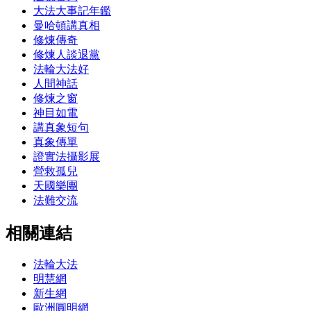
大法大事記年鑑
曼哈頓講真相
修煉傳奇
修煉人談退黨
法輪大法好
人間神話
修煉之窗
神目如電
講真象短句
真象傳單
證實法攝影展
營救孤兒
天國樂團
法難交流
相關連結
法輪大法
明慧網
新生網
歐洲圓明網