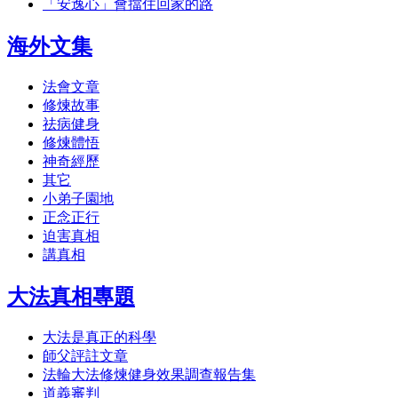
「安逸心」會擋住回家的路
海外文集
法會文章
修煉故事
祛病健身
修煉體悟
神奇經歷
其它
小弟子園地
正念正行
迫害真相
講真相
大法真相專題
大法是真正的科學
師父評註文章
法輪大法修煉健身效果調查報告集
道義審判