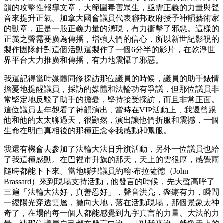
韻的攻擊性報導文章，大範圍毒害眾生，亟需正義的力量與聲
音來提升正氣。加拿大國會議員代表聯邦政府授予神韻藝術家
的勳章，正是一股正義力量的湧現，有力衝擊了邪惡。這樣的
正義之聲需要廣為傳播，增強人們的信心，所以新世紀影視的
製作團隊針對這個活動還製作了一個6分半的影片，在乾淨世
界平台大力推廣和傳播，有力地震懾了邪惡。
我還記得當時媒體同修採訪那位議員的時候，議員的助手錶情
擔憂地提醒議員，採訪的媒體和法輪功有爭議，但那位議員非
常堅定地反駁了助手的擔憂，堅持接受採訪，而且非常正面。
這位議員去年觀看了神韻演出，當時在VIP活動上，我還曾跟
他和他的太太聊過天，很顯然，演出讓他們折服和震撼，一個
生命在明白真相後的那種正念令我感動和佩服。
我還有機會去參加了法輪大法日升旗活動，另外一位議員也給
了我這種感動。在巴裡市升旗的那天，天上的雲很厚，感覺雨
隨時都能下下來。當地聯邦議員約翰‧布拉薩德（John
Brassard）來到現場支持活動，他發言的時候，先大聲高呼了
三遍「法輪大法好，真善忍好」，聲音洪亮，鏗鏘有力，瞬間
一縷陽光穿透雲層，撒向大地，落在活動現場，那個景象太神
奇了，在場的每一個人都能感覺到九字真言的力量、大法的力