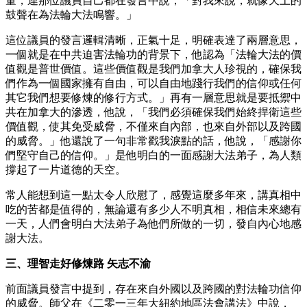
量，連那位議員自己都在發言中說，「對我來說，就像天上的
鼓聲在為法輪大法鳴響。」
這位議員的發言邏輯清晰，正氣十足，明確表達了兩層意思，
一個就是在中共迫害法輪功的背景下，他認為「法輪大法的價
值觀是普世價值。這些價值觀是我們加拿大人珍視的，確保我
們作為一個國家擁有自由，可以自由地踐行我們的信仰或任何
其它我們想要修煉的修行方式。」再有一層意思就是要抵禦中
共在加拿大的滲透，他說，「我們必須確保我們始終捍衛這些
價值觀，使其免受威脅，不僅來自內部，也來自外部以及跨國
的威脅。」他還說了一句非常戳我淚點的話，他說，「感謝你
們堅守自己的信仰。」是他明白的一面感謝大法弟子，為人類
撐起了一片道德的天空。
常人能想到這一點太令人欣慰了，感覺這麼多年來，講真相中
吃的苦都是值得的，無論還有多少人不明真相，相信未來總有
一天，人們會明白大法弟子為他們所做的一切，發自內心地感
謝大法。
三、理智走好修煉路 矢志不渝
前面議員發言中提到，存在來自外國以及跨國的對法輪功信仰
的威脅。師父在《二零一三年大紐約地區法會講法》中說，