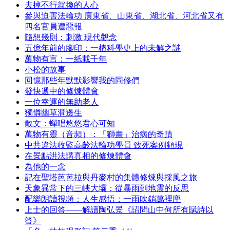
去掉不行就換的人心
參與迫害法輪功 廣東省、山東省、湖北省、河北省又有
四名官員遭惡報
隨想幾則：刺激 現代觀念
五億年前的腳印：一樁科學史上的未解之謎
萬物有言：一紙載千年
小松的故事
回憶那些年默默影響我的同修們
發快遞中的修煉體會
一位幸運的無助老人
獨憐幽草澗邊生
散文：蟬唱悠悠君心可知
萬物有靈（音頻）：「獅畫」治病的奇蹟
中共違法收監高齡法輪功學員 致死案例頻現
在景點洪法講真相的修煉體會
為他的一念
記在聖塔芭芭拉與丹麥村的集體修煉與採風之旅
天象異常下的三峽大壩：從暴雨到地震的反思
配樂朗讀視頻：人生感悟：一雨吹銷萬裡塵
上士的回答——解讀陶弘景《詔問山中何所有賦詩以
答》