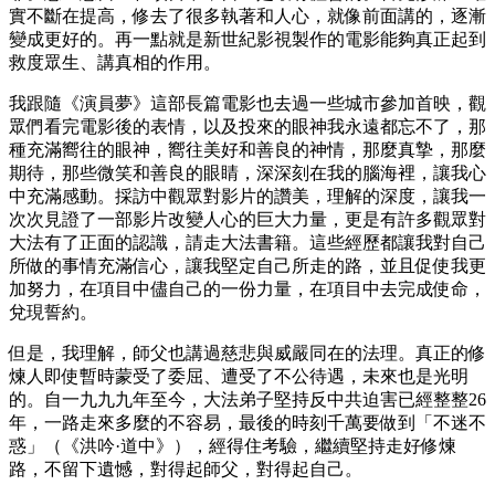
實不斷在提高，修去了很多執著和人心，就像前面講的，逐漸
變成更好的。再一點就是新世紀影視製作的電影能夠真正起到
救度眾生、講真相的作用。
我跟隨《演員夢》這部長篇電影也去過一些城市參加首映，觀
眾們看完電影後的表情，以及投來的眼神我永遠都忘不了，那
種充滿嚮往的眼神，嚮往美好和善良的神情，那麼真摯，那麼
期待，那些微笑和善良的眼睛，深深刻在我的腦海裡，讓我心
中充滿感動。採訪中觀眾對影片的讚美，理解的深度，讓我一
次次見證了一部影片改變人心的巨大力量，更是有許多觀眾對
大法有了正面的認識，請走大法書籍。這些經歷都讓我對自己
所做的事情充滿信心，讓我堅定自己所走的路，並且促使我更
加努力，在項目中儘自己的一份力量，在項目中去完成使命，
兌現誓約。
但是，我理解，師父也講過慈悲與威嚴同在的法理。真正的修
煉人即使暫時蒙受了委屈、遭受了不公待遇，未來也是光明
的。自一九九九年至今，大法弟子堅持反中共迫害已經整整26
年，一路走來多麼的不容易，最後的時刻千萬要做到「不迷不
惑」（《洪吟·道中》），經得住考驗，繼續堅持走好修煉
路，不留下遺憾，對得起師父，對得起自己。