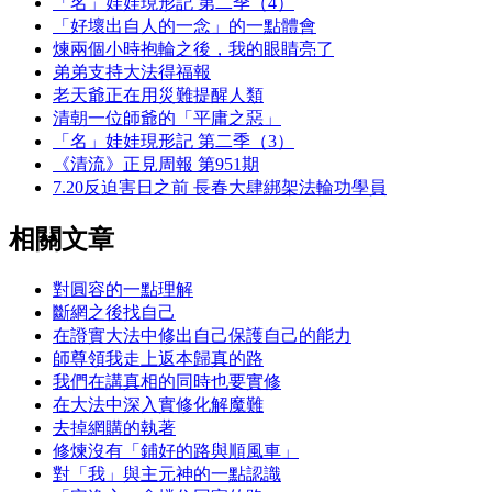
「名」娃娃現形記 第二季（4）
「好壞出自人的一念」的一點體會
煉兩個小時抱輪之後，我的眼睛亮了
弟弟支持大法得福報
老天爺正在用災難提醒人類
清朝一位師爺的「平庸之惡」
「名」娃娃現形記 第二季（3）
《清流》正見周報 第951期
7.20反迫害日之前 長春大肆綁架法輪功學員
相關文章
對圓容的一點理解
斷網之後找自己
在證實大法中修出自己保護自己的能力
師尊領我走上返本歸真的路
我們在講真相的同時也要實修
在大法中深入實修化解魔難
去掉網購的執著
修煉沒有「鋪好的路與順風車」
對「我」與主元神的一點認識