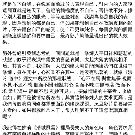
就是放下自我，在鏡頭面前敢於去表現自己，對內向的人來說
這簡直就是逆天了。曾經的我極度的不自信，害怕做不好，擔
心別人看自己的眼光，等等這些雜念，我認為都是自我的表
現，因為想到的都是自己。但如果能想到自己在做講真相的影
片，不去體會自己的感受，使自己更加純淨，每個參與的個體
都能這樣提醒和要求自己，最終影片就能呈現出好的救人效
果。
另外曾經引發我思考的一個問題就是，修煉人平日祥和慈悲的
狀態，似乎跟表演中需要的喜怒哀樂、大起大落的情緒相矛
盾。其實不是，我理解，大法的偉大就是能夠讓我們在世俗中
修煉，身在其中，心卻又不在其中，是沒有執著的，就像《洪
吟·道中》經文中所說的那種狀態，「心不在焉 與世無爭 視而
不見 不迷不惑 聽而不聞 難亂其心 食而不味 口斷執著 做而不
求 常居道中 靜而不思 玄妙可見」。要做情緒的主宰者，收放
自如，而不是被情緒所左右，其實這對修煉人的要求更高，是
我們每個演員同修都需要面對的修煉課題。況且影片是要給常
人看的，如果都脫離常人了，常人理解不了了還怎麼講真相
呢？
我記得在飾演《清城風雲》裡局長夫人的角色時，角色要求我
要有突破自我極限的大情緒。當時真是豁出去了，聲嘶力竭，