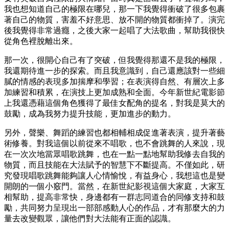
我也想知道自己的極限在哪兒，那一下我覺得衝破了很多包裹
著自己的物質，害羞不好意思、放不開的物質都衝掉了。演完
後我覺得非常過癮，之後大家一起唱了大法歌曲，幫助我很快
從角色裡脫離出來。
那一次，很開心自己有了突破，但我覺得那還不是我的極限，
我還期待進一步的探索。而且我意識到，自己還應該對一些細
膩的情感的表現多加揣摩和學習；在表演得自然、有層次上多
加練習和積累，在演技上更加成熟和全面。今年新世紀電影節
上我還憑藉這個角色獲得了最佳女配角的提名，對我是莫大的
鼓勵，成為我努力提升技能，更加進步的動力。
另外，聲樂、舞蹈的練習也都相輔相成促進著表演，提升著藝
術修養。對我這個以前從來不唱歌，也不會跳舞的人來說，現
在一次次地當眾唱歌跳舞，也在一點一點地幫助我修去自我的
物質，而且技能在大法賦予的智慧下不斷提高。不僅如此，研
究發現唱歌跳舞能夠讓人心情愉悅，有益身心，我想這也是變
開朗的一個小竅門。當然，在新世紀影視這個大家庭，大家互
相幫助，提高非常快，身邊都有一群志同道合的同修支持和鼓
勵，共同努力呈現出一部部感動人心的作品，才有那麼大的力
量去改變觀眾，讓他們對大法能有正面的認識。