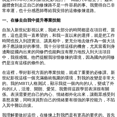
越體會到走正自己的修煉路不是一件容易的事。我覺得自己非
常幸運，也十分感恩師尊給我安排的這條修煉道路。
一、在修去自我中提升專業技能
自加入新世紀影視以來，我絕大部分的時間都是在項目裡。當
然，這也是我一直希望的，和我一直以來的選擇，就是把工作
時間也投入到證實法、講真相中，更充分地去做作為一個大法
弟子應該做好的事情。我十分珍惜這樣的機會，尤其當看到身
邊剛從國內出來的同修們也能夠沒有壓力地投入到大法項目
中，我很感慨。他們提醒我珍惜修煉的環境，因為國內的同修
們是沒有這樣的條件的。
在這裡，學好影視方面的專業技能，就成了重要的必修課。新
世紀影視這樣一個充滿藝術氛圍的環境，對我的改變是非常大
的。我的MBTI人格測試，顯示我從一個內向的I人，變成了外
向的E人，活潑、開朗、愛笑。我覺得這跟學習表演很有關
係。表演需要把自己的內心、情緒都外化出來，讓觀眾感受到
喜怒哀樂，同時演員對自己的情緒要有很強的掌控能力，不陷
入其中難以自拔。
我理解要做好這些，在修煉上對我們是有更高的要求的。首先