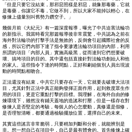
「但是只要它沒結束，那邪惡照樣是邪惡，就像那毒藥，它就
是毒藥，你讓它不毒，它做不到，所以大家不能掉以輕心，在
修煉上儘量別叫舊勢力鑽空子。」
幾個月前《大紀元》有一篇深度報導，曝光了中共迫害法輪功
的新指示。我當時看完那篇報導後非常震驚，中共認為之前在
海外對法輪功的打擊手法是無效的，反倒會引起國際社會的反
感，所以它們內部下達了指令要滲透法輪功項目的內部，利用
所謂的項目「內部人員」實施高級黑，從而達到它們想要破
壞、搞垮項目的目的。其中還包括直接針對法輪功創始人和他
的家人。這些指令下達的時間點，正好和劇組個別人員出現波
動的時間點相吻合。
正法還沒有結束，中共它只要存在一天，它就要去破壞大法項
目，尤其針對正法中真正能夠發揮正面作用，起到救度眾生作
用的項目，更是它重點打擊的目標。我理解，在海外自由的修
煉環境下，雖然沒有鋪天蓋地的造謠和打壓，但是一樣存在對
修煉人是否堅定的考驗，每個人的心怎麼動，真修還是假修，
是否理智清晰，都要通過檢驗擺放位置，選擇自己的未來。
其實這些謠言非常脆弱，只要稍加判斷和分析，就能辨別是
非。想一想自己在項目中，自己是最有體會的。首先修煉上確