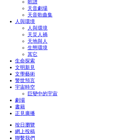
歌譜
天音劇場
天音歌曲集
人與環境
人與環境
天災人禍
天地與人
生態環境
其它
生命探索
文明新見
文學藝術
警世預言
宇宙時空
巨變中的宇宙
劇場
書籍
正見廣播
按日瀏覽
網上投稿
聯繫我們