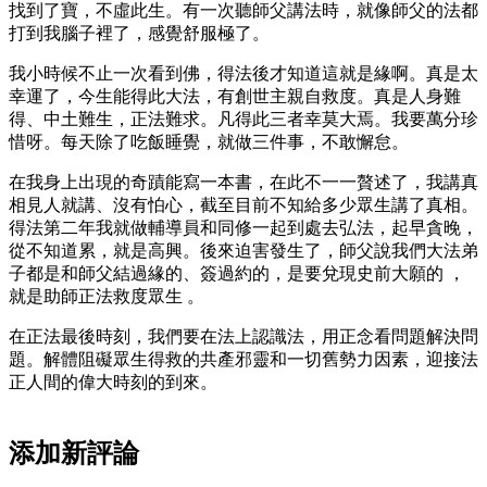
找到了寶，不虛此生。有一次聽師父講法時，就像師父的法都
打到我腦子裡了，感覺舒服極了。
我小時候不止一次看到佛，得法後才知道這就是緣啊。真是太
幸運了，今生能得此大法，有創世主親自救度。真是人身難
得、中土難生，正法難求。凡得此三者幸莫大焉。我要萬分珍
惜呀。每天除了吃飯睡覺，就做三件事，不敢懈怠。
在我身上出現的奇蹟能寫一本書，在此不一一贅述了，我講真
相見人就講、沒有怕心，截至目前不知給多少眾生講了真相。
得法第二年我就做輔導員和同修一起到處去弘法，起早貪晚，
從不知道累，就是高興。後來迫害發生了，師父說我們大法弟
子都是和師父結過緣的、簽過約的，是要兌現史前大願的 ，
就是助師正法救度眾生 。
在正法最後時刻，我們要在法上認識法，用正念看問題解決問
題。解體阻礙眾生得救的共產邪靈和一切舊勢力因素，迎接法
正人間的偉大時刻的到來。
添加新評論