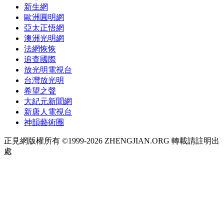
新生網
歐洲圓明網
亞太正悟網
澳洲光明網
法網恢恢
追查國際
放光明電視台
台灣放光明
希望之聲
大紀元新聞網
新唐人電視台
神韻藝術團
正見網版權所有 ©1999-2026 ZHENGJIAN.ORG 轉載請註明出
處