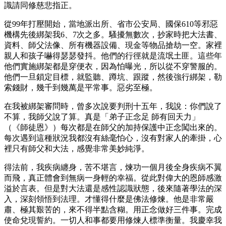
識請同修慈悲指正。
從99年打壓開始，當地派出所、省市公安局、國保610等邪惡
機構先後綁架我6、7次之多。騷擾無數次，抄家時把大法書、
資料、師父法像、所有機器設備、現金等物品搶劫一空。家裡
親人和孩子嚇得瑟瑟發抖。他們的行徑就是流氓土匪。這些年
他們實施綁架都是穿便衣，因為怕曝光，所以從不穿警服的。
他們一旦鎖定目標，就監聽、蹲坑、跟蹤，然後強行綁架，勒
索錢財，幾千到幾萬是平常事。惡劣至極。
在我被綁架審問時，曾多次說要判刑十五年，我說：你們說了
不算，我師父說了算。真是「弟子正念足 師有回天力」
（《師徒恩》）每次都是在師父的加持保護中正念闖出來的。
每次遇到這種狀況我都沒有絲毫怕心，沒有對家人的牽掛，心
裡只有師父和大法，感覺非常美妙純淨。
得法前，我疾病纏身，苦不堪言，煉功一個月後全身疾病不翼
而飛，真正體會到無病一身輕的幸福。從此對偉大的恩師感激
溢於言表。但是對大法還是感性認識狀態，後來隨著學法的深
入，深刻領悟到法理。才懂得什麼是佛法修煉。他是非常嚴
肅、極其艱苦的，來不得半點含糊。用正念做好三件事。完成
使命兌現誓約。一切人和事都要用修煉人標準衡量。我慶幸我