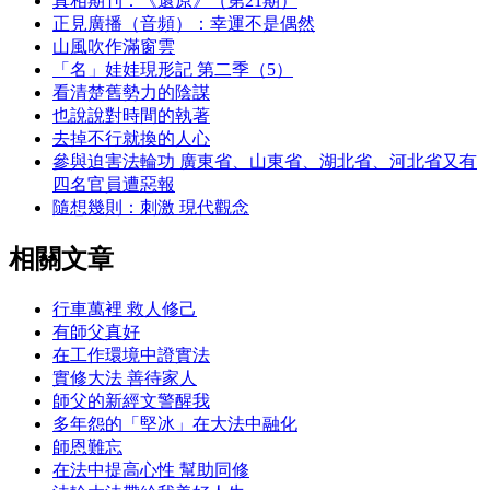
真相期刊：《還原》（第21期）
正見廣播（音頻）：幸運不是偶然
山風吹作滿窗雲
「名」娃娃現形記 第二季（5）
看清楚舊勢力的陰謀
也說說對時間的執著
去掉不行就換的人心
參與迫害法輪功 廣東省、山東省、湖北省、河北省又有
四名官員遭惡報
隨想幾則：刺激 現代觀念
相關文章
行車萬裡 救人修己
有師父真好
在工作環境中證實法
實修大法 善待家人
師父的新經文警醒我
多年怨的「堅冰」在大法中融化
師恩難忘
在法中提高心性 幫助同修