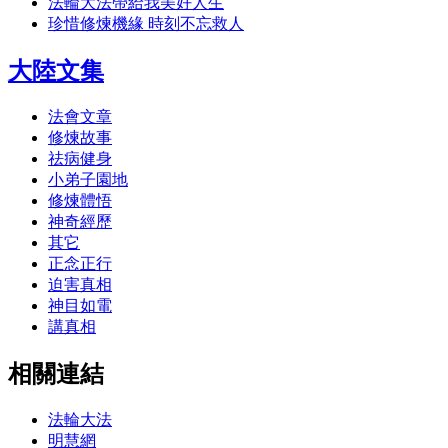
法輪大法帶給我美好人生
珍惜修煉機緣 時刻不忘救人
大陸文集
法會文章
修煉故事
祛病健身
小弟子園地
修煉體悟
神奇經歷
其它
正念正行
迫害真相
神目如電
講真相
相關連結
法輪大法
明慧網