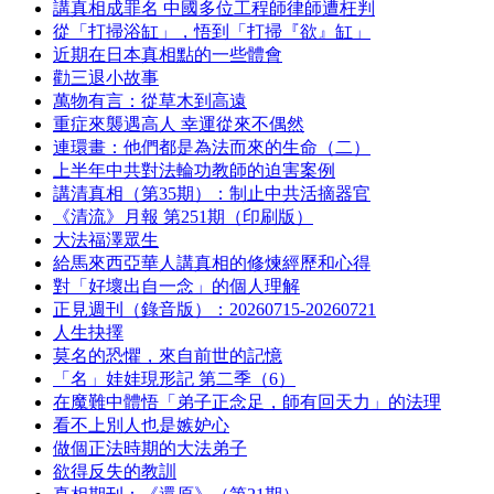
講真相成罪名 中國多位工程師律師遭枉判
從「打掃浴缸」，悟到「打掃『欲』缸」
近期在日本真相點的一些體會
勸三退小故事
萬物有言：從草木到高遠
重症來襲遇高人 幸運從來不偶然
連環畫：他們都是為法而來的生命（二）
上半年中共對法輪功教師的迫害案例
講清真相（第35期）：制止中共活摘器官
《清流》月報 第251期（印刷版）
大法福澤眾生
給馬來西亞華人講真相的修煉經歷和心得
對「好壞出自一念」的個人理解
正見週刊（錄音版）：20260715-20260721
人生抉擇
莫名的恐懼，來自前世的記憶
「名」娃娃現形記 第二季（6）
在魔難中體悟「弟子正念足，師有回天力」的法理
看不上別人也是嫉妒心
做個正法時期的大法弟子
欲得反失的教訓