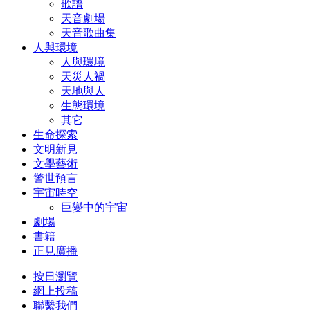
歌譜
天音劇場
天音歌曲集
人與環境
人與環境
天災人禍
天地與人
生態環境
其它
生命探索
文明新見
文學藝術
警世預言
宇宙時空
巨變中的宇宙
劇場
書籍
正見廣播
按日瀏覽
網上投稿
聯繫我們