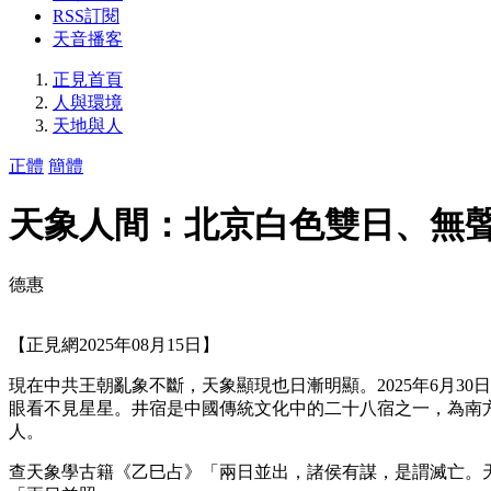
RSS訂閱
天音播客
正見首頁
人與環境
天地與人
正體
簡體
天象人間：北京白色雙日、無
德惠
【正見網2025年08月15日】
現在中共王朝亂象不斷，天象顯現也日漸明顯。2025年6月3
眼看不見星星。井宿是中國傳統文化中的二十八宿之一，為南
人。
查天象學古籍《乙巳占》「兩日並出，諸侯有謀，是謂滅亡。天