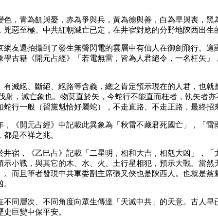
變色，青為飢與憂，赤為爭與兵，黃為德與善，白為旱與喪，黑
，兇惡至極。中共紅朝滅亡已定，在井宿對應的分野地陝西出生
京網友還拍攝到了發生無聲閃電的雲層中有仙人在御劍飛行。這
象學古籍《開元占經》「若電無雷，皆為人君絕令，一名枉矢」
」有滅絕、斷絕、絕路等含義，總之肯定預示現在的人君，也就
所伐射，滅亡象也。物莫直於矢，今蛇行不能直而枉者，執矢者亦
如蛇行一般（習黨魁恰好屬蛇），不走直路、不走正路，最終招
年，《開元占經》中記載此異象為「秋雷不藏君死國亡」，「雷
，都是不祥之兆。
於井宿，《乙巳占》記載「二星明，相和大吉，相剋大凶」，「
預示小戰，與其它的木、水、火、土行星相犯，預示大戰。當然
」。而且筆者發現中共軍委副主席張又俠也是陝西人。也就是黨
凶。
在不同層次、不同角度向眾生傳達「天滅中共」的天意。古人早
歷史巨變中保平安。