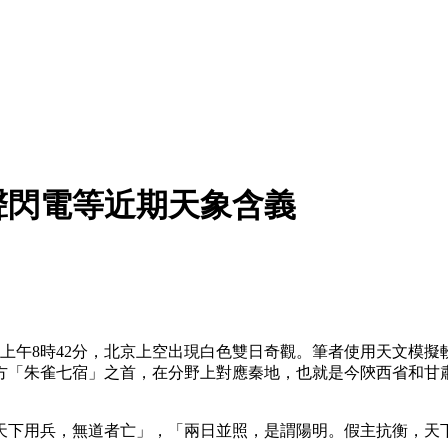
聲閃電等近期天象含義
0日上午8時42分，北京上空出現白色雙日奇觀。筆者使用天文
方「朱雀七宿」之首，在分野上對應秦地，也就是今陝西省和甘
下用兵，無道者亡」，「兩日並照，是謂陽明。假主抗衡，天下