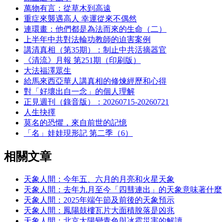
萬物有言：從草木到高遠
重症來襲遇高人 幸運從來不偶然
連環畫：他們都是為法而來的生命（二）
上半年中共對法輪功教師的迫害案例
講清真相（第35期）：制止中共活摘器官
《清流》月報 第251期（印刷版）
大法福澤眾生
給馬來西亞華人講真相的修煉經歷和心得
對「好壞出自一念」的個人理解
正見週刊（錄音版）：20260715-20260721
人生抉擇
莫名的恐懼，來自前世的記憶
「名」娃娃現形記 第二季（6）
相關文章
天象人間：今年五、六月的月亮和火星天象
天象人間：去年九月至今「四彗連出」的天象意味著什麼
天象人間：2025年端午節及前後的天象預示
天象人間：鳳陽鼓樓瓦片大面積脫落是凶兆
天象人間：北京太陽變青色與冰雹災害的解讀