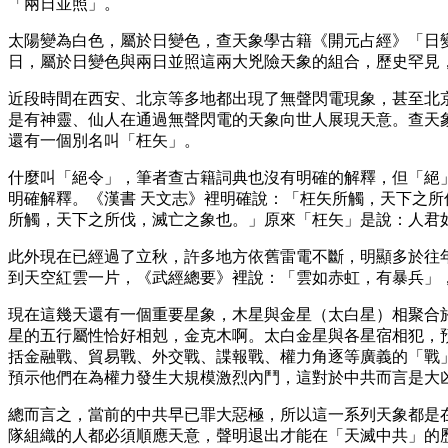
「兩日並照」。
太陽變為白色，屬於日變色，查天象學古籍《開元占經》「日
日，屬於日變色與兩日並照這兩大兇險天象的組合，歷史罕見
近段時間在西安、北京等多地都出現了無聲閃電現象，甚至北
是有神靈、仙人在通過無聲閃電的天象向世人展現天意。查天
還有一個別名叫「枉矢」。
什麼叫「絕令」，筆者查古籍詞典也沒有明確的解釋，但「絕
明確解釋。《漢書 天文志》裡明確說：「枉矢所觸，天下之
所觸，天下之所伐，滅亡之象也。」原來「枉矢」是說：人君
此外現在已經過了立秋，許多地方依舊雷電不斷，明顯多於往
到天空紅雲一片，《武經總要》裡說：「雲如赤虹，有暴兵」
現在這幾天還有一個重要星象，木星與金星（太白星）相聚合
星的五行屬性恰好相剋，金克木啊。太白金星與各星宿相犯，
括金融戰、貿易戰、外交戰、諜報戰、權力角逐等廣義的「戰
預示他們在為權力發生大規模激烈內鬥，這對於中共而言是大
總而言之，當前的中共早已罪大惡極，所以這一系列天象都是
隊組織的人都必須順應天意，聲明退出才能在「天滅中共」的