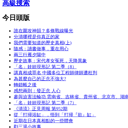
高級搜索
今日頭版
誰在圍攻神韻？多條戰線曝光
分清哪裡是你真正的家
我們需要知道的歷史真相(上)
隨感：讀書做事，重在用心
兩三行雁夕陽中
歷史故事：宋代孝女冤死，天降異象
「名」娃娃現形記 第二季（8）
講真相成罪名 中國多位工程師律師遭枉判
為甚麼自己的正念不強大?
轉錯帳之後
感想兩則：發正念 人心
參與迫害法輪功 雲南省、吉林省、貴州省、北京市、湖
「名」娃娃現形記 第二季（7）
《清流》正見周報 第952期
從「打掃浴缸」，悟到「打掃『欲』缸」
近期在日本真相點的一些體會
勸三退小故事