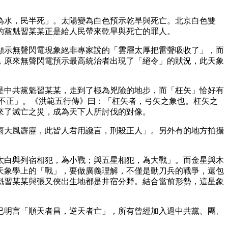
為水，民半死」。太陽變為白色預示乾旱與死亡。北京白色雙
的黨魁習某某正是給人民帶來乾旱與死亡的罪人。
顯示無聲閃電現象絕非專家說的「雲層太厚把雷聲吸收了」，而
，原來無聲閃電預示最高統治者出現了「絕令」的狀況，此天象
是中共黨魁習某某，走到了極為兇險的地步，而「枉矢」恰好有
不正」。《洪範五行傳》曰：「枉矢者，弓矢之象也。枉矢之
來了滅亡之災，成為天下人所討伐的對像。
雨大風霹靂，此皆人君用讒言，刑殺正人」。另外有的地方拍攝
太白與列宿相犯，為小戰；與五星相犯，為大戰」。而金星與木
天象學上的「戰」，要做廣義理解，不僅是動刀兵的戰爭，還包
魁習某某與張又俠出生地都是井宿分野。結合當前形勢，這星象
已明言「順天者昌，逆天者亡」，所有曾經加入過中共黨、團、