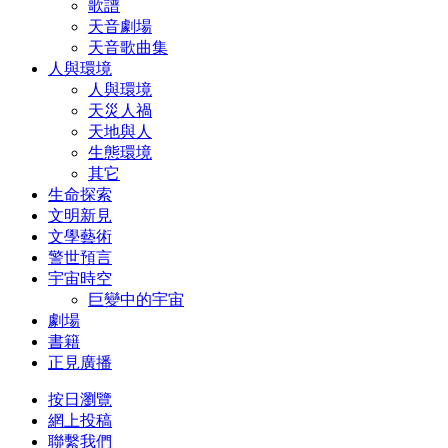
歌譜
天音劇場
天音歌曲集
人與環境
人與環境
天災人禍
天地與人
生態環境
其它
生命探索
文明新見
文學藝術
警世預言
宇宙時空
巨變中的宇宙
劇場
書籍
正見廣播
按日瀏覽
網上投稿
聯繫我們