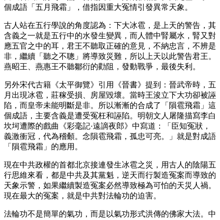
個成語「五月飛霜」，借指因重大冤情引發異常天象。
古人站在五行學說的角度認為：下大冰雹，是上天的警告，其
含義之一就是五行中的水發生變異，而人體中腎屬水，腎又對
應五官之中的耳，君王不聽取正確的意見，不納忠言，不辨是
非，繼續「聽之不聰」將導致災難，所以上天以此警告君王。
燕昭王、燕惠王不聽鄒衍的勸阻，發動戰爭，最後失利。
另外宋代古籍《太平御覽》引用《晉書》提到：晉武帝時，五
月出現冰雹，莊稼受損、房屋毀壞。當時王浚立下大功卻被誣
陷，而皇帝未能明斷是非。所以漸漸的合成了「隕雹飛霜」這
個成語，主要含義是遭受冤枉和誣陷。明朝文人屠隆描寫李白
坎坷遭際的戲曲《彩毫記·遠謫夜郎》中寫道：「臣知冤狀，
義激衝冠，代為稽顙。念隕雹飛霜，孤忠可亮。」就是對成語
「隕雹飛霜」的應用。
現在中共政權的首都北京接連發生冰雹之災，用古人的陰陽五
行思維來看，都是中共及其黨魁，逆天而行製造冤案而導致的
天象示警，如果繼續製造冤案必然導致極為可怕的天災人禍。
現在最大的冤案，就是中共對法輪功的迫害。
法輪功不是簡單的氣功，而是以氣功形式洪傳的佛家大法。中