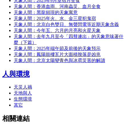
天象人間：2025年9月室宿月全食
天象人間：香港血雨、河南蟲災、血月全食
天象人間：黑龍頻現的天象寓意
天象人間：2025年火、水、金三星犯鬼宿
天象人間：北京白色雙日、無聲閃電等近期天象含義
天象人間：今年五、六月的月亮和火星天象
天象人間：去年九月至今「四彗連出」的天象意味著什
麼（下篇）
天象人間：2025年端午節及前後的天象預示
天象人間：鳳陽鼓樓瓦片大面積脫落是凶兆
天象人間：北京太陽變青色與冰雹災害的解讀
人與環境
天災人禍
天地與人
生態環境
其它
相關連結