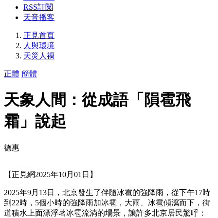
RSS訂閱
天音播客
正見首頁
人與環境
天災人禍
正體
簡體
天象人間：從成語「隕雹飛
霜」說起
德惠
【正見網2025年10月01日】
2025年9月13日，北京發生了伴隨冰雹的強降雨，從下午17時
到22時，5個小時的強降雨加冰雹，大雨、冰雹傾瀉而下，街
道積水上面漂浮著冰雹流淌的場景，讓許多北京居民驚呼：