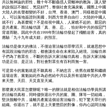
共以無神論的邪性，幾十年不斷蠱惑人背離神的教誨，讓人變
的說假話不臉紅，兇惡好鬥，整個社會充滿戾氣，國際上中國
大陸人的名聲都變的不好，台灣、香港、澳門，同樣都是中國
人，可以落地簽證到美國，到西方世界自由行，大陸的中國人
就不行，為甚麼呢？不是歧視中國人，人家瞧不起的、厭惡的
是共產黨。而法輪功講「真、善、忍」，恰好和中共的假惡鬥
背道而馳。因此中共在1999年對法輪功發起了殘酷迫害，真的
應驗「九十九年成大錯」的預言。
法輪功是偉大的佛法，不僅迫害法輪功罪孽滔天，就連思想中
有詆毀法輪功的邪念，都會讓生命在未來陷入絕境。法輪功弟
子們為了救眾生，不斷的告訴大家法輪功真相，告訴大家法輪
功是正信、是正法，對社會對眾生有百利而無一害。
可是當今的黨魁就是不聽真相，不納忠言，依舊在維繫和繼續
這場迫害。黨魁如此作為必然給中共以及所有追隨中共的人帶
來天懲、天罰、天災直至天滅。
那麼廣大民眾怎麼辦呢？唯一的辦法就是相信法輪功學員所講
的法輪功真相，同時儘快退出中共的黨、團、隊等一切組織，
堅決脫離中共，遠離共產黨這個迫害法輪功，犯下驚天罪行的
組織。你退出了，就不是上天要懲罰的對像，你內心認同法輪