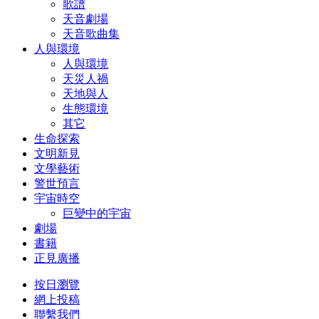
歌譜
天音劇場
天音歌曲集
人與環境
人與環境
天災人禍
天地與人
生態環境
其它
生命探索
文明新見
文學藝術
警世預言
宇宙時空
巨變中的宇宙
劇場
書籍
正見廣播
按日瀏覽
網上投稿
聯繫我們