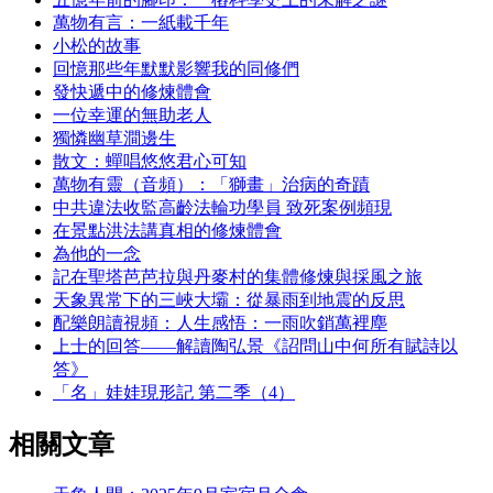
萬物有言：一紙載千年
小松的故事
回憶那些年默默影響我的同修們
發快遞中的修煉體會
一位幸運的無助老人
獨憐幽草澗邊生
散文：蟬唱悠悠君心可知
萬物有靈（音頻）：「獅畫」治病的奇蹟
中共違法收監高齡法輪功學員 致死案例頻現
在景點洪法講真相的修煉體會
為他的一念
記在聖塔芭芭拉與丹麥村的集體修煉與採風之旅
天象異常下的三峽大壩：從暴雨到地震的反思
配樂朗讀視頻：人生感悟：一雨吹銷萬裡塵
上士的回答——解讀陶弘景《詔問山中何所有賦詩以
答》
「名」娃娃現形記 第二季（4）
相關文章