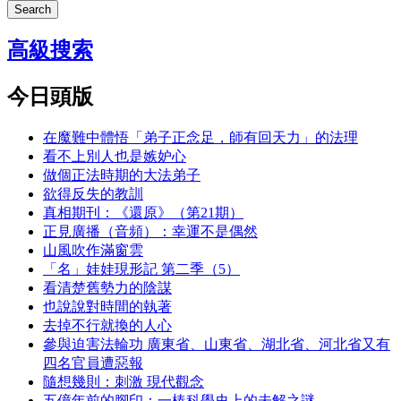
Search
高級搜索
今日頭版
在魔難中體悟「弟子正念足，師有回天力」的法理
看不上別人也是嫉妒心
做個正法時期的大法弟子
欲得反失的教訓
真相期刊：《還原》（第21期）
正見廣播（音頻）：幸運不是偶然
山風吹作滿窗雲
「名」娃娃現形記 第二季（5）
看清楚舊勢力的陰謀
也說說對時間的執著
去掉不行就換的人心
參與迫害法輪功 廣東省、山東省、湖北省、河北省又有
四名官員遭惡報
隨想幾則：刺激 現代觀念
五億年前的腳印：一樁科學史上的未解之謎