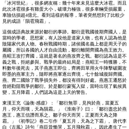
「冰河世紀」，很多網友稱：幾十年來未見這麼大冰雹。而且
此次冰雹很多有雞蛋大小，破壞力極強，很多車輛受損嚴重，
車險估損超4億元。看到這樣的報導，筆者突然想到了比較少
見的成語「隕雹飛霜」。
這個成語典故來源於鄒衍的事跡。鄒衍是戰國後期齊國人，是
當時的學者、思想家，有人說他是道家人物，也有人認為他是
陰陽家代表人物。春秋戰國時期，諸侯國名義上都是周天子的
屬國，所以各國的人才自由流動，鄒衍離開齊國為燕王效力。
燕昭王攻打齊國，這就是著名的燕攻齊之戰。鄒衍認為這是不
義之戰，拒絕參與。戰爭的最終結局是：燕昭王一時獲勝，不
料數年後死去，其子燕惠王即位，齊將田單用火牛陣擊破圍攻
即墨的燕軍主力，隨即將燕軍逐出齊境，七十餘城復歸齊國。
燕、齊二國除了戰爭損失外，都沒有得到好處。燕惠王遷怒於
曾經勸阻戰爭的鄒衍。於是鄒衍蒙冤入獄，當時出現了氣候異
變，五月降霜，人們認為這是上天的警告。
東漢王充《論衡·感虛》：「鄒衍無罪，見拘於燕，當夏五
月，仰天而嘆，天為隕霜。」《淮南子》曰：「鄒衍盡忠於燕
惠王，惠王信譖而系之。鄒子仰天而哭，正夏而天為之降
霜。」《初學記》卷二引作「夏五月，天為之下霜」。唐代李
白《古風》詩句「燕臣昔慟哭，五月飛秋霜」。因此產生了一