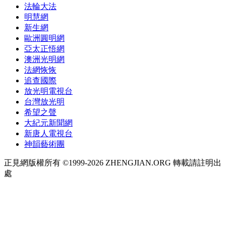
法輪大法
明慧網
新生網
歐洲圓明網
亞太正悟網
澳洲光明網
法網恢恢
追查國際
放光明電視台
台灣放光明
希望之聲
大紀元新聞網
新唐人電視台
神韻藝術團
正見網版權所有 ©1999-2026 ZHENGJIAN.ORG 轉載請註明出
處