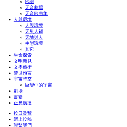
歌譜
天音劇場
天音歌曲集
人與環境
人與環境
天災人禍
天地與人
生態環境
其它
生命探索
文明新見
文學藝術
警世預言
宇宙時空
巨變中的宇宙
劇場
書籍
正見廣播
按日瀏覽
網上投稿
聯繫我們