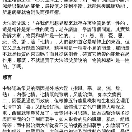
減憂思鬱結的能量，最後使之達到平衡，就能恢復臟腑功能，
所患病症就會消失而獲痊癒。
大法師父說：「在我們思想界歷來就存在著物質是第一性的，
還是精神是第一性的問題，老在議論、爭論這個問題。其實我
告訴大家，物質和精神是一性的。」（1）怒、喜、憂、思、
悲、恐、驚，這「七情」，人們都知道它是精神上的東西。但
它又是五行能量的體現。精神就是一種看不見的能量，那能量
不就是物質的東西嗎？而且從病例看，確實它所帶的能量在起
作用，那麼，不就證實了大法師父所說的「物質和精神是一性
的」了嗎。
感言
中醫認為常見的病因是外感六淫（指風、寒、暑、濕、燥、
熱），內傷七情。七情既能致病，又能治病。 如本文病例
二，因憂思過度而致病，但根據五行能量機制相生相剋之理用
七情中的「喜」又能治好病。這體現了古代中醫博大精深之
處，西醫就望塵莫及了，會覺得不可思議。因為西醫治病多從
表面空間的分子層面著手，如人眼看的見的臟腑、肌肉、組織
等等；而中醫治病大都從看不見的微觀空間著手，如陰陽五行
髒相經絡，中醫用藥，大部份也都涉及到微觀空間的理，是從