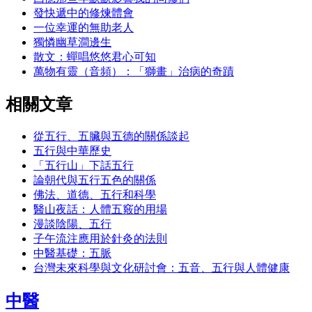
發快遞中的修煉體會
一位幸運的無助老人
獨憐幽草澗邊生
散文：蟬唱悠悠君心可知
萬物有靈（音頻）：「獅畫」治病的奇蹟
相關文章
從五行、五臟與五德的關係談起
五行與中華歷史
「五行山」下話五行
論朝代與五行五色的關係
佛法、道德、五行和科學
醫山夜話：人體五竅的用場
漫談陰陽、五行
子午流注應用於針灸的法則
中醫基礎：五脈
台灣未來科學與文化研討會：五音、五行與人體健康
中醫