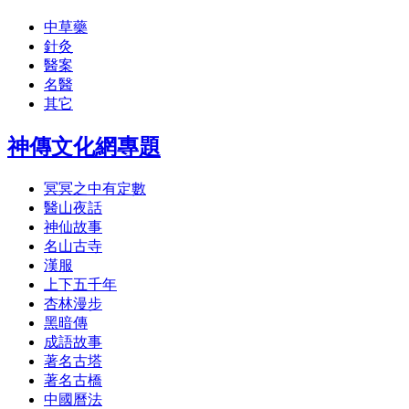
中草藥
針灸
醫案
名醫
其它
神傳文化網專題
冥冥之中有定數
醫山夜話
神仙故事
名山古寺
漢服
上下五千年
杏林漫步
黑暗傳
成語故事
著名古塔
著名古橋
中國曆法