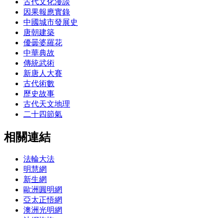
古代文化漫談
因果報應實錄
中國城市發展史
唐朝建築
優曇婆羅花
中華典故
傳統武術
新唐人大賽
古代術數
歷史故事
古代天文地理
二十四節氣
相關連結
法輪大法
明慧網
新生網
歐洲圓明網
亞太正悟網
澳洲光明網