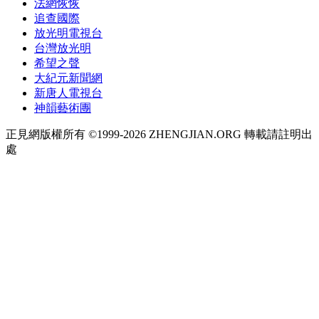
法網恢恢
追查國際
放光明電視台
台灣放光明
希望之聲
大紀元新聞網
新唐人電視台
神韻藝術團
正見網版權所有 ©1999-2026 ZHENGJIAN.ORG 轉載請註明出
處