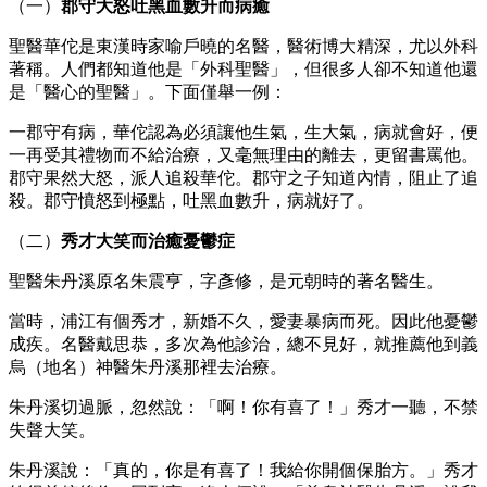
（一）
郡守大怒吐黑血數升而病癒
聖醫華佗是東漢時家喻戶曉的名醫，醫術博大精深，尤以外科
著稱。人們都知道他是「外科聖醫」，但很多人卻不知道他還
是「醫心的聖醫」。下面僅舉一例：
一郡守有病，華佗認為必須讓他生氣，生大氣，病就會好，便
一再受其禮物而不給治療，又毫無理由的離去，更留書罵他。
郡守果然大怒，派人追殺華佗。郡守之子知道內情，阻止了追
殺。郡守憤怒到極點，吐黑血數升，病就好了。
（二）
秀才大笑而治癒憂鬱症
聖醫朱丹溪原名朱震亨，字彥修，是元朝時的著名醫生。
當時，浦江有個秀才，新婚不久，愛妻暴病而死。因此他憂鬱
成疾。名醫戴思恭，多次為他診治，總不見好，就推薦他到義
烏（地名）神醫朱丹溪那裡去治療。
朱丹溪切過脈，忽然說：「啊！你有喜了！」秀才一聽，不禁
失聲大笑。
朱丹溪說：「真的，你是有喜了！我給你開個保胎方。」秀才