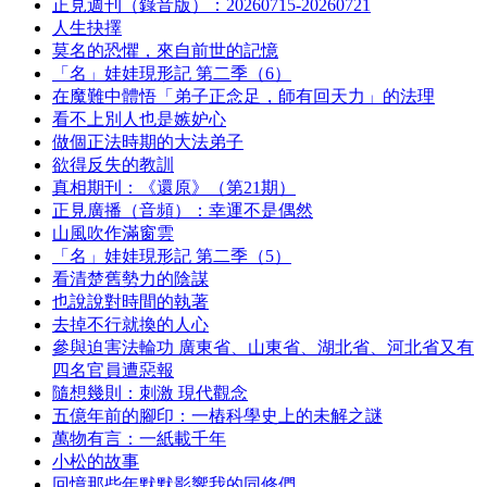
正見週刊（錄音版）：20260715-20260721
人生抉擇
莫名的恐懼，來自前世的記憶
「名」娃娃現形記 第二季（6）
在魔難中體悟「弟子正念足，師有回天力」的法理
看不上別人也是嫉妒心
做個正法時期的大法弟子
欲得反失的教訓
真相期刊：《還原》（第21期）
正見廣播（音頻）：幸運不是偶然
山風吹作滿窗雲
「名」娃娃現形記 第二季（5）
看清楚舊勢力的陰謀
也說說對時間的執著
去掉不行就換的人心
參與迫害法輪功 廣東省、山東省、湖北省、河北省又有
四名官員遭惡報
隨想幾則：刺激 現代觀念
五億年前的腳印：一樁科學史上的未解之謎
萬物有言：一紙載千年
小松的故事
回憶那些年默默影響我的同修們