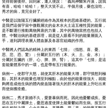
笑得前俯後仰。回到家，逢人便說：「義烏神醫朱丹溪，說我
有喜，哈哈！哈哈！」整天大笑不止。半個月後，藥也沒吃，
秀才的病，竟完全好了。
中醫是以陰陽五行臟腑經絡作為其根本的思維基礎的。五行就
是我們這個宇宙中微觀層次的金木水火土這五種性質的能量，
是不斷運行推動萬物興衰的力量，其中的萬物當然也包括人
體。中醫治病的基礎原理，就是從人眼看不到的能量層面入
手，達到調理表層人體血脈及各器官組織的作用。
中醫將人們認為的精神上的東西「七情」（指怒、喜、憂、
思、悲、恐、驚）；分屬於五行的（木、火、土、金、水）；
分屬於五臟的（肝、心、脾、肺、腎）。這其中「七情」是這
套能量體系中的一環，也是帶有五行能量的。
病例一，使郡守大怒，就使其肝木的能量大增，郡守憤怒到極
點，其肝木的能量也增至到極點，由於他的能量很強大，就能
夠將造成他生病的體內瘀血隨著強大的肝木的能量上升吐出來
而使病獲痊癒。
病例二，秀才新婚不久，愛妻暴病而死。因此他憂鬱成疾。憂
思在五行中屬脾土，憂思過度使脾土能量鬱結而生病。按五行
相生相剋之理，心火生脾土，喜勝憂，用「喜」的能量不斷消