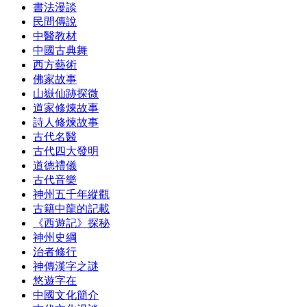
書法漫談
民間傳說
中醫教材
中國古典舞
西方藝術
佛家故事
山嶽仙跡探微
道家修煉故事
詩人修煉故事
古代名醫
古代四大發明
道德禮儀
古代音樂
神州五千年縱觀
古籍中龍的記載
《西遊記》探秘
神州史綱
治者修行
神傳漢字之謎
悠遊字在
中國文化簡介