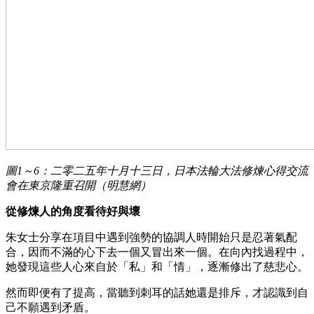
圖1～6：二零二五年十月十三日，日本法輪大法修煉心得交流
會在東京隆重召開（明慧網）
從修煉人的角度看待好與壞
朱女士分享在項目中遇到強勢的協調人時開始只是忍著氣配
合，因而不滿的心下去一個又冒出來一個。在向內找過程中，
她發現這些人心來自於「私」和「情」，逐漸修出了慈悲心。
然而即便有了提高，當聽到刺耳的話她還是排斥，才認識到自
己不願遇到矛盾。