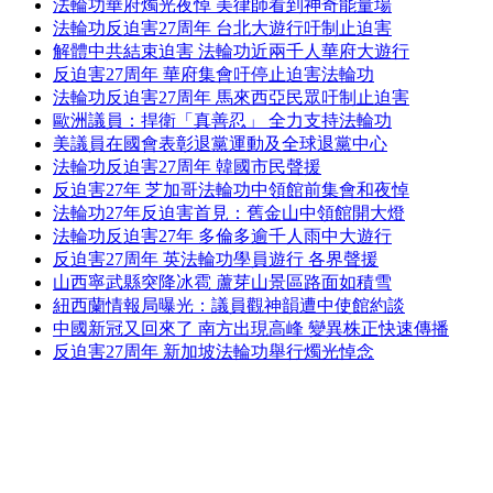
法輪功華府燭光夜悼 美律師看到神奇能量場
法輪功反迫害27周年 台北大遊行吁制止迫害
解體中共結束迫害 法輪功近兩千人華府大遊行
反迫害27周年 華府集會吁停止迫害法輪功
法輪功反迫害27周年 馬來西亞民眾吁制止迫害
歐洲議員：捍衛「真善忍」 全力支持法輪功
美議員在國會表彰退黨運動及全球退黨中心
法輪功反迫害27周年 韓國市民聲援
反迫害27年 芝加哥法輪功中領館前集會和夜悼
法輪功27年反迫害首見：舊金山中領館開大燈
法輪功反迫害27年 多倫多逾千人雨中大遊行
反迫害27周年 英法輪功學員遊行 各界聲援
山西寧武縣突降冰雹 蘆芽山景區路面如積雪
紐西蘭情報局曝光：議員觀神韻遭中使館約談
中國新冠又回來了 南方出現高峰 變異株正快速傳播
反迫害27周年 新加坡法輪功舉行燭光悼念