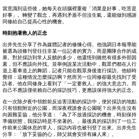
當意識到這些後，她每天在頭腦裡重複「消業是好事，吃苦是
好事」。轉變了觀念，再遇到矛盾不但沒生氣，還能做到感謝
同修給自己提高心性的機會。
時刻抱著救人的正念
出井先生分享了作為媒體記者的修煉心得。他強調日本報導能
被選為頭條刊登往往非某一位記者的實力，而是團隊合作的成
果。對於採訪到常人反饋的多少，他還悟到雖然有很多外部因
素，但不應該向外找。並舉例說某次活動中，觀眾們都在人行
道上看車道上的舞蹈，記者只能在觀眾身後進行採訪。他頓時
覺得：這種情況怎麼採訪啊？然而另一位同修卻最先找到了受
訪者。他在同修身上看到了「一定要救人」的強大意志力。而
自己不應該僅依賴自己的採訪技巧，更應該保持強大的正念。
在一次除夕夜中領館前反迫害活動的採訪中，便於採訪的地點
只有領館附近的公園，而深夜裡誰會去公園呢？出井先生沒有
向困難妥協，他分享道：「為了不放過採訪的機會，時刻保持
準備狀態，我採訪時是不坐著的。」最後真的採訪到了一位工
作前來公園休息的常人，採訪內容也被刊登了出來。出井先生
分享：「放下妥協的心，師父就會安排有緣人來」。