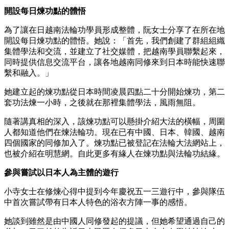
開設每日煉功點的體悟
為了讓在日越南法輪功學員形成整體，阮女士分享了在所在地
開設每日煉功點的體悟。她說：「首先，我們創建了群組組織
集體學法和交流，並建立了社交媒體，把越南學員聯繫起來，
同時提供信息交流平台，讓各地越南同修來到日本時能快速聯
繫和融入。」
她建立起的煉功點從日本時間凌晨四點二十分開始煉功，第二
套功法煉一小時，之後就在那裡集體學法，風雨無阻。
隨著講真相的深入，該煉功點可以懸掛介紹大法的橫幅，周圍
人都知道他們在煉法輪功。現在已有中國、日本、韓國、越南
四個國家的同修加入了。煉功點已被登記在法輪大法網站上，
也被介紹在明慧網。自此更多有緣人在煉功點與法輪功結緣。
參與嘗試以日本人為主體的遊行
小寺女士在修煉心得中提到今年慶祝五一三遊行中，參與隊伍
中首次嘗試帶有日本人特色的浴衣方陣一事的感悟。
她談到雖然是由中國人同修發起的提議，但她希望通過自己的