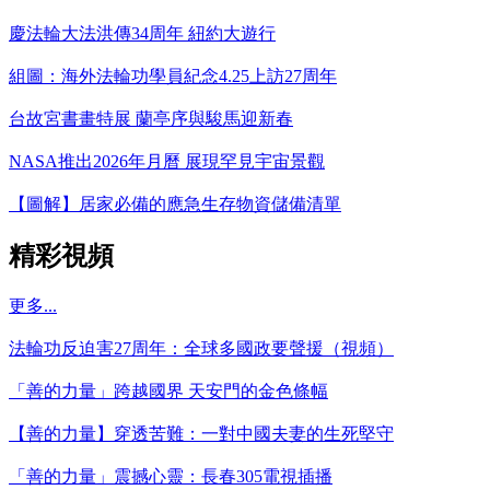
慶法輪大法洪傳34周年 紐約大遊行
組圖：海外法輪功學員紀念4.25上訪27周年
台故宮書畫特展 蘭亭序與駿馬迎新春
NASA推出2026年月曆 展現罕見宇宙景觀
【圖解】居家必備的應急生存物資儲備清單
精彩視頻
更多...
法輪功反迫害27周年：全球多國政要聲援（視頻）
「善的力量」跨越國界 天安門的金色條幅
【善的力量】穿透苦難：一對中國夫妻的生死堅守
「善的力量」震撼心靈：長春305電視插播