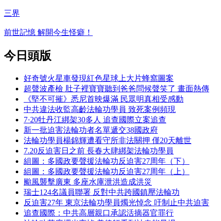
三界
前世記憶 解開今生怪癖！
今日頭版
好奇號火星車發現紅色星球上大片蜂窩圖案
超聲波產檢 肚子裡寶寶聽到爸爸問候聲笑了 畫面熱傳
《堅不可摧》悉尼首映爆滿 民眾明真相受感動
中共違法收監高齡法輪功學員 致死案例頻現
7·20牡丹江綁架30多人 追查國際立案追查
新一批迫害法輪功者名單遞交38國政府
法輪功學員楊錦輝遭看守所非法關押 僅20天離世
7.20反迫害日之前 長春大肆綁架法輪功學員
組圖：多國政要聲援法輪功反迫害27周年（下）
組圖：多國政要聲援法輪功反迫害27周年（上）
颱風襲擊廣東 多座水庫泄洪造成洪災
瑞士124名議員聯署 反對中共跨國鎮壓法輪功
反迫害27年 東京法輪功學員燭光悼念 吁制止中共迫害
追查國際：中共高層親口承認活摘器官罪行