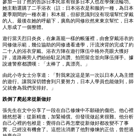
參加一目了然的告訴日本民眾有很多日本人也在學煉法輪功。
她主動選購了二手浴衣（註：日本浴衣是和服的一種，為日本
夏季期間的一種衣著）和木屐，但卻意識到沒有現場幫忙穿戴
的人。最後在她的呼籲下，廣島的同修欣然來東京幫忙，日本
人形成了一個整體。
遊行當天烈日炎炎，在象蒸籠一樣的帳篷裡，由會穿戴浴衣的
同修做示範，幾位協助的同修邊看邊學，汗流浹背的完成了約
二十人的浴衣穿戴。浴衣方陣在遊行隊伍中格外亮眼大獲好
評，道路兩旁人們紛紛駐足誇讚、拍照留念並向隊伍揮手。據
說連警察都讚嘆：「太棒了，真漂亮。」
由此小寺女士分享道：「對我來說這是第一次以日本人為主體
的遊行。讓我深切體會到只要努力，日本人學員也能做到，師
父就會為我們安排好。」
跌倒了爬起來從新做好
張先生在文中分享了一段在自己修煉中不願碰的傷疤。他心裡
雖然想著：從新精進，加緊補償。但發現做起來很難。他分析
自己心裡的包袱是：覺得自己再怎麼從新做好都改變不了事
實，已經沒有機會了。這想法消磨了他對修煉的正信，曾想過
放棄自己。