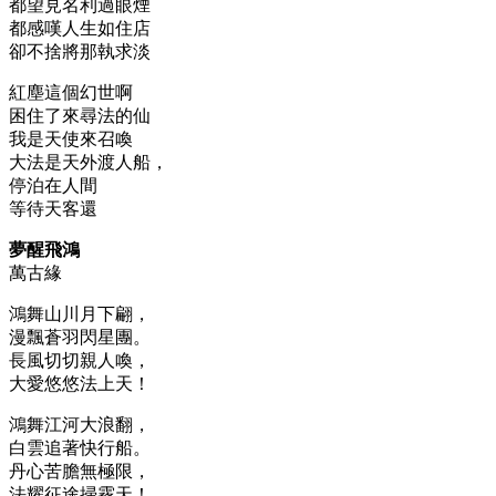
都望見名利過眼煙
都感嘆人生如住店
卻不捨將那執求淡
紅塵這個幻世啊
困住了來尋法的仙
我是天使來召喚
大法是天外渡人船，
停泊在人間
等待天客還
夢醒飛鴻
萬古緣
鴻舞山川月下翩，
漫飄蒼羽閃星團。
長風切切親人喚，
大愛悠悠法上天！
鴻舞江河大浪翻，
白雲追著快行船。
丹心苦膽無極限，
法耀征途掃霧天！