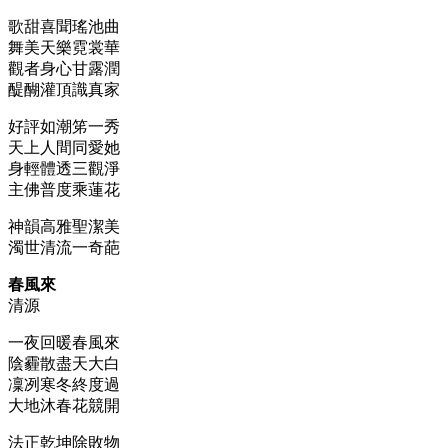
歌甜喜聞瑤池曲
舞美天樂霓裳華
觀者身心甘露潤
醍醐灌頂識真家
好評如潮笫一秀
天上人間同愛她
身輕體透三觀淨
主佛普度乘蓮花
神韻高雅聖潔美
濁世清流一奇葩
春風來
清源
一夜回暖春風來
陰霾散盡天大白
凜冽寒冬終度過
大地沐春花競開
法正乾坤除敗物