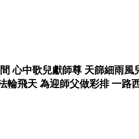
迷間 心中歌兒獻師尊 天篩細雨風
法輪飛天 為迎師父做彩排 一路