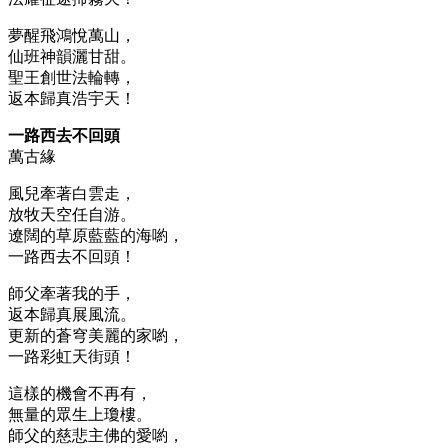
夢醒飛鴻悅萬山，
仙班神韻灑甘甜。
聖王創世法輪轉，
返本歸真浩宇天！
一路西去不回頭
萬古緣
風兒牽著白雲走，
放牧天空任自游。
遼闊的草原藍藍的海喲，
一路西去不回頭！
師父牽著我的手，
返本歸真展風流。
更新的蒼穹美麗的家喲，
一路彩虹天街頭！
這樣的機會不再有，
無量的眾生上瓊樓。
師父的慈悲主佛的愛喲，