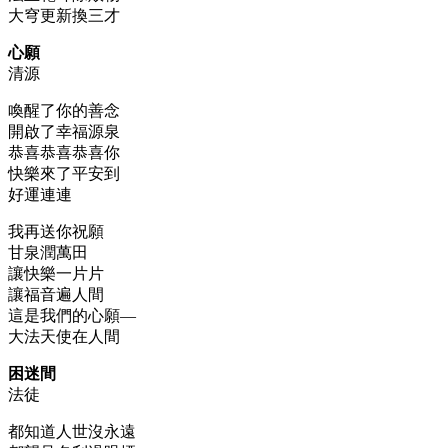
大穹更新換三才
心願
清源
喚醒了你的善念
開啟了幸福源泉
恭喜恭喜恭喜你
快樂來了平安到
好運連連
我再送你祝願
甘泉潤萬田
讓快樂一片片
讓福音遍人間
這是我們的心願—
大法天使在人間
困迷間
法徒
都知道人世沒永遠