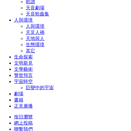
歌譜
天音劇場
天音歌曲集
人與環境
人與環境
天災人禍
天地與人
生態環境
其它
生命探索
文明新見
文學藝術
警世預言
宇宙時空
巨變中的宇宙
劇場
書籍
正見廣播
按日瀏覽
網上投稿
聯繫我們