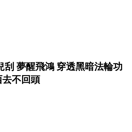
兒刮 夢醒飛鴻 穿透黑暗法輪功
西去不回頭