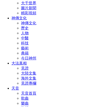
大千世界
圖片新聞
精彩視頻
神傳文化
神傳文化
歷史
人物
中醫
科技
藝術
典籍
今日神州
大法真相
見證
大陸文集
海外文集
見證專欄
天音
天音首頁
歌曲
樂曲