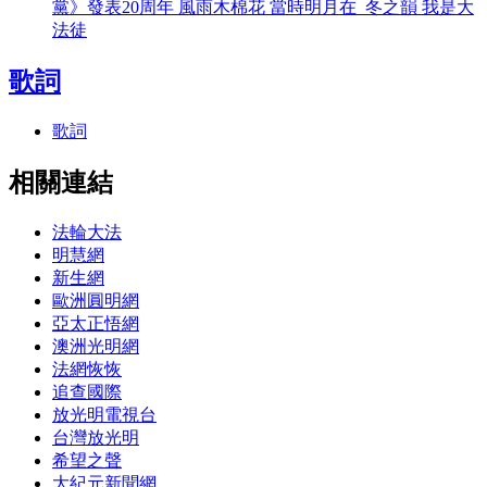
黨》發表20周年 風雨木棉花 當時明月在 冬之韻 我是大
法徒
歌詞
歌詞
相關連結
法輪大法
明慧網
新生網
歐洲圓明網
亞太正悟網
澳洲光明網
法網恢恢
追查國際
放光明電視台
台灣放光明
希望之聲
大紀元新聞網