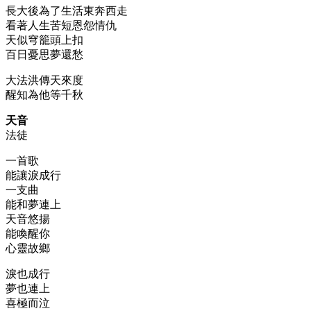
長大後為了生活東奔西走
看著人生苦短恩怨情仇
天似穹籠頭上扣
百日憂思夢還愁
大法洪傳天來度
醒知為他等千秋
天音
法徒
一首歌
能讓淚成行
一支曲
能和夢連上
天音悠揚
能喚醒你
心靈故鄉
淚也成行
夢也連上
喜極而泣