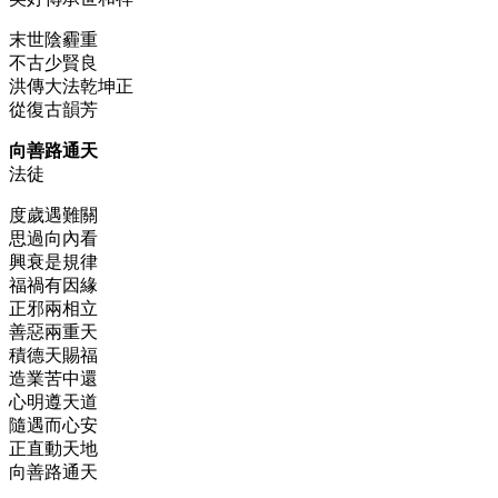
末世陰霾重
不古少賢良
洪傳大法乾坤正
從復古韻芳
向善路通天
法徒
度歲遇難關
思過向內看
興衰是規律
福禍有因緣
正邪兩相立
善惡兩重天
積德天賜福
造業苦中還
心明遵天道
隨遇而心安
正直動天地
向善路通天