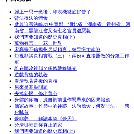
歸正一思一念後，印表機徹底好使了
背法得法的體會
參與迫害法輪功 中宣部、湖北省、湖南省、貴州省、河
南省、黑龍江省又有七名官員遭惡報
我們需要知道的歷史真相(下)
萬物有言：一花一世界
宋高宗不信揚州兵災預言，結果慌忙南逃
短視頻講真相實戰（三）：兩份可直接照做的分鏡工作
單
誰在圍攻神韻？多條戰線曝光
遊戲背後的執著
看清執著背後的真相
原來是基點問題
去掉怨恨，修出善心
身體的疼痛，源自於前世作惡帶來的因果報應
佛家故事：竹節中的神跡「法尚應舍，何況非法」，感
化賊首
夢非夢——解讀李賀《夢天》
分清哪裡是你真正的家
我們需要知道的歷史真相(上)