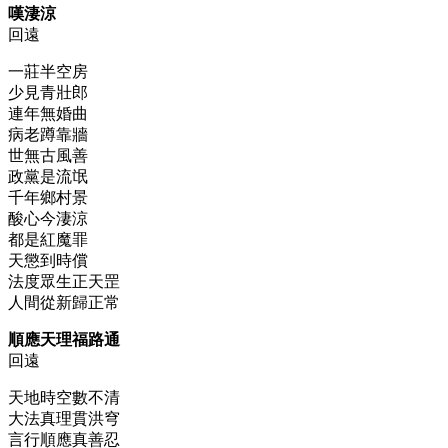
嘆淒涼
回遠
一莊半空房
少見青壯郎
連年無婚曲
病老蹲靠牆
世無古風善
政黨是流氓
千年鄉村景
酸心今淒涼
都是紅魔罪
天懲到時償
法度眾生正天罡
人間從新歸正常
順應天理福路通
回遠
天地時空數不清
大法真理貫洪穹
言行順應真善忍