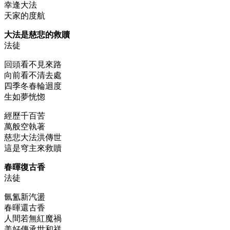
幸逢大法
天家的度航
大法是慈悲的救贖
法徒
回頭看不見來路
向前看不清去處
四季冬春輪迴度
生如夢恍惚
經歷千百苦
萬般空執著
慈悲大法洪傳世
這是穹主來救贖
春暉復古香
法徒
氤氳新汽盪
春暉還古香
人間若無紅魔禍
美好傳承世和祥