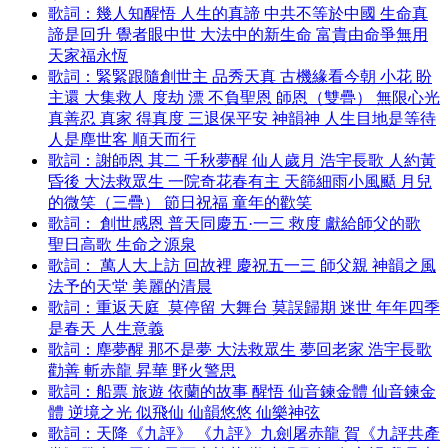
歌詞：幾人知醒悟 人生的真諦 中共不等於中國 生命真
諦是回升 覺者眼中世 大法中的新生命 富貴由命爭無用
天家福永恆
歌詞：緊緊跟隨創世主 品秀天真 古機緣看今朝 小花 盼
主還 大集救人 度劫 漂 不負聖恩 師恩（雙疊） 無限心光
真善忍 真家 得真度 三退保平安 神韻神 人生目地是等待
人是塵世客 順天而行
歌詞：謝師恩 其二 千秋夢醒 仙人歲月 浩宇長歌 人約黃
昏後 大法救眾生 一院奇花春有主 天篩細雨小風颳 月兒
的微笑（三疊） 節日祝福 童年的歡笑
歌詞： 創世感恩 普天同慶五·一三 救度 獻給師父的歌
聖日高歌 生命之源泉
歌詞： 萬人大上訪 回故裡 慶祝五一三 師父親 神韻之風
法予的天堂 美麗的清晨
歌詞：重返天庭 莫停留 大舞台 莫誤歸期 迷世 年年四季
是春天 人生意義
歌詞：塵夢醒 那不是夢 大法救眾生 夢回老家 浩宇長歌
勸善 斬赤龍 昇華 野火警思
歌詞：船票 旅遊 依蘭的故事 醒悟 仙音鍊金體 仙音鍊金
體 逆境之光 似飛仙 仙韻悠悠 仙樂神弦
歌詞：天降《九評》 《九評》九劍屠赤龍 賀《九評共產