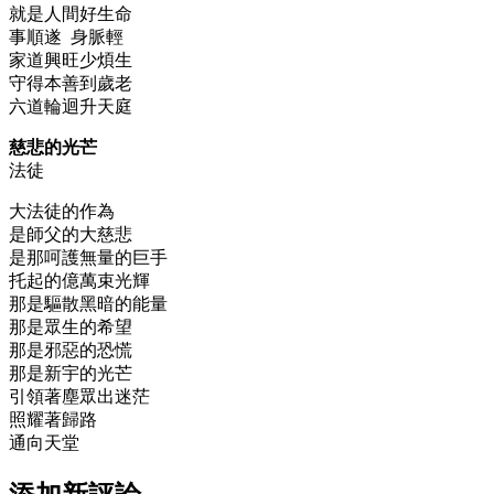
就是人間好生命
事順遂 身脈輕
家道興旺少煩生
守得本善到歲老
六道輪迴升天庭
慈悲的光芒
法徒
大法徒的作為
是師父的大慈悲
是那呵護無量的巨手
托起的億萬束光輝
那是驅散黑暗的能量
那是眾生的希望
那是邪惡的恐慌
那是新宇的光芒
引領著塵眾出迷茫
照耀著歸路
通向天堂