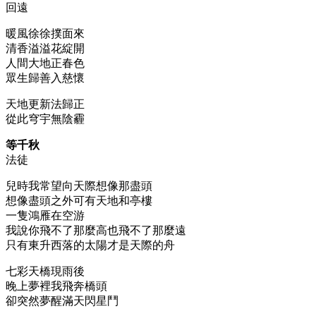
回遠
暖風徐徐撲面來
清香溢溢花綻開
人間大地正春色
眾生歸善入慈懷
天地更新法歸正
從此穹宇無陰霾
等千秋
法徒
兒時我常望向天際想像那盡頭
想像盡頭之外可有天地和亭樓
一隻鴻雁在空游
我說你飛不了那麼高也飛不了那麼遠
只有東升西落的太陽才是天際的舟
七彩天橋現雨後
晚上夢裡我飛奔橋頭
卻突然夢醒滿天閃星鬥