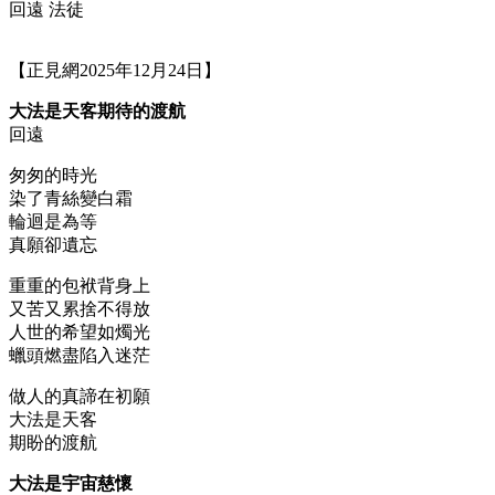
回遠 法徒
【正見網2025年12月24日】
大法是天客期待的渡航
回遠
匆匆的時光
染了青絲變白霜
輪迴是為等
真願卻遺忘
重重的包袱背身上
又苦又累捨不得放
人世的希望如燭光
蠟頭燃盡陷入迷茫
做人的真諦在初願
大法是天客
期盼的渡航
大法是宇宙慈懷