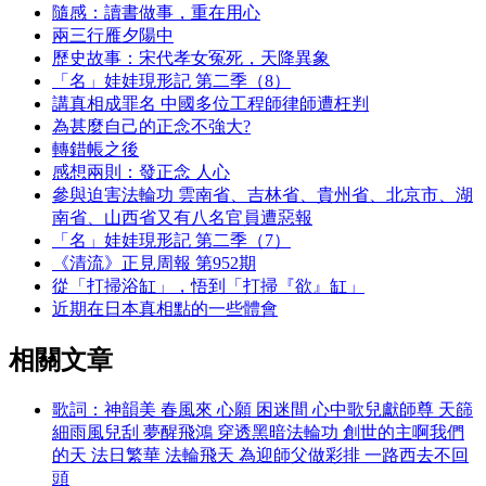
隨感：讀書做事，重在用心
兩三行雁夕陽中
歷史故事：宋代孝女冤死，天降異象
「名」娃娃現形記 第二季（8）
講真相成罪名 中國多位工程師律師遭枉判
為甚麼自己的正念不強大?
轉錯帳之後
感想兩則：發正念 人心
參與迫害法輪功 雲南省、吉林省、貴州省、北京市、湖
南省、山西省又有八名官員遭惡報
「名」娃娃現形記 第二季（7）
《清流》正見周報 第952期
從「打掃浴缸」，悟到「打掃『欲』缸」
近期在日本真相點的一些體會
相關文章
歌詞：神韻美 春風來 心願 困迷間 心中歌兒獻師尊 天篩
細雨風兒刮 夢醒飛鴻 穿透黑暗法輪功 創世的主啊我們
的天 法日繁華 法輪飛天 為迎師父做彩排 一路西去不回
頭