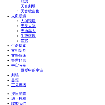
歌譜
天音劇場
天音歌曲集
人與環境
人與環境
天災人禍
天地與人
生態環境
其它
生命探索
文明新見
文學藝術
警世預言
宇宙時空
巨變中的宇宙
劇場
書籍
正見廣播
按日瀏覽
網上投稿
聯繫我們