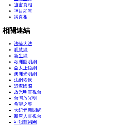
迫害真相
神目如電
講真相
相關連結
法輪大法
明慧網
新生網
歐洲圓明網
亞太正悟網
澳洲光明網
法網恢恢
追查國際
放光明電視台
台灣放光明
希望之聲
大紀元新聞網
新唐人電視台
神韻藝術團