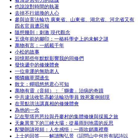
看清楚舊勢力的陰謀
也說說對時間的執著
去掉不行就換的人心
參與迫害法輪功 廣東省、山東省、湖北省、河北省又有
四名官員遭惡報
隨想幾則：刺激 現代觀念
五億年前的腳印：一樁科學史上的未解之謎
萬物有言：一紙載千年
小松的故事
回憶那些年默默影響我的同修們
發快遞中的修煉體會
一位幸運的無助老人
獨憐幽草澗邊生
散文：蟬唱悠悠君心可知
萬物有靈（音頻）：「獅畫」治病的奇蹟
中共違法收監高齡法輪功學員 致死案例頻現
在景點洪法講真相的修煉體會
為他的一念
記在聖塔芭芭拉與丹麥村的集體修煉與採風之旅
天象異常下的三峽大壩：從暴雨到地震的反思
配樂朗讀視頻：人生感悟：一雨吹銷萬裡塵
上士的回答——解讀陶弘景《詔問山中何所有賦詩以