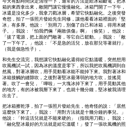
今天有點時間決定清理一下，通常的方法是給冰箱斷電，把冰
箱的東西拿出來，敞開門讓它慢慢融化。冰箱門開了一下午，
冰還是沒化多少，我拿刀戳冰層，希望它快點融化。之後突發
奇想，拍了一張照片發給先生同修，讓他看看冰箱裡面的「堅
冰」有多厚。他說：「別用刀，別傷了自己和冰箱，得用木鏟
子。」我說：「怕我們倆『兩敗俱傷』啊」（偷笑）。他說：
「拔了電源，把上面的門敞著，等它自己鬆動。」我說：「敞
了一下午了。」他說：「不是急的活兒，放在那兒等著就行」
（我是個急性子）。
和先生交流完，我想讓它快點融化還得給它點溫暖，突然想用
吹風機試一試，因為冰的溫度是零下，所以我把吹風機調到自
然風，對著冰層吹，用手晃動看冰能不能掉下來。我對著冰和
冰箱接觸的縫隙吹，之後對著堅冰最薄弱的地方吹，並搖晃
著。吹了一會兒，「嘩啦」一大塊冰掉下來了，用手晃動其他
的地方，有的冰被我掰下來了，也就十幾分鐘，堅冰被我清理
出去了。
把冰箱擦乾淨，拍了一張照片發給先生，他奇怪的說：「居然
這麼快下來了。」我說：「用對方法就是十幾分鐘的事兒。」
他說：「幹這活兒就是不能來硬的」（指我用刀戳）。我說：
「融化堅冰最好的方法就是給它溫暖！」發了一張吹風機的照