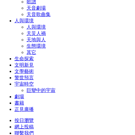
歌譜
天音劇場
天音歌曲集
人與環境
人與環境
天災人禍
天地與人
生態環境
其它
生命探索
文明新見
文學藝術
警世預言
宇宙時空
巨變中的宇宙
劇場
書籍
正見廣播
按日瀏覽
網上投稿
聯繫我們