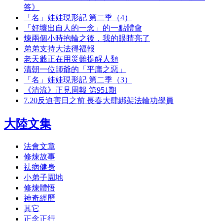
答》
「名」娃娃現形記 第二季（4）
「好壞出自人的一念」的一點體會
煉兩個小時抱輪之後，我的眼睛亮了
弟弟支持大法得福報
老天爺正在用災難提醒人類
清朝一位師爺的「平庸之惡」
「名」娃娃現形記 第二季（3）
《清流》正見周報 第951期
7.20反迫害日之前 長春大肆綁架法輪功學員
大陸文集
法會文章
修煉故事
祛病健身
小弟子園地
修煉體悟
神奇經歷
其它
正念正行