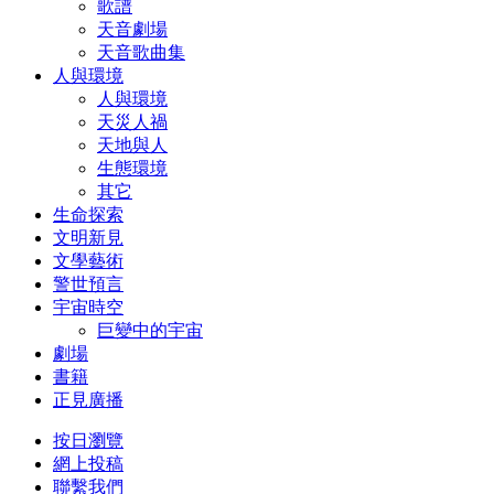
歌譜
天音劇場
天音歌曲集
人與環境
人與環境
天災人禍
天地與人
生態環境
其它
生命探索
文明新見
文學藝術
警世預言
宇宙時空
巨變中的宇宙
劇場
書籍
正見廣播
按日瀏覽
網上投稿
聯繫我們