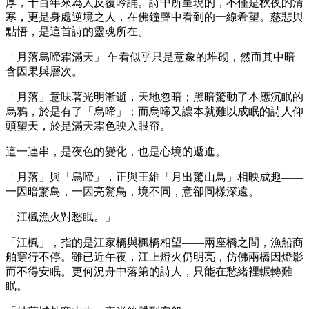
厚，千百年來為人反覆吟誦。詩中所呈現的，不僅是秋夜的清
寒，更是身處逆境之人，在佛鐘聲中看到的一線希望。慈悲與
點悟，是這首詩的靈魂所在。
「月落烏啼霜滿天」 乍看似乎只是意象的堆砌，然而其中暗
含因果與層次。
「月落」意味著光明漸逝，天地忽暗；黑暗驚動了本應沉眠的
烏鴉，於是有了「烏啼」；而烏啼又讓本就難以成眠的詩人仰
頭望天，於是滿天霜色映入眼帘。
這一連串，是夜色的變化，也是心境的遞進。
「月落」與「烏啼」，正與王維「月出驚山鳥」相映成趣——
一因暗驚鳥，一因亮驚鳥，境不同，意卻同樣深遠。
「江楓漁火對愁眠。」
「江楓」，指的是江家橋與楓橋相望——兩座橋之間，漁船商
舶穿行不停。雖已近午夜，江上燈火仍明亮，仿佛兩橋因燈影
而不得安眠。更何況舟中落第的詩人，只能在愁緒裡輾轉難
眠。