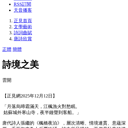
RSS訂閱
天音播客
正見首頁
文學藝術
詩詞曲賦
唐詩欣賞
正體
簡體
詩境之美
雲開
【正見網2025年12月12日】
「月落烏啼霜滿天，江楓漁火對愁眠。
姑蘇城外寒山寺，夜半鐘聲到客船。」
唐代詩人張繼的《楓橋夜泊》，層次清晰、情境連貫、意蘊深