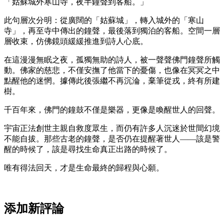
「姑蘇城外寒山寺，夜半鐘聲到客船。」
此句層次分明：從廣闊的「姑蘇城」，轉入城外的「寒山
寺」，再至寺中傳出的鐘聲，最後落到獨泊的客船。空間一層
層收束，仿佛鏡頭緩緩推進到詩人心底。
在這漫漫無眠之夜，孤獨無助的詩人，被一聲聲佛門鐘聲所觸
動。佛家的慈悲，不僅安撫了他當下的憂傷，也像在冥冥之中
點醒他的迷惘。據傳此後張繼不再沉淪，棄筆從戎，終有所建
樹。
千百年來，佛門的鐘鼓不僅是樂器，更像是喚醒世人的回聲。
宇宙正法創世主親自救度眾生，而仍有許多人沉迷於世間幻境
不能自拔。那些古老的鐘聲，是否仍在提醒著世人——該是警
醒的時候了，該是尋找生命真正出路的時候了。
唯有得法回天，才是生命最終的歸程與心願。
添加新評論