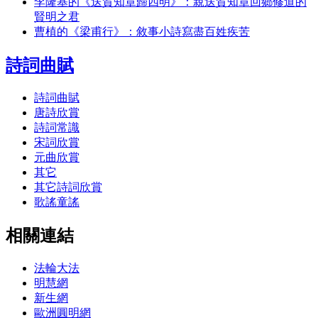
李隆基的《送賀知章歸四明》：親送賀知章回鄉修道的
賢明之君
曹植的《梁甫行》：敘事小詩寫盡百姓疾苦
詩詞曲賦
詩詞曲賦
唐詩欣賞
詩詞常識
宋詞欣賞
元曲欣賞
其它
其它詩詞欣賞
歌謠童謠
相關連結
法輪大法
明慧網
新生網
歐洲圓明網