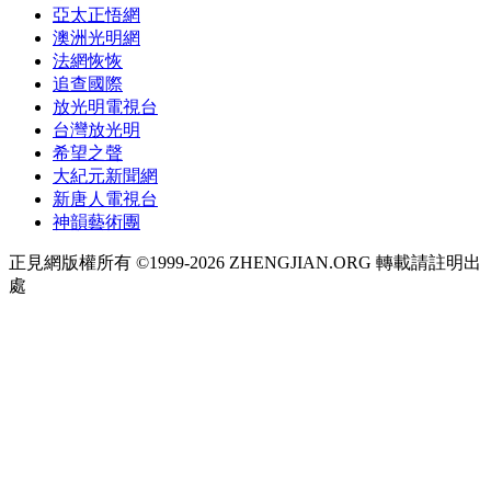
亞太正悟網
澳洲光明網
法網恢恢
追查國際
放光明電視台
台灣放光明
希望之聲
大紀元新聞網
新唐人電視台
神韻藝術團
正見網版權所有 ©1999-2026 ZHENGJIAN.ORG 轉載請註明出
處