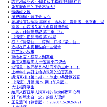
講真相成罪名 中國多位工程師律師遭枉判
為甚麼自己的正念不強大?
轉錯帳之後
感想兩則：發正念 人心
參與迫害法輪功 雲南省、吉林省、貴州省、北京市、湖
南省、山西省又有八名官員遭惡報
「名」娃娃現形記 第二季（7）
《清流》正見周報 第952期
從「打掃浴缸」，悟到「打掃『欲』缸」
近期在日本真相點的一些體會
勸三退小故事
萬物有言：從草木到高遠
重症來襲遇高人 幸運從來不偶然
連環畫：他們都是為法而來的生命（二）
上半年中共對法輪功教師的迫害案例
講清真相（第35期）：制止中共活摘器官
《清流》月報 第251期（印刷版）
大法福澤眾生
給馬來西亞華人講真相的修煉經歷和心得
對「好壞出自一念」的個人理解
正見週刊（錄音版）：20260715-20260721