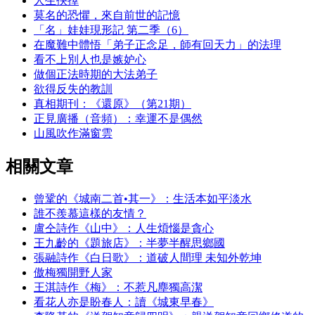
人生抉擇
莫名的恐懼，來自前世的記憶
「名」娃娃現形記 第二季（6）
在魔難中體悟「弟子正念足，師有回天力」的法理
看不上別人也是嫉妒心
做個正法時期的大法弟子
欲得反失的教訓
真相期刊：《還原》（第21期）
正見廣播（音頻）：幸運不是偶然
山風吹作滿窗雲
相關文章
曾鞏的《城南二首•其一》：生活本如平淡水
誰不羨慕這樣的友情？
盧仝詩作《山中》：人生煩惱是貪心
王九齡的《題旅店》：半夢半醒思鄉國
張融詩作《白日歌》：道破人間理 未知外乾坤
傲梅獨開野人家
王淇詩作《梅》：不惹凡塵獨高潔
看花人亦是盼春人：讀《城東早春》