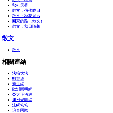
秋桂天香
散文：仿佛昨日
散文：秋花遍地
回家的路（散文）
散文：秋日隨想
散文
散文
相關連結
法輪大法
明慧網
新生網
歐洲圓明網
亞太正悟網
澳洲光明網
法網恢恢
追查國際