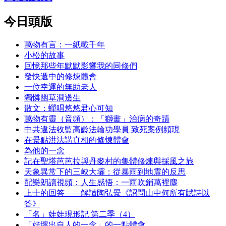
今日頭版
萬物有言：一紙載千年
小松的故事
回憶那些年默默影響我的同修們
發快遞中的修煉體會
一位幸運的無助老人
獨憐幽草澗邊生
散文：蟬唱悠悠君心可知
萬物有靈（音頻）：「獅畫」治病的奇蹟
中共違法收監高齡法輪功學員 致死案例頻現
在景點洪法講真相的修煉體會
為他的一念
記在聖塔芭芭拉與丹麥村的集體修煉與採風之旅
天象異常下的三峽大壩：從暴雨到地震的反思
配樂朗讀視頻：人生感悟：一雨吹銷萬裡塵
上士的回答——解讀陶弘景《詔問山中何所有賦詩以
答》
「名」娃娃現形記 第二季（4）
「好壞出自人的一念」的一點體會