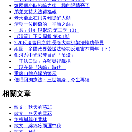
煉兩個小時抱輪之後，我的眼睛亮了
弟弟支持大法得福報
老天爺正在用災難提醒人類
清朝一位師爺的「平庸之惡」
「名」娃娃現形記 第二季（3）
《清流》正見周報 第951期
7.20反迫害日之前 長春大肆綁架法輪功學員
組圖：多國政要聲援法輪功反迫害27周年（下）
銀河系中光彩奪目的「吊燈」
「正法口訣」在監獄裡飄揚
「現在是『法輪』時代」
重慶山體崩塌的警示
催眠回溯療法：三世姻緣，今生再續
相關文章
散文：秋天的慈悲
散文：冬天的雪花
旃檀樹與伊蘭林
散文：綿綿冷雨灑中秋
散文：秋菊