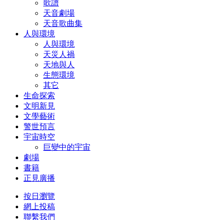
歌譜
天音劇場
天音歌曲集
人與環境
人與環境
天災人禍
天地與人
生態環境
其它
生命探索
文明新見
文學藝術
警世預言
宇宙時空
巨變中的宇宙
劇場
書籍
正見廣播
按日瀏覽
網上投稿
聯繫我們