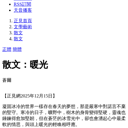
RSS訂閱
天音播客
正見首頁
文學藝術
散文
散文
正體
簡體
散文：暖光
蒼爾
【正見網2025年12月15日】
凝固冰冷的世界一樣存在春天的夢想，那是嚴寒中對諾言不棄
的堅守。寒冷的日子，曠野中，樹木的身骨變得堅硬，靈魂也
錘鍊得愈加堅韌，但在蒼茫的冰雪光中，卻也會湧起心中最柔
軟的情思，與頭上暖光的輕喚相呼應。