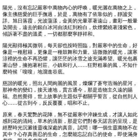
陽光，沒有忘記嚴寒中萬物內心的呼喚，暖光灑在萬物之上，
像主佛慈愛的巨手撫過，於是，萬物有了依靠似的，靜謐安
詳。旭日落霞，光波蕩漾，金黃的光暈罩著遠山，畫彩一般暈
染開去，遠去的銀白冰河由淡紅到粉白，炊煙縈繞著淺紫色，
傾訴著不盡的溫柔，一切都那麼寧靜祥和。
陽光顯得極其微弱，每天卻也按時照臨，對嚴寒中的生命，好
像是一種慰籍，更像是一種鼓舞和力量。這微微的暖光，讓寒
涼裡的生命不再恐懼，讓茫茫的冰雪之途充滿希望。暖光包裹
著山巒，擁抱著村莊、小鎮和行人……狂野粗暴的風，不知什
麼時候「嗖嗖」地溜進谷底。
慈諧的暖光，照出人間絢麗的風景，燦爛了蒼穹浩瀚的星河，
那神奇的變幻，接天連地，貫古通今，那是造物主久遠的賜
福。忽然覺得，世上故事的主題似乎都關乎誓言，從自然到人
心……從古到今，反反覆覆，唱和不止。
原來，春天驚艷的花陣，無不從嚴寒中淬鍊生成，才讓人如此
感到花的清純，草木的清新，那是它們對春天諾言的呈現，是
經歷時光沉澱後靈魂深處的真音。試問：哪一個生靈萬物不在
其中？心存真善忍的生命，怎麼能忘記自己的使命，即使滿身